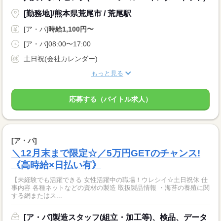
[勤務地]/熊本県荒尾市 / 荒尾駅
[ア・パ]
時給1,100円〜
[ア・パ]08:00〜17:00
土日祝(会社カレンダー)
もっと見る
応募する（バイトル求人）
[ア・パ]
＼12月末まで限定☆／5万円GETのチャンス!
《高時給×日払い有》
【未経験でも活躍できる 女性活躍中の職場！ウレシイ☆土日祝休 仕
事内容 各種ネットなどの資材の製造 取扱製品情報 ・海苔の養殖に関
する網またはス...
[ア・パ]製造スタッフ(組立・加工等)、検品、データ