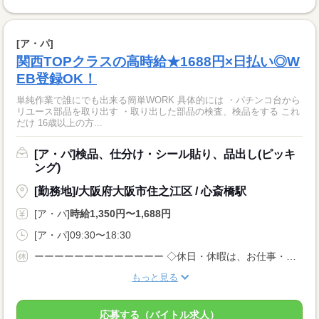
[ア・パ]
関西TOPクラスの高時給★1688円×日払い◎W
EB登録OK！
単純作業で誰にでも出来る簡単WORK 具体的には ・パチンコ台から
リユース部品を取り出す ・取り出した部品の検査、検品をする これ
だけ 16歳以上の方...
[ア・パ]検品、仕分け・シール貼り、品出し(ピッキ
ング)
[勤務地]/大阪府大阪市住之江区 / 心斎橋駅
[ア・パ]
時給1,350円〜1,688円
[ア・パ]09:30〜18:30
ーーーーーーーーーーーーー ◇休日・休暇は、お仕事・勤務場所により異なります！ ◇あなたの働きたいときに勤務が可能♪ 主婦(夫)さんやフリーターさんなど、 休み希望などもお気軽にお伝えくださいね。
もっと見る
応募する（バイトル求人）