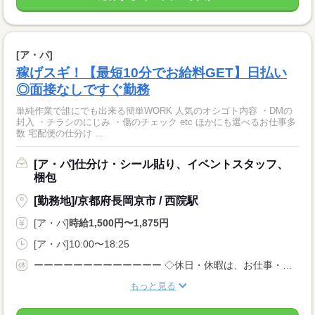
[ア・パ]
稼げスギ！【最短10分でお給料GET】日払い
◎面接なしですぐ勤務
単純作業で誰にでも出来る簡単WORK 人気のオシゴト内容 ・DMの
封入 ・チラシのにじみ ・傷のチェック etc ほかにも選べるお仕事多
数 宅配便の仕分け ...
[ア・パ]仕分け・シール貼り、イベントスタッフ、
梱包
[勤務地]/京都府長岡京市 / 西院駅
[ア・パ]
時給1,500円〜1,875円
[ア・パ]10:00〜18:25
ーーーーーーーーーーーーー ◇休日・休暇は、お仕事・勤務場所により異なります！ ◇あなたの働きたいときに勤務が可能♪ 主婦(夫)さんやフリーターさんなど、 休み希望などもお気軽にお伝えくださいね。
もっと見る