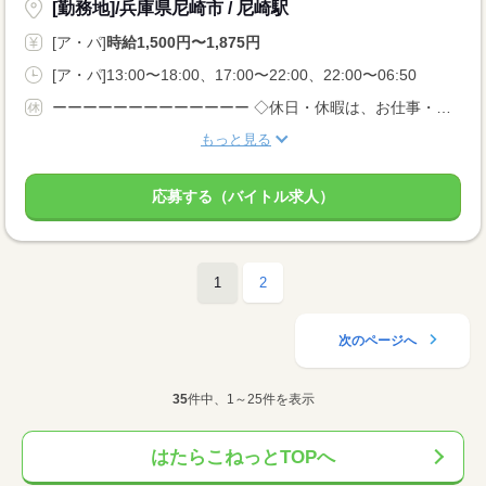
[勤務地]/兵庫県尼崎市 / 尼崎駅
[ア・パ]
時給1,500円〜1,875円
[ア・パ]13:00〜18:00、17:00〜22:00、22:00〜06:50
ーーーーーーーーーーーーー ◇休日・休暇は、お仕事・勤務場所により異なります！ ◇あなたの働きたいときに勤務が可能♪ 主婦(夫)さんやフリーターさんなど、 休み希望などもお気軽にお伝えくださいね。
もっと見る
応募する（バイトル求人）
1
2
次のページへ
35
件中、1～25件を表示
はたらこねっとTOPへ