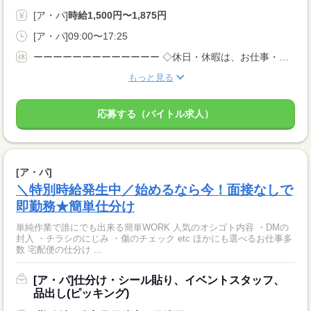
[ア・パ]
時給1,500円〜1,875円
[ア・パ]09:00〜17:25
ーーーーーーーーーーーーー ◇休日・休暇は、お仕事・勤務場所により異なります！ ◇あなたの働きたいときに勤務が可能♪ 主婦(夫)さんやフリーターさんなど、 休み希望などもお気軽にお伝えくださいね。
もっと見る
応募する（バイトル求人）
[ア・パ]
＼特別時給発生中／始めるなら今！面接なしで
即勤務★簡単仕分け
単純作業で誰にでも出来る簡単WORK 人気のオシゴト内容 ・DMの
封入 ・チラシのにじみ ・傷のチェック etc ほかにも選べるお仕事多
数 宅配便の仕分け ...
[ア・パ]仕分け・シール貼り、イベントスタッフ、
品出し(ピッキング)