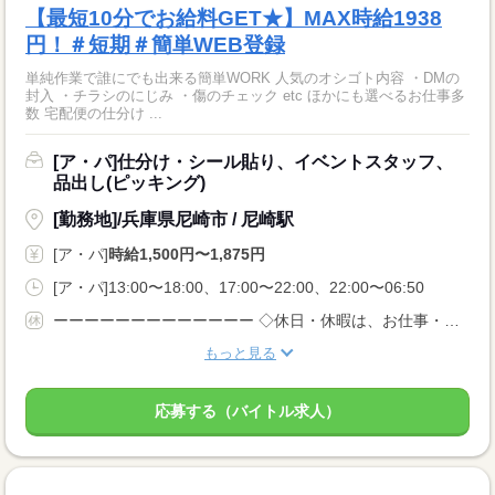
【最短10分でお給料GET★】MAX時給1938
円！＃短期＃簡単WEB登録
単純作業で誰にでも出来る簡単WORK 人気のオシゴト内容 ・DMの
封入 ・チラシのにじみ ・傷のチェック etc ほかにも選べるお仕事多
数 宅配便の仕分け ...
[ア・パ]仕分け・シール貼り、イベントスタッフ、
品出し(ピッキング)
[勤務地]/兵庫県尼崎市 / 尼崎駅
[ア・パ]
時給1,500円〜1,875円
[ア・パ]13:00〜18:00、17:00〜22:00、22:00〜06:50
ーーーーーーーーーーーーー ◇休日・休暇は、お仕事・勤務場所により異なります！ ◇あなたの働きたいときに勤務が可能♪ 主婦(夫)さんやフリーターさんなど、 休み希望などもお気軽にお伝えくださいね。
もっと見る
応募する（バイトル求人）