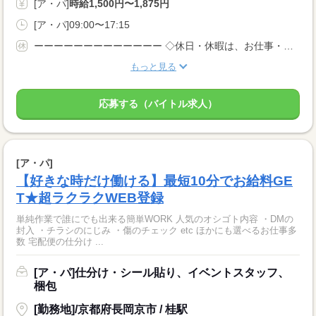
[ア・パ]
時給1,500円〜1,875円
[ア・パ]09:00〜17:15
ーーーーーーーーーーーーー ◇休日・休暇は、お仕事・勤務場所により異なります！ ◇あなたの働きたいときに勤務が可能♪ 主婦(夫)さんやフリーターさんなど、 休み希望などもお気軽にお伝えくださいね。
もっと見る
応募する（バイトル求人）
[ア・パ]
【好きな時だけ働ける】最短10分でお給料GE
T★超ラクラクWEB登録
単純作業で誰にでも出来る簡単WORK 人気のオシゴト内容 ・DMの
封入 ・チラシのにじみ ・傷のチェック etc ほかにも選べるお仕事多
数 宅配便の仕分け ...
[ア・パ]仕分け・シール貼り、イベントスタッフ、
梱包
[勤務地]/京都府長岡京市 / 桂駅