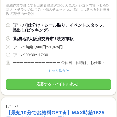
単純作業で誰にでも出来る簡単WORK 人気のオシゴト内容 ・DMの
封入 ・チラシのにじみ ・傷のチェック etc ほかにも選べるお仕事多
数 宅配便の仕分け ...
[ア・パ]仕分け・シール貼り、イベントスタッフ、
品出し(ピッキング)
[勤務地]/大阪府交野市 / 枚方市駅
[ア・パ]
時給1,500円〜1,875円
[ア・パ]09:30〜17:30
ーーーーーーーーーーーーー ◇休日・休暇は、お仕事・勤務場所により異なります！ ◇あなたの働きたいときに勤務が可能♪ 主婦(夫)さんやフリーターさんなど、 休み希望などもお気軽にお伝えくださいね。
もっと見る
応募する（バイトル求人）
[ア・パ]
【最短10分でお給料GET★】MAX時給1625