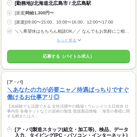
[勤務地]/北海道北広島市 / 北広島駅
[派遣]
時給1,300円〜
[派遣]09:00〜15:00、10:00〜16:00、12:00〜17:00
＼＼希望休はもちろん相談OK／／ なんでもお気軽にご相談ください♪
もっと見る
応募する（バイトル求人）
[ア・パ]
＼あなたの力が必要ニャ／待遇ばっちりですぐ
働けるお仕事アリ◎
【未経験でも活躍できる 女性活躍中の職場！ウレシイ☆土日祝休 仕
事内容 各種ネットなどの資材の製造 取扱製品情報 ・海苔の養殖に関
する網またはス...
[ア・パ]製造スタッフ(組立・加工等)、検品、データ
入力、タイピング(PC・パソコン・インターネット)