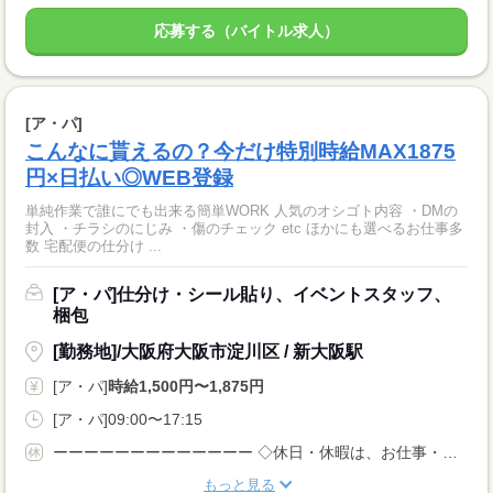
応募する（バイトル求人）
[ア・パ]
こんなに貰えるの？今だけ特別時給MAX1875
円×日払い◎WEB登録
単純作業で誰にでも出来る簡単WORK 人気のオシゴト内容 ・DMの
封入 ・チラシのにじみ ・傷のチェック etc ほかにも選べるお仕事多
数 宅配便の仕分け ...
[ア・パ]仕分け・シール貼り、イベントスタッフ、
梱包
[勤務地]/大阪府大阪市淀川区 / 新大阪駅
[ア・パ]
時給1,500円〜1,875円
[ア・パ]09:00〜17:15
ーーーーーーーーーーーーー ◇休日・休暇は、お仕事・勤務場所により異なります！ ◇あなたの働きたいときに勤務が可能♪ 主婦(夫)さんやフリーターさんなど、 休み希望などもお気軽にお伝えくださいね。
もっと見る