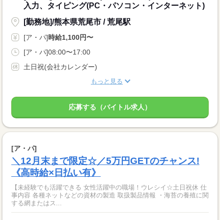
入力、タイピング(PC・パソコン・インターネット)
[勤務地]/熊本県荒尾市 / 荒尾駅
[ア・パ]
時給1,100円〜
[ア・パ]08:00〜17:00
土日祝(会社カレンダー)
もっと見る
応募する（バイトル求人）
[ア・パ]
＼12月末まで限定☆／5万円GETのチャンス!
《高時給×日払い有》
【未経験でも活躍できる 女性活躍中の職場！ウレシイ☆土日祝休 仕
事内容 各種ネットなどの資材の製造 取扱製品情報 ・海苔の養殖に関
する網またはス...