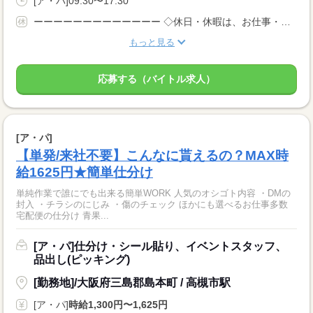
[ア・パ]09:30〜17:30
ーーーーーーーーーーーーー ◇休日・休暇は、お仕事・勤務場所により異なります！ ◇あなたの働きたいときに勤務が可能♪ 主婦(夫)さんやフリーターさんなど、 休み希望などもお気軽にお伝えくださいね。
もっと見る
応募する（バイトル求人）
[ア・パ]
【単発/来社不要】こんなに貰えるの？MAX時
給1625円★簡単仕分け
単純作業で誰にでも出来る簡単WORK 人気のオシゴト内容 ・DMの
封入 ・チラシのにじみ ・傷のチェック ほかにも選べるお仕事多数
宅配便の仕分け 青果...
[ア・パ]仕分け・シール貼り、イベントスタッフ、
品出し(ピッキング)
[勤務地]/大阪府三島郡島本町 / 高槻市駅
[ア・パ]
時給1,300円〜1,625円