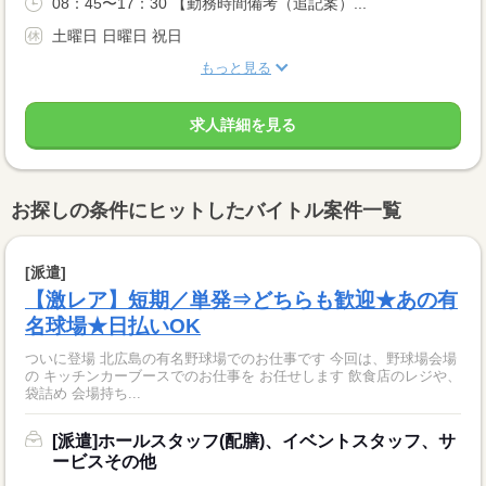
08：45〜17：30 【勤務時間備考（追記案）...
土曜日 日曜日 祝日
もっと見る
求人詳細を見る
お探しの条件にヒットしたバイトル案件一覧
[派遣]
【激レア】短期／単発⇒どちらも歓迎★あの有
名球場★日払いOK
ついに登場 北広島の有名野球場でのお仕事です 今回は、野球場会場
の キッチンカーブースでのお仕事を お任せします 飲食店のレジや、
袋詰め 会場持ち...
[派遣]ホールスタッフ(配膳)、イベントスタッフ、サ
ービスその他