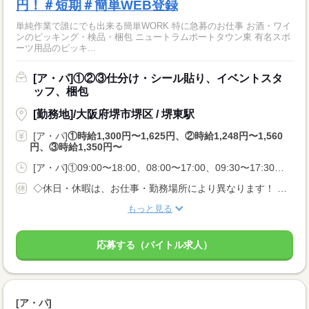
円！＃短期＃簡単WEB登録
単純作業で誰にでも出来る簡単WORK 特に急募のお仕事 お酒・ワイ
ンのピッキング・検品・梱包 ニュートラムポートタウン東 有名スポ
ーツ用品のピッキ...
[ア・パ]①②③仕分け・シール貼り、イベントスタ
ッフ、梱包
[勤務地]/大阪府堺市堺区 / 堺東駅
[ア・パ]
①時給1,300円〜1,625円、②時給1,248円〜1,560
円、③時給1,350円〜
[ア・パ]①09:00〜18:00、08:00〜17:00、09:30〜17:30、②09:30〜17:30、09:00〜18:00、③17:00〜22:00
◇休日・休暇は、お仕事・勤務場所により異なります！ ◇あなたの働きたいときに勤務が可能♪ 主婦(夫)さんやフリーターさんなど、 休み希望などもお気軽にお伝えくださいね。
もっと見る
応募する（バイトル求人）
[ア・パ]