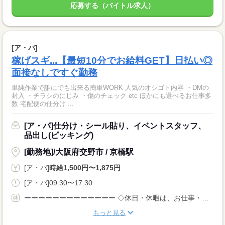
応募する（バイトル求人）
[ア・パ]
稼げスギ...【最短10分でお給料GET】日払い◎
面接なしですぐ勤務
単純作業で誰にでも出来る簡単WORK 人気のオシゴト内容 ・DMの
封入 ・チラシのにじみ ・傷のチェック etc ほかにも選べるお仕事多
数 宅配便の仕分け ...
[ア・パ]仕分け・シール貼り、イベントスタッフ、
品出し(ピッキング)
[勤務地]/大阪府交野市 / 京橋駅
[ア・パ]
時給1,500円〜1,875円
[ア・パ]09:30〜17:30
ーーーーーーーーーーーーー ◇休日・休暇は、お仕事・勤務場所により異なります！ ◇あなたの働きたいときに勤務が可能♪ 主婦(夫)さんやフリーターさんなど、 休み希望などもお気軽にお伝えくださいね。
もっと見る