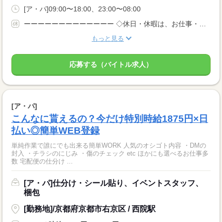
[ア・パ]09:00〜18:00、23:00〜08:00
ーーーーーーーーーーーーー ◇休日・休暇は、お仕事・勤務場所により異なります！ ◇あなたの働きたいときに勤務が可能♪ 主婦(夫)さんやフリーターさんなど、 休み希望などもお気軽にお伝えくださいね。
もっと見る
応募する（バイトル求人）
[ア・パ]
こんなに貰えるの？今だけ特別時給1875円×日
払い◎簡単WEB登録
単純作業で誰にでも出来る簡単WORK 人気のオシゴト内容 ・DMの
封入 ・チラシのにじみ ・傷のチェック etc ほかにも選べるお仕事多
数 宅配便の仕分け ...
[ア・パ]仕分け・シール貼り、イベントスタッフ、
梱包
[勤務地]/京都府京都市右京区 / 西院駅