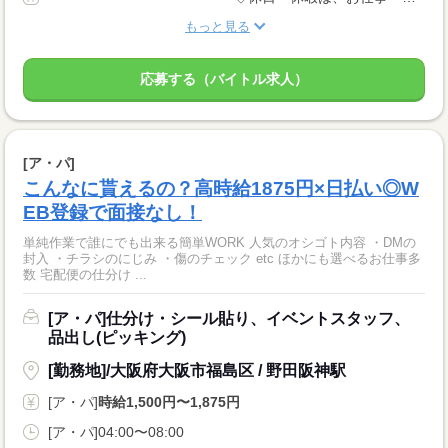
もっと見る
応募する（バイトル求人）
[ア・パ]
こんなに貰えるの？高時給1875円×日払い◎W
EB登録で面接なし！
単純作業で誰にでも出来る簡単WORK 人気のオシゴト内容 ・DMの
封入 ・チラシのにじみ ・傷のチェック etc ほかにも選べるお仕事多
数 宅配便の仕分け ...
[ア・パ]仕分け・シール貼り、イベントスタッフ、
品出し(ピッキング)
[勤務地]/大阪府大阪市福島区 / 野田阪神駅
[ア・パ]
時給1,500円〜1,875円
[ア・パ]04:00〜08:00