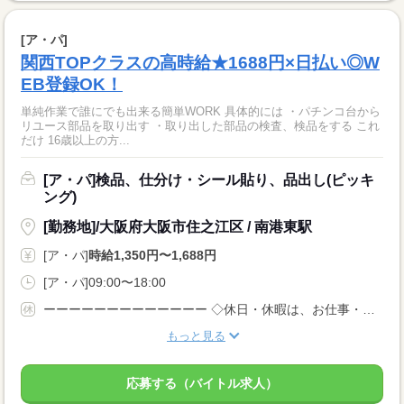
[ア・パ]
関西TOPクラスの高時給★1688円×日払い◎W
EB登録OK！
単純作業で誰にでも出来る簡単WORK 具体的には ・パチンコ台から
リユース部品を取り出す ・取り出した部品の検査、検品をする これ
だけ 16歳以上の方...
[ア・パ]検品、仕分け・シール貼り、品出し(ピッキ
ング)
[勤務地]/大阪府大阪市住之江区 / 南港東駅
[ア・パ]
時給1,350円〜1,688円
[ア・パ]09:00〜18:00
ーーーーーーーーーーーーー ◇休日・休暇は、お仕事・勤務場所により異なります！ ◇あなたの働きたいときに勤務が可能♪ 主婦(夫)さんやフリーターさんなど、 休み希望などもお気軽にお伝えくださいね。
もっと見る
応募する（バイトル求人）