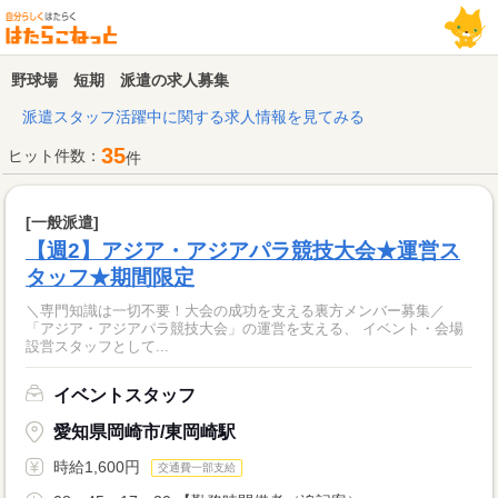
野球場 短期 派遣の求人募集
派遣スタッフ活躍中に関する求人情報を見てみる
35
ヒット件数：
件
[一般派遣]
【週2】アジア・アジアパラ競技大会★運営ス
タッフ★期間限定
＼専門知識は一切不要！大会の成功を支える裏方メンバー募集／
「アジア・アジアパラ競技大会」の運営を支える、 イベント・会場
設営スタッフとして...
イベントスタッフ
愛知県岡崎市/東岡崎駅
時給1,600円
交通費一部支給