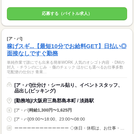
応募する（バイトル求人）
[ア・パ]
稼げスギ...【最短10分でお給料GET】日払い◎
面接なしですぐ勤務
単純作業で誰にでも出来る簡単WORK 人気のオシゴト内容 ・DMの
封入 ・チラシのにじみ ・傷のチェック ほかにも選べるお仕事多数
宅配便の仕分け 青果...
[ア・パ]仕分け・シール貼り、イベントスタッフ、
品出し(ピッキング)
[勤務地]/大阪府三島郡島本町 / 淡路駅
[ア・パ]
時給1,300円〜1,625円
[ア・パ]09:00〜18:00、23:00〜08:00
ーーーーーーーーーーーーー ◇休日・休暇は、お仕事・勤務場所により異なります！ ◇あなたの働きたいときに勤務が可能♪ 主婦(夫)さんやフリーターさんなど、 休み希望などもお気軽にお伝えくださいね。