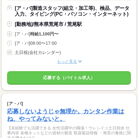
[ア・パ]製造スタッフ(組立・加工等)、検品、データ
入力、タイピング(PC・パソコン・インターネット)
[勤務地]/熊本県荒尾市 / 荒尾駅
[ア・パ]
時給1,100円〜
[ア・パ]08:00〜17:00
土日祝(会社カレンダー)
もっと見る
応募する（バイトル求人）
[ア・パ]
応募しないようじゃ無理か。カンタン作業は
ね、やってみないと。
【未経験でも活躍できる 女性活躍中の職場！ウレシイ☆土日祝休 仕
事内容 各種ネットなどの資材の製造 取扱製品情報 ・海苔の養殖に関
する網またはス...