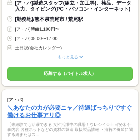
[ア・パ]製造スタッフ(組立・加工等)、検品、データ
入力、タイピング(PC・パソコン・インターネット)
[勤務地]/熊本県荒尾市 / 荒尾駅
[ア・パ]
時給1,100円〜
[ア・パ]08:00〜17:00
土日祝(会社カレンダー)
もっと見る
応募する（バイトル求人）
[ア・パ]
＼あなたの力が必要ニャ／待遇ばっちりですぐ
働けるお仕事アリ◎
【未経験でも活躍できる 女性活躍中の職場！ウレシイ☆土日祝休 仕
事内容 各種ネットなどの資材の製造 取扱製品情報 ・海苔の養殖に関
する網またはス...