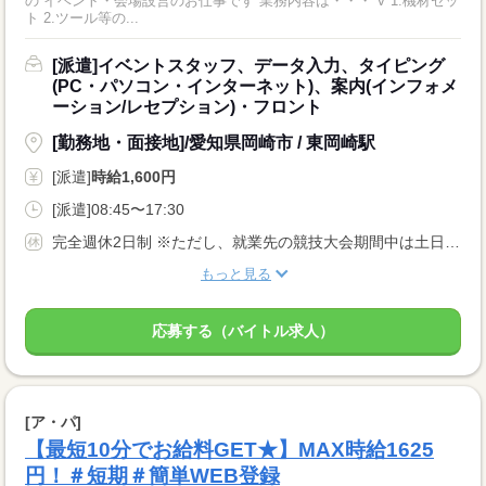
の イベント・会場設営のお仕事です 業務内容は・・・ V 1.機材セッ
ト 2.ツール等の...
[派遣]イベントスタッフ、データ入力、タイピング
(PC・パソコン・インターネット)、案内(インフォメ
ーション/レセプション)・フロント
[勤務地・面接地]/愛知県岡崎市 / 東岡崎駅
[派遣]
時給1,600円
[派遣]08:45〜17:30
完全週休2日制 ※ただし、就業先の競技大会期間中は土日含むシフト勤務となります。 ※大会期間中は競技スケジュールに合わせ変動する。 企業カレンダーあり
もっと見る
応募する（バイトル求人）
[ア・パ]
【最短10分でお給料GET★】MAX時給1625
円！＃短期＃簡単WEB登録