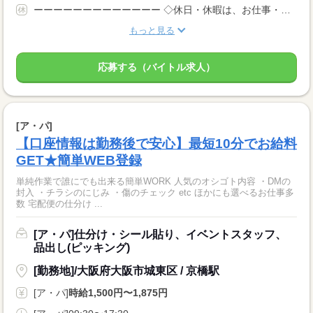
ーーーーーーーーーーーーー ◇休日・休暇は、お仕事・勤務場所により異なります！ ◇あなたの働きたいときに勤務が可能♪ 主婦(夫)さんやフリーターさんなど、 休み希望などもお気軽にお伝えくださいね。
もっと見る
応募する（バイトル求人）
[ア・パ]
【口座情報は勤務後で安心】最短10分でお給料
GET★簡単WEB登録
単純作業で誰にでも出来る簡単WORK 人気のオシゴト内容 ・DMの
封入 ・チラシのにじみ ・傷のチェック etc ほかにも選べるお仕事多
数 宅配便の仕分け ...
[ア・パ]仕分け・シール貼り、イベントスタッフ、
品出し(ピッキング)
[勤務地]/大阪府大阪市城東区 / 京橋駅
[ア・パ]
時給1,500円〜1,875円