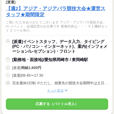
[派遣]
【週2】アジア・アジアパラ競技大会★運営ス
タッフ★期間限定
ご覧いただきありがとうございます アジア・アジアパラ競技大会」
の イベント・会場設営のお仕事です 業務内容は・・・ V 1.機材セッ
ト 2.ツール等の...
[派遣]イベントスタッフ、データ入力、タイピング
(PC・パソコン・インターネット)、案内(インフォメ
ーション/レセプション)・フロント
[勤務地・面接地]/愛知県岡崎市 / 東岡崎駅
[派遣]
時給1,600円
[派遣]08:45〜17:30
完全週休2日制 ※ただし、就業先の競技大会期間中は土日含むシフト勤務となります。 ※大会期間中は競技スケジュールに合わせ変動する。 企業カレンダーあり
もっと見る
応募する（バイトル求人）