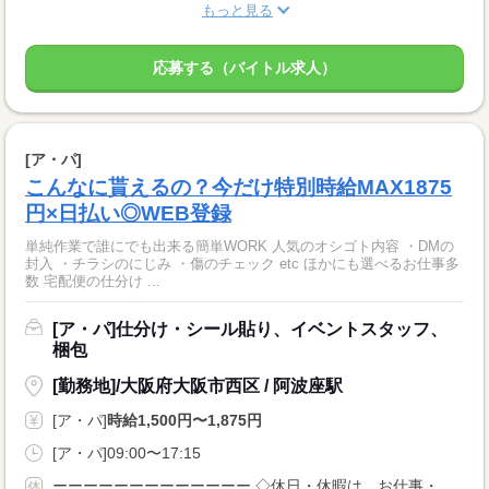
もっと見る
応募する（バイトル求人）
[ア・パ]
こんなに貰えるの？今だけ特別時給MAX1875
円×日払い◎WEB登録
単純作業で誰にでも出来る簡単WORK 人気のオシゴト内容 ・DMの
封入 ・チラシのにじみ ・傷のチェック etc ほかにも選べるお仕事多
数 宅配便の仕分け ...
[ア・パ]仕分け・シール貼り、イベントスタッフ、
梱包
[勤務地]/大阪府大阪市西区 / 阿波座駅
[ア・パ]
時給1,500円〜1,875円
[ア・パ]09:00〜17:15
ーーーーーーーーーーーーー ◇休日・休暇は、お仕事・勤務場所により異なります！ ◇あなたの働きたいときに勤務が可能♪ 主婦(夫)さんやフリーターさんなど、 休み希望などもお気軽にお伝えくださいね。