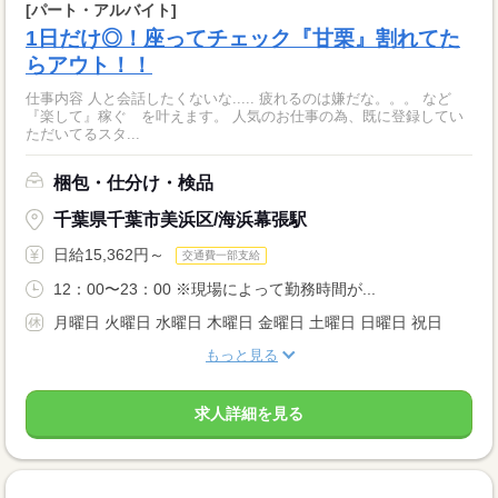
[パート・アルバイト]
1日だけ◎！座ってチェック『甘栗』割れてた
らアウト！！
仕事内容 人と会話したくないな..... 疲れるのは嫌だな。。。 など
『楽して』稼ぐ を叶えます。 人気のお仕事の為、既に登録してい
ただいてるスタ...
梱包・仕分け・検品
千葉県千葉市美浜区/海浜幕張駅
日給15,362円～
交通費一部支給
12：00〜23：00 ※現場によって勤務時間が...
月曜日 火曜日 水曜日 木曜日 金曜日 土曜日 日曜日 祝日
もっと見る
求人詳細を見る