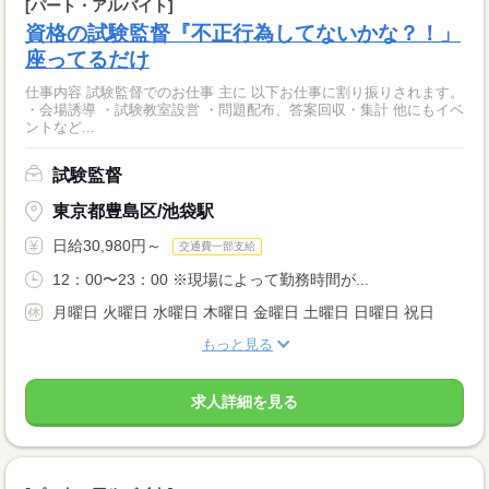
[パート・アルバイト]
資格の試験監督『不正行為してないかな？！」
座ってるだけ
仕事内容 試験監督でのお仕事 主に 以下お仕事に割り振りされます。
・会場誘導 ・試験教室設営 ・問題配布、答案回収・集計 他にもイベ
ントなど...
試験監督
東京都豊島区/池袋駅
日給30,980円～
交通費一部支給
12：00〜23：00 ※現場によって勤務時間が...
月曜日 火曜日 水曜日 木曜日 金曜日 土曜日 日曜日 祝日
もっと見る
求人詳細を見る