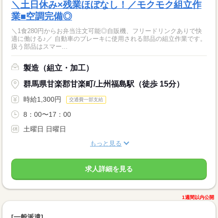
＼土日休み×残業ほぼなし！／モクモク組立作
業■空調完備◎
＼1食280円からお弁当注文可能◎自販機、フリードリンクありで快
適に働ける♪／ 自動車のブレーキに使用される部品の組立作業です。
扱う部品はスマー...
製造（組立・加工）
群馬県甘楽郡甘楽町/上州福島駅（徒歩 15分）
時給1,300円
交通費一部支給
8：00〜17：00
土曜日 日曜日
もっと見る
求人詳細を見る
1週間以内公開
[一般派遣]