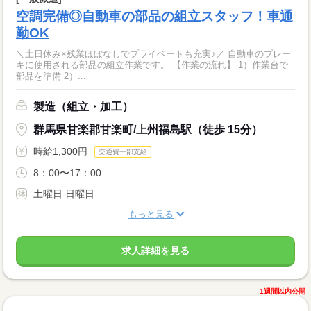
空調完備◎自動車の部品の組立スタッフ！車通
勤OK
＼土日休み×残業ほぼなしでプライベートも充実♪／ 自動車のブレー
キに使用される部品の組立作業です。 【作業の流れ】 1）作業台で
部品を準備 2）...
製造（組立・加工）
群馬県甘楽郡甘楽町/上州福島駅（徒歩 15分）
時給1,300円
交通費一部支給
8：00〜17：00
土曜日 日曜日
もっと見る
求人詳細を見る
1週間以内公開