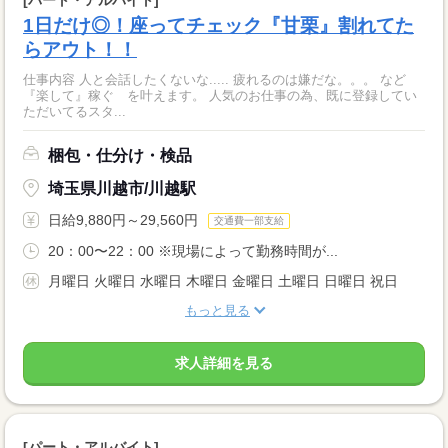
1日だけ◎！座ってチェック『甘栗』割れてた
らアウト！！
仕事内容 人と会話したくないな..... 疲れるのは嫌だな。。。 など
『楽して』稼ぐ を叶えます。 人気のお仕事の為、既に登録してい
ただいてるスタ...
梱包・仕分け・検品
埼玉県川越市/川越駅
日給9,880円～29,560円
交通費一部支給
20：00〜22：00 ※現場によって勤務時間が...
月曜日 火曜日 水曜日 木曜日 金曜日 土曜日 日曜日 祝日
もっと見る
求人詳細を見る
[パート・アルバイト]