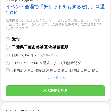
[パート・アルバイト]
イベント会場で『チケットをもぎるだけ』＠週
1‾OK
仕事内容 人と会話したくないな..... 疲れるのは嫌だな。。。 など
『楽して』稼ぐ を叶えます。 人気のお仕事の為、既に登録してい
ただいてるスタ...
受付
千葉県千葉市美浜区/海浜幕張駅
日給15,362円～
交通費一部支給
10：00〜10：00 ※現場によって勤務時間が...
月曜日 火曜日 水曜日 木曜日 金曜日 土曜日 日曜日 祝日
もっと見る
求人詳細を見る