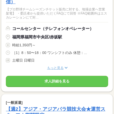
信）
【プロ野球チームシーズンチケット販売に対する、地場企業へ営業
架電】 ・委託者から提供いただくFAQにて回答 ※FAQ範囲外はエス
カレーションにて対...
コールセンター（テレフォンオペレーター）
福岡県福岡市中央区/赤坂駅
時給1,350円～
［1］8：50〜18：00 ワンシフトのみ 休憩：...
土曜日 日曜日
もっと見る
求人詳細を見る
[一般派遣]
【週2】アジア・アジアパラ競技大会★運営ス