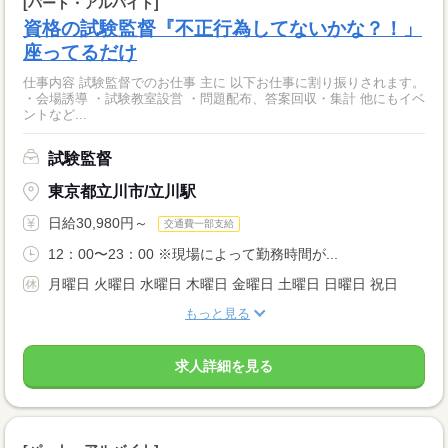
[パート・アルバイト]
資格の試験監督『不正行為してないかな？！」
座ってるだけ
仕事内容 試験監督でのお仕事 主に 以下お仕事に割り振りされます。
・会場誘導 ・試験教室設営 ・問題配布、答案回収・集計 他にもイベ
ントなど...
試験監督
東京都立川市/立川駅
日給30,980円～
交通費一部支給
12：00〜23：00 ※現場によって勤務時間が...
月曜日 火曜日 水曜日 木曜日 金曜日 土曜日 日曜日 祝日
もっと見る
求人詳細を見る