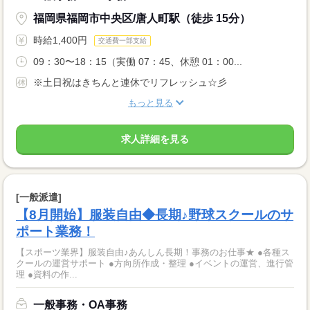
福岡県福岡市中央区/唐人町駅（徒歩 15分）
時給1,400円
交通費一部支給
09：30〜18：15（実働 07：45、休憩 01：00...
※土日祝はきちんと連休でリフレッシュ☆彡
もっと見る
求人詳細を見る
[一般派遣]
【8月開始】服装自由◆長期♪野球スクールのサ
ポート業務！
【スポーツ業界】服装自由♪あんしん長期！事務のお仕事★ ●各種ス
クールの運営サポート ●方向所作成・整理 ●イベントの運営、進行管
理 ●資料の作...
一般事務・OA事務