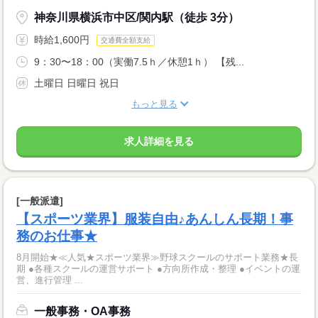
神奈川県横浜市中区/関内駅（徒歩 3分）
時給1,600円
交通費全額支給
9：30〜18：00（実働7.5ｈ／休憩1ｈ） 【残...
土曜日 日曜日 祝日
もっと見る
求人詳細を見る
[一般派遣]
【スポーツ業界】服装自由♪あんしん長期！事
務のお仕事★
8月開始★≪人気★スポーツ業界≫野球スクールのサポート業務★長
期 ●各種スクールの運営サポート ●方向所作成・整理 ●イベントの運
営、進行管理 ...
一般事務・OA事務