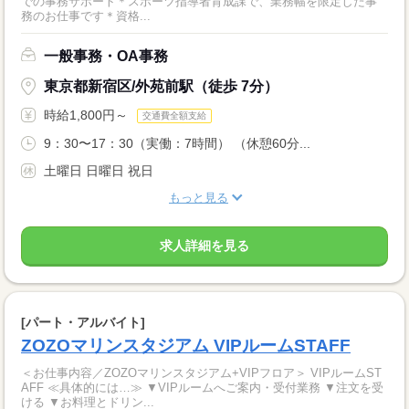
での事務サポート＊スポーツ指導者育成課で、業務幅を限定した事
務のお仕事です＊資格...
一般事務・OA事務
東京都新宿区/外苑前駅（徒歩 7分）
時給1,800円～
交通費全額支給
9：30〜17：30（実働：7時間） （休憩60分...
土曜日 日曜日 祝日
もっと見る
求人詳細を見る
[パート・アルバイト]
ZOZOマリンスタジアム VIPルームSTAFF
＜お仕事内容／ZOZOマリンスタジアム+VIPフロア＞ VIPルームST
AFF ≪具体的には…≫ ▼VIPルームへご案内・受付業務 ▼注文を受
ける ▼お料理とドリン...