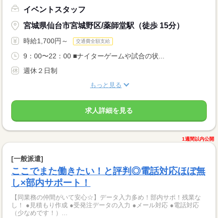
イベントスタッフ
宮城県仙台市宮城野区/薬師堂駅（徒歩 15分）
時給1,700円～
交通費全額支給
9：00〜22：00 ■ナイターゲームや試合の状...
週休２日制
もっと見る
求人詳細を見る
1週間以内公開
[一般派遣]
ここでまた働きたい！と評判◎電話対応ほぼ無
し×部内サポート！
【同業務の仲間がいて安心☆】データ入力多め！部内サポ！残業な
し！ ●見積もり作成 ●受発注データの入力 ●メール対応 ●電話対応
（少なめです！）...