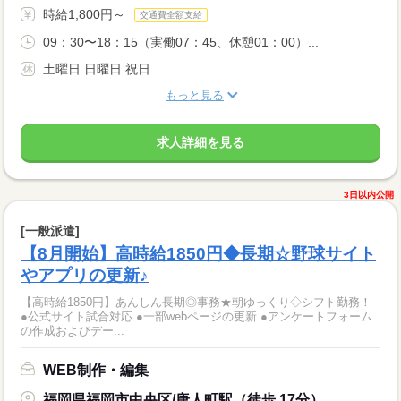
時給1,800円～
交通費全額支給
09：30〜18：15（実働07：45、休憩01：00）...
土曜日 日曜日 祝日
もっと見る
求人詳細を見る
3日以内公開
[一般派遣]
【8月開始】高時給1850円◆長期☆野球サイト
やアプリの更新♪
【高時給1850円】あんしん長期◎事務★朝ゆっくり◇シフト勤務！
●公式サイト試合対応 ●一部webページの更新 ●アンケートフォーム
の作成およびデー...
WEB制作・編集
福岡県福岡市中央区/唐人町駅（徒歩 17分）