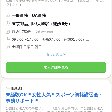
見積もり作成 ●受発注データの入力 ●メール対応 ●電話対応（少なめ
です！） ●...
一般事務・OA事務
東京都品川区/大崎駅（徒歩 6分）
時給1,750円
交通費全額支給
09：00〜17：00（実働07：00、休憩01：00）...
土曜日 日曜日 祝日
もっと見る
求人詳細を見る
[一般派遣]
未経験OK＊女性人気＊スポーツ資格講習会・
事務サポート＊
公益財団法人での事務サポート《主なお仕事内容》＊公益財団法人