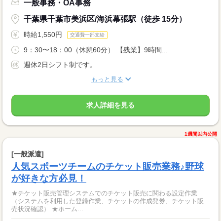
一般事務・OA事務
千葉県千葉市美浜区/海浜幕張駅（徒歩 15分）
時給1,550円
交通費一部支給
9：30〜18：00（休憩60分） 【残業】9時間...
週休2日シフト制です。
もっと見る
求人詳細を見る
1週間以内公開
[一般派遣]
人気スポーツチームのチケット販売業務♪野球
が好きな方必見！
★チケット販売管理システムでのチケット販売に関わる設定作業
（システムを利用した登録作業、チケットの作成発券、チケット販
売状況確認） ★ホーム...