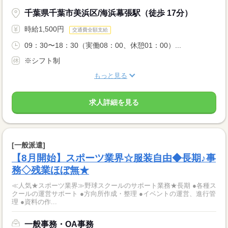
千葉県千葉市美浜区/海浜幕張駅（徒歩 17分）
時給1,500円
交通費全額支給
09：30〜18：30（実働08：00、休憩01：00）...
※シフト制
もっと見る
求人詳細を見る
[一般派遣]
【8月開始】スポーツ業界☆服装自由◆長期♪事
務◇残業ほぼ無★
≪人気★スポーツ業界≫野球スクールのサポート業務★長期 ●各種ス
クールの運営サポート ●方向所作成・整理 ●イベントの運営、進行管
理 ●資料の作...
一般事務・OA事務