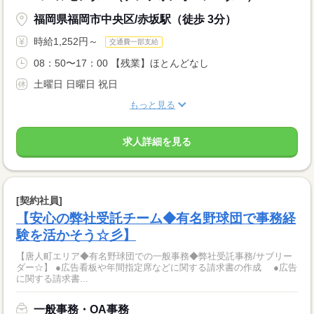
福岡県福岡市中央区/赤坂駅（徒歩 3分）
時給1,252円～
交通費一部支給
08：50〜17：00 【残業】ほとんどなし
土曜日 日曜日 祝日
もっと見る
求人詳細を見る
[契約社員]
【安心の弊社受託チーム◆有名野球団で事務経
験を活かそう☆彡】
【唐人町エリア◆有名野球団での一般事務◆弊社受託事務/サブリー
ダー☆】 ●広告看板や年間指定席などに関する請求書の作成 ●広告
に関する請求書...
一般事務・OA事務