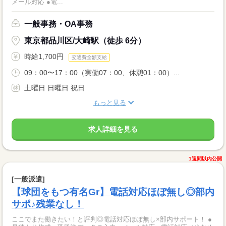
メール対応 ●電...
一般事務・OA事務
東京都品川区/大崎駅（徒歩 6分）
時給1,700円
交通費全額支給
09：00〜17：00（実働07：00、休憩01：00）...
土曜日 日曜日 祝日
もっと見る
求人詳細を見る
1週間以内公開
[一般派遣]
【球団をもつ有名Gr】電話対応ほぼ無し◎部内
サポ♪残業なし！
ここでまた働きたい！と評判◎電話対応ほぼ無し×部内サポート！ ●