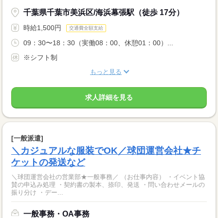
千葉県千葉市美浜区/海浜幕張駅（徒歩 17分）
時給1,500円
交通費全額支給
09：30〜18：30（実働08：00、休憩01：00）...
※シフト制
もっと見る
求人詳細を見る
[一般派遣]
＼カジュアルな服装でOK／球団運営会社★チ
ケットの発送など
＼球団運営会社の営業部★一般事務／ （お仕事内容） ・イベント協
賛の申込み処理 ・契約書の製本、捺印、発送 ・問い合わせメールの
振り分け ・デー...
一般事務・OA事務