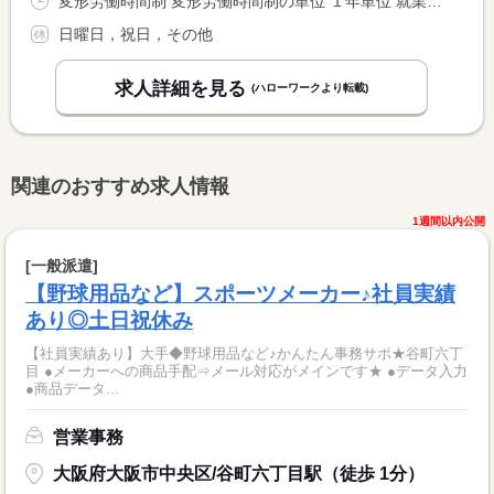
変形労働時間制 変形労働時間制の単位 １年単位 就業時間１ 8時00分〜17時00分
日曜日，祝日，その他
求人詳細を見る
(ハローワークより転載)
関連のおすすめ求人情報
1週間以内公開
[一般派遣]
【野球用品など】スポーツメーカー♪社員実績
あり◎土日祝休み
【社員実績あり】大手◆野球用品など♪かんたん事務サポ★谷町六丁
目 ●メーカーへの商品手配⇒メール対応がメインです★ ●データ入力
●商品データ...
営業事務
大阪府大阪市中央区/谷町六丁目駅（徒歩 1分）