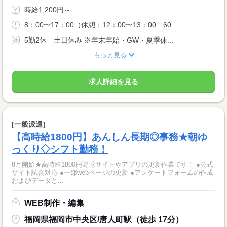
時給1,200円～
8：00〜17：00（休憩：12：00〜13：00 60...
5勤2休 土日休み ※年末年始・GW・夏季休...
もっと見る
求人詳細を見る
[一般派遣]
【高時給1800円】あんしん長期◎事務★朝ゆ
っくり◇シフト勤務！
8月開始★高時給1800円野球サイトやアプリの更新作業です！ ●公式
サイト試合対応 ●一部webページの更新 ●アンケートフォームの作成
およびデータと...
WEB制作・編集
福岡県福岡市中央区/唐人町駅（徒歩 17分）