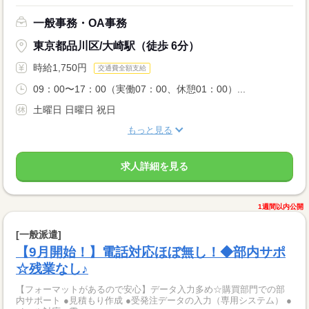
一般事務・OA事務
東京都品川区/大崎駅（徒歩 6分）
時給1,750円
交通費全額支給
09：00〜17：00（実働07：00、休憩01：00）...
土曜日 日曜日 祝日
もっと見る
求人詳細を見る
1週間以内公開
[一般派遣]
【9月開始！】電話対応ほぼ無し！◆部内サポ
☆残業なし♪
【フォーマットがあるので安心】データ入力多め☆購買部門での部
内サポート ●見積もり作成 ●受発注データの入力（専用システム） ●