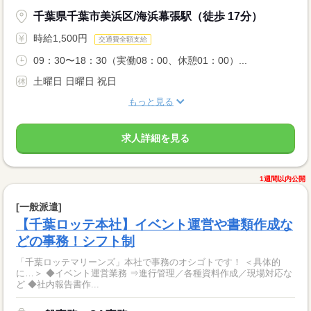
千葉県千葉市美浜区/海浜幕張駅（徒歩 17分）
時給1,500円
交通費全額支給
09：30〜18：30（実働08：00、休憩01：00）...
土曜日 日曜日 祝日
もっと見る
求人詳細を見る
1週間以内公開
[一般派遣]
【千葉ロッテ本社】イベント運営や書類作成な
どの事務！シフト制
「千葉ロッテマリーンズ」本社で事務のオシゴトです！ ＜具体的
に…＞ ◆イベント運営業務 ⇒進行管理／各種資料作成／現場対応な
ど ◆社内報告書作...