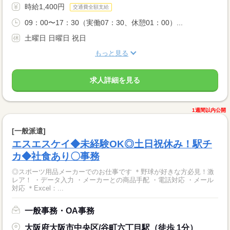
時給1,400円
交通費全額支給
09：00〜17：30（実働07：30、休憩01：00）...
土曜日 日曜日 祝日
もっと見る
求人詳細を見る
1週間以内公開
[一般派遣]
エスエスケイ◆未経験OK◎土日祝休み！駅チ
カ◆社食あり〇事務
◎スポーツ用品メーカーでのお仕事です ＊野球が好きな方必見！激
レア！ ・データ入力 ・メーカーとの商品手配 ・電話対応 ・メール
対応 ＊Excel：...
一般事務・OA事務
大阪府大阪市中央区/谷町六丁目駅（徒歩 1分）