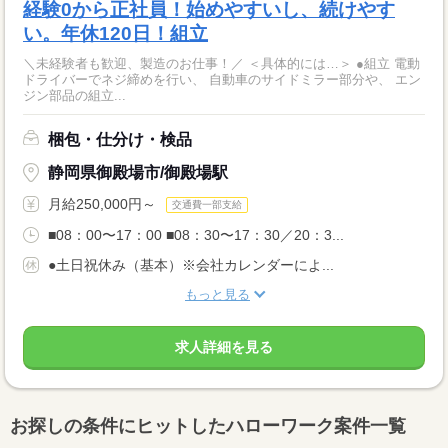
経験0から正社員！始めやすいし、続けやす
い。年休120日！組立
＼未経験者も歓迎、製造のお仕事！／ ＜具体的には…＞ ●組立 電動
ドライバーでネジ締めを行い、 自動車のサイドミラー部分や、 エン
ジン部品の組立...
梱包・仕分け・検品
静岡県御殿場市/御殿場駅
月給250,000円～
交通費一部支給
■08：00〜17：00 ■08：30〜17：30／20：3...
●土日祝休み（基本）※会社カレンダーによ...
もっと見る
求人詳細を見る
お探しの条件にヒットしたハローワーク案件一覧