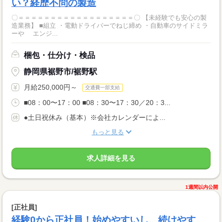
い？経歴不問の製造
〇＝＝＝＝＝＝＝＝＝＝＝＝＝＝＝＝＝＝〇 【未経験でも安心の製
造業務】 ■組立 ・電動ドライバーでねじ締め ・自動車のサイドミラ
ーや エンジ...
梱包・仕分け・検品
静岡県裾野市/裾野駅
月給250,000円～
交通費一部支給
■08：00〜17：00 ■08：30〜17：30／20：3...
●土日祝休み（基本）※会社カレンダーによ...
もっと見る
求人詳細を見る
1週間以内公開
[正社員]
経験0から正社員！始めやすいし、続けやす