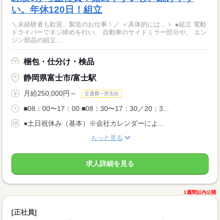
い。年休120日！組立
＼未経験者も歓迎、製造のお仕事！／ ＜具体的には…＞ ●組立 電動
ドライバーでネジ締めを行い、 自動車のサイドミラー部分や、 エン
ジン部品の組立...
梱包・仕分け・検品
静岡県富士市/富士駅
月給250,000円～
交通費一部支給
■08：00〜17：00 ■08：30〜17：30／20：3...
●土日祝休み（基本）※会社カレンダーによ...
もっと見る
求人詳細を見る
1週間以内公開
[正社員]