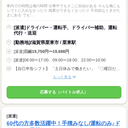
車内での時間は俺の時間 仕事中でもそこに自由がある そんな俺にも
シフトに入れなかったり 残業ができなくなったり 不自由なときがた
まにある でも”...
[派遣]ドライバー・運転手、ドライバー補助、運転
代行・送迎
[勤務地]/滋賀県栗東市 / 栗東駅
[派遣]
日給15,750円〜19,688円
[派遣]08:00〜17:00、09:00〜18:00、22:00〜10:00
【自己申告シフト】 「土日休みで働きたい」 「〇曜日だけ働きたい」 働きたい日は事前に選べます。 お休み希望の曜日・時間についても 面談の際に教えてくださいね。 ※こちらは中型以上のお仕事の例です
もっと見る
応募する（バイトル求人）
[派遣]
60代の方多数活躍中！手積みなし/運転のみ♪ド