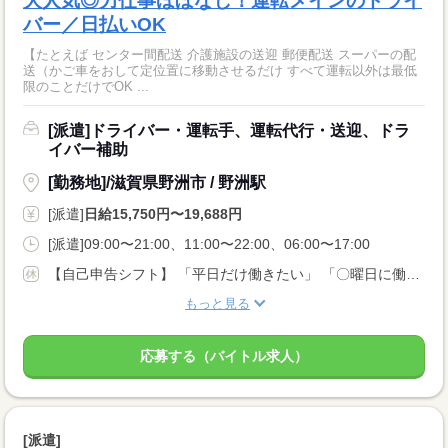
大人気◎力仕事ほぼなし！運転メインのドライ
バー／日払いOK
【たとえば センター間配送 介護施設の送迎 郵便配送 スーパーの配
送（かご車をおして定位置に移動させるだけ すべて運転以外は最低
限のことだけでOK ...
[派遣]ドライバー・運転手、運転代行・送迎、ドラ
イバー補助
[勤務地]/滋賀県野洲市 / 野洲駅
[派遣]
日給15,750円〜19,688円
[派遣]09:00〜21:00、11:00〜22:00、06:00〜17:00
【自己申告シフト】 「平日だけ働きたい」 「〇曜日に働きたい」 など、働き方は自分で選べます。 曜日・時間についてのご希望も 面談の際に教えてくださいね。 ※こちらは中型以上のお仕事の例です
もっと見る
応募する（バイトル求人）
[派遣]