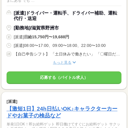
まにある でも”...
[派遣]ドライバー・運転手、ドライバー補助、運転
代行・送迎
[勤務地]/滋賀県野洲市
[派遣]
日給15,750円〜19,688円
[派遣]08:00〜17:00、09:00〜18:00、22:00〜10:00
【自己申告シフト】 「土日休みで働きたい」 「〇曜日だけ働きたい」 働きたい日は事前に選べます。 お休み希望の曜日・時間についても 面談の際に教えてくださいね。 ※こちらは中型以上のお仕事の例です
もっと見る
応募する（バイトル求人）
[派遣]
【激短1日】24h日払いOK♪キャラクターカー
ドやお菓子の検品など
単発1日OK！即お給料ゲット 即日働けてすぐにお給料ゲット サクッ