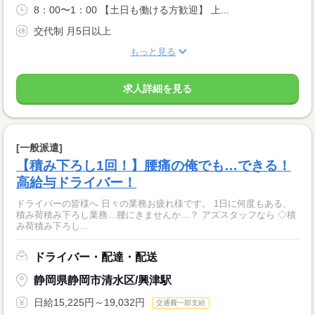
8：00〜1：00 【土日も働ける方歓迎】 上...
交代制 月5日以上
もっと見る
求人詳細を見る
[一般派遣]
【積み下ろし1回！】腰痛の俺でも…できる！
高給与ドライバー！
ドライバーの皆様へ 日々の業務お疲れ様です。 1日に何度もある、
積み荷積み下ろし業務…腰にきませんか…？ アズスタッフなら ◇積
み荷積み下ろし...
ドライバー・配達・配送
静岡県静岡市清水区/興津駅
日給15,225円～19,032円
交通費一部支給