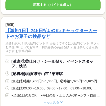
応募する（バイトル求人）
[派遣]
【激短1日】24h日払いOK♪キャラクターカー
ドやお菓子の検品など
単発1日OK！即お給料ゲット 即日働けてすぐにお給料ゲット サクッ
と単発OK とっても簡単！馴染みある商品を扱う お仕事たくさんあ
ります お仕事内容...
[派遣]①②仕分け・シール貼り、イベントスタッ
フ、検品
[勤務地]/滋賀県守山市 / 栗東駅
[派遣]
①時給1,200円〜1,300円、②時給1,375円〜1,625円
[派遣]①09:00〜16:00、09:00〜17:00、09:00〜18:00、②23:00〜08:00、22:30〜06:00
●単発1日のみOK！ ●平日のみ・土日のみOK ●シフト自由 ●今日申請、翌日シフトインOK
もっと見る