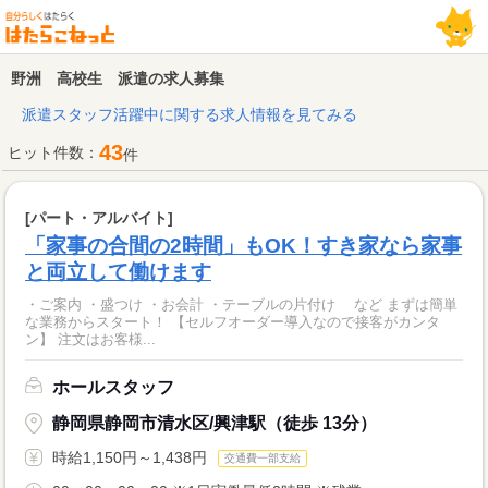
野洲 高校生 派遣の求人募集
派遣スタッフ活躍中に関する求人情報を見てみる
43
ヒット件数：
件
[パート・アルバイト]
「家事の合間の2時間」もOK！すき家なら家事
と両立して働けます
・ご案内 ・盛つけ ・お会計 ・テーブルの片付け など まずは簡単
な業務からスタート！ 【セルフオーダー導入なので接客がカンタ
ン】 注文はお客様...
ホールスタッフ
静岡県静岡市清水区/興津駅（徒歩 13分）
時給1,150円～1,438円
交通費一部支給