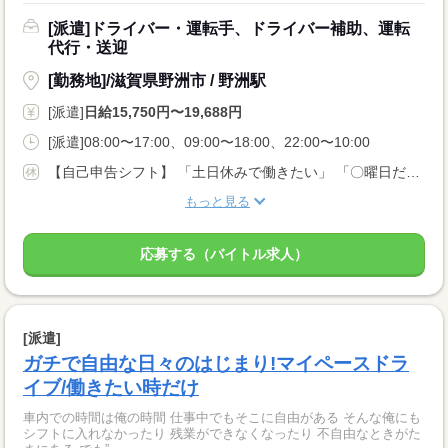
[派遣]ドライバー・運転手、ドライバー補助、運転
代行・送迎
[勤務地]/滋賀県野洲市 / 野洲駅
[派遣]
日給15,750円〜19,688円
[派遣]08:00〜17:00、09:00〜18:00、22:00〜10:00
【自己申告シフト】 「土日休みで働きたい」 「〇曜日だけ働きたい」 働きたい日は事前に選べます。 お休み希望の曜日・時間についても 面談の際に教えてくださいね。 ※こちらは中型以上のお仕事の例です
もっと見る
応募する（バイトル求人）
[派遣]
ガチで自由な日々のはじまり!マイペースドラ
イブ/働きたい時だけ
車内での時間は俺の時間 仕事中でもそこに自由がある そんな俺にも
シフトに入れなかったり 残業ができなくなったり 不自由なときがた