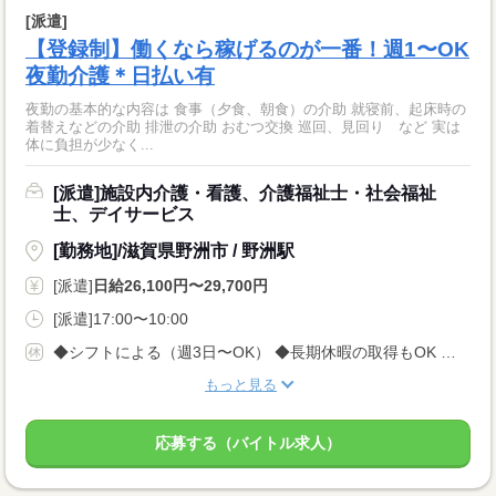
[派遣]
【登録制】働くなら稼げるのが一番！週1〜OK
夜勤介護＊日払い有
夜勤の基本的な内容は 食事（夕食、朝食）の介助 就寝前、起床時の
着替えなどの介助 排泄の介助 おむつ交換 巡回、見回り など 実は
体に負担が少なく...
[派遣]施設内介護・看護、介護福祉士・社会福祉
士、デイサービス
[勤務地]/滋賀県野洲市 / 野洲駅
[派遣]
日給26,100円〜29,700円
[派遣]17:00〜10:00
◆シフトによる（週3日〜OK） ◆長期休暇の取得もOK 勤務曜日、休み希望はお気軽にご相談ください やむを得ない急なお休みにも理解のある職場です
もっと見る
応募する（バイトル求人）