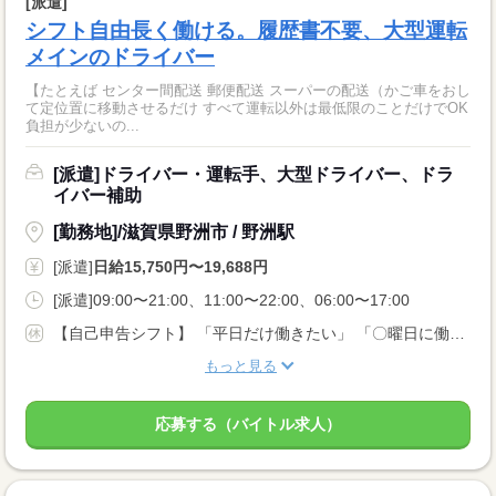
[派遣]
シフト自由長く働ける。履歴書不要、大型運転
メインのドライバー
【たとえば センター間配送 郵便配送 スーパーの配送（かご車をおし
て定位置に移動させるだけ すべて運転以外は最低限のことだけでOK
負担が少ないの...
[派遣]ドライバー・運転手、大型ドライバー、ドラ
イバー補助
[勤務地]/滋賀県野洲市 / 野洲駅
[派遣]
日給15,750円〜19,688円
[派遣]09:00〜21:00、11:00〜22:00、06:00〜17:00
【自己申告シフト】 「平日だけ働きたい」 「〇曜日に働きたい」 など、働き方は自分で選べます。 曜日・時間についてのご希望も 面談の際に教えてくださいね。 ※こちらは中型以上のお仕事の例です
もっと見る
応募する（バイトル求人）