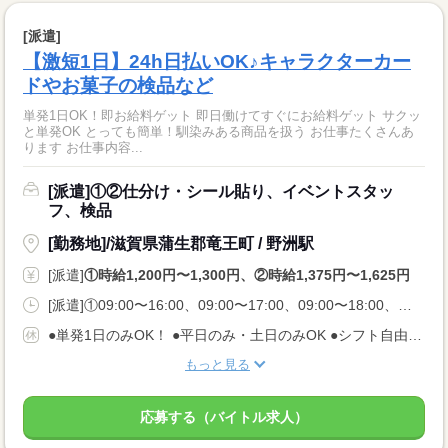
[派遣]
【激短1日】24h日払いOK♪キャラクターカー
ドやお菓子の検品など
単発1日OK！即お給料ゲット 即日働けてすぐにお給料ゲット サクッ
と単発OK とっても簡単！馴染みある商品を扱う お仕事たくさんあ
ります お仕事内容...
[派遣]①②仕分け・シール貼り、イベントスタッ
フ、検品
[勤務地]/滋賀県蒲生郡竜王町 / 野洲駅
[派遣]
①時給1,200円〜1,300円、②時給1,375円〜1,625円
[派遣]①09:00〜16:00、09:00〜17:00、09:00〜18:00、②23:00〜08:00、22:30〜06:00
●単発1日のみOK！ ●平日のみ・土日のみOK ●シフト自由 ●今日申請、翌日シフトインOK
もっと見る
応募する（バイトル求人）