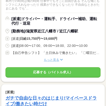
車内での時間は俺の時間 仕事中でもそこに自由がある そんな俺にも
シフトに入れなかったり 残業ができなくなったり 不自由なときがた
まにある でも”...
[派遣]ドライバー・運転手、ドライバー補助、運転
代行・送迎
[勤務地]/滋賀県近江八幡市 / 近江八幡駅
[派遣]
日給15,750円〜19,688円
[派遣]08:00〜17:00、09:00〜18:00、22:00〜10:00
【自己申告シフト】 「土日休みで働きたい」 「〇曜日だけ働きたい」 働きたい日は事前に選べます。 お休み希望の曜日・時間についても 面談の際に教えてくださいね。 ※こちらは中型以上のお仕事の例です
もっと見る
応募する（バイトル求人）
[派遣]
ガチで自由な日々のはじまり!マイペースドラ
イブ/働きたい時だけ