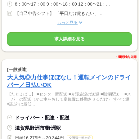
8：00〜17：00 9：00〜18：00 12：00〜21：...
【自己申告シフト】 「平日だけ働きたい」 ...
もっと見る
求人詳細を見る
1週間以内公開
[一般派遣]
大人気◎力仕事ほぼなし！運転メインのドライ
バー／日払いOK
【たとえば…】 ■センター間配送 ■介護施設の送迎 ■郵便配送 ■ス
ーパーの配送（かご車をおして定位置に移動させるだけ） すべて運
転以外は最低...
ドライバー・配達・配送
滋賀県野洲市/野洲駅
日給16,275円～20,344円
交通費一部支給