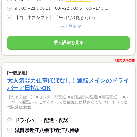
9：00〜21：00 11：00〜22：00 6：00〜17：...
【自己申告シフト】 「平日だけ働きたい」 ...
もっと見る
求人詳細を見る
1週間以内公開
[一般派遣]
大人気◎力仕事ほぼなし！運転メインのドライ
バー／日払いOK
【たとえば…】 ■センター間配送 ■介護施設の送迎 ■郵便配送 ■ス
ーパーの配送（かご車をおして定位置に移動させるだけ） すべて運
転以外は最低...
ドライバー・配達・配送
滋賀県近江八幡市/近江八幡駅