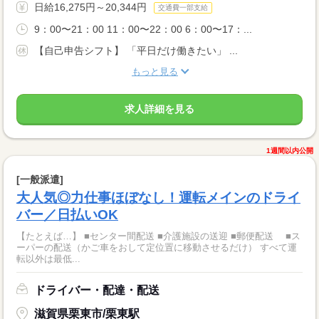
日給16,275円～20,344円
交通費一部支給
9：00〜21：00 11：00〜22：00 6：00〜17：...
【自己申告シフト】 「平日だけ働きたい」 ...
もっと見る
求人詳細を見る
1週間以内公開
[一般派遣]
大人気◎力仕事ほぼなし！運転メインのドライ
バー／日払いOK
【たとえば…】 ■センター間配送 ■介護施設の送迎 ■郵便配送 ■ス
ーパーの配送（かご車をおして定位置に移動させるだけ） すべて運
転以外は最低...
ドライバー・配達・配送
滋賀県栗東市/栗東駅