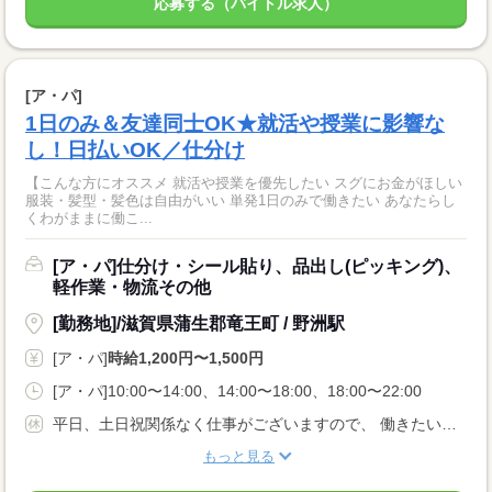
応募する（バイトル求人）
[ア・パ]
1日のみ＆友達同士OK★就活や授業に影響な
し！日払いOK／仕分け
【こんな方にオススメ 就活や授業を優先したい スグにお金がほしい
服装・髪型・髪色は自由がいい 単発1日のみで働きたい あなたらし
くわがままに働こ...
[ア・パ]仕分け・シール貼り、品出し(ピッキング)、
軽作業・物流その他
[勤務地]/滋賀県蒲生郡竜王町 / 野洲駅
[ア・パ]
時給1,200円〜1,500円
[ア・パ]10:00〜14:00、14:00〜18:00、18:00〜22:00
平日、土日祝関係なく仕事がございますので、 働きたい曜日で働けます♪♪ 激短1日〜勤務OK♪♪ ※お仕事によって条件が異なります。
もっと見る