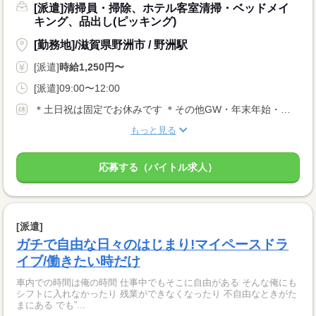
[派遣]清掃員・掃除、ホテル客室清掃・ベッドメイ
キング、品出し(ピッキング)
[勤務地]/滋賀県野洲市 / 野洲駅
[派遣]
時給1,250円〜
[派遣]09:00〜12:00
＊土日祝は固定でお休みです ＊その他GW・年末年始・お盆休みあり
もっと見る
応募する（バイトル求人）
[派遣]
ガチで自由な日々のはじまり!マイペースドラ
イブ/働きたい時だけ
車内での時間は俺の時間 仕事中でもそこに自由がある そんな俺にも
シフトに入れなかったり 残業ができなくなったり 不自由なときがた
まにある でも”...