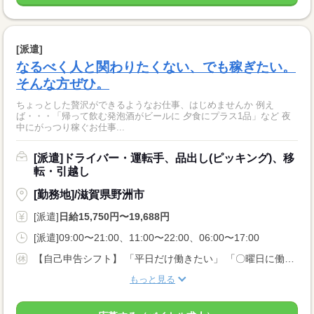
[派遣]
なるべく人と関わりたくない、でも稼ぎたい。
そんな方ぜひ。
ちょっとした贅沢ができるようなお仕事、はじめませんか 例え
ば・・・「帰って飲む発泡酒がビールに 夕食にプラス1品」など 夜
中にがっつり稼ぐお仕事...
[派遣]ドライバー・運転手、品出し(ピッキング)、移
転・引越し
[勤務地]/滋賀県野洲市
[派遣]
日給15,750円〜19,688円
[派遣]09:00〜21:00、11:00〜22:00、06:00〜17:00
【自己申告シフト】 「平日だけ働きたい」 「〇曜日に働きたい」 など、働き方は自分で選べます。 曜日・時間についてのご希望も 面談の際に教えてくださいね。 ※こちらは中型以上のお仕事の例です
もっと見る