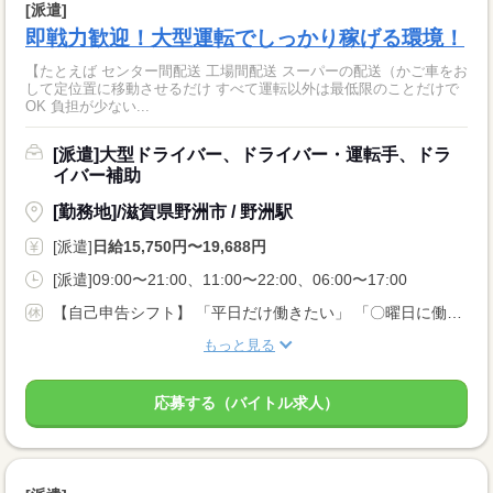
[派遣]
即戦力歓迎！大型運転でしっかり稼げる環境！
【たとえば センター間配送 工場間配送 スーパーの配送（かご車をお
して定位置に移動させるだけ すべて運転以外は最低限のことだけで
OK 負担が少ない...
[派遣]大型ドライバー、ドライバー・運転手、ドラ
イバー補助
[勤務地]/滋賀県野洲市 / 野洲駅
[派遣]
日給15,750円〜19,688円
[派遣]09:00〜21:00、11:00〜22:00、06:00〜17:00
【自己申告シフト】 「平日だけ働きたい」 「〇曜日に働きたい」 など、働き方は自分で選べます。 曜日・時間についてのご希望も 面談の際に教えてくださいね。 ※こちらは中型以上のお仕事の例です
もっと見る
応募する（バイトル求人）