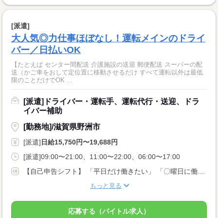
[派遣]
大人気◎力仕事ほぼなし！運転メインのドライ
バー／日払いOK
【たとえば センター間配送 介護施設の送迎 郵便配送 スーパーの配
送（かご車をおして定位置に移動させるだけ すべて運転以外は最低
限のことだけでOK ...
[派遣]ドライバー・運転手、運転代行・送迎、ドラ
イバー補助
[勤務地]/滋賀県野洲市
[派遣]
日給15,750円〜19,688円
[派遣]09:00〜21:00、11:00〜22:00、06:00〜17:00
【自己申告シフト】 「平日だけ働きたい」 「〇曜日に働きたい」 など、働き方は自分で選べます。 曜日・時間についてのご希望も 面談の際に教えてくださいね。 ※こちらは中型以上のお仕事の例です
もっと見る
応募する（バイトル求人）