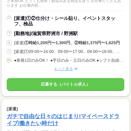
と単発OK とっても簡単！馴染みある商品を扱う お仕事たくさんあ
ります お仕事内容...
[派遣]①②仕分け・シール貼り、イベントスタッ
フ、検品
[勤務地]/滋賀県野洲市 / 野洲駅
[派遣]
①時給1,200円〜1,300円、②時給1,375円〜1,625円
[派遣]①09:00〜16:00、09:00〜17:00、09:00〜18:00、②23:00〜08:00、22:30〜06:00
●単発1日のみOK！ ●平日のみ・土日のみOK ●シフト自由 ●今日申請、翌日シフトインOK
もっと見る
応募する（バイトル求人）
[派遣]
ガチで自由な日々のはじまり!マイペースドラ
イブ/働きたい時だけ