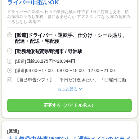
ライバー/日払いOK
ドライバーの皆様へ 日々の業務お疲れ様です 1日に何度もある、積
み荷積み下ろし業務…腰にきませんか アズスタッフなら 積み荷積み
下ろしなし 現場の...
[派遣]ドライバー・運転手、仕分け・シール貼り、
配達・配送・宅配便
[勤務地]/滋賀県野洲市 / 野洲駅
[派遣]
日給16,275円〜20,344円
[派遣]08:00〜17:00、09:00〜18:00、12:00〜21:00
【自己申告シフト】 「平日だけ働きたい」 「〇曜日に働きたい」 など、働き方は自分で選べます。 曜日・時間についてのご希望も 面談の際に教えてくださいね。 ※こちらは中型以上のお仕事の例です
もっと見る
応募する（バイトル求人）
[派遣]