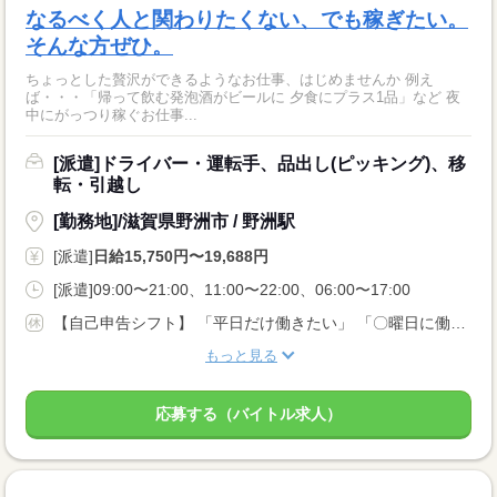
なるべく人と関わりたくない、でも稼ぎたい。
そんな方ぜひ。
ちょっとした贅沢ができるようなお仕事、はじめませんか 例え
ば・・・「帰って飲む発泡酒がビールに 夕食にプラス1品」など 夜
中にがっつり稼ぐお仕事...
[派遣]ドライバー・運転手、品出し(ピッキング)、移
転・引越し
[勤務地]/滋賀県野洲市 / 野洲駅
[派遣]
日給15,750円〜19,688円
[派遣]09:00〜21:00、11:00〜22:00、06:00〜17:00
【自己申告シフト】 「平日だけ働きたい」 「〇曜日に働きたい」 など、働き方は自分で選べます。 曜日・時間についてのご希望も 面談の際に教えてくださいね。 ※こちらは中型以上のお仕事の例です
もっと見る
応募する（バイトル求人）