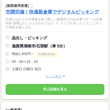
[無期雇用派遣]
?
空調完備！快適新倉庫でデジタルピッキング
出来たばかりの半導体を扱う新しい倉庫内でのお仕事です ＊お仕事
内容 部署はたくさん分かれており 1）ランプが光ったとろこに行っ
て商品を箱に入れ...
品出し・ピッキング
滋賀県湖南市/石部駅（車 5分）
時給1,400円～
交通費全額支給
09：00〜18：00
土曜日 日曜日 祝日
もっと見る
求人詳細を見る
[一般派遣]