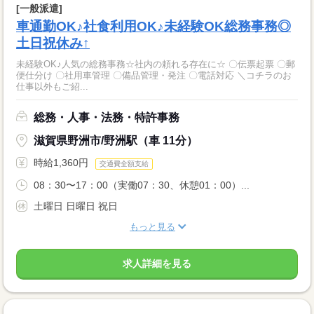
[一般派遣]
車通勤OK♪社食利用OK♪未経験OK総務事務◎
土日祝休み↑
未経験OK♪人気の総務事務☆社内の頼れる存在に☆ 〇伝票起票 〇郵
便仕分け 〇社用車管理 〇備品管理・発注 〇電話対応 ＼コチラのお
仕事以外もご紹...
総務・人事・法務・特許事務
滋賀県野洲市/野洲駅（車 11分）
時給1,360円
交通費全額支給
08：30〜17：00（実働07：30、休憩01：00）...
土曜日 日曜日 祝日
もっと見る
求人詳細を見る