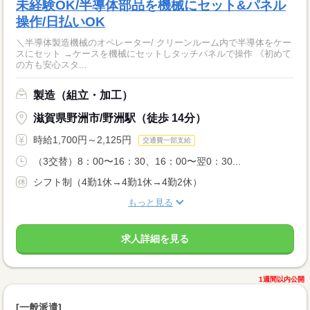
未経験OK/半導体部品を機械にセット&パネル
操作/日払いOK
＼半導体製造機械のオペレーター/ クリーンルーム内で半導体をケー
スにセット →ケースを機械にセットしタッチパネルで操作 《初めて
の方も安心スタ...
製造（組立・加工）
滋賀県野洲市/野洲駅（徒歩 14分）
時給1,700円～2,125円
交通費一部支給
（3交替）8：00〜16：30、16：00〜翌0：30...
シフト制（4勤1休→4勤1休→4勤2休）
もっと見る
求人詳細を見る
1週間以内公開
[一般派遣]