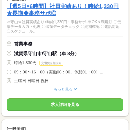
【週5日×6時間】社員実績あり！時給1,330円
★長期◆事務サポ◎
≪守山≫社員実績あり♪時給1,330円！事務サポ♪車OK＆環境◎ 〇伝
票データ入力・処理 〇出荷データチェック 〇納期確認 〇電話対応
〇スケジュール...
営業事務
滋賀県守山市/守山駅（車 8分）
時給1,330円
交通費全額支給
09：00〜16：00（実働06：00、休憩01：00）...
土曜日 日曜日 祝日
もっと見る
求人詳細を見る
[一般派遣]