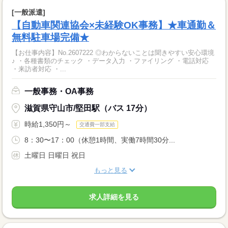
[一般派遣]
【自動車関連協会×未経験OK事務】★車通勤＆
無料駐車場完備★
【お仕事内容】No.2607222 ◎わからないことは聞きやすい安心環境
♪ ・各種書類のチェック ・データ入力 ・ファイリング ・電話対応
・来訪者対応 ・...
一般事務・OA事務
滋賀県守山市/堅田駅（バス 17分）
時給1,350円～
交通費一部支給
8：30〜17：00（休憩1時間、実働7時間30分...
土曜日 日曜日 祝日
もっと見る
求人詳細を見る