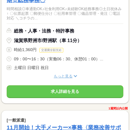
期☆総務事務〇
時間相談◎車通勤OK♪社食利用OK♪未経験OK総務事務◎土日祝休み
↑ 〇伝票起票 〇郵便仕分け 〇社用車管理 〇備品管理・発注 〇電話
対応 ＼コチラの...
総務・人事・法務・特許事務
滋賀県野洲市/野洲駅（車 11分）
時給1,360円
交通費全額支給
09：00〜16：30（実働06：30、休憩01：00）...
土曜日 日曜日 祝日
もっと見る
求人詳細を見る
1週間以内公開
[一般派遣]
11月開始！大手メーカー×事務〈業務改善サポ