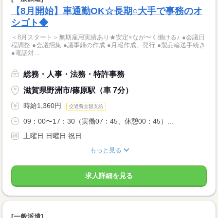
【8月開始】車通勤OK☆長期○大手で事務のオ
シゴト◆
＜8月スタート＞無期雇用実績あり★安定×なが〜く働ける♪ ●会議日
程調整 ●会議招集 ●議事録の作成 ●月報作成、発行 ●製品輸送手続き
●電話対...
総務・人事・法務・特許事務
滋賀県野洲市/篠原駅（車 7分）
時給1,360円
交通費全額支給
09：00〜17：30（実働07：45、休憩00：45）...
土曜日 日曜日 祝日
もっと見る
求人詳細を見る
[一般派遣]