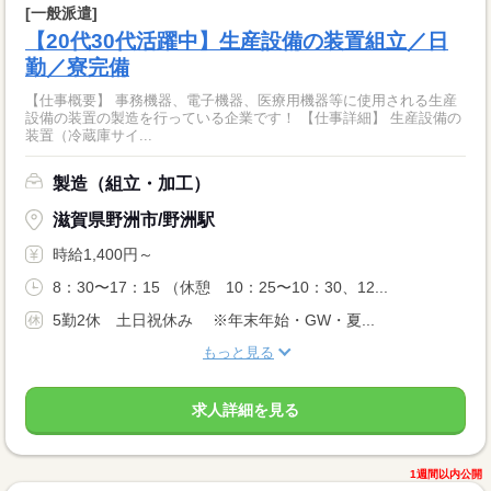
[一般派遣]
【20代30代活躍中】生産設備の装置組立／日
勤／寮完備
【仕事概要】 事務機器、電子機器、医療用機器等に使用される生産
設備の装置の製造を行っている企業です！ 【仕事詳細】 生産設備の
装置（冷蔵庫サイ...
製造（組立・加工）
滋賀県野洲市/野洲駅
時給1,400円～
8：30〜17：15 （休憩 10：25〜10：30、12...
5勤2休 土日祝休み ※年末年始・GW・夏...
もっと見る
求人詳細を見る
1週間以内公開