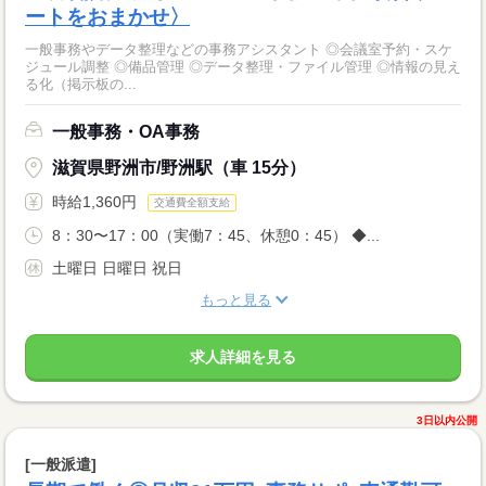
ートをおまかせ〉
一般事務やデータ整理などの事務アシスタント ◎会議室予約・スケ
ジュール調整 ◎備品管理 ◎データ整理・ファイル管理 ◎情報の見え
る化（掲示板の...
一般事務・OA事務
滋賀県野洲市/野洲駅（車 15分）
時給1,360円
交通費全額支給
8：30〜17：00（実働7：45、休憩0：45） ◆...
土曜日 日曜日 祝日
もっと見る
求人詳細を見る
3日以内公開
[一般派遣]