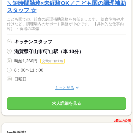
＼短時間勤務×未経験OK／こども園の調理補助
スタッフ ☆
こども園での、給食の調理補助業務をお任せします。 給食準備や片
付けなど、調理場内のサポート業務が中心です。 【具体的な仕事内
容】 ・食器の準備...
キッチンスタッフ
滋賀県守山市/守山駅（車 10分）
時給1,266円
交通費一部支給
8：00〜11：00
日曜日
もっと見る
求人詳細を見る
3日以内公開
[一般派遣]