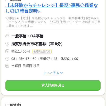
【未経験からチャレンジ】長期○事務◇残業な
し◎17時台定時♪
9月開始★【野洲】未経験からチャレンジ◎一般事務◆土日祝休み☆
・データ入力 ※専用システム、EXCEL使用アリ・データ集計 ※丁寧
に教えてもらえま...
一般事務・OA事務
滋賀県野洲市/石部駅（車 8分）
時給1,400円
交通費全額支給
08：45〜17：30（実働07：45、休憩01：00）
土曜日 日曜日 祝日
もっと見る
求人詳細を見る
[一般派遣]