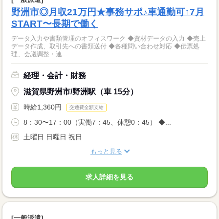
野洲市◎月収21万円★事務サポ♪車通勤可↑7月
START〜長期で働く
データ入力や書類管理のオフィスワーク ◆資材データの入力 ◆売上
データ作成、取引先への書類送付 ◆各種問い合わせ対応 ◆伝票処
理、会議調整・連...
経理・会計・財務
滋賀県野洲市/野洲駅（車 15分）
時給1,360円
交通費全額支給
8：30〜17：00（実働7：45、休憩0：45） ◆...
土曜日 日曜日 祝日
もっと見る
求人詳細を見る
[一般派遣]