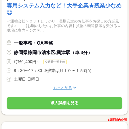
専用システム入力など！大手企業★残業少なめ
◎
＜運輸会社＞ＯＪＴしっかり！長期安定のお仕事をお探しの方必見
です♪ 【お願いしたいお仕事の内容】貨物の転送指示を受ける→
現場に案内＋システ...
一般事務・OA事務
静岡県静岡市清水区/興津駅（車 3分）
時給1,400円～
交通費一部支給
8：30〜17：30 ※残業は月１０〜１５時間...
土曜日 日曜日
もっと見る
求人詳細を見る
1週間以内公開