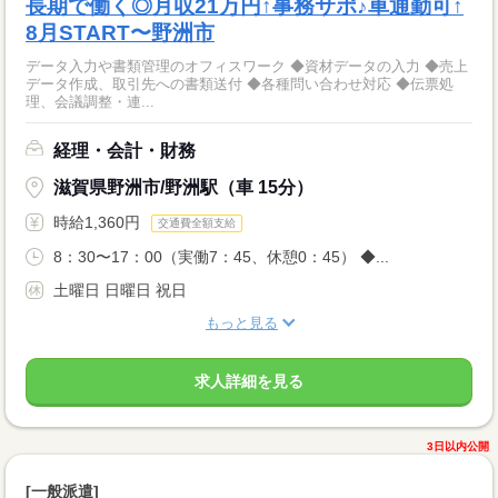
長期で働く◎月収21万円↑事務サポ♪車通勤可↑
8月START〜野洲市
データ入力や書類管理のオフィスワーク ◆資材データの入力 ◆売上
データ作成、取引先への書類送付 ◆各種問い合わせ対応 ◆伝票処
理、会議調整・連...
経理・会計・財務
滋賀県野洲市/野洲駅（車 15分）
時給1,360円
交通費全額支給
8：30〜17：00（実働7：45、休憩0：45） ◆...
土曜日 日曜日 祝日
もっと見る
求人詳細を見る
3日以内公開
[一般派遣]