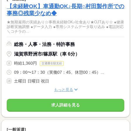
【未経験OK】車通勤OK♪長期○村田製作所での
事務◎残業少なめ◆
★無期雇用の実績あり☆事務未経験OK♪社食あり★OJTあり☆ ●健康
診断実施調整 ●データ入力 ●専用システムデータ取り込み ●電話対応
＼コチラの...
総務・人事・法務・特許事務
滋賀県野洲市/篠原駅（車 6分）
時給1,360円
交通費全額支給
09：00〜17：30（実働07：45、休憩00：45）...
土曜日 日曜日 祝日
もっと見る
求人詳細を見る
[一般派遣]