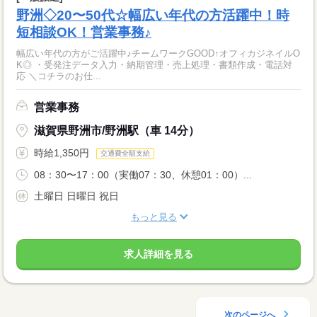
野洲◇20〜50代☆幅広い年代の方活躍中！時
短相談OK！営業事務♪
幅広い年代の方がご活躍中♪チームワークGOOD↑オフィカジネイルO
K◎ ・受発注データ入力・納期管理・売上処理・書類作成・電話対
応 ＼コチラのお仕...
営業事務
滋賀県野洲市/野洲駅（車 14分）
時給1,350円
交通費全額支給
08：30〜17：00（実働07：30、休憩01：00）...
土曜日 日曜日 祝日
もっと見る
求人詳細を見る
次のページへ