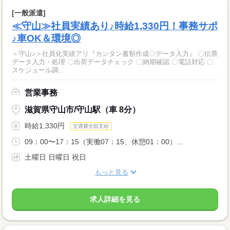
[一般派遣]
≪守山≫社員実績あり♪時給1,330円！事務サポ
♪車OK＆環境◎
＜守山♪＞社員化実績アリ『カンタン書類作成◇データ入力』 〇伝票
データ入力・処理 〇出荷データチェック 〇納期確認 〇電話対応 〇
スケジュール調...
営業事務
滋賀県守山市/守山駅（車 8分）
時給1,330円
交通費全額支給
09：00〜17：15（実働07：15、休憩01：00）...
土曜日 日曜日 祝日
もっと見る
求人詳細を見る