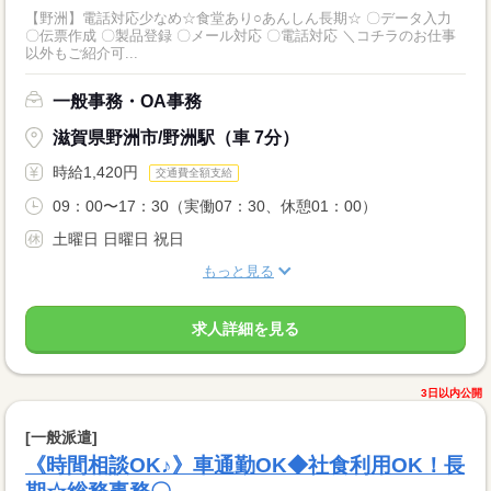
【野洲】電話対応少なめ☆食堂あり○あんしん長期☆ 〇データ入力
〇伝票作成 〇製品登録 〇メール対応 〇電話対応 ＼コチラのお仕事
以外もご紹介可...
一般事務・OA事務
滋賀県野洲市/野洲駅（車 7分）
時給1,420円
交通費全額支給
09：00〜17：30（実働07：30、休憩01：00）
土曜日 日曜日 祝日
もっと見る
求人詳細を見る
3日以内公開
[一般派遣]
《時間相談OK♪》車通勤OK◆社食利用OK！長