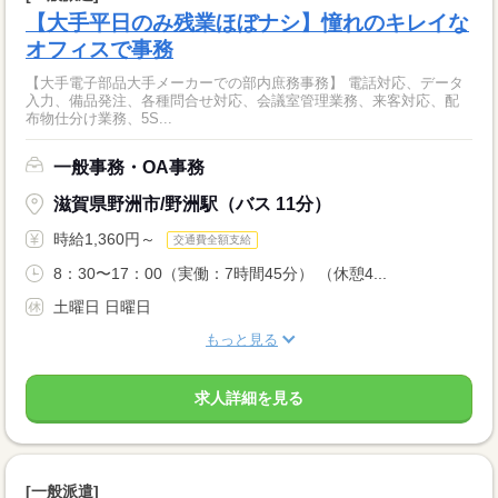
【大手平日のみ残業ほぼナシ】憧れのキレイな
オフィスで事務
【大手電子部品大手メーカーでの部内庶務事務】 電話対応、データ
入力、備品発注、各種問合せ対応、会議室管理業務、来客対応、配
布物仕分け業務、5S...
一般事務・OA事務
滋賀県野洲市/野洲駅（バス 11分）
時給1,360円～
交通費全額支給
8：30〜17：00（実働：7時間45分） （休憩4...
土曜日 日曜日
もっと見る
求人詳細を見る
[一般派遣]