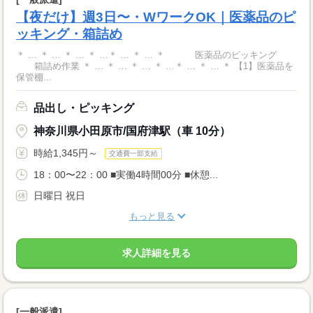
【夜だけ】週3日〜・WワークOK｜医薬品のピ
ッキング・箱詰め
＊ … ＊ … ＊ … ＊ …＊ … ＊ … ＊ 医薬品のピッキング
箱詰め作業 ＊ … ＊ … ＊ … ＊ …＊ … ＊ … ＊ 【1】医薬品を
保管棚...
品出し・ピッキング
神奈川県小田原市/国府津駅（車 10分）
時給1,345円～
交通費一部支給
18：00〜22：00 ■実働4時間00分 ■休憩...
日曜日 祝日
もっと見る
求人詳細を見る
[一般派遣]