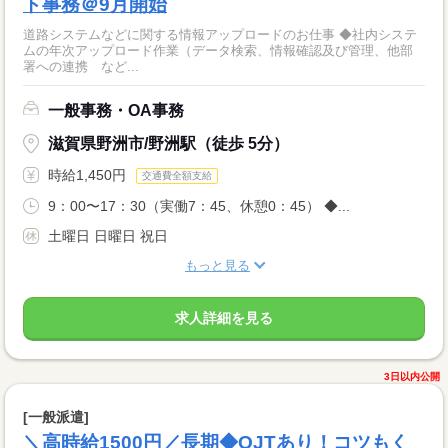
ト事務＠9月開始
道路システムなどに関する情報アップロードのお仕事 ◆社内システ
ムの年次アップロード作業（データ検索、情報確認及び管理、他部
署への連携 など...
一般事務・OA事務
滋賀県野洲市/野洲駅（徒歩 5分）
時給1,450円
交通費全額支給
9：00〜17：30（実働7：45、休憩0：45） ◆...
土曜日 日曜日 祝日
もっと見る
求人詳細を見る
3日以内公開
[一般派遣]
＼高時給1500円／長期◆OJTあり！コツもく