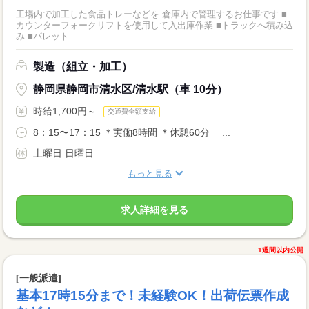
工場内で加工した食品トレーなどを 倉庫内で管理するお仕事です ■
カウンターフォークリフトを使用して入出庫作業 ■トラックへ積み込
み ■パレット...
製造（組立・加工）
静岡県静岡市清水区/清水駅（車 10分）
時給1,700円～
交通費全額支給
8：15〜17：15 ＊実働8時間 ＊休憩60分 ...
土曜日 日曜日
もっと見る
求人詳細を見る
1週間以内公開
[一般派遣]
基本17時15分まで！未経験OK！出荷伝票作成