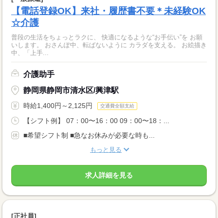
【電話登録OK】来社・履歴書不要＊未経験OK
☆介護
普段の生活をちょっとラクに、 快適になるような“お手伝い”を お願
いします。 おさんぽ中、転ばないように カラダを支える。 お絵描き
中、「上手...
介護助手
静岡県静岡市清水区/興津駅
時給1,400円～2,125円
交通費全額支給
【シフト例】 07：00〜16：00 09：00〜18：...
■希望シフト制 ■急なお休みが必要な時も...
もっと見る
求人詳細を見る
[正社員]