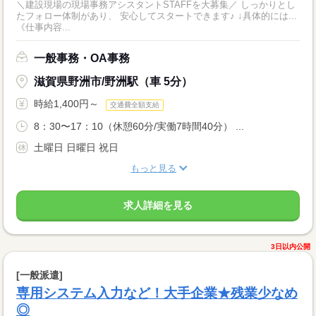
＼建設現場の現場事務アシスタントSTAFFを大募集／ しっかりとし
たフォロー体制があり、 安心してスタートできます♪ ↓具体的には...
《仕事内容...
一般事務・OA事務
滋賀県野洲市/野洲駅（車 5分）
時給1,400円～
交通費全額支給
8：30〜17：10（休憩60分/実働7時間40分） ...
土曜日 日曜日 祝日
もっと見る
求人詳細を見る
3日以内公開
[一般派遣]
専用システム入力など！大手企業★残業少なめ
◎