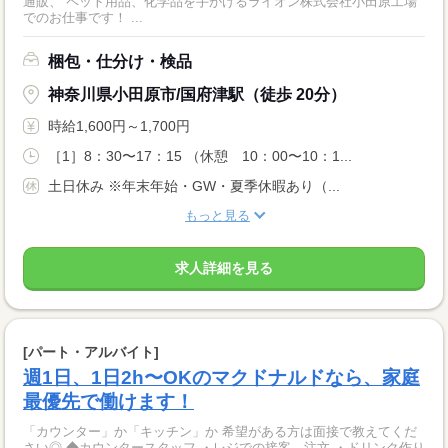
通販、 ペット用品、化学品を手がけるライオン株式会社小田原工場
でのお仕事です！ ...
梱包・仕分け・検品
神奈川県小田原市/国府津駅（徒歩 20分）
時給1,600円～1,700円
［1］8：30〜17：15 （休憩 10：00〜10：1...
土日休み ※年末年始・GW・夏季休暇あり（...
もっと見る
求人詳細を見る
[パート・アルバイト]
週1日、1日2h〜OKのマクドナルドなら、家庭
最優先で働けます！
「カウンター」か「キッチン」か 希望がある方は面接で教えてくだ
さい◎ ◆カウンタースタッフ ・レジでの接客、注文 ・ドリンク作り