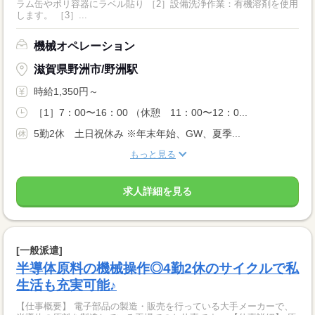
ラム缶やポリ容器にラベル貼り ［2］設備洗浄作業：有機溶剤を使用
します。 ［3］...
機械オペレーション
滋賀県野洲市/野洲駅
時給1,350円～
［1］7：00〜16：00 （休憩 11：00〜12：0...
5勤2休 土日祝休み ※年末年始、GW、夏季...
もっと見る
求人詳細を見る
[一般派遣]
半導体原料の機械操作◎4勤2休のサイクルで私
生活も充実可能♪
【仕事概要】 電子部品の製造・販売を行っている大手メーカーで、