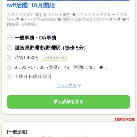
taff活躍↑10月開始
システム更新に関するサポート事務 ◆システムアップグレードの進
捗管理 ◆データ情報の登録 ◆地図や渋滞情報などのデータ管理 ◆社
内部署への進捗...
一般事務・OA事務
滋賀県野洲市/野洲駅（徒歩 5分）
時給1,450円
交通費全額支給
9：00〜17：30（実働7：45、休憩0：45） ◆...
土曜日 日曜日 祝日
もっと見る
求人詳細を見る
1週間以内公開
[一般派遣]