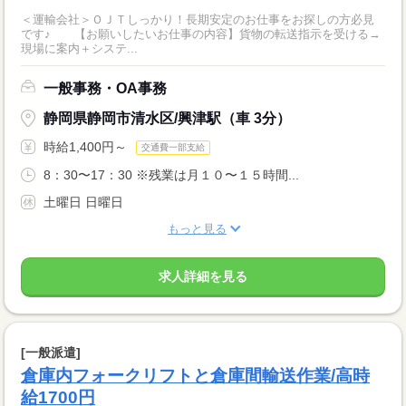
＜運輸会社＞ＯＪＴしっかり！長期安定のお仕事をお探しの方必見
です♪ 【お願いしたいお仕事の内容】貨物の転送指示を受ける→
現場に案内＋システ...
一般事務・OA事務
静岡県静岡市清水区/興津駅（車 3分）
時給1,400円～
交通費一部支給
8：30〜17：30 ※残業は月１０〜１５時間...
土曜日 日曜日
もっと見る
求人詳細を見る
[一般派遣]
倉庫内フォークリフトと倉庫間輸送作業/高時
給1700円