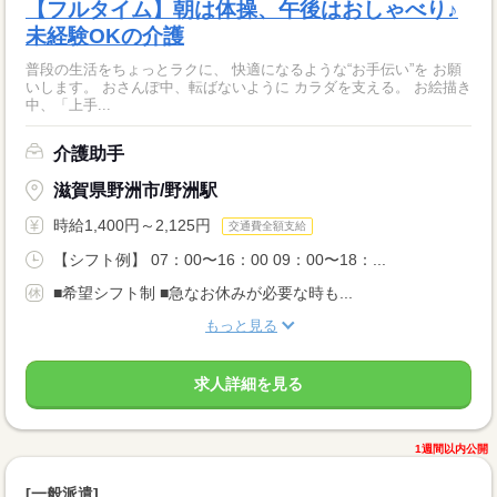
【フルタイム】朝は体操、午後はおしゃべり♪
未経験OKの介護
普段の生活をちょっとラクに、 快適になるような“お手伝い”を お願
いします。 おさんぽ中、転ばないように カラダを支える。 お絵描き
中、「上手...
介護助手
滋賀県野洲市/野洲駅
時給1,400円～2,125円
交通費全額支給
【シフト例】 07：00〜16：00 09：00〜18：...
■希望シフト制 ■急なお休みが必要な時も...
もっと見る
求人詳細を見る
1週間以内公開
[一般派遣]