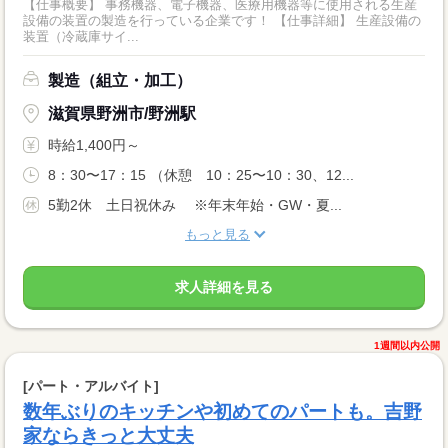
【仕事概要】 事務機器、電子機器、医療用機器等に使用される生産
設備の装置の製造を行っている企業です！ 【仕事詳細】 生産設備の
装置（冷蔵庫サイ...
製造（組立・加工）
滋賀県野洲市/野洲駅
時給1,400円～
8：30〜17：15 （休憩 10：25〜10：30、12...
5勤2休 土日祝休み ※年末年始・GW・夏...
もっと見る
求人詳細を見る
1週間以内公開
[パート・アルバイト]
数年ぶりのキッチンや初めてのパートも。吉野
家ならきっと大丈夫