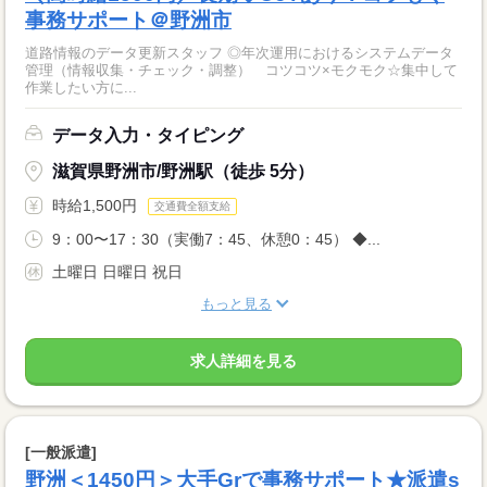
事務サポート＠野洲市
道路情報のデータ更新スタッフ ◎年次運用におけるシステムデータ
管理（情報収集・チェック・調整） コツコツ×モクモク☆集中して
作業したい方に...
データ入力・タイピング
滋賀県野洲市/野洲駅（徒歩 5分）
時給1,500円
交通費全額支給
9：00〜17：30（実働7：45、休憩0：45） ◆...
土曜日 日曜日 祝日
もっと見る
求人詳細を見る
[一般派遣]
野洲＜1450円＞大手Grで事務サポート★派遣s