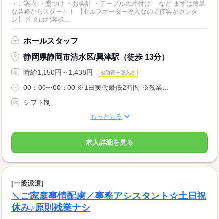
・ご案内 ・盛つけ ・お会計 ・テーブルの片付け など まずは簡単
な業務からスタート！ 【セルフオーダー導入なので接客がカンタ
ン】 注文はお客様...
ホールスタッフ
静岡県静岡市清水区/興津駅（徒歩 13分）
時給1,150円～1,438円
交通費一部支給
00：00〜00：00 ※1日実働最低2時間 ※残業...
シフト制
もっと見る
求人詳細を見る
[一般派遣]
＼ご家庭事情配慮／事務アシスタント☆土日祝
休み♪原則残業ナシ