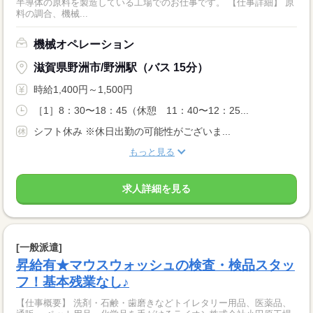
半導体の原料を製造している工場でのお仕事です。 【仕事詳細】 原
料の調合、機械...
機械オペレーション
滋賀県野洲市/野洲駅（バス 15分）
時給1,400円～1,500円
［1］8：30〜18：45（休憩 11：40〜12：25...
シフト休み ※休日出勤の可能性がございま...
もっと見る
求人詳細を見る
[一般派遣]
昇給有★マウスウォッシュの検査・検品スタッ
フ！基本残業なし♪
【仕事概要】 洗剤・石鹸・歯磨きなどトイレタリー用品、医薬品、