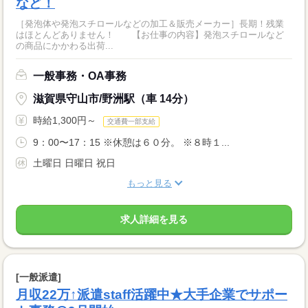
など！
［発泡体や発泡スチロールなどの加工＆販売メーカー］長期！残業
はほとんどありません！ 【お仕事の内容】発泡スチロールなど
の商品にかかわる出荷...
一般事務・OA事務
滋賀県守山市/野洲駅（車 14分）
時給1,300円～
交通費一部支給
9：00〜17：15 ※休憩は６０分。 ※８時１...
土曜日 日曜日 祝日
もっと見る
求人詳細を見る
[一般派遣]
月収22万↑派遣staff活躍中★大手企業でサポー