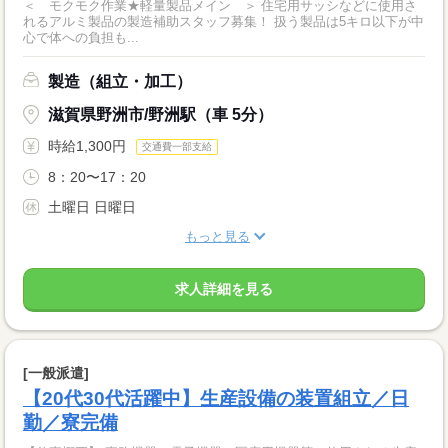
＜ モクモク作業★軽量製品メイン ＞ 住宅用サッシなどに使用さ
れるアルミ製品の製造補助スタッフ募集！ 扱う製品は5キロ以下が中
心で体への負担も...
製造（組立・加工）
滋賀県野洲市/野洲駅（車 5分）
時給1,300円
交通費一部支給
8：20〜17：20
土曜日 日曜日
もっと見る
求人詳細を見る
[一般派遣]
【20代30代活躍中】生産設備の装置組立／日
勤／寮完備