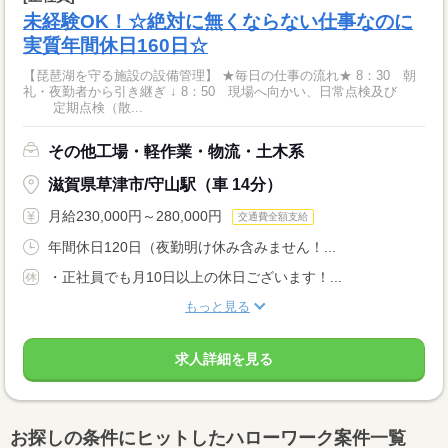
未経験OK！☆絶対に無くならない仕事なのに
実質年間休日160日☆
【琵琶湖を守る施設の設備管理】 ★毎日の仕事の流れ★ 8：30 朝
礼・夜勤者から引き継ぎ ↓ 8：50 現場へ向かい、日常点検及び
定期点検（散...
その他工場・軽作業・物流・土木系
滋賀県草津市/守山駅（車 14分）
月給230,000円～280,000円
交通費全額支給
年間休日120日（夜勤明け休み含みません！...
・正社員でも月10日以上の休日ございます！...
もっと見る
求人詳細を見る
お探しの条件にヒットしたハローワーク案件一覧