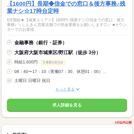
【1600円】長期◆信金での窓口＆後方事務♪残
業ナシ☆17時台定時
8月開始★【城東エリア☆】1600円↑残業ナシ◎信金での窓口・後方
事務♪ ＼しんきん営業店舗での預金業務をお願いします◎／ ■カウン
ターでのお客様...
金融事務（銀行・証券）
大阪府大阪市城東区/野江駅（徒歩 3分）
時給1,600円
交通費全額支給
08：40〜17：10（実働07：30、休憩01：00）...
土曜日 日曜日 祝日
もっと見る
求人詳細を見る
3日以内公開