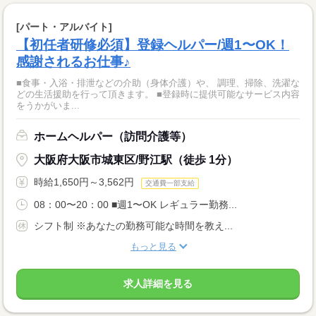
[パート・アルバイト]
【初任者研修必須】登録ヘルパー/週1〜OK！
感謝されるお仕事♪
■食事・入浴・排泄などの介助（身体介護）や、 調理、掃除、洗濯な
どの生活援助を行って頂きます。 ■登録時に提供可能なサービス内容
をうかがいま...
ホームヘルパー（訪問介護等）
大阪府大阪市城東区/野江駅（徒歩 1分）
時給1,650円～3,562円
交通費一部支給
08：00〜20：00 ■週1〜OK レギュラー勤務...
シフト制 ※あなたの勤務可能な時間を教え...
もっと見る
求人詳細を見る