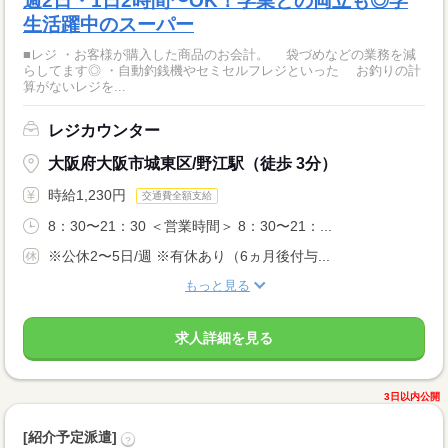
週2日・1日2時間〜OK！学業との両立も◎学
生活躍中のスーパー
■レジ ・お客様が購入した商品のお会計。 袋づめなどの業務を減
らしてます◎ ・自動釣銭機やセミセルフレジといった お釣りの計
算がないレジを...
レジカウンター
大阪府大阪市城東区/野江駅（徒歩 3分）
時給1,230円
交通費全額支給
8：30〜21：30 ＜営業時間＞ 8：30〜21：...
※公休2〜5日/週 ※有休あり（6ヵ月後付与...
もっと見る
求人詳細を見る
3日以内公開
[紹介予定派遣]
?