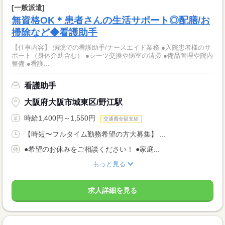
[一般派遣]
無資格OK＊患者さんの生活サポート◎配膳/お
掃除など◆看護助手
【仕事内容】 病院での看護助手/ナースエイド業務 ●入院患者様のサ
ポート（身体介助含む） ●シーツ交換や病室の清掃 ●備品管理や院内
整備 ●看護...
看護助手
大阪府大阪市城東区/野江駅
時給1,400円～1,550円
交通費全額支給
【時短〜フルタイム勤務希望の方大募集】 ...
●希望のお休みをご相談ください！ ●家庭...
もっと見る
求人詳細を見る