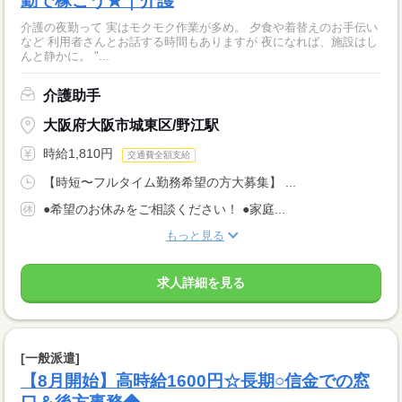
勤で稼ごう★｜介護
介護の夜勤って 実はモクモク作業が多め。 夕食や着替えのお手伝い
など 利用者さんとお話する時間もありますが 夜になれば、施設はし
んと静かに。 "...
介護助手
大阪府大阪市城東区/野江駅
時給1,810円
交通費全額支給
【時短〜フルタイム勤務希望の方大募集】 ...
●希望のお休みをご相談ください！ ●家庭...
もっと見る
求人詳細を見る
[一般派遣]
【8月開始】高時給1600円☆長期○信金での窓