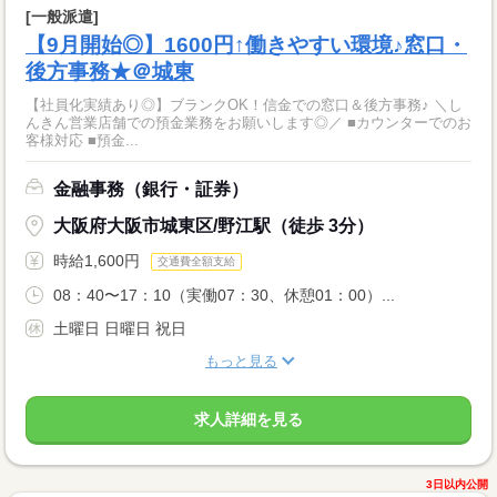
[一般派遣]
【9月開始◎】1600円↑働きやすい環境♪窓口・
後方事務★＠城東
【社員化実績あり◎】ブランクOK！信金での窓口＆後方事務♪ ＼し
んきん営業店舗での預金業務をお願いします◎／ ■カウンターでのお
客様対応 ■預金...
金融事務（銀行・証券）
大阪府大阪市城東区/野江駅（徒歩 3分）
時給1,600円
交通費全額支給
08：40〜17：10（実働07：30、休憩01：00）...
土曜日 日曜日 祝日
もっと見る
求人詳細を見る
3日以内公開