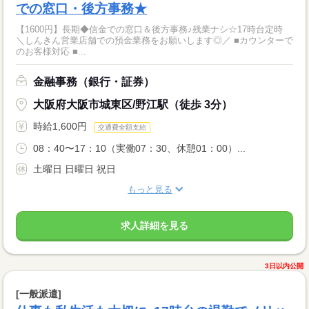
での窓口・後方事務★
【1600円】長期◆信金での窓口＆後方事務♪残業ナシ☆17時台定時
＼しんきん営業店舗での預金業務をお願いします◎／ ■カウンターで
のお客様対応 ■...
金融事務（銀行・証券）
大阪府大阪市城東区/野江駅（徒歩 3分）
時給1,600円
交通費全額支給
08：40〜17：10（実働07：30、休憩01：00）...
土曜日 日曜日 祝日
もっと見る
求人詳細を見る
3日以内公開
[一般派遣]