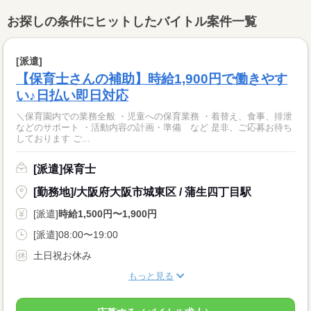
お探しの条件にヒットしたバイトル案件一覧
[派遣]
【保育士さんの補助】時給1,900円で働きやす
い♪日払い即日対応
＼保育園内での業務全般 ・児童への保育業務 ・着替え、食事、排泄
などのサポート ・活動内容の計画・準備 など 是非、ご応募お待ち
しております ご...
[派遣]保育士
[勤務地]/大阪府大阪市城東区 / 蒲生四丁目駅
[派遣]
時給1,500円〜1,900円
[派遣]08:00〜19:00
土日祝お休み
もっと見る