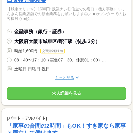
口＆後方事務◆
【城東エリア☆】1600円↑残業ナシ◎信金での窓口・後方事務♪ ＼し
んきん営業店舗での預金業務をお願いします◎／ ■カウンターでのお
客様対応 ■預...
金融事務（銀行・証券）
大阪府大阪市城東区/野江駅（徒歩 3分）
時給1,600円
交通費全額支給
08：40〜17：10（実働07：30、休憩01：00）...
土曜日 日曜日 祝日
もっと見る
求人詳細を見る
[パート・アルバイト]
「家事の合間の2時間」もOK！すき家なら家事
と両立して働けます