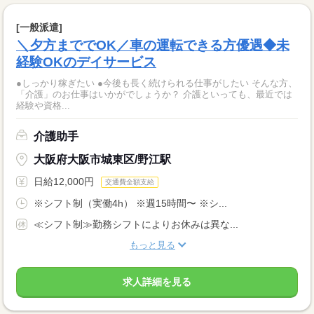
[一般派遣]
＼夕方まででOK／車の運転できる方優遇◆未
経験OKのデイサービス
●しっかり稼ぎたい ●今後も長く続けられる仕事がしたい そんな方、
「介護」のお仕事はいかがでしょうか？ 介護といっても、最近では
経験や資格...
介護助手
大阪府大阪市城東区/野江駅
日給12,000円
交通費全額支給
※シフト制（実働4h） ※週15時間〜 ※シ...
≪シフト制≫勤務シフトによりお休みは異な...
もっと見る
求人詳細を見る