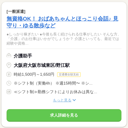
[一般派遣]
無資格OK！ おばあちゃんとほっこり会話♪ 見
守り・ゆる散歩など
●しっかり稼ぎたい ●今後も長く続けられる仕事がしたい そんな方、
「介護」のお仕事はいかがでしょうか？ 介護といっても、最近では
経験や資格...
介護助手
大阪府大阪市城東区/野江駅
時給1,500円～1,650円
交通費全額支給
※シフト制（実働4h） ※週15時間〜 ※シ...
≪シフト制≫勤務シフトによりお休みは異な...
もっと見る
求人詳細を見る