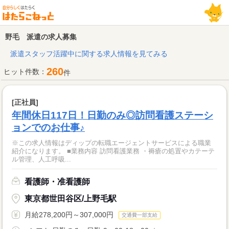
野毛 派遣の求人募集
派遣スタッフ活躍中に関する求人情報を見てみる
260
ヒット件数：
件
[正社員]
年間休日117日！日勤のみ◎訪問看護ステーシ
ョンでのお仕事♪
※この求人情報はディップの転職エージェントサービスによる職業
紹介になります。 ■業務内容 訪問看護業務 ・褥瘡の処置やカテーテ
ル管理、人工呼吸...
看護師・准看護師
東京都世田谷区/上野毛駅
月給278,200円～307,000円
交通費一部支給