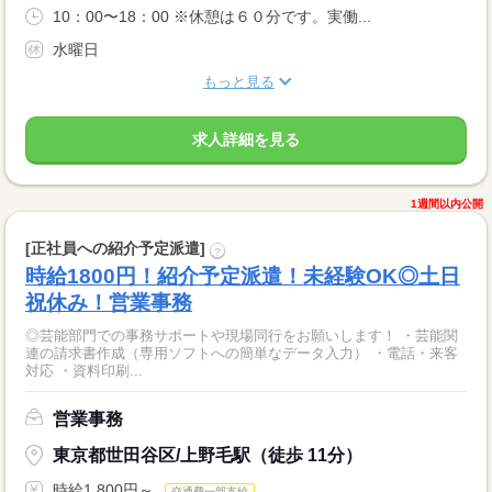
10：00〜18：00 ※休憩は６０分です。実働...
水曜日
もっと見る
求人詳細を見る
1週間以内公開
[正社員への紹介予定派遣]
?
時給1800円！紹介予定派遣！未経験OK◎土日
祝休み！営業事務
◎芸能部門での事務サポートや現場同行をお願いします！ ・芸能関
連の請求書作成（専用ソフトへの簡単なデータ入力） ・電話・来客
対応 ・資料印刷...
営業事務
東京都世田谷区/上野毛駅（徒歩 11分）
時給1,800円～
交通費一部支給