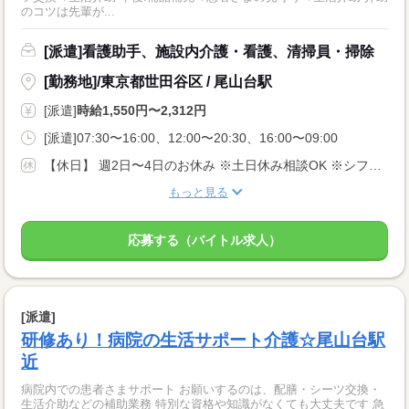
のコツは先輩が...
[派遣]看護助手、施設内介護・看護、清掃員・掃除
[勤務地]/東京都世田谷区 / 尾山台駅
[派遣]
時給1,550円〜2,312円
[派遣]07:30〜16:00、12:00〜20:30、16:00〜09:00
【休日】 週2日〜4日のお休み ※土日休み相談OK ※シフト希望考慮
もっと見る
応募する（バイトル求人）
[派遣]
研修あり！病院の生活サポート介護☆尾山台駅
近
病院内での患者さまサポート お願いするのは、配膳・シーツ交換・
生活介助などの補助業務 特別な資格や知識がなくても大丈夫です 急