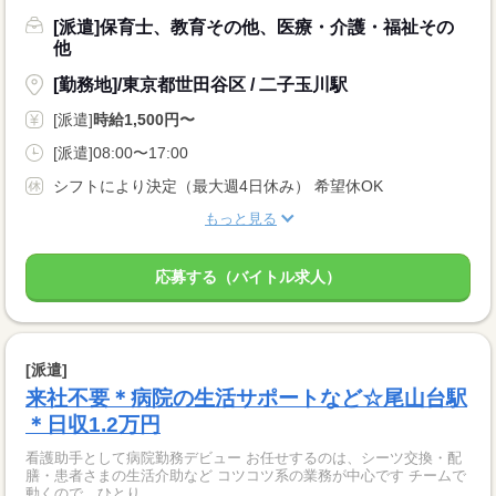
[派遣]保育士、教育その他、医療・介護・福祉その
他
[勤務地]/東京都世田谷区 / 二子玉川駅
[派遣]
時給1,500円〜
[派遣]08:00〜17:00
シフトにより決定（最大週4日休み） 希望休OK
もっと見る
応募する（バイトル求人）
[派遣]
来社不要＊病院の生活サポートなど☆尾山台駅
＊日収1.2万円
看護助手として病院勤務デビュー お任せするのは、シーツ交換・配
膳・患者さまの生活介助など コツコツ系の業務が中心です チームで
動くので、ひとり...