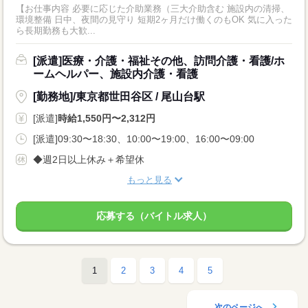
【お仕事内容 必要に応じた介助業務（三大介助含む 施設内の清掃、
環境整備 日中、夜間の見守り 短期2ヶ月だけ働くのもOK 気に入った
ら長期勤務も大歓...
[派遣]医療・介護・福祉その他、訪問介護・看護/ホ
ームヘルパー、施設内介護・看護
[勤務地]/東京都世田谷区 / 尾山台駅
[派遣]
時給1,550円〜2,312円
[派遣]09:30〜18:30、10:00〜19:00、16:00〜09:00
◆週2日以上休み＋希望休
もっと見る
応募する（バイトル求人）
1
2
3
4
5
次のページへ