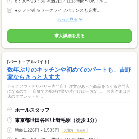
8：30〜23：30 ≪週2日／1日3時間〜OK！≫...
●シフト制 ※ワークライフバランスも充実...
もっと見る
求人詳細を見る
[パート・アルバイト]
数年ぶりのキッチンや初めてのパートも。吉野
家ならきっと大丈夫
テイクアウトデリバリー専門店！ 注文があった商品をつくる専門店
になるので、 店舗での配膳作業や片付けは一切なし。 お客さまはお
店のタブレットか...
ホールスタッフ
東京都世田谷区/上野毛駅（徒歩 1分）
時給1,226円～1,533円
交通費一部支給