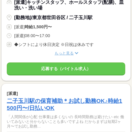
[派遣]キッチンスタッフ、ホールスタッフ(配膳)、皿
洗い・洗い場
[勤務地]/東京都世田谷区 / 二子玉川駅
[派遣]
時給1,500円〜
[派遣]08:00〜17:00
◆シフトにより休日決定 ※日祝は休みです
もっと見る
応募する（バイトル求人）
[派遣]
二子玉川駅の保育補助＊お試し勤務OK♪時給1
500円〜/日払いOK
「人間関係が心配 仕事量は多くないの 長時間勤務は避けたい etc 働
いてみないと分からないことも多いですよね だからまずは短期2ヶ
月〜でお試し勤務...