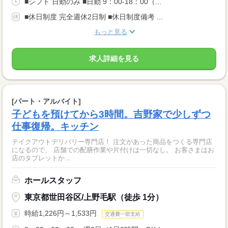
■シフト 日勤のみ ■日勤 9：00-18：00（...
■休日制度 完全週休2日制 ■休日制度備考 ...
もっと見る
求人詳細を見る
[パート・アルバイト]
子どもを預けてから3時間。吉野家で少しずつ
仕事復帰。キッチン
テイクアウトデリバリー専門店！ 注文があった商品をつくる専門店
になるので、 店舗での配膳作業や片付けは一切なし。 お客さまはお
店のタブレットか...
ホールスタッフ
東京都世田谷区/上野毛駅（徒歩 1分）
時給1,226円～1,533円
交通費一部支給