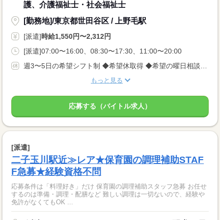
護、介護福祉士・社会福祉士
[勤務地]/東京都世田谷区 / 上野毛駅
[派遣]
時給1,550円〜2,312円
[派遣]07:00〜16:00、08:30〜17:30、11:00〜20:00
週3〜5日の希望シフト制 ◆希望休取得 ◆希望の曜日相談OK
もっと見る
応募する（バイトル求人）
[派遣]
二子玉川駅近≫レア★保育園の調理補助STAF
F急募★経験資格不問
応募条件は「料理好き」だけ 保育園の調理補助スタッフ急募 お任せ
するのは準備・調理・配膳など 難しい調理は一切ないので、経験や
免許がなくてもOK ...