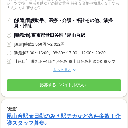
シーツ交換・生活介助などの補助業務 特別な資格や知識がなくても
大丈夫です 研修とO...
[派遣]看護助手、医療・介護・福祉その他、清掃
員・掃除
[勤務地]/東京都世田谷区 / 尾山台駅
[派遣]
時給1,550円〜2,312円
[派遣]07:30〜16:00、08:30〜17:00、12:00〜20:30
【休日】 週2日〜4日のお休み ※土日休み相談OK ※シフト希望考慮します♪
もっと見る
応募する（バイトル求人）
[派遣]
尾山台駅★日勤のみ＊駅チカなど条件多数！介
護スタッフ募集♪