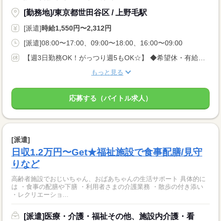
[勤務地]/東京都世田谷区 / 上野毛駅
[派遣]
時給1,550円〜2,312円
[派遣]08:00〜17:00、09:00〜18:00、16:00〜09:00
【週3日勤務OK！がっつり週5もOK☆】 ◆希望休・有給がとりやすい環境です ◆希望の曜日ご相談ください！
もっと見る
応募する（バイトル求人）
[派遣]
日収1.2万円〜Get★福祉施設で食事配膳/見守
りなど
高齢者施設でおじいちゃん、おばあちゃんの生活サポート 具体的に
は ・食事の配膳や下膳 ・利用者さまの介護業務 ・散歩の付き添い
・レクリエーショ...
[派遣]医療・介護・福祉その他、施設内介護・看