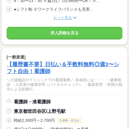
8：30〜23：30 ≪週2日／1日3時間〜OK！≫...
●シフト制 ※ワークライフバランスも充実...
もっと見る
求人詳細を見る
[一般派遣]
【履歴書不要】日払い＆手数料無料◎週3〜シ
フト自由！看護師
＼介護施設やクリニックでの看護業務／ 具体的には・・・ ・健康相
談 ・入居者の健康管理（バイタルチェック） ・服薬管理 ・医師の指
示による医療行...
看護師・准看護師
東京都世田谷区/上野毛駅
時給2,300円～2,700円
交通費一部支給