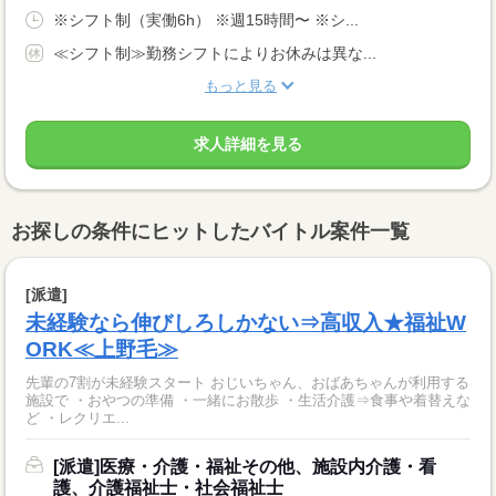
※シフト制（実働6h） ※週15時間〜 ※シ...
≪シフト制≫勤務シフトによりお休みは異な...
もっと見る
求人詳細を見る
お探しの条件にヒットしたバイトル案件一覧
[派遣]
未経験なら伸びしろしかない⇒高収入★福祉W
ORK≪上野毛≫
先輩の7割が未経験スタート おじいちゃん、おばあちゃんが利用する
施設で ・おやつの準備 ・一緒にお散歩 ・生活介護⇒食事や着替えな
ど ・レクリエ...
[派遣]医療・介護・福祉その他、施設内介護・看
護、介護福祉士・社会福祉士