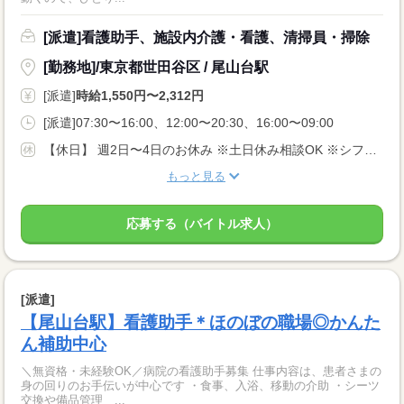
[派遣]看護助手、施設内介護・看護、清掃員・掃除
[勤務地]/東京都世田谷区 / 尾山台駅
[派遣]
時給1,550円〜2,312円
[派遣]07:30〜16:00、12:00〜20:30、16:00〜09:00
【休日】 週2日〜4日のお休み ※土日休み相談OK ※シフト希望考慮
もっと見る
応募する（バイトル求人）
[派遣]
【尾山台駅】看護助手＊ほのぼの職場◎かんた
ん補助中心
＼無資格・未経験OK／病院の看護助手募集 仕事内容は、患者さまの
身の回りのお手伝いが中心です ・食事、入浴、移動の介助 ・シーツ
交換や備品管理 ...