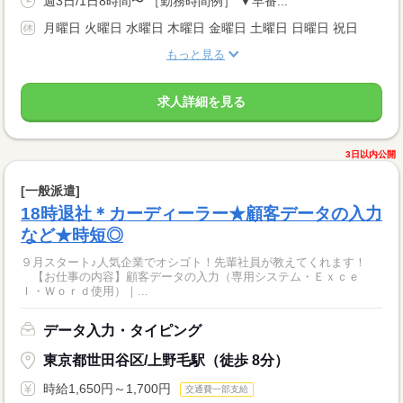
週3日/1日8時間〜 ［勤務時間例］ ▼早番...
月曜日 火曜日 水曜日 木曜日 金曜日 土曜日 日曜日 祝日
もっと見る
求人詳細を見る
3日以内公開
[一般派遣]
18時退社＊カーディーラー★顧客データの入力
など★時短◎
９月スタート♪人気企業でオシゴト！先輩社員が教えてくれます！
【お仕事の内容】顧客データの入力（専用システム・Ｅｘｃｅ
ｌ・Ｗｏｒｄ使用）｜...
データ入力・タイピング
東京都世田谷区/上野毛駅（徒歩 8分）
時給1,650円～1,700円
交通費一部支給