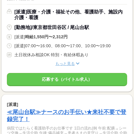
[派遣]医療・介護・福祉その他、看護助手、施設内
介護・看護
[勤務地]/東京都世田谷区 / 尾山台駅
[派遣]
時給1,550円〜2,312円
[派遣]07:00〜16:00、08:00〜17:00、10:00〜19:00
土日祝休み相談OK 特別・有給休暇あり
もっと見る
応募する（バイトル求人）
[派遣]
≪尾山台駅≫ナースのお手伝い★来社不要で登
録完了！
病院ではたらく看護助手のお仕事です 1日の流れ(例 午前:配膳→シー
ツ交換→生活介助 午後:備品補充→患者さまの見守り→生活介助 介助