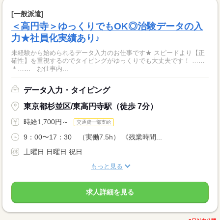
[一般派遣]
＜高円寺＞ゆっくりでもOK◎治験データの入
力★社員化実績あり♪
未経験から始められるデータ入力のお仕事です★ スピードより【正
確性】を重視するのでタイピングがゆっくりでも大丈夫です！ ……
＊…… お仕事内...
データ入力・タイピング
東京都杉並区/東高円寺駅（徒歩 7分）
時給1,700円～
交通費一部支給
9：00〜17：30 （実働7.5h） 《残業時間...
土曜日 日曜日 祝日
もっと見る
求人詳細を見る