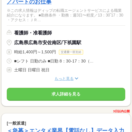
／パートのお仕事
※この求人情報はディップの転職エージェントサービスによる職業
紹介になります。 ■勤務条件 ・勤務：週3日〜程度／13：30‾17：30
・アクセス：ＪＲ...
看護師・准看護師
広島県広島市安佐南区/下祇園駅
時給1,400円～1,500円
交通費一部支給
■シフト 日勤のみ ■日勤 8：30-17：30（...
土曜日 日曜日 祝日
もっと見る
求人詳細を見る
3日以内公開
[一般派遣]
＜急募＞エンタメ業界【電話なし】データ入力