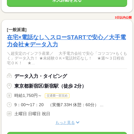
求人詳細を見る
3日以内公開
[一般派遣]
在宅×電話なし＼スローSTARTで安心／大手電
力会社★データ入力
＼超安定のインフラ産業／ 大手電力会社で安心「コツコツ×もくも
く」データ入力！ ★未経験ＯＫ×電話対応なし！ ★週〜３日程在
宅ＯＫ！ ★...
データ入力・タイピング
東京都新宿区/新宿駅（徒歩 2分）
時給1,750円～
交通費一部支給
9：00〜17：20 （実働7.33H 休憩：60分） ...
土曜日 日曜日 祝日
もっと見る