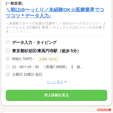
[一般派遣]
＼朝はゆ〜っくり／未経験OK☆医療業界でコ
ツコツ＊データ入力♪
＼未経験スタートの先輩が活躍中！／ 自分のペースでコツコツ！ ス
ピードよりも【正確性】重視！ チェックと入力がメインのお仕事で
す。 ……＊…...
データ入力・タイピング
東京都杉並区/東高円寺駅（徒歩 5分）
時給1,700円～
交通費一部支給
11：00〜19：30 （実働7.5時間） 【 残...
土曜日 日曜日 祝日
もっと見る
求人詳細を見る
3日以内公開