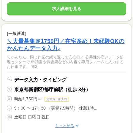
求人詳細を見る
[一般派遣]
＼大量募集＠1750円／在宅多め！未経験OKの
かんたんデータ入力♪
＼かんたん！同じ作業の繰り返しで安心◎／ 公共性の高いデータ処
理センターで 申請書や調査票などの内容を専用フォームに入力する
お仕事です。 週3...
データ入力・タイピング
東京都新宿区/都庁前駅（徒歩 3分）
時給1,750円～
交通費一部支給
9：00 〜 17：30 （実働7.5時間） 休憩1時...
土曜日 日曜日 祝日
もっと見る