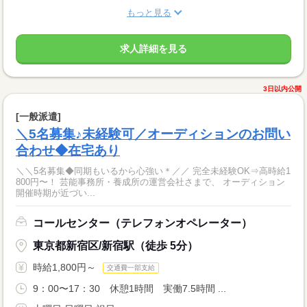
もっと見る
求人詳細を見る
3日以内公開
[一般派遣]
＼5名募集♪未経験可／オーディションのお問い
合わせ◆在宅あり
＼＼5名募集◆同期もいるから心強い＊／／ 完全未経験OK⇒高時給1
800円〜！ 芸能事務所・養成所の運営会社さまで、 オーディション
開催時期が近づい...
コールセンター（テレフォンオペレーター）
東京都新宿区/新宿駅（徒歩 5分）
時給1,800円～
交通費一部支給
9：00〜17：30 休憩1時間 実働7.5時間 ...