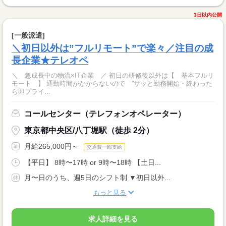
3日以内公開
[一般派遣]
＼初日以外は”フルリモート”で楽々／注目の成
長企業★テレオペ
＼ 急成長中の物流×IT企業 ／ 初日の研修後以外は【 基本フルリ
モート 】 通勤時間がかからないので ”サッと勤務開始・終わった
ら即プライ...
コールセンター（テレフォンオペレーター）
東京都中央区/八丁堀駅（徒歩 2分）
月給265,000円～
交通費一部支給
【平日】 8時〜17時 or 9時〜18時 【土日...
月〜日のうち、週5日のシフト制 ▼初日以外...
もっと見る
求人詳細を見る