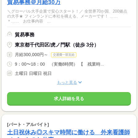
貿易事務＠月給30万
＼グローバル大手企業で安心スタート！／ 全世界70か国、200拠点
の大手★ フィンランドに本社を構える、メーカーです！ ……
＊…… お仕事内容 ...
貿易事務
東京都千代田区/虎ノ門駅（徒歩 3分）
月給300,000円～
交通費一部支給
9：00〜18：00 （実働8時間） 【 残業時...
土曜日 日曜日 祝日
もっと見る
求人詳細を見る
[パート・アルバイト]
土日祝休み◎スキマ時間に働ける 外来看護師