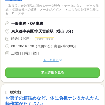
・取り扱い金融商品に関わるデータ照合 ・データの入力 ・データ作
成 ・委託会社への連絡（メールがメイン） ▼こちらのお仕事以外に
も...▼ ・大手...
一般事務・OA事務
東京都中央区/水天宮前駅（徒歩 3分）
時給1,740円～
交通費一部支給
08：30-16：30（休憩60分）実働7時間00分 ...
土曜日 日曜日 祝日
もっと見る
求人詳細を見る
[一般派遣]
お菓子の箱詰めなど、体に負担ナシ＆かんたん
軽作業がたくさん♪