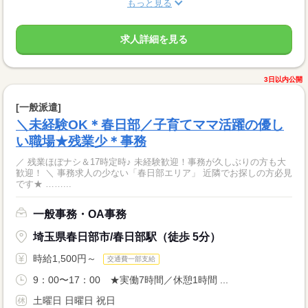
もっと見る
求人詳細を見る
3日以内公開
[一般派遣]
＼未経験OK＊春日部／子育てママ活躍の優し
い職場★残業少＊事務
／ 残業ほぼナシ＆17時定時♪ 未経験歓迎！事務が久しぶりの方も大
歓迎！ ＼ 事務求人の少ない「春日部エリア」 近隣でお探しの方必見
です★ ……...
一般事務・OA事務
埼玉県春日部市/春日部駅（徒歩 5分）
時給1,500円～
交通費一部支給
9：00〜17：00 ★実働7時間／休憩1時間 ...
土曜日 日曜日 祝日