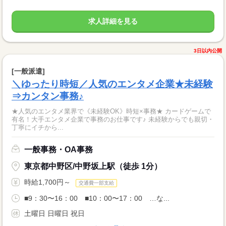
求人詳細を見る
3日以内公開
[一般派遣]
＼ゆったり時短／人気のエンタメ企業★未経験
⇒カンタン事務♪
★人気のエンタメ業界で《未経験OK》時短×事務★ カードゲームで
有名！大手エンタメ企業で事務のお仕事です♪ 未経験からでも親切・
丁寧にイチから...
一般事務・OA事務
東京都中野区/中野坂上駅（徒歩 1分）
時給1,700円～
交通費一部支給
■9：30〜16：00 ■10：00〜17：00 …な...
土曜日 日曜日 祝日