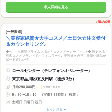
求人詳細を見る
3日以内公開
[一般派遣]
＼美容家絶賛★大手コスメ／土日休☆注文受付
＆カウンセリング♪
◆+。・≪東証プライム上場≫＊コスメメーカー゜＊。+◆ 歴史ある
有名コスメブランドでオフィスワーク♪ 美容好き必見！最新化粧品が
試せる嬉しい特...
コールセンター（テレフォンオペレーター）
東京都品川区/五反田駅（徒歩 3分）
月給290,000円～
交通費一部支給
9：30〜18：10 （実働7.55時間） 残業：...
土曜日 日曜日 祝日
もっと見る