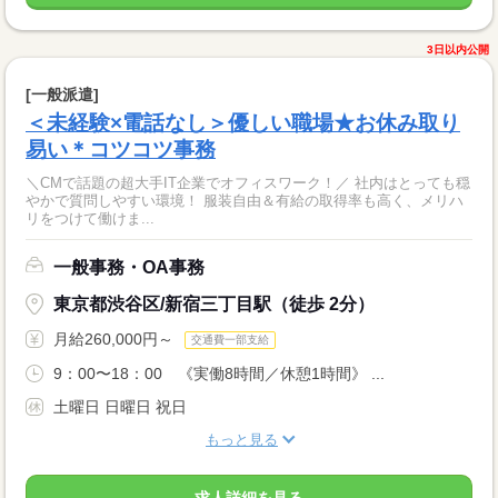
3日以内公開
[一般派遣]
＜未経験×電話なし＞優しい職場★お休み取り
易い＊コツコツ事務
＼CMで話題の超大手IT企業でオフィスワーク！／ 社内はとっても穏
やかで質問しやすい環境！ 服装自由＆有給の取得率も高く、メリハ
リをつけて働けま...
一般事務・OA事務
東京都渋谷区/新宿三丁目駅（徒歩 2分）
月給260,000円～
交通費一部支給
9：00〜18：00 《実働8時間／休憩1時間》 ...
土曜日 日曜日 祝日
もっと見る