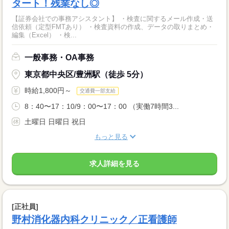
タート！残業なし◎
【証券会社での事務アシスタント】 ・検査に関するメール作成・送
信依頼（定型FMTあり） ・検査資料の作成、データの取りまとめ・
編集（Excel） ・検...
一般事務・OA事務
東京都中央区/豊洲駅（徒歩 5分）
時給1,800円～
交通費一部支給
8：40〜17：10/9：00〜17：00 （実働7時間3...
土曜日 日曜日 祝日
もっと見る
求人詳細を見る
[正社員]
野村消化器内科クリニック／正看護師