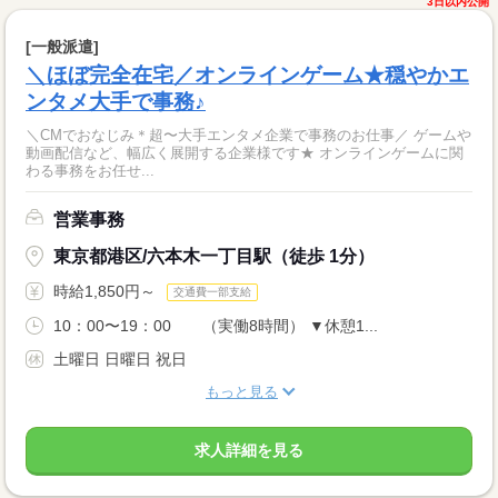
3日以内公開
[一般派遣]
＼ほぼ完全在宅／オンラインゲーム★穏やかエ
ンタメ大手で事務♪
＼CMでおなじみ＊超〜大手エンタメ企業で事務のお仕事／ ゲームや
動画配信など、幅広く展開する企業様です★ オンラインゲームに関
わる事務をお任せ...
営業事務
東京都港区/六本木一丁目駅（徒歩 1分）
時給1,850円～
交通費一部支給
10：00〜19：00 （実働8時間） ▼休憩1...
土曜日 日曜日 祝日
もっと見る
求人詳細を見る