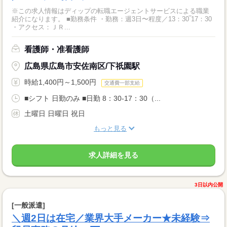
※この求人情報はディップの転職エージェントサービスによる職業
紹介になります。 ■勤務条件 ・勤務：週3日〜程度／13：30‾17：30
・アクセス：ＪＲ...
看護師・准看護師
広島県広島市安佐南区/下祇園駅
時給1,400円～1,500円
交通費一部支給
■シフト 日勤のみ ■日勤 8：30-17：30（...
土曜日 日曜日 祝日
もっと見る
求人詳細を見る
3日以内公開
[一般派遣]
＼週2日は在宅／業界大手メーカー★未経験⇒