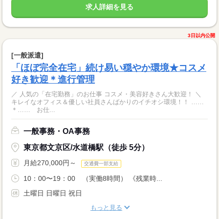
求人詳細を見る
3日以内公開
[一般派遣]
「ほぼ完全在宅」続け易い穏やか環境★コスメ
好き歓迎＊進行管理
／ 人気の「在宅勤務」のお仕事 コスメ・美容好きさん大歓迎！ ＼
キレイなオフィス＆優しい社員さんばかりのイチオシ環境！！ ……
＊…… お仕...
一般事務・OA事務
東京都文京区/水道橋駅（徒歩 5分）
月給270,000円～
交通費一部支給
10：00〜19：00 （実働8時間） 《残業時...
土曜日 日曜日 祝日
もっと見る