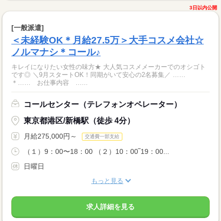
3日以内公開
[一般派遣]
＜未経験OK＊月給27.5万＞大手コスメ会社☆
ノルマナシ＊コール♪
キレイになりたい女性の味方★ 大人気コスメメーカーでのオシゴト
です◎ ＼9月スタートOK！同期がいて安心の2名募集／ ……
＊…… お仕事内容 …...
コールセンター（テレフォンオペレーター）
東京都港区/新橋駅（徒歩 4分）
月給275,000円～
交通費一部支給
（１）9：00〜18：00 （２）10：00‾19：00...
日曜日
もっと見る
求人詳細を見る