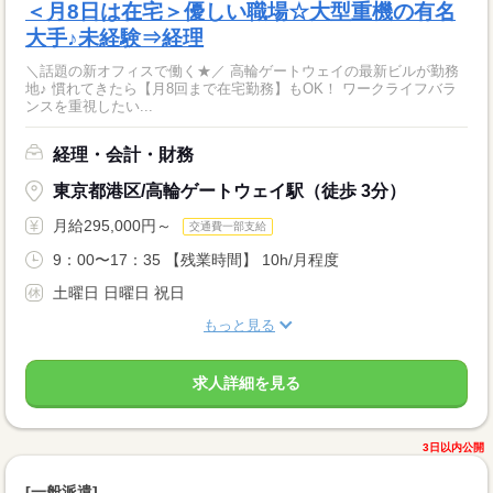
＜月8日は在宅＞優しい職場☆大型重機の有名
大手♪未経験⇒経理
＼話題の新オフィスで働く★／ 高輪ゲートウェイの最新ビルが勤務
地♪ 慣れてきたら【月8回まで在宅勤務】もOK！ ワークライフバラ
ンスを重視したい...
経理・会計・財務
東京都港区/高輪ゲートウェイ駅（徒歩 3分）
月給295,000円～
交通費一部支給
9：00〜17：35 【残業時間】 10h/月程度
土曜日 日曜日 祝日
もっと見る
求人詳細を見る
3日以内公開
[一般派遣]