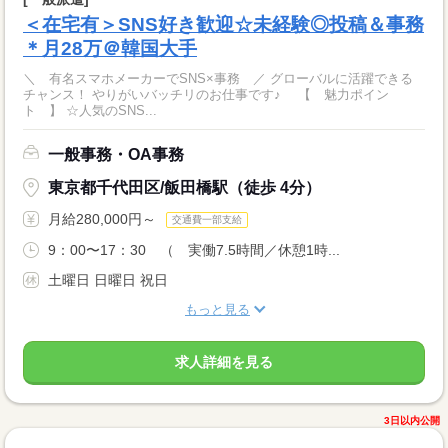
＜在宅有＞SNS好き歓迎☆未経験◎投稿＆事務
＊月28万＠韓国大手
＼ 有名スマホメーカーでSNS×事務 ／ グローバルに活躍できる
チャンス！ やりがいバッチリのお仕事です♪ 【 魅力ポイン
ト 】 ☆人気のSNS...
一般事務・OA事務
東京都千代田区/飯田橋駅（徒歩 4分）
月給280,000円～
交通費一部支給
9：00〜17：30 （ 実働7.5時間／休憩1時...
土曜日 日曜日 祝日
もっと見る
求人詳細を見る
3日以内公開