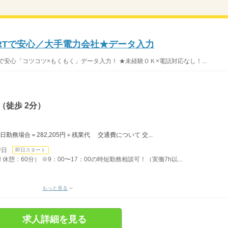
ARTで安心／大手電力会社★データ入力
安心「コツコツ×もくもく」データ入力！ ★未経験ＯＫ×電話対応なし！...
（徒歩 2分）
22日勤務場合＝282,205円＋残業代 交通費について 交...
即日
即日スタート
H 休憩：60分） ※9：00〜17：00の時短勤務相談可！（実働7h以...
もっと見る
求人詳細を見る