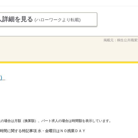
人詳細を見る
(ハローワークより転載)
掲載元：
桐生公共職業
）
ルタイム求人の場合は月額（換算額）、パート求人の場合は時間額を表示しています。
 就業時間に関する特記事項 水・金曜日はＮＯ残業ＤＡＹ