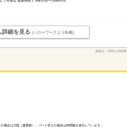
１年単位 就業時間１ 8時30分〜18時00分
人詳細を見る
(ハローワークより転載)
掲載元：
伊那公共職業
ルタイム求人の場合は月額（換算額）、パート求人の場合は時間額を表示しています。