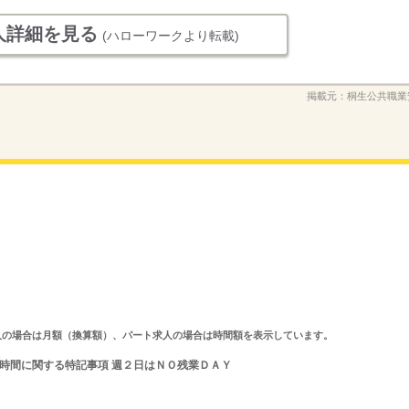
人詳細を見る
(ハローワークより転載)
掲載元：
桐生公共職業
ルタイム求人の場合は月額（換算額）、パート求人の場合は時間額を表示しています。
 就業時間に関する特記事項 週２日はＮＯ残業ＤＡＹ