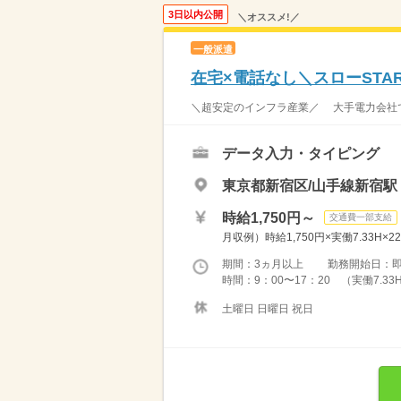
3日以内公開
＼オススメ!／
一般派遣
在宅×電話なし＼スローST
＼超安定のインフラ産業／ 大手電力会社で
データ入力・タイピング
東京都新宿区/山手線新宿駅
時給1,750円～
交通費一部支給
月収例）時給1,750円×実働7.33H×
期間：3ヵ月以上 勤務開始日：
時間：9：00〜17：20 （実働7.33
土曜日 日曜日 祝日