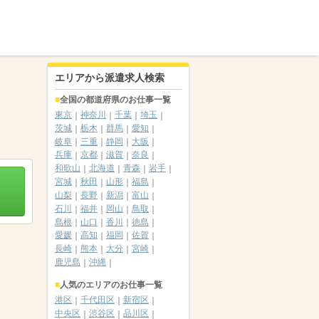
エリアから派遣求人検索
全国の都道府県のお仕事一覧
東京
神奈川
千葉
埼玉
茨城
栃木
群馬
愛知
岐阜
三重
静岡
大阪
兵庫
京都
滋賀
奈良
和歌山
北海道
青森
岩手
宮城
秋田
山形
福島
山梨
長野
新潟
富山
石川
福井
岡山
鳥取
島根
山口
香川
徳島
愛媛
高知
福岡
佐賀
長崎
熊本
大分
宮崎
鹿児島
沖縄
人気のエリアのお仕事一覧
港区
千代田区
新宿区
中央区
渋谷区
品川区