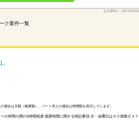
お仕事No.：
WCSAHNG
ーク案件一覧
）
ルタイム求人の場合は月額（換算額）、パート求人の場合は時間額を表示しています。
 又は 〜の時間の間の8時間程度 就業時間に関する特記事項 水・金曜日はＮＯ残業ＤＡＹ