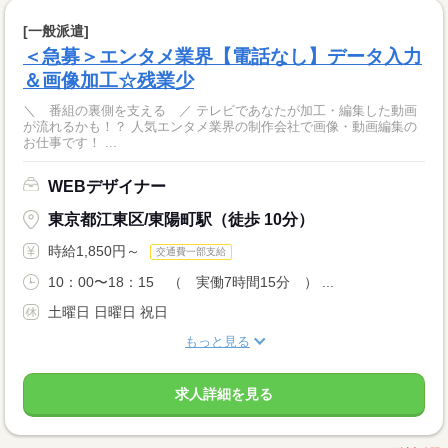
[一般派遣]
＜急募＞エンタメ業界【電話なし】データ入力
＆画像加工☆残業少
＼ 番組の裏側を支える ／ テレビであなたが加工・編集した動画
が流れるかも！？ 人気エンタメ業界の制作会社で画像・動画編集の
お仕事です！ ...
WEBデザイナー
東京都江東区/東陽町駅（徒歩 10分）
時給1,850円～
交通費一部支給
10：00〜18：15 （ 実働7時間15分 ） ...
土曜日 日曜日 祝日
もっと見る
求人詳細を見る