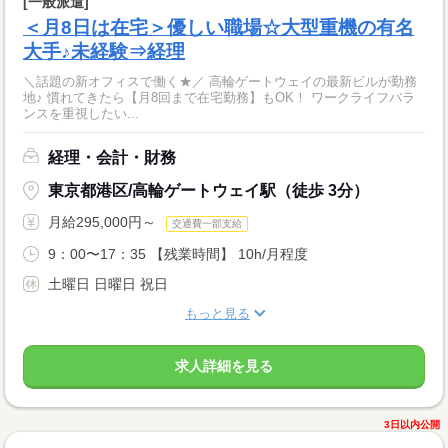
[一般派遣]
＜月8日は在宅＞優しい職場☆大型重機の有名
大手♪未経験⇒経理
＼話題の新オフィスで働く★／ 高輪ゲートウェイの最新ビルが勤務
地♪ 慣れてきたら【月8回まで在宅勤務】もOK！ ワークライフバラ
ンスを重視したい...
経理・会計・財務
東京都港区/高輪ゲートウェイ駅（徒歩 3分）
月給295,000円～
交通費一部支給
9：00〜17：35 【残業時間】 10h/月程度
土曜日 日曜日 祝日
もっと見る
求人詳細を見る
3日以内公開