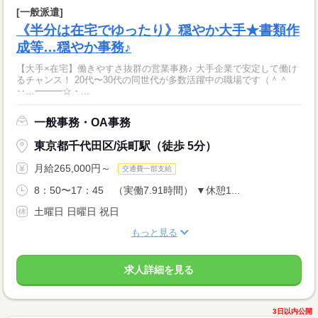
[一般派遣]
《半分は在宅でゆったり》穏やか大手★書類作
成等…穏やか事務♪
【大手×在宅】働きやすさ抜群の営業事務♪ 大手企業で安定して働け
るチャンス！ 20代〜30代の同世代が多数活躍中の職場です（＾＾
‥…━━━☆・...
一般事務・OA事務
東京都千代田区/浜町駅（徒歩 5分）
月給265,000円～
交通費一部支給
8：50〜17：45 （実働7.91時間） ▼休憩1...
土曜日 日曜日 祝日
もっと見る
求人詳細を見る
3日以内公開