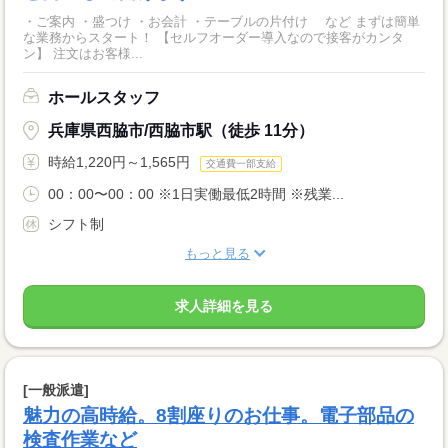
・ご案内 ・盛つけ ・お会計 ・テーブルの片付け など まずは簡単
な業務からスタート！ 【セルフオーダー導入なので接客がカンタ
ン】 注文はお客様...
ホールスタッフ
兵庫県西脇市/西脇市駅（徒歩 11分）
時給1,220円～1,565円
交通費一部支給
00：00〜00：00 ※1日実働最低2時間 ※残業...
シフト制
もっと見る
求人詳細を見る
[一般派遣]
魅力の高時給。8割座りのお仕事。電子部品の
検査作業など