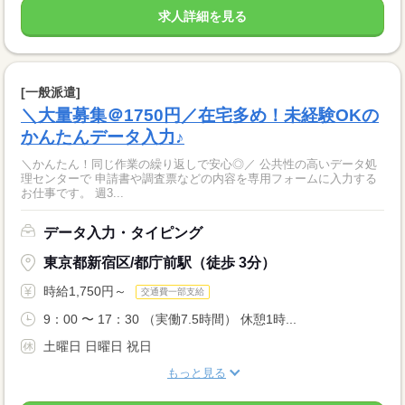
求人詳細を見る
[一般派遣]
＼大量募集＠1750円／在宅多め！未経験OKの
かんたんデータ入力♪
＼かんたん！同じ作業の繰り返しで安心◎／ 公共性の高いデータ処
理センターで 申請書や調査票などの内容を専用フォームに入力する
お仕事です。 週3...
データ入力・タイピング
東京都新宿区/都庁前駅（徒歩 3分）
時給1,750円～
交通費一部支給
9：00 〜 17：30 （実働7.5時間） 休憩1時...
土曜日 日曜日 祝日
もっと見る