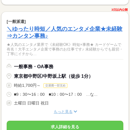
3日以内公開
[一般派遣]
＼ゆったり時短／人気のエンタメ企業★未経験
⇒カンタン事務♪
★人気のエンタメ業界で《未経験OK》時短×事務★ カードゲームで
有名！大手エンタメ企業で事務のお仕事です♪ 未経験からでも親切・
丁寧にイチから...
一般事務・OA事務
東京都中野区/中野坂上駅（徒歩 1分）
時給1,700円～
交通費一部支給
■9：30〜16：00 ■10：00〜17：00 …な...
土曜日 日曜日 祝日
もっと見る
求人詳細を見る