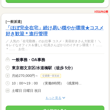
3日以内公開
[一般派遣]
「ほぼ完全在宅」続け易い穏やか環境★コスメ
好き歓迎＊進行管理
／ 人気の「在宅勤務」のお仕事 コスメ・美容好きさん大歓迎！ ＼
キレイなオフィス＆優しい社員さんばかりのイチオシ環境！！ ……
＊…… お仕...
一般事務・OA事務
東京都文京区/水道橋駅（徒歩 5分）
月給270,000円～
交通費一部支給
10：00〜19：00 （実働8時間） 《残業時...
土曜日 日曜日 祝日
もっと見る