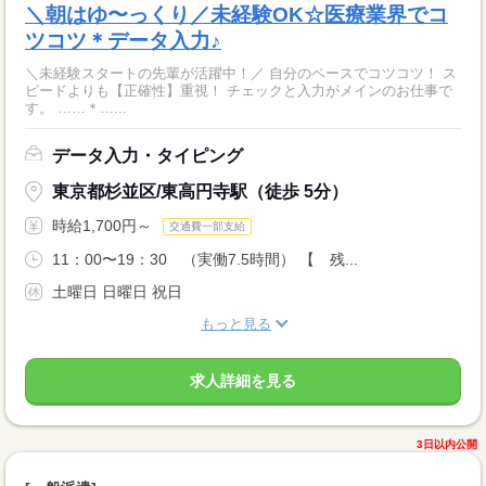
＼朝はゆ〜っくり／未経験OK☆医療業界でコ
ツコツ＊データ入力♪
＼未経験スタートの先輩が活躍中！／ 自分のペースでコツコツ！ ス
ピードよりも【正確性】重視！ チェックと入力がメインのお仕事で
す。 ……＊…...
データ入力・タイピング
東京都杉並区/東高円寺駅（徒歩 5分）
時給1,700円～
交通費一部支給
11：00〜19：30 （実働7.5時間） 【 残...
土曜日 日曜日 祝日
もっと見る
求人詳細を見る
3日以内公開