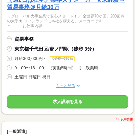
貿易事務＠月給30万
＼グローバル大手企業で安心スタート！／ 全世界70か国、200拠点
の大手★ フィンランドに本社を構える、メーカーです！ ……
＊…… お仕事内容 ...
貿易事務
東京都千代田区/虎ノ門駅（徒歩 3分）
月給300,000円～
交通費一部支給
9：00〜18：00 （実働8時間） 【 残業時...
土曜日 日曜日 祝日
もっと見る
求人詳細を見る
3日以内公開
[一般派遣]