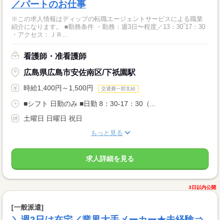
／パートのお仕事
※この求人情報はディップの転職エージェントサービスによる職業
紹介になります。 ■勤務条件 ・勤務：週3日〜程度／13：30‾17：30
・アクセス：ＪＲ...
看護師・准看護師
広島県広島市安佐南区/下祇園駅
時給1,400円～1,500円
交通費一部支給
■シフト 日勤のみ ■日勤 8：30-17：30（...
土曜日 日曜日 祝日
もっと見る
求人詳細を見る
3日以内公開
[一般派遣]
＼週2日は在宅／業界大手メーカー★未経験⇒