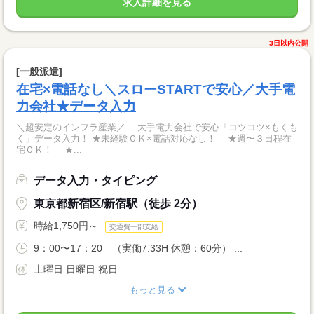
求人詳細を見る
3日以内公開
[一般派遣]
在宅×電話なし＼スローSTARTで安心／大手電
力会社★データ入力
＼超安定のインフラ産業／ 大手電力会社で安心「コツコツ×もくも
く」データ入力！ ★未経験ＯＫ×電話対応なし！ ★週〜３日程在
宅ＯＫ！ ★...
データ入力・タイピング
東京都新宿区/新宿駅（徒歩 2分）
時給1,750円～
交通費一部支給
9：00〜17：20 （実働7.33H 休憩：60分） ...
土曜日 日曜日 祝日
もっと見る