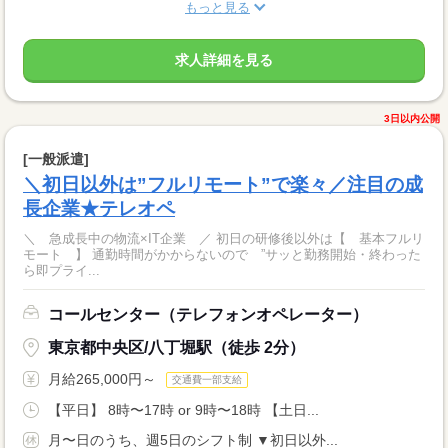
もっと見る
求人詳細を見る
3日以内公開
[一般派遣]
＼初日以外は”フルリモート”で楽々／注目の成
長企業★テレオペ
＼ 急成長中の物流×IT企業 ／ 初日の研修後以外は【 基本フルリ
モート 】 通勤時間がかからないので ”サッと勤務開始・終わった
ら即プライ...
コールセンター（テレフォンオペレーター）
東京都中央区/八丁堀駅（徒歩 2分）
月給265,000円～
交通費一部支給
【平日】 8時〜17時 or 9時〜18時 【土日...
月〜日のうち、週5日のシフト制 ▼初日以外...