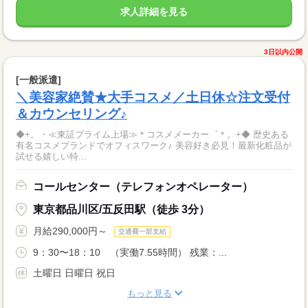
求人詳細を見る
3日以内公開
[一般派遣]
＼美容家絶賛★大手コスメ／土日休☆注文受付
＆カウンセリング♪
◆+。・≪東証プライム上場≫＊コスメメーカー゜＊。+◆ 歴史ある
有名コスメブランドでオフィスワーク♪ 美容好き必見！最新化粧品が
試せる嬉しい特...
コールセンター（テレフォンオペレーター）
東京都品川区/五反田駅（徒歩 3分）
月給290,000円～
交通費一部支給
9：30〜18：10 （実働7.55時間） 残業：...
土曜日 日曜日 祝日
もっと見る