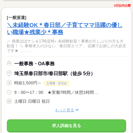
3日以内公開
[一般派遣]
＼未経験OK＊春日部／子育てママ活躍の優し
い職場★残業少＊事務
／ 残業ほぼナシ＆17時定時♪ 未経験歓迎！事務が久しぶりの方も大
歓迎！ ＼ 事務求人の少ない「春日部エリア」 近隣でお探しの方必見
です★ ……...
一般事務・OA事務
埼玉県春日部市/春日部駅（徒歩 5分）
時給1,500円～
交通費一部支給
9：00〜17：00 ★実働7時間／休憩1時間 ...
土曜日 日曜日 祝日
もっと見る
求人詳細を見る