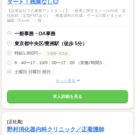
タート！残業なし◎
【証券会社での事務アシスタント】 ・検査に関するメール作成・送
信依頼（定型FMTあり） ・検査資料の作成、データの取りまとめ・
編集（Excel） ・検...
一般事務・OA事務
東京都中央区/豊洲駅（徒歩 5分）
時給1,800円～
交通費一部支給
8：40〜17：10/9：00〜17：00 （実働7時間3...
土曜日 日曜日 祝日
もっと見る
求人詳細を見る
[正社員]
野村消化器内科クリニック／正看護師