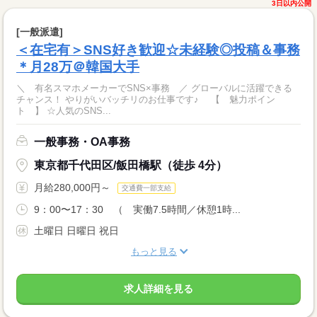
3日以内公開
[一般派遣]
＜在宅有＞SNS好き歓迎☆未経験◎投稿＆事務
＊月28万＠韓国大手
＼ 有名スマホメーカーでSNS×事務 ／ グローバルに活躍できる
チャンス！ やりがいバッチリのお仕事です♪ 【 魅力ポイン
ト 】 ☆人気のSNS...
一般事務・OA事務
東京都千代田区/飯田橋駅（徒歩 4分）
月給280,000円～
交通費一部支給
9：00〜17：30 （ 実働7.5時間／休憩1時...
土曜日 日曜日 祝日
もっと見る
求人詳細を見る