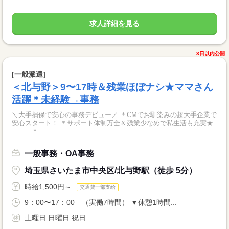
求人詳細を見る
3日以内公開
[一般派遣]
＜北与野＞9〜17時＆残業ほぼナシ★ママさん
活躍＊未経験→事務
＼大手損保で安心の事務デビュー／ ＊CMでお馴染みの超大手企業で
安心スタート！ ＊サポート体制万全＆残業少なめで私生活も充実★
……＊…… ...
一般事務・OA事務
埼玉県さいたま市中央区/北与野駅（徒歩 5分）
時給1,500円～
交通費一部支給
9：00〜17：00 （実働7時間） ▼休憩1時間...
土曜日 日曜日 祝日