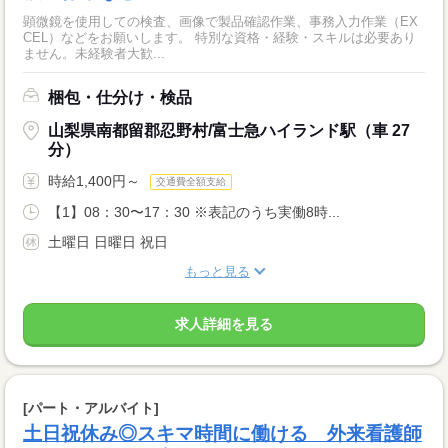
顕微鏡を使用しての検査、画像で製品確認作業、事務入力作業（EX
CEL）などをお願いします。 特別な資格・経験・スキルは必要あり
ません。未経験者大歓...
梱包・仕分け・検品
山梨県南都留郡忍野村/富士急ハイランド駅（車 27
分）
時給1,400円～
交通費全額支給
【1】08：30〜17：30 ※表記のうち実働8時...
土曜日 日曜日 祝日
もっと見る
求人詳細を見る
[パート・アルバイト]
土日祝休み◎スキマ時間に働ける 外来看護師