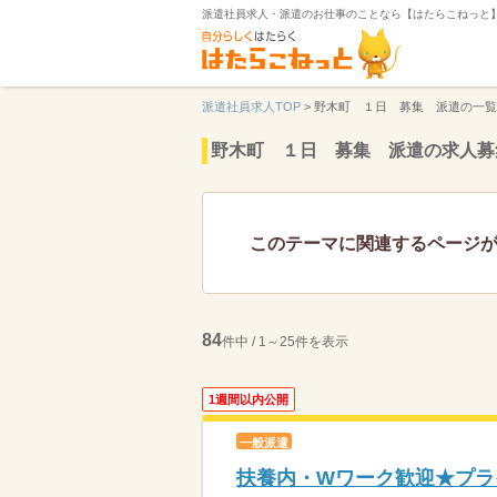
派遣社員求人・派遣のお仕事のことなら【はたらこねっと
派遣社員求人TOP
>
野木町 １日 募集 派遣の一覧
野木町 １日 募集 派遣の求人募
このテーマに関連するページ
84
件中 / 1～25件を表示
1週間以内公開
一般派遣
扶養内・Wワーク歓迎★プラ