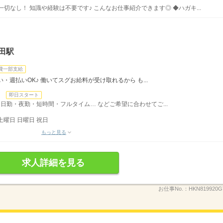
切なし！ 知識や経験は不要です♪ こんなお仕事紹介できます◎ ◆ハガキ...
田駅
費一部支給
・週払いOK♪ 働いてスグお給料が受け取れるから も...
日
即日スタート
日勤・夜勤・短時間・フルタイム… などご希望に合わせてご...
土曜日 日曜日 祝日
もっと見る
求人詳細を見る
お仕事No.：
HKN819920G