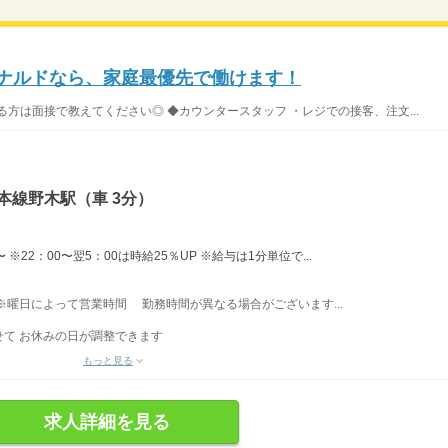
ドナルドなら、家庭最優先で働けます！
方は面接で教えてください◎ ◆カウンタースタッフ ・レジでの接客、注文...
本線野木駅（車 3分）
※22：00〜翌5：00は時給25％UP ※給与は1分単位で...
※曜日によって営業時間 勤務時間が異なる場合がございます...
て お休みの日が調整できます
もっと見る
求人詳細を見る