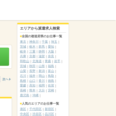
エリアから派遣求人検索
全国の都道府県のお仕事一覧
東京
神奈川
千葉
埼玉
茨城
栃木
群馬
愛知
岐阜
三重
静岡
大阪
兵庫
京都
滋賀
奈良
和歌山
北海道
青森
岩手
宮城
秋田
山形
福島
山梨
長野
新潟
富山
石川
福井
岡山
鳥取
次へ
島根
山口
香川
徳島
愛媛
高知
福岡
佐賀
長崎
熊本
大分
宮崎
鹿児島
沖縄
人気のエリアのお仕事一覧
港区
千代田区
新宿区
中央区
渋谷区
品川区