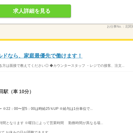
求人詳細を見る
お仕事No.：
北関
ナルドなら、家庭最優先で働けます！
方は面接で教えてください◎ ◆カウンタースタッフ ・レジでの接客、注文...
駅（車 10分）
※22：00〜翌5：00は時給25％UP ※給与は1分単位で...
業時間となります ※曜日によって営業時間 勤務時間が異なる場...
て お休みの日が調整できます