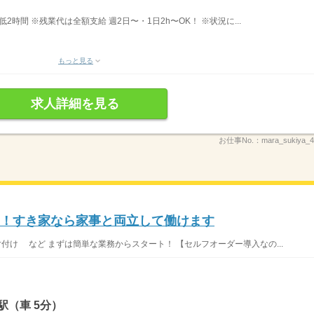
最低2時間 ※残業代は全額支給 週2日〜・1日2h〜OK！ ※状況に...
もっと見る
求人詳細を見る
お仕事No.：
mara_sukiya
K！すき家なら家事と両立して働けます
片付け など まずは簡単な業務からスタート！ 【セルフオーダー導入なの...
駅（車 5分）