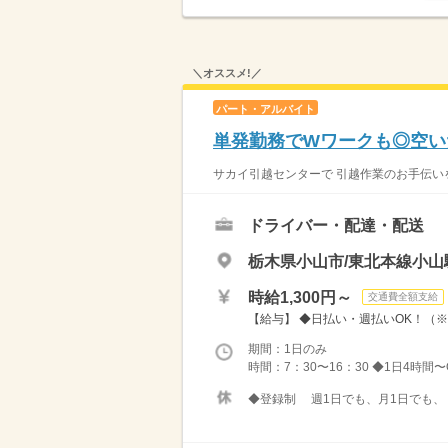
＼オススメ!／
パート・アルバイト
単発勤務でWワークも◎空いた
サカイ引越センターで 引越作業のお手伝いを
ドライバー・配達・配送
栃木県小山市/東北本線小山駅
時給1,300円～
交通費全額支給
【給与】 ◆日払い・週払いOK！（
期間：1日のみ
時間：7：30〜16：30 ◆1日4時
◆登録制 週1日でも、月1日でも