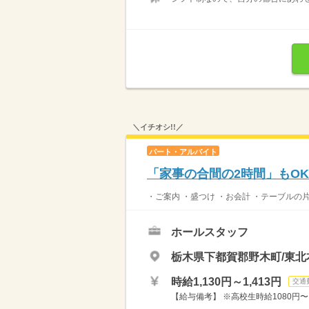
＼イチオシ!!／
パート・アルバイト
「家事の合間の2時間」もO
・ご案内 ・盛つけ ・お会計 ・テーブルの
ホールスタッフ
栃木県下都賀郡野木町/東北
時給1,130円～1,413円
交通
【給与備考】 ※高校生時給1080円〜 ※