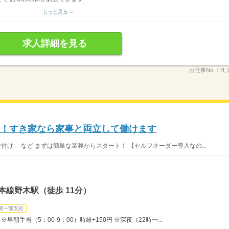
もっと見る
求人詳細を見る
お仕事No.：
H_
K！すき家なら家事と両立して働けます
片付け など まずは簡単な業務からスタート！ 【セルフオーダー導入なの...
本線野木駅（徒歩 11分）
費一部支給
早朝手当（5：00-9：00）時給+150円 ※深夜（22時〜...