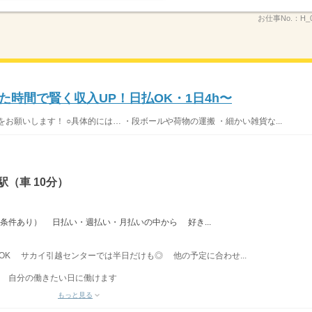
お仕事No.：
H_
時間で賢く収入UP！日払OK・1日4h〜
お願いします！ ○具体的には… ・段ボールや荷物の運搬 ・細かい雑貨な...
（車 10分）
※条件あり） 日払い・週払い・月払いの中から 好き...
間〜OK サカイ引越センターでは半日だけも◎ 他の予定に合わせ...
、 自分の働きたい日に働けます
もっと見る