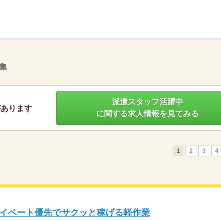
】
集
派遣スタッフ活躍中
があります
に関する求人情報を見てみる
1
2
3
4
イベート優先でサクッと稼げる軽作業