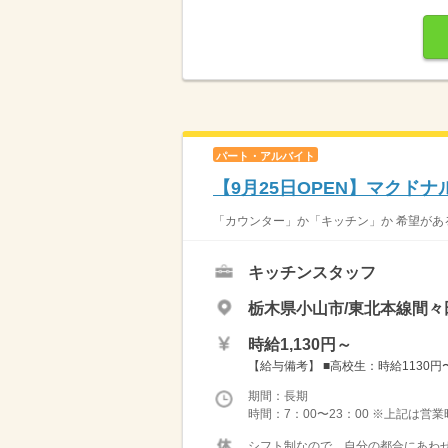
パート・アルバイト
【9月25日OPEN】マクド
「カウンター」か「キッチン」か 希望がある
キッチンスタッフ
栃木県小山市/東北本線間々田
時給1,130円～
【給与備考】 ■高校生：時給1130円〜 
期間：長期
時間：7：00〜23：00 ※上記は営
シフト制なので、自分の都合にあわせ