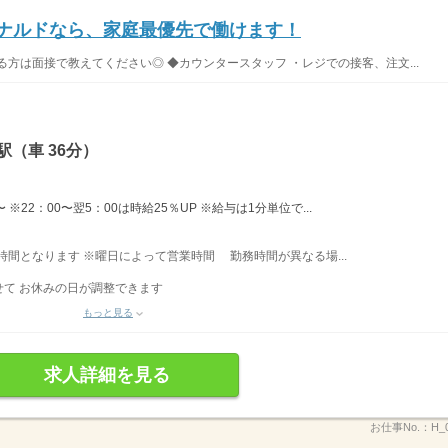
ドナルドなら、家庭最優先で働けます！
方は面接で教えてください◎ ◆カウンタースタッフ ・レジでの接客、注文...
（車 36分）
※22：00〜翌5：00は時給25％UP ※給与は1分単位で...
業時間となります ※曜日によって営業時間 勤務時間が異なる場...
て お休みの日が調整できます
もっと見る
求人詳細を見る
お仕事No.：
H_