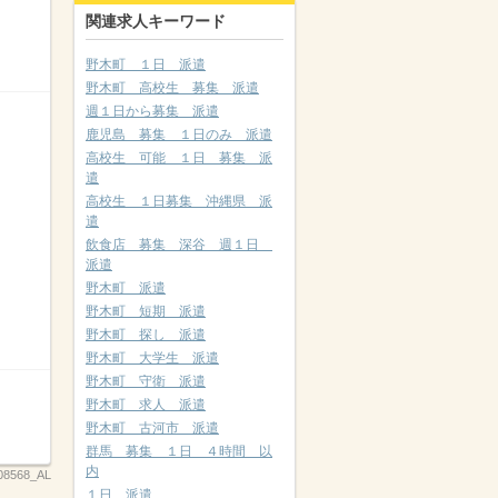
関連求人キーワード
野木町 １日 派遣
野木町 高校生 募集 派遣
週１日から募集 派遣
鹿児島 募集 １日のみ 派遣
高校生 可能 １日 募集 派
遣
高校生 １日募集 沖縄県 派
遣
飲食店 募集 深谷 週１日
派遣
野木町 派遣
野木町 短期 派遣
野木町 探し 派遣
野木町 大学生 派遣
野木町 守衛 派遣
野木町 求人 派遣
野木町 古河市 派遣
群馬 募集 １日 ４時間 以
内
08568_AL
１日 派遣