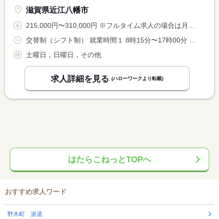
滋賀県近江八幡市
215,000円〜310,000円 ※フルタイム求人の場合は月額（換算額）、パート求人の場合は時間額を表示しています。
交替制（シフト制） 就業時間１ 8時15分〜17時00分 又は 20時15分〜5時00分 就業時間に関する特記事項 シフト制（１週間交代制） <BR> （所定労働時間８時間 休憩４５分と１０分休憩２回） <BR> 基本的には日勤と夜勤が隔週で交代しますが、 <BR> 希望があればシフトの調整も可能ですのでご相談ください。
土曜日，日曜日，その他
求人詳細を見る
(ハローワークより転載)
はたらこねっとTOPへ
おすすめ求人ワード
野木町 派遣