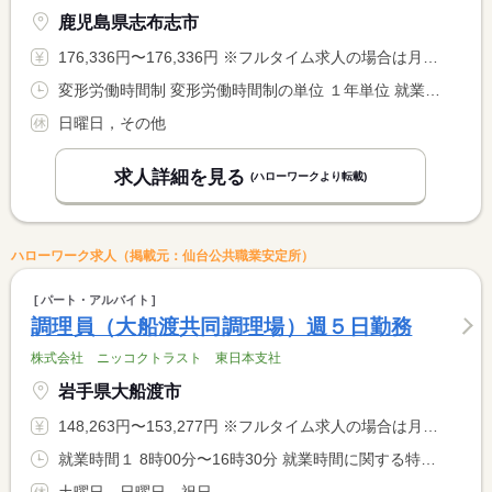
鹿児島県志布志市
176,336円〜176,336円 ※フルタイム求人の場合は月額（換算額）、パート求人の場合は時間額を表示しています。
変形労働時間制 変形労働時間制の単位 １年単位 就業時間１ 8時00分〜17時00分 就業時間２ 7時30分〜16時30分 就業時間に関する特記事項 部署別工場カレンダーによる
日曜日，その他
求人詳細を見る
(ハローワークより転載)
ハローワーク求人（掲載元：仙台公共職業安定所）
パート・アルバイト
調理員（大船渡共同調理場）週５日勤務
株式会社 ニッコクトラスト 東日本支社
岩手県大船渡市
148,263円〜153,277円 ※フルタイム求人の場合は月額（換算額）、パート求人の場合は時間額を表示しています。
就業時間１ 8時00分〜16時30分 就業時間に関する特記事項 長期休暇（夏、冬、春）は学校の事情により出勤時間が変動する可 <BR> 能性があります。