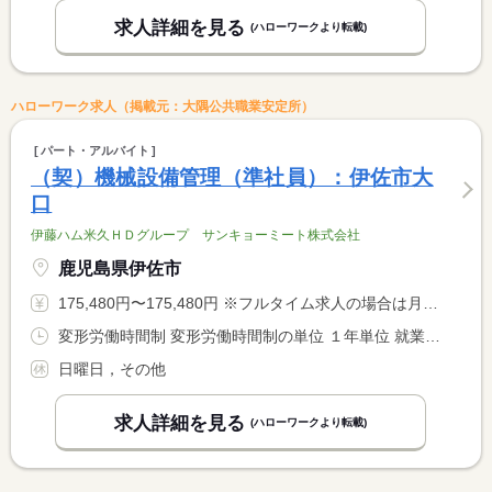
求人詳細を見る
(ハローワークより転載)
ハローワーク求人（掲載元：大隅公共職業安定所）
パート・アルバイト
（契）機械設備管理（準社員）：伊佐市大
口
伊藤ハム米久ＨＤグループ サンキョーミート株式会社
鹿児島県伊佐市
175,480円〜175,480円 ※フルタイム求人の場合は月額（換算額）、パート求人の場合は時間額を表示しています。
変形労働時間制 変形労働時間制の単位 １年単位 就業時間１ 8時00分〜17時00分 就業時間に関する特記事項 部署別工場カレンダーによる
日曜日，その他
求人詳細を見る
(ハローワークより転載)