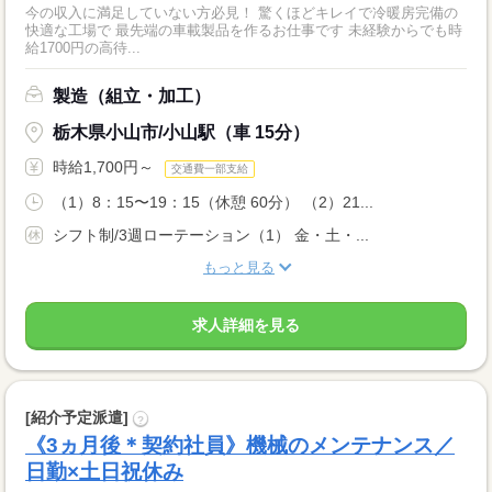
今の収入に満足していない方必見！ 驚くほどキレイで冷暖房完備の
快適な工場で 最先端の車載製品を作るお仕事です 未経験からでも時
給1700円の高待...
製造（組立・加工）
栃木県小山市/小山駅（車 15分）
時給1,700円～
交通費一部支給
（1）8：15〜19：15（休憩 60分） （2）21...
シフト制/3週ローテーション（1） 金・土・...
もっと見る
求人詳細を見る
[紹介予定派遣]
?
《3ヵ月後＊契約社員》機械のメンテナンス／
日勤×土日祝休み