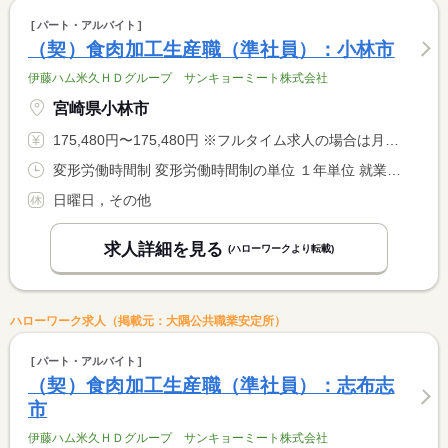
パート・アルバイト
（契）食肉加工生産職（準社員）：小林市
伊藤ハム米久ＨＤグループ サンキョーミート株式会社
宮崎県小林市
175,480円〜175,480円 ※フルタイム求人の場合は月額（換算額）、パート求人の場合は時間額を表示しています。
変形労働時間制 変形労働時間制の単位 １年単位 就業時間１ 8時00分〜17時00分 就業時間に関する特記事項 部署別工場カレンダーによる
日曜日，その他
求人詳細を見る
(ハローワークより転載)
ハローワーク求人（掲載元：大隅公共職業安定所）
パート・アルバイト
（契）食肉加工生産職（準社員）：志布志
市
伊藤ハム米久ＨＤグループ サンキョーミート株式会社