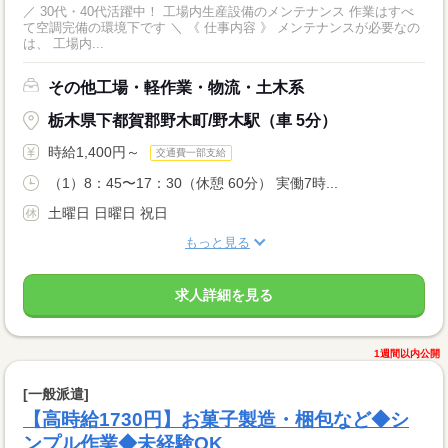
／ 30代・40代活躍中！ 工場内生産設備のメンテナンス 作業はすべ
て空調完備の環境下です ＼ 《 仕事内容 》 メンテナンスが必要なの
は、 工場内...
その他工場・軽作業・物流・土木系
栃木県下都賀郡野木町/野木駅（車 5分）
時給1,400円～
交通費一部支給
（1）8：45〜17：30（休憩 60分） 実働7時...
土曜日 日曜日 祝日
もっと見る
求人詳細を見る
1週間以内公開
[一般派遣]
【高時給1730円】お菓子製造・梱包など◆シ
ンプル作業◆未経験OK