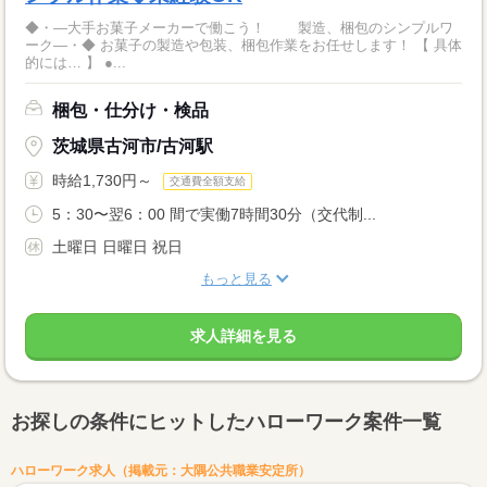
◆・―大手お菓子メーカーで働こう！ 製造、梱包のシンプルワ
ーク―・◆ お菓子の製造や包装、梱包作業をお任せします！ 【 具体
的には… 】 ●...
梱包・仕分け・検品
茨城県古河市/古河駅
時給1,730円～
交通費全額支給
5：30〜翌6：00 間で実働7時間30分（交代制...
土曜日 日曜日 祝日
もっと見る
求人詳細を見る
お探しの条件にヒットしたハローワーク案件一覧
ハローワーク求人（掲載元：大隅公共職業安定所）