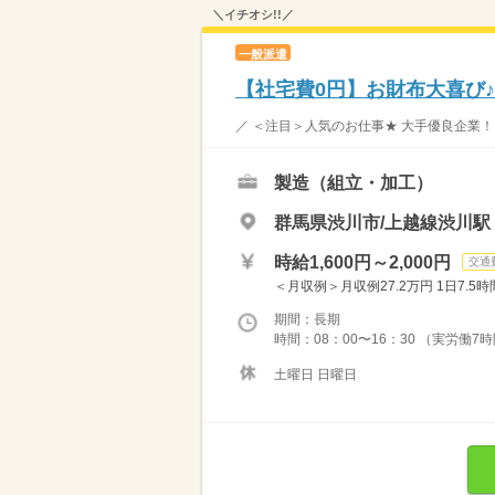
＼イチオシ!!／
一般派遣
【社宅費0円】お財布大喜び
／ ＜注目＞人気のお仕事★ 大手優良企業！！
製造（組立・加工）
群馬県渋川市/上越線渋川駅
時給1,600円～2,000円
交通
＜月収例＞月収例27.2万円 1日7.5時
期間：長期
時間：08：00〜16：30 （実労働7
土曜日 日曜日