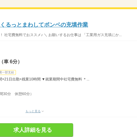
♪くるっとまわしてボンベの充填作業
 社宅費無料でおススメ♪ ＼ お願いするお仕事は 「工業用ガス充填にか...
（車 6分）
費一部支給
間×21日出勤+残業10時間 ▼就業期間中社宅費無料 ＊...
時間30分 休憩60分）
もっと見る
求人詳細を見る