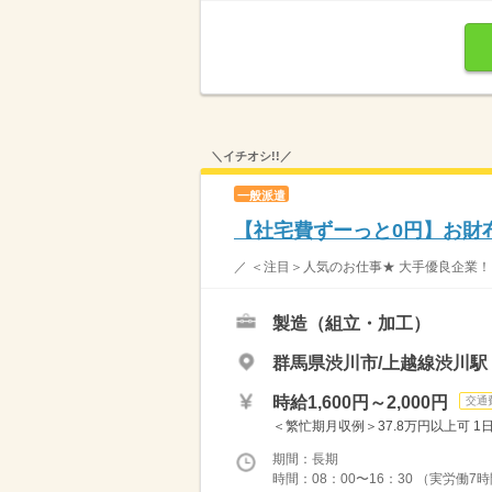
＼イチオシ!!／
一般派遣
【社宅費ずーっと0円】お財
／ ＜注目＞人気のお仕事★ 大手優良企業！！
製造（組立・加工）
群馬県渋川市/上越線渋川駅
時給1,600円～2,000円
交通
＜繁忙期月収例＞37.8万円以上可 1日
期間：長期
時間：08：00〜16：30 （実労働7