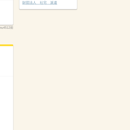
財団法人 社宅 派遣
mu4512前