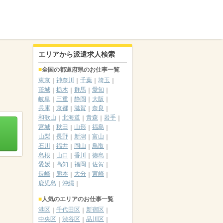
エリアから派遣求人検索
全国の都道府県のお仕事一覧
東京
神奈川
千葉
埼玉
茨城
栃木
群馬
愛知
岐阜
三重
静岡
大阪
兵庫
京都
滋賀
奈良
和歌山
北海道
青森
岩手
宮城
秋田
山形
福島
山梨
長野
新潟
富山
石川
福井
岡山
鳥取
島根
山口
香川
徳島
愛媛
高知
福岡
佐賀
長崎
熊本
大分
宮崎
鹿児島
沖縄
人気のエリアのお仕事一覧
港区
千代田区
新宿区
中央区
渋谷区
品川区