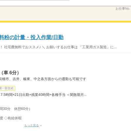
お仕事No.
原料粉の計量・投入作業/日勤
 社宅費無料でおススメ♪ ＼ お願いするお仕事は 「工業用ガス製造」に...
（車 6分）
の前橋市、吉井、榛東、中之条方面からの通勤も可能です
費一部支給
7.5時間×21日出勤+残業40時間+各種手当 ＜閑散期月...
時間30分 休憩60分）
程度 ◇有給休暇
もっと見る