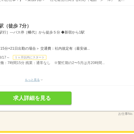
駅（徒歩 7分）
駅行］---バス停［幡代］から徒歩５分 ◆新宿から1駅
7時間15分×21日出勤の場合＞ 交通費：社内規定有（最安値...
/17～
１ヶ月以内にスタート
 実働：7時間15分 残業：通常なし ※繁忙期の2〜5月は月20時間...
もっと見る
求人詳細を見る
お仕事No.