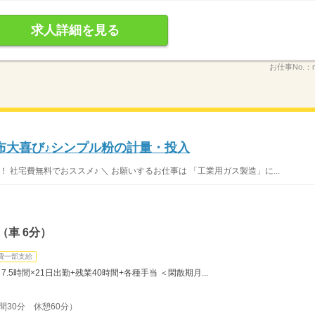
求人詳細を見る
お仕事No.：
布大喜び♪シンプル粉の計量・投入
 社宅費無料でおススメ♪ ＼ お願いするお仕事は 「工業用ガス製造」に...
（車 6分）
費一部支給
7.5時間×21日出勤+残業40時間+各種手当 ＜閑散期月...
時間30分 休憩60分）