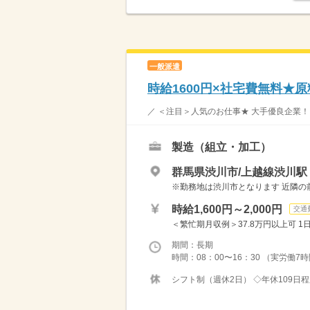
一般派遣
時給1600円×社宅費無料★
／ ＜注目＞人気のお仕事★ 大手優良企業！！
製造（組立・加工）
群馬県渋川市/上越線渋川駅
※勤務地は渋川市となります 近隣
時給1,600円～2,000円
交通
＜繁忙期月収例＞37.8万円以上可 1日
期間：長期
時間：08：00〜16：30 （実労働7
シフト制（週休2日） ◇年休109日