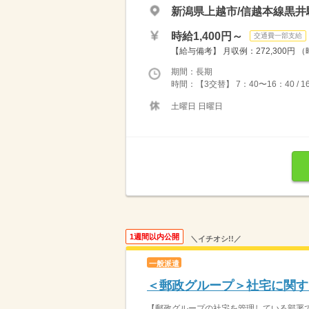
新潟県上越市/信越本線黒井
時給1,400円～
交通費一部支給
【給与備考】 月収例：272,300円 （時
期間：長期
時間：【3交替】 7：40〜16：40 / 16
土曜日 日曜日
1週間以内公開
＼イチオシ!!／
一般派遣
＜郵政グループ＞社宅に関す
【郵政グループの社宅を管理している部署での