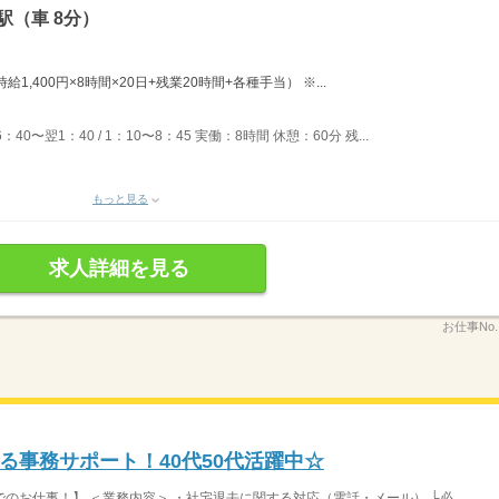
駅（車 8分）
給1,400円×8時間×20日+残業20時間+各種手当） ※...
：40〜翌1：40 / 1：10〜8：45 実働：8時間 休憩：60分 残...
もっと見る
求人詳細を見る
お仕事No
る事務サポート！40代50代活躍中☆
お仕事！】 ＜業務内容＞ ・社宅退去に関する対応（電話・メール） └必...