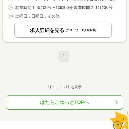
就業時間１ 8時00分〜10時00分 就業時間２ 11時30分〜14時00分 就業時間３ 14時30分〜17時45分 就業時間に関する特記事項 （４）１５：４５〜１７：４５ <BR> ＊（１）から（４）いずれかの勤務、また組み合わせ勤務もＯＫ！ <BR> ＊休憩なし（組み合わせの勤務時間により、間休憩あり）
土曜日，日曜日，その他
求人詳細を見る
(ハローワークより転載)
1
1
件中、1～1件を表示
はたらこねっとTOPへ