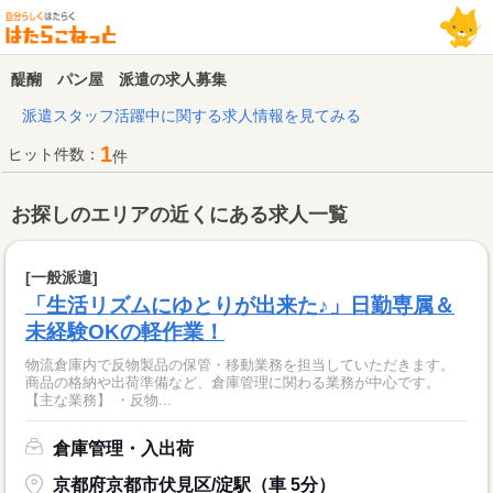
醍醐 パン屋 派遣の求人募集
派遣スタッフ活躍中に関する求人情報を見てみる
1
ヒット件数：
件
お探しのエリアの近くにある求人一覧
[一般派遣]
「生活リズムにゆとりが出来た♪」日勤専属＆
未経験OKの軽作業！
物流倉庫内で反物製品の保管・移動業務を担当していただきます。
商品の格納や出荷準備など、倉庫管理に関わる業務が中心です。
【主な業務】 ・反物...
倉庫管理・入出荷
京都府京都市伏見区/淀駅（車 5分）