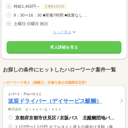
時給1,450円～
交通費全額支給
8：30〜16：30 ■実働7時間 ■残業なし ...
土曜日 日曜日 祝日
もっと見る
求人詳細を見る
お探しの条件にヒットしたハローワーク案件一覧
ハローワーク求人（掲載元：京都七条公共職業安定所）
パート・アルバイト
送迎ドライバー（デイサービス醍醐）
株式会社 ｇｒｅｅｎ−ｇｌａｓｓ
京都府京都市伏見区 / 京阪バス 北醍醐団地バス停 徒歩１分
1,122円〜1,122円 ※フルタイム求人の場合は月額（換算額）、パート求人の場合は時間額を表示しています。