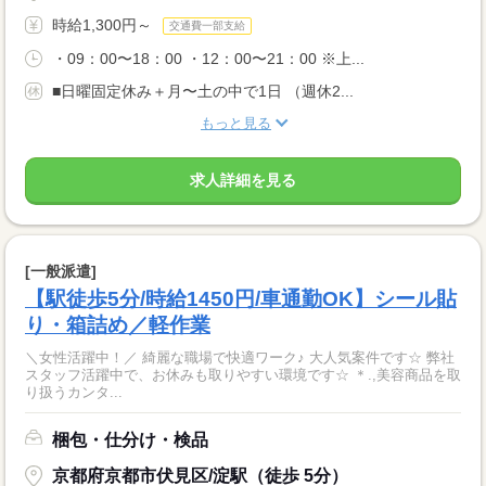
時給1,300円～
交通費一部支給
・09：00〜18：00 ・12：00〜21：00 ※上...
■日曜固定休み＋月〜土の中で1日 （週休2...
もっと見る
求人詳細を見る
[一般派遣]
【駅徒歩5分/時給1450円/車通勤OK】シール貼
り・箱詰め／軽作業
＼女性活躍中！／ 綺麗な職場で快適ワーク♪ 大人気案件です☆ 弊社
スタッフ活躍中で、お休みも取りやすい環境です☆ ＊.,美容商品を取
り扱うカンタ...
梱包・仕分け・検品
京都府京都市伏見区/淀駅（徒歩 5分）