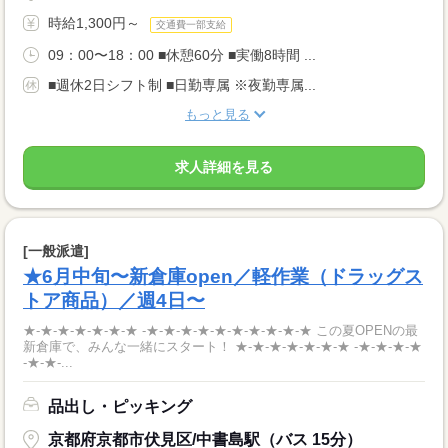
時給1,300円～
交通費一部支給
09：00〜18：00 ■休憩60分 ■実働8時間 ...
■週休2日シフト制 ■日勤専属 ※夜勤専属...
もっと見る
求人詳細を見る
[一般派遣]
★6月中旬〜新倉庫open／軽作業（ドラッグス
トア商品）／週4日〜
★-★-★-★-★-★-★ -★-★-★-★-★-★-★-★-★-★ この夏OPENの最
新倉庫で、みんな一緒にスタート！ ★-★-★-★-★-★-★ -★-★-★-★
-★-★-...
品出し・ピッキング
京都府京都市伏見区/中書島駅（バス 15分）