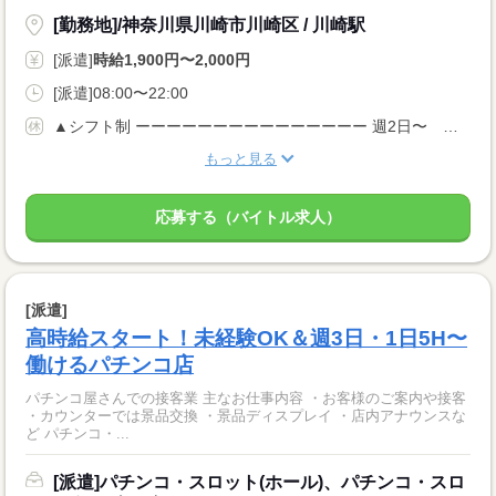
[勤務地]/神奈川県川崎市川崎区 / 川崎駅
[派遣]
時給1,900円〜2,000円
[派遣]08:00〜22:00
▲シフト制 ーーーーーーーーーーーーーーー 週2日〜 シフト自由♪ ⇒土日出勤できる方優遇！ ⇒平日のみもご相談OK 週5でしっかりと稼ぎたい方も大歓迎＾＾ ーーーーーーーーーーーーーーー
もっと見る
応募する（バイトル求人）
[派遣]
高時給スタート！未経験OK＆週3日・1日5H〜
働けるパチンコ店
パチンコ屋さんでの接客業 主なお仕事内容 ・お客様のご案内や接客
・カウンターでは景品交換 ・景品ディスプレイ ・店内アナウンスな
ど パチンコ・...
[派遣]パチンコ・スロット(ホール)、パチンコ・スロ