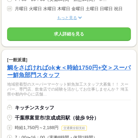
月曜日 火曜日 水曜日 木曜日 金曜日 土曜日 日曜日 祝日
もっと見る
求人詳細を見る
[一般派遣]
鯛をさばければok★＜時給1750円+交＞スーパ
ー鮮魚部門スタッフ
地域密着型のスーパーマーケット鮮魚加工スタッフ大募集！！ スー
パー、専門店、飲食店での経験を活かしてお仕事しませんか？ 埼玉
県や都内中心に店舗...
キッチンスタッフ
千葉県富里市/京成成田駅（徒歩 9分）
時給1,750円～2,188円
交通費全額支給
7：00〜16：00（実働8時間・休憩1時間） ...