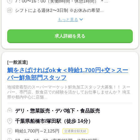
7：00〜16：00（実働8時間・休憩1時間） ＊...
シフトによる週休2〜3日制 ※お休みの希望...
もっと見る
求人詳細を見る
[一般派遣]
鯛をさばければok★＜時給1,700円+交＞スー
パー鮮魚部門スタッフ
地域密着型のスーパーマーケット鮮魚加工スタッフ大募集！！ スー
パー、専門店、飲食店での経験を活かしてお仕事しませんか？ 埼玉
県や都内中心に店舗...
デリ・惣菜販売・デパ地下・食品販売
千葉県船橋市/塚田駅（徒歩 14分）
時給1,700円～2,125円
交通費全額支給