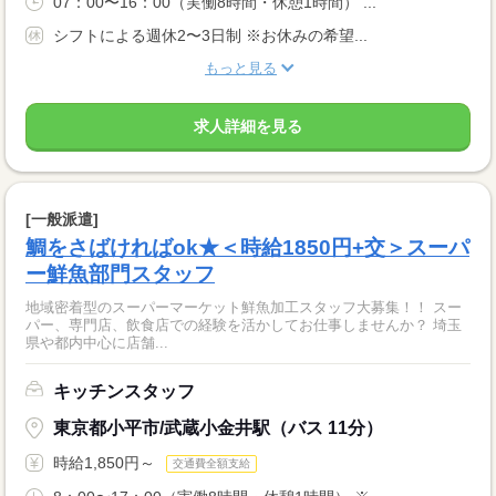
07：00〜16：00（実働8時間・休憩1時間） ...
シフトによる週休2〜3日制 ※お休みの希望...
もっと見る
求人詳細を見る
[一般派遣]
鯛をさばければok★＜時給1850円+交＞スーパ
ー鮮魚部門スタッフ
地域密着型のスーパーマーケット鮮魚加工スタッフ大募集！！ スー
パー、専門店、飲食店での経験を活かしてお仕事しませんか？ 埼玉
県や都内中心に店舗...
キッチンスタッフ
東京都小平市/武蔵小金井駅（バス 11分）
時給1,850円～
交通費全額支給