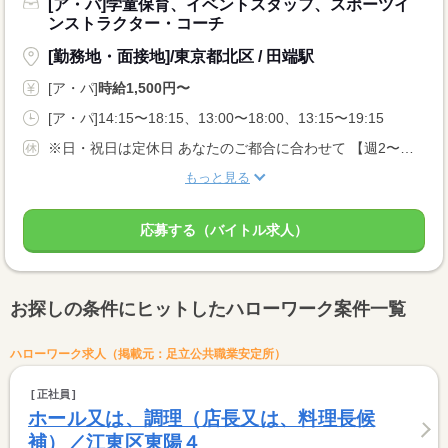
[ア・パ]学童保育、イベントスタッフ、スポーツイ
ンストラクター・コーチ
[勤務地・面接地]/東京都北区 / 田端駅
[ア・パ]
時給1,500円〜
[ア・パ]14:15〜18:15、13:00〜18:00、13:15〜19:15
※日・祝日は定休日 あなたのご都合に合わせて 【週2〜】OKです！ 夏休みやお盆休みに向けて 皆さん自分のペースで勤務しています！
もっと見る
応募する（バイトル求人）
お探しの条件にヒットしたハローワーク案件一覧
ハローワーク求人（掲載元：足立公共職業安定所）
正社員
ホール又は、調理（店長又は、料理長候
補）／江東区東陽４