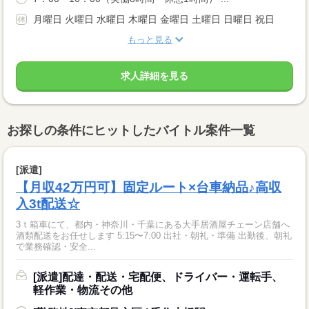
月曜日 火曜日 水曜日 木曜日 金曜日 土曜日 日曜日 祝日
もっと見る
求人詳細を見る
お探しの条件にヒットしたバイトル案件一覧
[派遣]
【月収42万円可】固定ルート×台車納品♪高収
入3t配送☆
3ｔ箱車にて、都内・神奈川・千葉にある大手居酒屋チェーン店舗へ
酒類配送をお任せします 5:15〜7:00 出社・朝礼・準備 出勤後、朝礼
で業務確認・安全...
[派遣]配達・配送・宅配便、ドライバー・運転手、
軽作業・物流その他