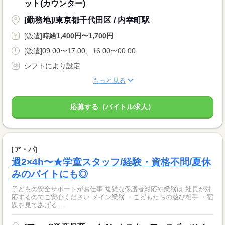
ット(カウンター)
[勤務地]/東京都千代田区 / 内幸町駅
[派遣]
時給1,400円〜1,700円
[派遣]09:00〜17:00、16:00〜00:00
シフトにより設定
もっと見る
応募する（バイトル求人）
[ア・パ]
週2×4h〜★学童スタッフ/経験・資格不問/夏休
みのバイトにも◎
子どもの安全サポートがお仕事 複雑な保護者対応や業務は 社員が対
応するのでご安心ください メイン業務 ・こどもたちの遊び相手 ・宿
題を見てあげる ...