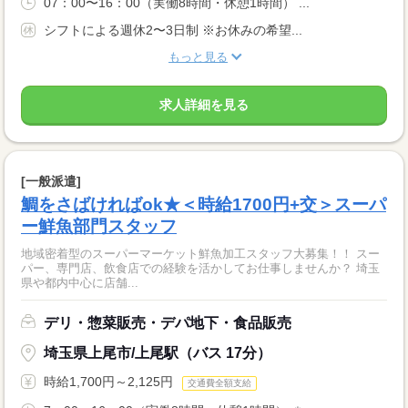
07：00〜16：00（実働8時間・休憩1時間） ...
シフトによる週休2〜3日制 ※お休みの希望...
もっと見る
求人詳細を見る
[一般派遣]
鯛をさばければok★＜時給1700円+交＞スーパ
ー鮮魚部門スタッフ
地域密着型のスーパーマーケット鮮魚加工スタッフ大募集！！ スー
パー、専門店、飲食店での経験を活かしてお仕事しませんか？ 埼玉
県や都内中心に店舗...
デリ・惣菜販売・デパ地下・食品販売
埼玉県上尾市/上尾駅（バス 17分）
時給1,700円～2,125円
交通費全額支給