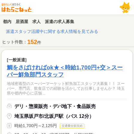
都内 居酒屋 求人 派遣の求人募集
派遣スタッフ活躍中に関する求人情報を見てみる
152
ヒット件数：
件
[一般派遣]
鯛をさばければok★＜時給1,700円+交＞スー
パー鮮魚部門スタッフ
地域密着型のスーパーマーケット鮮魚加工スタッフ大募集！！ スー
パー、専門店、飲食店での経験を活かしてお仕事しませんか？ 埼玉
県や都内中心に店舗...
デリ・惣菜販売・デパ地下・食品販売
埼玉県坂戸市/北坂戸駅（バス 12分）
時給1,700円～2,125円
交通費全額支給