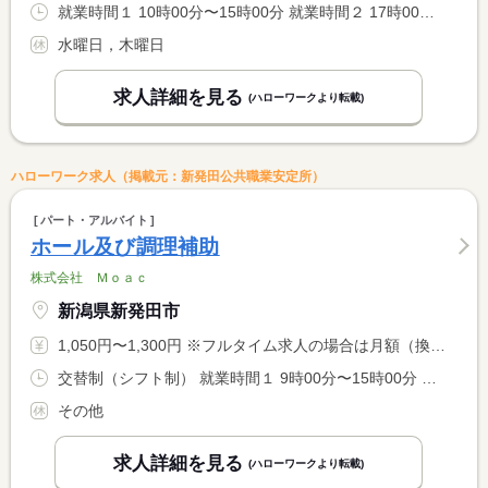
就業時間１ 10時00分〜15時00分 就業時間２ 17時00分〜21時30分 就業時間に関する特記事項 （１）昼営業 （２）夜営業 上記時間内で実働７時間、休憩時間 <BR> は法定通りです。例えば昼５時間＋夜２時間＝７時間の就労も可、 <BR> 繁忙期、閑散期により勤務時間帯は異なりますが相談承ります
水曜日，木曜日
求人詳細を見る
(ハローワークより転載)
ハローワーク求人（掲載元：新発田公共職業安定所）
パート・アルバイト
ホール及び調理補助
株式会社 Ｍｏａｃ
新潟県新発田市
1,050円〜1,300円 ※フルタイム求人の場合は月額（換算額）、パート求人の場合は時間額を表示しています。
交替制（シフト制） 就業時間１ 9時00分〜15時00分 就業時間２ 18時00分〜22時00分 就業時間に関する特記事項 就業時間（１）または（２）を選択願います。
その他
求人詳細を見る
(ハローワークより転載)