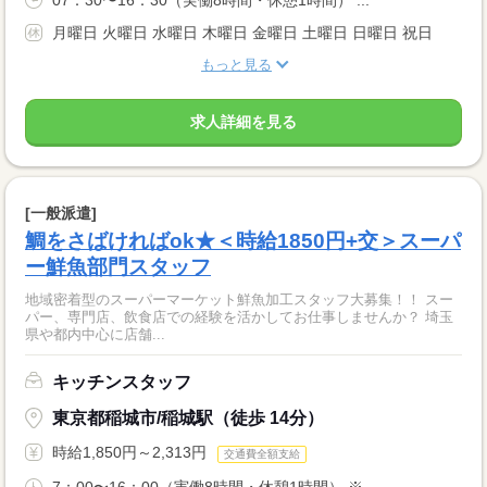
07：30〜16：30（実働8時間・休憩1時間） ...
月曜日 火曜日 水曜日 木曜日 金曜日 土曜日 日曜日 祝日
もっと見る
求人詳細を見る
[一般派遣]
鯛をさばければok★＜時給1850円+交＞スーパ
ー鮮魚部門スタッフ
地域密着型のスーパーマーケット鮮魚加工スタッフ大募集！！ スー
パー、専門店、飲食店での経験を活かしてお仕事しませんか？ 埼玉
県や都内中心に店舗...
キッチンスタッフ
東京都稲城市/稲城駅（徒歩 14分）
時給1,850円～2,313円
交通費全額支給
7：00〜16：00（実働8時間・休憩1時間） ※...