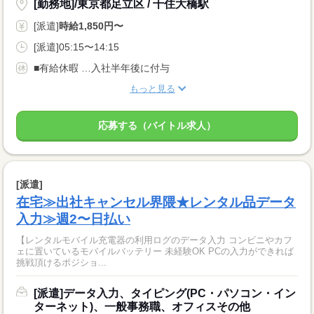
[勤務地]/東京都足立区 / 千住大橋駅
[派遣]
時給1,850円〜
[派遣]05:15〜14:15
■有給休暇 …入社半年後に付与
もっと見る
応募する（バイトル求人）
[派遣]
在宅≫出社キャンセル界隈★レンタル品データ
入力≫週2〜日払い
【レンタルモバイル充電器の利用ログのデータ入力 コンビニやカフ
ェに置いているモバイルバッテリー 未経験OK PCの入力ができれば
挑戦頂けるポジショ...
[派遣]データ入力、タイピング(PC・パソコン・イン
ターネット)、一般事務職、オフィスその他