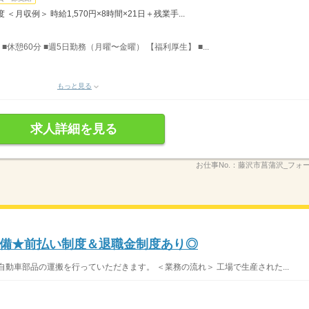
＜月収例＞ 時給1,570円×8時間×21日＋残業手...
間 ■休憩60分 ■週5日勤務（月曜〜金曜） 【福利厚生】 ■...
もっと見る
求人詳細を見る
お仕事No.：
藤沢市菖蒲沢_フォ
備★前払い制度＆退職金制度あり◎
動車部品の運搬を行っていただきます。 ＜業務の流れ＞ 工場で生産された...