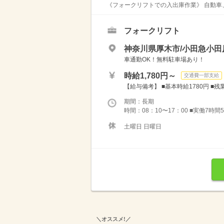
《フォークリフトでの入出庫作業》 自動車、
フォークリフト
神奈川県厚木市/小田急小田
車通勤OK！無料駐車場あり！
時給1,780円～
交通費一部支給
【給与備考】 ■基本時給1780円 ■残業時
期間：長期
時間：08：10〜17：00 ■実働7時間5
土曜日 日曜日
＼オススメ!／