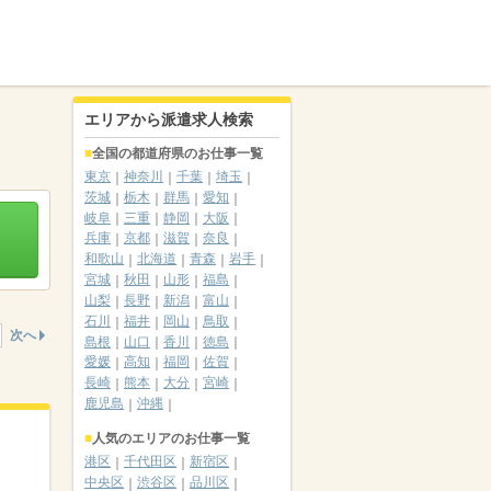
エリアから派遣求人検索
全国の都道府県のお仕事一覧
東京
神奈川
千葉
埼玉
茨城
栃木
群馬
愛知
岐阜
三重
静岡
大阪
兵庫
京都
滋賀
奈良
和歌山
北海道
青森
岩手
宮城
秋田
山形
福島
山梨
長野
新潟
富山
石川
福井
岡山
鳥取
次へ
島根
山口
香川
徳島
愛媛
高知
福岡
佐賀
長崎
熊本
大分
宮崎
鹿児島
沖縄
人気のエリアのお仕事一覧
港区
千代田区
新宿区
中央区
渋谷区
品川区