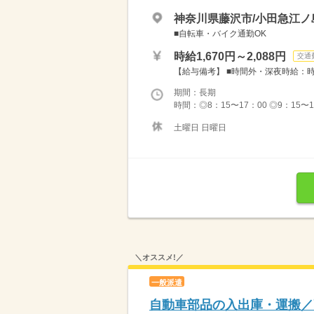
神奈川県藤沢市/小田急江ノ
■自転車・バイク通勤OK
時給1,670円～2,088円
交通
【給与備考】 ■時間外・深夜時給：時給2
期間：長期
時間：◎8：15〜17：00 ◎9：15〜
土曜日 日曜日
＼オススメ!／
一般派遣
自動車部品の入出庫・運搬／