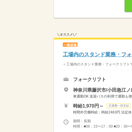
＼オススメ!／
一般派遣
工場内のスタンド業務・フォ
＜工場内のスタンド業務・フォークリフトで
フォークリフト
神奈川県藤沢市/小田急江ノ
車通勤OK 送迎バスの利用で通勤も便
時給1,970円～
交通費一部支給
時間外労働時給：時給2463円 法定休日
期間：長期
時間：■08：15〜17：00 ■20：30