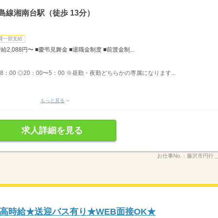
島線湘南台駅（徒歩 13分）
費一部支給
,088円〜 ■慶弔見舞金 ■退職金制度 ■前渡金制...
18：00 ◎20：00〜5：00 ※昼勤・夜勤どちらかの専属になります...
もっと見る
求人詳細を見る
お仕事No.：
藤沢市円行
高時給★送迎バス有り★WEB面接OK★