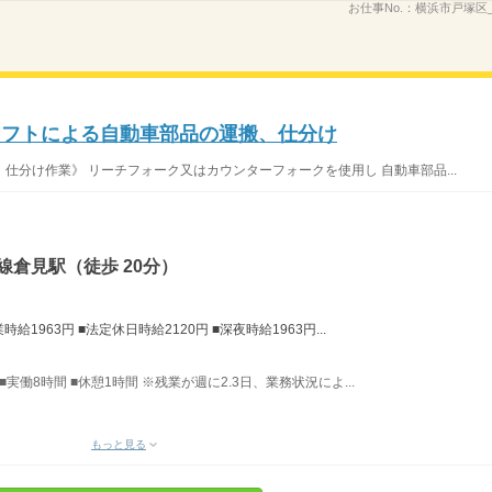
お仕事No.：
横浜市戸塚区
リフトによる自動車部品の運搬、仕分け
仕分け作業》 リーチフォーク又はカウンターフォークを使用し 自動車部品...
線倉見駅（徒歩 20分）
給1963円 ■法定休日時給2120円 ■深夜時給1963円...
■実働8時間 ■休憩1時間 ※残業が週に2.3日、業務状況によ...
もっと見る