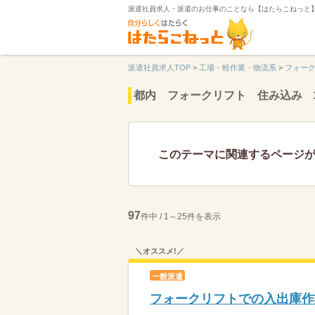
派遣社員求人・派遣のお仕事のことなら【はたらこねっと
派遣社員求人TOP
>
工場・軽作業・物流系
>
フォー
都内 フォークリフト 住み込み 
このテーマに関連するページ
97
件中 / 1～25件を表示
＼オススメ!／
一般派遣
フォークリフトでの入出庫作