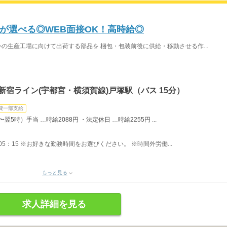
が選べる◎WEB面接OK！高時給◎
の生産工場に向けて出荷する部品を 梱包・包装前後に供給・移動させる作...
新宿ライン(宇都宮・横須賀線)戸塚駅（バス 15分）
費一部支給
5時）手当 …時給2088円 ・法定休日 …時給2255円 ...
0〜05：15 ※お好きな勤務時間をお選びください。 ※時間外労働...
もっと見る
求人詳細を見る