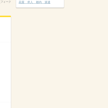
_フォーク
花屋 求人 都内 派遣