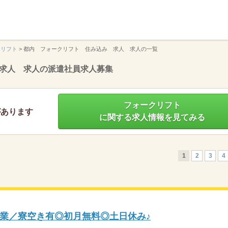
】
クリフト
>
都内 フォークリフト 住み込み 求人 求人の一覧
求人 求人の派遣社員求人募集
フォークリフト
があります
に関する求人情報を見てみる
1
2
3
4
業／寮空き有◎初月無料◎土日休み♪