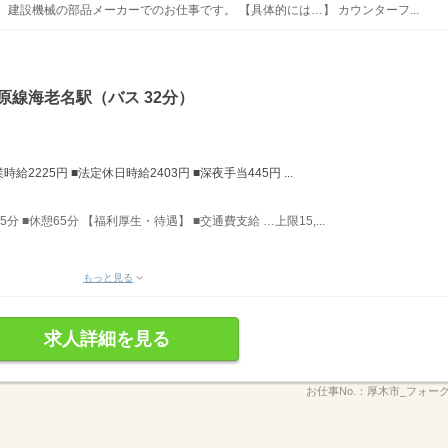
建設機械の部品メーカーでのお仕事です。 【具体的には…】 カウンターフ...
原線海老名駅（バス 32分）
給2225円 ■法定休日時給2403円 ■深夜手当445円 ...
5分 ■休憩65分 【福利厚生・待遇】 ■交通費支給 …上限15,...
もっと見る
求人詳細を見る
お仕事No.：
厚木市_フォー