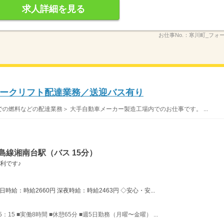
求人詳細を見る
お仕事No.：
寒川町_フォ
ークリフト配達業務／送迎バス有り
の燃料などの配達業務＞ 大手自動車メーカー製造工場内でのお仕事です。 ...
島線湘南台駅（バス 15分）
利です♪
時給：時給2660円 深夜時給：時給2463円 ◇安心・安...
〜5：15 ■実働8時間 ■休憩65分 ■週5日勤務（月曜〜金曜） ...