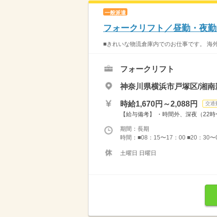
一般派遣
フォークリフト／昼勤・夜勤
■きれいな物流倉庫内でのお仕事です。 海外
フォークリフト
神奈川県横浜市戸塚区/湘南
時給1,670円～2,088円
交通
【給与備考】 ・時間外、深夜（22時〜翌
期間：長期
時間：■08：15〜17：00 ■20：3
土曜日 日曜日