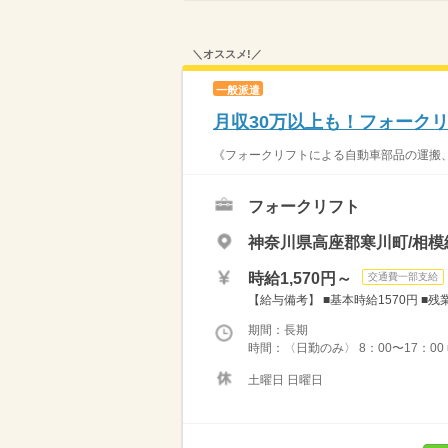
＼オススメ!／
一般派遣
月収30万以上も！フォーク
《フォークリフトによる自動車部品の運搬、
フォークリフト
神奈川県高座郡寒川町/相模
時給1,570円～
交通費一部支給
【給与備考】 ■基本時給1570円 ■残業時
期間：長期
時間：〈日勤のみ〉 8：00〜17：00 
土曜日 日曜日