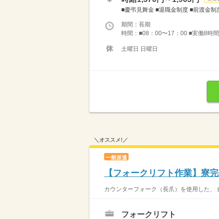
■慶弔見舞金 ■退職金制度 ■前渡金制度 
期間：長期
時間：■08：00〜17：00 ■実働8時
土曜日 日曜日
＼オススメ!／
一般派遣
【フォークリフト作業】寮完
カウンターフォーク（長爪）を使用した、 自
フォークリフト