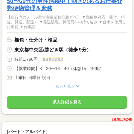
50〜60代の男性活躍中！動きのあるお仕事☆
郵便物管理＆庶務
【銀行内のメール室で郵便業務◎勝どき】 ▼郵便物対応（受付、精
査、発送、配達） ▼発送処理、郵便局への持ち込み ▼台車を使用し
た集荷 ▼台帳記...
梱包・仕分け・検品
東京都中央区/勝どき駅（徒歩 9分）
時給1,760円
交通費全額支給
【就業時間】8：20〜16：40（休憩1h、実働7...
土曜日 日曜日 祝日
もっと見る
求人詳細を見る
1週間以内公開
[パート・アルバイト]