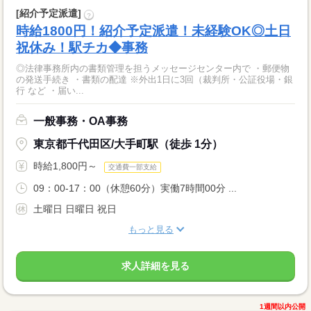
[紹介予定派遣]
?
時給1800円！紹介予定派遣！未経験OK◎土日
祝休み！駅チカ◆事務
◎法律事務所内の書類管理を担うメッセージセンター内で ・郵便物
の発送手続き ・書類の配達 ※外出1日に3回（裁判所・公証役場・銀
行 など ・届い...
一般事務・OA事務
東京都千代田区/大手町駅（徒歩 1分）
時給1,800円～
交通費一部支給
09：00-17：00（休憩60分）実働7時間00分 ...
土曜日 日曜日 祝日
もっと見る
求人詳細を見る
1週間以内公開