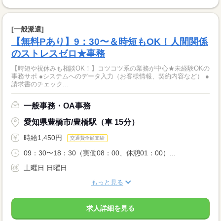
[一般派遣]
【無料Pあり】9：30〜＆時短もOK！人間関係
のストレスゼロ★事務
【時短や祝休みも相談OK！】コツコツ系の業務が中心★未経験OKの
事務サポ ●システムへのデータ入力（お客様情報、契約内容など） ●
請求書のチェック...
一般事務・OA事務
愛知県豊橋市/豊橋駅（車 15分）
時給1,450円
交通費全額支給
09：30〜18：30（実働08：00、休憩01：00）...
土曜日 日曜日
もっと見る
求人詳細を見る