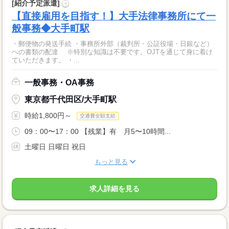
[紹介予定派遣]
?
【直接雇用を目指す！】大手法律事務所にて一
般事務◆大手町駅
・郵便物の発送手続 ・事務所外部（裁判所・公証役場・日銀など）
への書類の配達 ※特別な知識は不要です。OJTを通じて身に着け
ていただきます。 ・...
一般事務・OA事務
東京都千代田区/大手町駅
時給1,800円～
交通費全額支給
09：00〜17：00 【残業】有 月5〜10時間...
土曜日 日曜日 祝日
もっと見る
求人詳細を見る