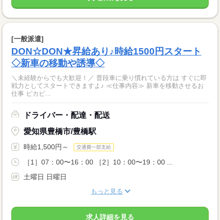
[一般派遣]
DON☆DON★昇給あり♪時給1500円スタート
◇新車の移動や誘導◇
＼未経験からでも大歓迎！／ 普段車に乗り慣れている方は すぐに即
戦力としてスタートできますよ♪ ≪仕事内容≫ 新車を移動させるお
仕事 ピカピ...
ドライバー・配達・配送
愛知県豊橋市/豊橋駅
時給1,500円～
交通費一部支給
［1］07：00〜16：00 ［2］10：00〜19：00 ...
土曜日 日曜日
もっと見る
求人詳細を見る