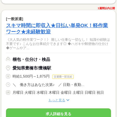
1週間以内公開
[一般派遣]
スキマ時間に即収入★日払い単発OK！軽作業
ワーク★未経験歓迎
《大人気の軽作業ワーク！》 難しい仕事な一切なし！ 知識や経験は
不要です♪ こんなお仕事紹介できます◎ ◆ハガキや郵便物の仕分け
◆ゲームやア...
梱包・仕分け・検品
愛知県豊橋市/豊橋駅
時給1,500円～1,875円
交通費一部支給
＼ 働き方はあなた次第♪ ／ 日勤・夜勤...
月曜日 火曜日 水曜日 木曜日 金曜日 土曜日 日曜日 祝日
もっと見る
求人詳細を見る