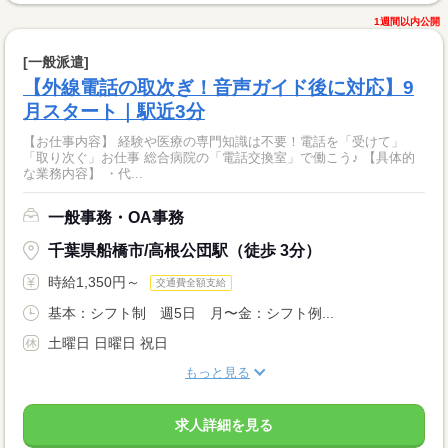
1週間以内公開
[一般派遣]
【外線電話の取次ぎ！音声ガイド後に対応】9
月スタート｜駅近3分
【お仕事内容】 経験や医療の専門知識は不要！電話を「受けて」
「取り次ぐ」お仕事 総合病院の「電話交換室」で働こう♪ 【具体的
な業務内容】 ・代...
一般事務・OA事務
千葉県船橋市/高根公団駅（徒歩 3分）
時給1,350円～
交通費全額支給
基本：シフト制 週5日 月〜金：シフト例...
土曜日 日曜日 祝日
もっと見る
求人詳細を見る