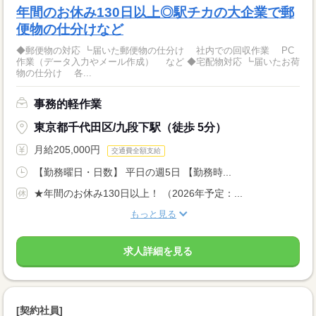
年間のお休み130日以上◎駅チカの大企業で郵
便物の仕分けなど
◆郵便物の対応 ┗届いた郵便物の仕分け 社内での回収作業 PC
作業（データ入力やメール作成） など ◆宅配物対応 ┗届いたお荷
物の仕分け 各...
事務的軽作業
東京都千代田区/九段下駅（徒歩 5分）
月給205,000円
交通費全額支給
【勤務曜日・日数】 平日の週5日 【勤務時...
★年間のお休み130日以上！ （2026年予定：...
もっと見る
求人詳細を見る
[契約社員]