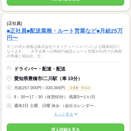
[正社員]
■正社員■配送業務・ルート営業など■月給25万
円〜
※この求人情報は株式会社クオリティージャパンによる職業紹介に
なります。 ・大手企業への商材の納品とルート営業や社内での商材
の準備と箱詰め、仕...
ドライバー・配達・配送
愛知県豊橋市/二川駅（車 10分）
月給257,000円～320,000円
交通費一部支給
8：30〜17：30（休憩60分） 残業0〜1ｈ/日
週休2日 土曜、日曜 休み （会社カレンダー...
もっと見る
求人詳細を見る