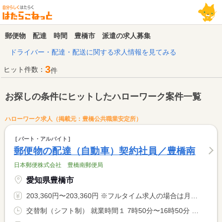
郵便物 配達 時間 豊橋市 派遣の求人募集
ドライバー・配達・配送に関する求人情報を見てみる
3
ヒット件数：
件
お探しの条件にヒットしたハローワーク案件一覧
ハローワーク求人（掲載元：豊橋公共職業安定所）
パート・アルバイト
郵便物の配達（自動車）契約社員／豊橋南
日本郵便株式会社 豊橋南郵便局
愛知県豊橋市
203,360円〜203,360円 ※フルタイム求人の場合は月額（換算額）、パート求人の場合は時間額を表示しています。
交替制（シフト制） 就業時間１ 7時50分〜16時50分 就業時間２ 12時20分〜21時20分 就業時間に関する特記事項 ・（１）（２）いずれか実働８時間（交代制） <BR> ・又は、当社規定のシフト制勤務時間にて実働８時間