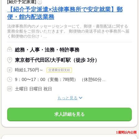
[紹介予定派遣]
?
【紹介予定派遣×法律事務所で安定就業】郵
便・館内配送業務
法律事務所内のメッセージセンターにて、郵便・書類配送に関する
業務全般をご担当いただきます。 郵便物の発送手続きや事務所へ届
く郵便物の仕分け・...
総務・人事・法務・特許事務
東京都千代田区/大手町駅（徒歩 3分）
時給1,750円～
交通費全額支給
9：00〜17：00（実働：7時間） （休憩60分...
土曜日 日曜日 祝日
もっと見る
求人詳細を見る
1週間以内公開