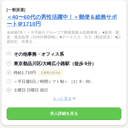
[一般派遣]
＜40〜60代の男性活躍中！＞郵便＆総務サポ
ート＠1710円
未経験OK！＜大手銀行グループで郵便業務＆総務事務＞ ■集荷・配
達・発送処理（社内外郵便物） ■データ入力・出力（郵送状況） ■計
器対応、作業立...
その他事務・オフィス系
東京都品川区/大崎広小路駅（徒歩 6分）
時給1,710円
交通費全額支給
＜平日週5日／時間シフト制＞ ［1］8：00...
土曜日 日曜日 祝日
もっと見る
求人詳細を見る