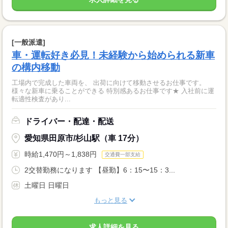
[一般派遣]
車・運転好き必見！未経験から始められる新車
の構内移動
工場内で完成した車両を、 出荷に向けて移動させるお仕事です。
様々な新車に乗ることができる 特別感あるお仕事です★ 入社前に運
転適性検査があり...
ドライバー・配達・配送
愛知県田原市/杉山駅（車 17分）
時給1,470円～1,838円
交通費一部支給
2交替勤務になります 【昼勤】6：15〜15：3...
土曜日 日曜日
もっと見る
求人詳細を見る