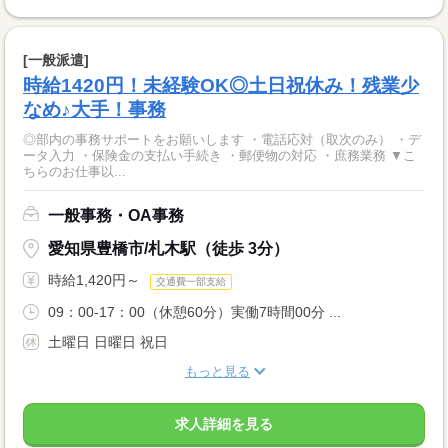
[一般派遣]
時給1420円！未経験OK◎土日祝休み！残業少
なめ♪大手！事務
◎部内の事務サポートをお願いします ・電話応対（取次のみ） ・デ
ータ入力 ・保険金の支払い手続き ・郵便物の対応 ・庶務業務 ▼こ
ちらのお仕事以...
一般事務・OA事務
愛知県豊橋市/札木駅（徒歩 3分）
時給1,420円～
交通費一部支給
09：00-17：00（休憩60分）実働7時間00分 ...
土曜日 日曜日 祝日
もっと見る
求人詳細を見る