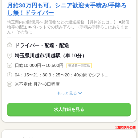
月給30万円も可。シニア歓迎★手積み/手降ろ
し無！ドライバー
埼玉県内の郵便局へ 郵便物などの運送業務 【具体的には…】 ■郵便
物等の配送 ■パレットでの積み下ろし （手積み手降ろしはありませ
ん） その他に...
ドライバー・配達・配送
埼玉県川越市/川越駅（車 10分）
日給10,000円～10,500円
交通費一部支給
04：15〜21：30 3：25〜20：40の間でシフト...
※不定休 月7〜8日程度
もっと見る
求人詳細を見る
1週間以内公開