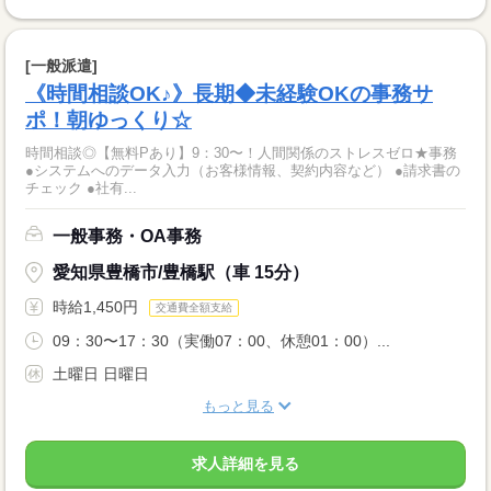
[一般派遣]
《時間相談OK♪》長期◆未経験OKの事務サ
ポ！朝ゆっくり☆
時間相談◎【無料Pあり】9：30〜！人間関係のストレスゼロ★事務
●システムへのデータ入力（お客様情報、契約内容など） ●請求書の
チェック ●社有...
一般事務・OA事務
愛知県豊橋市/豊橋駅（車 15分）
時給1,450円
交通費全額支給
09：30〜17：30（実働07：00、休憩01：00）...
土曜日 日曜日
もっと見る
求人詳細を見る