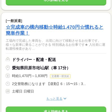
[一般派遣]
☆完成車の構内移動☆時給1,470円☆慣れると
簡単作業！
工場内で完成した車両を、 出荷に向けて移動させるお仕事です。
様々な新車に乗ることができる 特別感あるお仕事です★ 入社前に運
転適性検査があり...
ドライバー・配達・配送
愛知県田原市/杉山駅（車 17分）
時給1,470円～1,838円
交通費一部支給
2交替勤務になります 【昼勤】6：15〜15：3...
土曜日 日曜日
もっと見る
求人詳細を見る