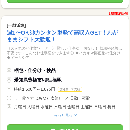
1週間以内公開
[一般派遣]
週1〜OK◎カンタン単発で高収入GET！わが
ままシフト大歓迎！
《大人気の軽作業ワーク！》 難しい仕事な一切なし！ 知識や経験は
不要です♪ こんなお仕事紹介できます◎ ◆ハガキや郵便物の仕分け
◆ゲームやア...
梱包・仕分け・検品
愛知県豊橋市/柳生橋駅
時給1,500円～1,875円
交通費一部支給
＼ 働き方はあなた次第♪ ／ 日勤・夜勤...
月曜日 火曜日 水曜日 木曜日 金曜日 土曜日 日曜日 祝日
もっと見る