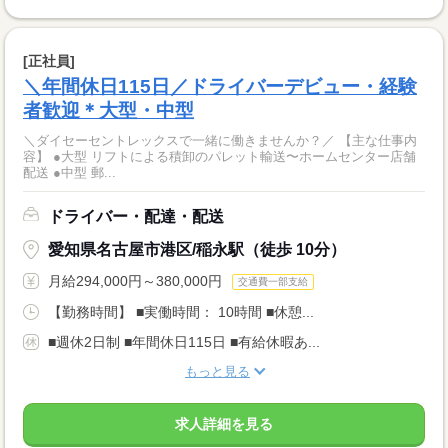
[正社員]
＼年間休日115日／ドライバーデビュー・経験
者歓迎＊大型・中型
＼ダイセーセントレックスで一緒に働きませんか？／ 【主な仕事内
容】 ●大型 リフトによる積卸のパレット輸送〜ホームセンター店舗
配送 ●中型 郵...
ドライバー・配達・配送
愛知県名古屋市港区/稲永駅（徒歩 10分）
月給294,000円～380,000円
交通費一部支給
【勤務時間】 ■実働時間： 10時間 ■休憩...
■週休2日制 ■年間休日115日 ■有給休暇あ...
もっと見る
求人詳細を見る