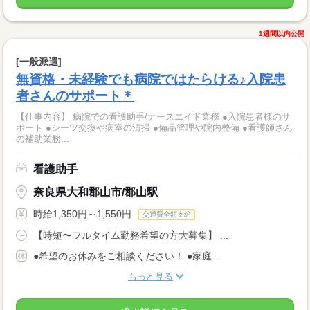
1週間以内公開
[一般派遣]
無資格・未経験でも病院ではたらける♪入院患
者さんのサポート＊
【仕事内容】 病院での看護助手/ナースエイド業務 ●入院患者様のサ
ポート ●シーツ交換や病室の清掃 ●備品管理や院内整備 ●看護師さん
の補助業務...
看護助手
奈良県大和郡山市/郡山駅
時給1,350円～1,550円
交通費全額支給
【時短〜フルタイム勤務希望の方大募集】 ...
●希望のお休みをご相談ください！ ●家庭...
もっと見る