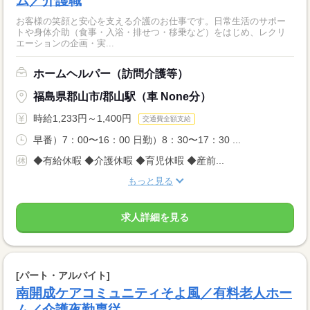
ム／介護職
お客様の笑顔と安心を支える介護のお仕事です。日常生活のサポー
トや身体介助（食事・入浴・排せつ・移乗など）をはじめ、レクリ
エーションの企画・実...
ホームヘルパー（訪問介護等）
福島県郡山市/郡山駅（車 None分）
時給1,233円～1,400円
交通費全額支給
早番）7：00〜16：00 日勤）8：30〜17：30 ...
◆有給休暇 ◆介護休暇 ◆育児休暇 ◆産前...
もっと見る
求人詳細を見る
[パート・アルバイト]
南開成ケアコミュニティそよ風／有料老人ホー
ム／介護夜勤専従