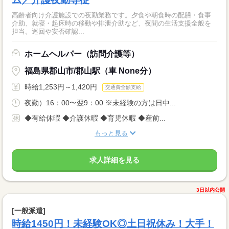
高齢者向け介護施設での夜勤業務です。夕食や朝食時の配膳・食事
介助、就寝・起床時の移動や排泄介助など、夜間の生活支援全般を
担当。巡回や安否確認...
ホームヘルパー（訪問介護等）
福島県郡山市/郡山駅（車 None分）
時給1,253円～1,420円
交通費全額支給
夜勤）16：00〜翌9：00 ※未経験の方は日中...
◆有給休暇 ◆介護休暇 ◆育児休暇 ◆産前...
もっと見る
求人詳細を見る
3日以内公開
[一般派遣]
時給1450円！未経験OK◎土日祝休み！大手！