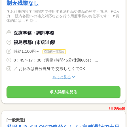
制★残業なし
▼お仕事内容▼ 病院内で使用する消耗品や備品の発注・管理、PC入
力、 院内各階への補充対応などを行う用度事務のお仕事です！ ▼具
体的には…▼ ◎...
医療事務・調剤事務
福島県郡山市/郡山駅
時給1,100円～
交通費一部支給
8：45〜17：30（実働7時間45分/休憩60分） ...
／ お休みは自分自身で 交渉しなくてOK！ ...
もっと見る
求人詳細を見る
3日以内公開
[一般派遣]