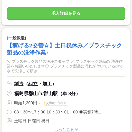
求人詳細を見る
[一般派遣]
【稼げる2交替☆】土日祝休み／プラスチック
製品の洗浄作業♪
＼ プラスチック製品の洗浄スタッフ ／ プラスチック製品の 洗浄作
業をお願いいたします◎ プラスチック製品に汚れが付いているので
水で洗浄して頂き...
製造（組立・加工）
福島県郡山市/郡山駅（車 8分）
時給1,200円～
交通費一部支給
08：30〜17：00 16：30〜01：00 ◆実働7時...
土曜日 日曜日 祝日
もっと見る