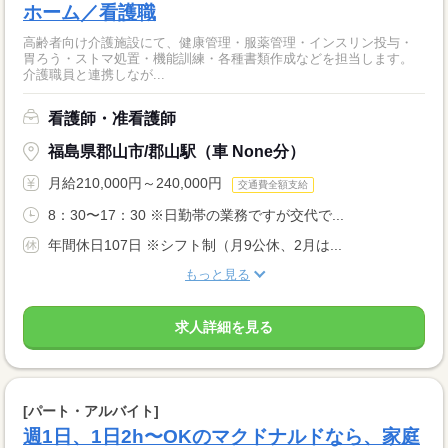
ホーム／看護職
高齢者向け介護施設にて、健康管理・服薬管理・インスリン投与・
胃ろう・ストマ処置・機能訓練・各種書類作成などを担当します。
介護職員と連携しなが...
看護師・准看護師
福島県郡山市/郡山駅（車 None分）
月給210,000円～240,000円
交通費全額支給
8：30〜17：30 ※日勤帯の業務ですが交代で...
年間休日107日 ※シフト制（月9公休、2月は...
もっと見る
求人詳細を見る
[パート・アルバイト]
週1日、1日2h〜OKのマクドナルドなら、家庭