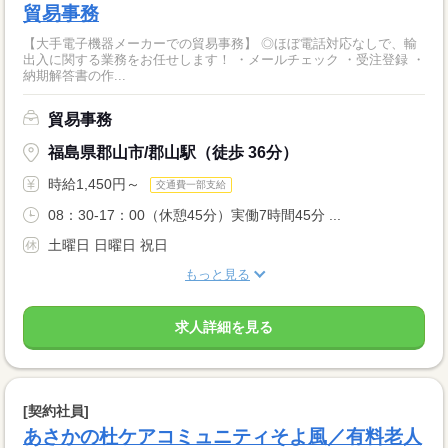
貿易事務
【大手電子機器メーカーでの貿易事務】 ◎ほぼ電話対応なしで、輸
出入に関する業務をお任せします！ ・メールチェック ・受注登録 ・
納期解答書の作...
貿易事務
福島県郡山市/郡山駅（徒歩 36分）
時給1,450円～
交通費一部支給
08：30-17：00（休憩45分）実働7時間45分 ...
土曜日 日曜日 祝日
もっと見る
求人詳細を見る
[契約社員]
あさかの杜ケアコミュニティそよ風／有料老人