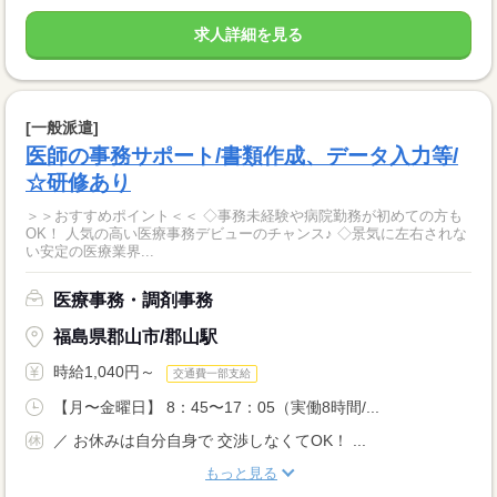
求人詳細を見る
[一般派遣]
医師の事務サポート/書類作成、データ入力等/
☆研修あり
＞＞おすすめポイント＜＜ ◇事務未経験や病院勤務が初めての方も
OK！ 人気の高い医療事務デビューのチャンス♪ ◇景気に左右されな
い安定の医療業界...
医療事務・調剤事務
福島県郡山市/郡山駅
時給1,040円～
交通費一部支給
【月〜金曜日】 8：45〜17：05（実働8時間/...
／ お休みは自分自身で 交渉しなくてOK！ ...
もっと見る