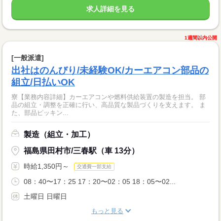
求人詳細を見る
1週間以内公開
[一般派遣]
出社はのんびり/未経験OK/カーエアコン部品の
組立/日払いOK
寮【業務内容詳細】カーエアコンや燃料供給装置の製造を担当。 部
品の組立・調整を正確に行い、高品質な製品づくりを支えます。 ま
た、部品ピッキン...
製造（組立・加工）
福島県田村市/三春駅（車 13分）
時給1,350円～
交通費一部支給
08：40〜17：25 17：20〜02：05 18：05〜02...
土曜日 日曜日
もっと見る