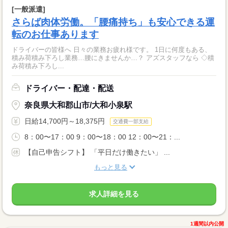
[一般派遣]
さらば肉体労働。「腰痛持ち」も安心できる運
転のお仕事あります
ドライバーの皆様へ 日々の業務お疲れ様です。 1日に何度もある、
積み荷積み下ろし業務…腰にきませんか…？ アズスタッフなら ◇積
み荷積み下ろし...
ドライバー・配達・配送
奈良県大和郡山市/大和小泉駅
日給14,700円～18,375円
交通費一部支給
8：00〜17：00 9：00〜18：00 12：00〜21：...
【自己申告シフト】 「平日だけ働きたい」 ...
もっと見る
求人詳細を見る
1週間以内公開