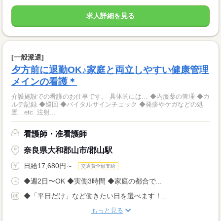
求人詳細を見る
[一般派遣]
夕方前に退勤OK♪家庭と両立しやすい健康管理
メインの看護＊
介護施設での看護のお仕事です。 具体的には… ◆内服薬の管理 ◆カ
ルテ記録 ◆巡回 ◆バイタルサインチェック ◆発疹やケガなどの処
置…etc. 注射...
看護師・准看護師
奈良県大和郡山市/郡山駅
日給17,680円～
交通費全額支給
◆週2日〜OK ◆実働3時間 ◆家庭の都合で...
◆「平日だけ」など働きたい日を選べます！...
もっと見る