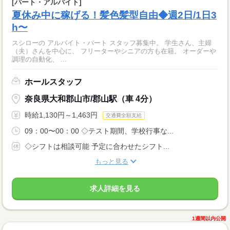
[パート・アルバイト]
夏休み中に稼げる！髪色髪型自由◆週2日/1日3
h〜
スシローの アルバイト・パート スタッフ募集中。 学生さん、主婦
（夫）さんを中心に、 フリーターやシニアの方も在籍。 オーダーや
調理の自動化、 ...
ホールスタッフ
奈良県大和郡山市/郡山駅（車 4分）
時給1,130円～1,463円
交通費全額支給
09：00〜00：00 ◇テスト期間、学校行事な...
◇シフトは相談可能 予定に合わせたシフト...
もっと見る
求人詳細を見る
1週間以内公開