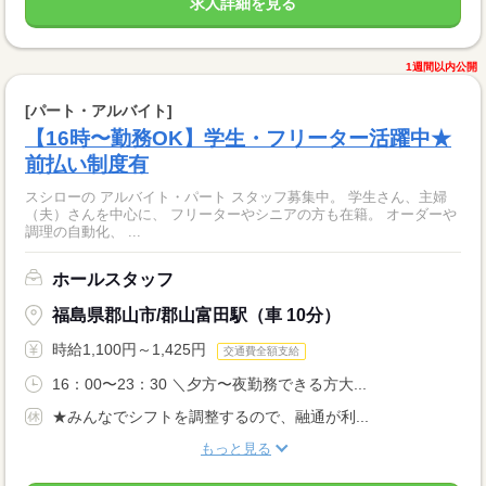
求人詳細を見る
1週間以内公開
[パート・アルバイト]
【16時〜勤務OK】学生・フリーター活躍中★
前払い制度有
スシローの アルバイト・パート スタッフ募集中。 学生さん、主婦
（夫）さんを中心に、 フリーターやシニアの方も在籍。 オーダーや
調理の自動化、 ...
ホールスタッフ
福島県郡山市/郡山富田駅（車 10分）
時給1,100円～1,425円
交通費全額支給
16：00〜23：30 ＼夕方〜夜勤務できる方大...
★みんなでシフトを調整するので、融通が利...
もっと見る