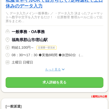
私服＆ネイルOKで自分らしく♪定時退社で土日
休みのデータ入力
＼ データ入力メイン一般事務♪ ／ ・データ入力 決まったフォーマッ
トへ数字や文字を入力するだけ！ ・伝票整理 整理ルールに沿って伝
票をまとめ...
一般事務・OA事務
福島県郡山市/郡山駅
時給1,100円～
交通費一部支給
08：30〜17：30 ◆実働8時間 ◆休憩60分 （...
土曜日 日曜日
もっと見る
求人詳細を見る
1週間以内公開
[一般派遣]