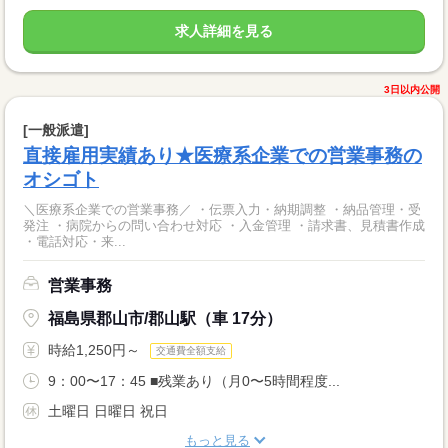
求人詳細を見る
3日以内公開
[一般派遣]
直接雇用実績あり★医療系企業での営業事務の
オシゴト
＼医療系企業での営業事務／ ・伝票入力・納期調整 ・納品管理・受
発注 ・病院からの問い合わせ対応 ・入金管理 ・請求書、見積書作成
・電話対応・来...
営業事務
福島県郡山市/郡山駅（車 17分）
時給1,250円～
交通費全額支給
9：00〜17：45 ■残業あり（月0〜5時間程度...
土曜日 日曜日 祝日
もっと見る