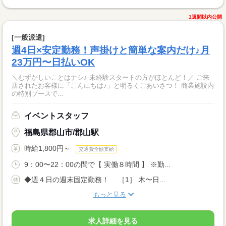
1週間以内公開
[一般派遣]
週4日×安定勤務！声掛けと簡単な案内だけ♪月
23万円〜日払いOK
＼むずかしいことはナシ♪ 未経験スタートの方がほとんど！／ ご来
店されたお客様に「こんにちは♪」と明るくごあいさつ！ 商業施設内
の特別ブースで...
イベントスタッフ
福島県郡山市/郡山駅
時給1,800円～
交通費全額支給
9：00〜22：00の間で【 実働８時間 】 ※勤...
◆週４日の週末固定勤務！ ［1］ 木〜日...
もっと見る
求人詳細を見る