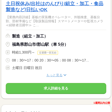
土日祝休み/出社はのんびり/組立・加工・食品
製造など/日払いOK
【業務内容詳細】基板の実装機オペレーター、外観検査、基板分
割、部材準備など【取扱製品情報】スマートメーターや監視カメラ
≪経験者活躍中≫ こ...
製造（組立・加工）
福島県郡山市/郡山駅（車 5分）
時給1,300円～
交通費一部支給
08：30〜17：00 20：30〜05：00 08：30〜17...
土曜日 日曜日 祝日
もっと見る
求人詳細を見る
1週間以内公開