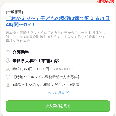
1週間以内公開
[一般派遣]
「おかえり〜」子どもの帰宅は家で迎える♪1日
4時間〜OK！
未経験・無資格でも すぐにできるお仕事からスタート！ 具体的に
は・・・⇒ ●食事介助 喉に通りやすい工夫をするなど 食事しやすい
環境を整える 料...
介護助手
奈良県大和郡山市/郡山駅
時給1,350円～1,550円
交通費全額支給
【時短〜フルタイム勤務希望の方大募集】 ...
●希望のお休みをご相談ください！ ●家庭...
もっと見る
求人詳細を見る