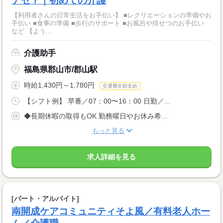
ナゼ？｜初めての介護
【利用者さんの日常生活をお手伝い】 ■レクリエーションの準備やお
手伝い ■食事の準備 ■歩行のサポート ■お風呂や排せつのお手伝い
など 【よう...
介護助手
福島県郡山市/郡山駅
時給1,430円～1,780円
交通費全額支給
【シフト例】 早番／07：00〜16：00 日勤／...
◆長期休暇の取得もOK 勤務曜日やお休み希...
もっと見る
求人詳細を見る
[パート・アルバイト]
南開成ケアコミュニティそよ風／有料老人ホー