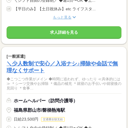
＼シフト自由の登録制／ ◆週1日〜OK ◆土...
【平日のみ】【土日祝休み】etc ライフスタ...
もっと見る
求人詳細を見る
[一般派遣]
＼少人数制で安心／入浴ナシ♪掃除や会話で無
理なくサポート
◆こつこつ作業がメイン ◆時間に追われず、ゆったり ≪具体的には
≫ ＊シーツ交換やお掃除 ＊備品の補充 ＊就寝のお手伝いや就寝後の
見回り ＊食事...
ホームヘルパー（訪問介護等）
福島県郡山市/磐梯熱海駅
日給23,500円
交通費全額支給