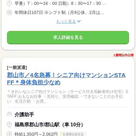
早番）7：00〜16：00 日勤）8：30〜17：30 ...
年間休日107日 ※シフト制（月9公休、2月は...
もっと見る
求人詳細を見る
1週間以内公開
[一般派遣]
郡山市／4名急募！シニア向けマンションSTA
FF＊身体負担少なめ
＊きれいなシニア向けマンション（サービス付き高齢者向け住宅）S
TAFF おもなお仕事 ・見回り、安否確認 ・できないことのお手伝
い、生活介助 ・お買...
介護助手
福島県郡山市/郡山駅（車 10分）
時給1,350円～2,062円
交通費全額支給