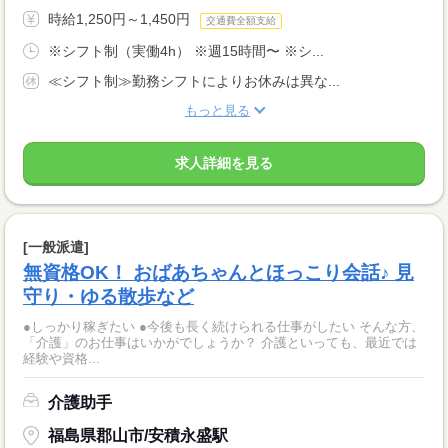
時給1,250円～1,450円
交通費全額支給
※シフト制（実働4h） ※週15時間〜 ※シ...
≪シフト制≫勤務シフトによりお休みは異な...
もっと見る
求人詳細を見る
[一般派遣]
無資格OK！ おばあちゃんとほっこり会話♪ 見
守り・ゆる散歩など
●しっかり稼ぎたい ●今後も長く続けられる仕事がしたい そんな方、
「介護」のお仕事はいかがでしょうか？ 介護といっても、最近では
経験や資格...
介護助手
福島県郡山市/安積永盛駅