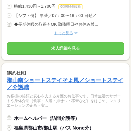
時給1,430円～1,780円
交通費全額支給
【シフト例】 早番／07：00〜16：00 日勤／...
◆長期休暇の取得もOK 勤務曜日やお休み希...
もっと見る
求人詳細を見る
[契約社員]
郡山南ショートステイそよ風／ショートステイ
／介護職
お客様の笑顔と安心を支える介護のお仕事です。日常生活のサポー
トや身体介助（食事・入浴・排せつ・移乗など）をはじめ、レクリ
エーションの企画・実...
ホームヘルパー（訪問介護等）
福島県郡山市/郡山駅（バス None分）