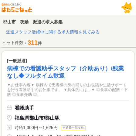
郡山市 夜勤 派遣の求人募集
派遣スタッフ活躍中に関する求人情報を見てみる
311
ヒット件数：
件
[一般派遣]
病棟での看護助手スタッフ（介助あり）/残業
なし◆フルタイム歓迎
▼お仕事内容▼ 病棟内で患者様の身の回りのお世話や生活サポート
を行う看護助手のお仕事です。 ▼具体的には…▼ ◎食事の配膳・下
膳 ◎食事介助 ◎...
看護助手
福島県郡山市/郡山駅
時給1,300円～1,625円
交通費一部支給