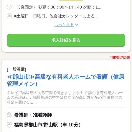
（3直固定） 朝勤：06：00〜14：40 夕勤：1...
■土曜日・日曜日、他会社カレンダーによる...
もっと見る
求人詳細を見る
1週間以内公開
[一般派遣]
≪郡山市≫高級な有料老人ホームで看護（健康
管理メイン）
キレイで高級感のある空間で働きましょう！ 介護付き有料老人ホー
ムの看護staff♪ 福祉施設の中では自立度が高い方が多め◎ 健康面の
相談を受けるこ...
看護師・准看護師
福島県郡山市/郡山駅（車 10分）