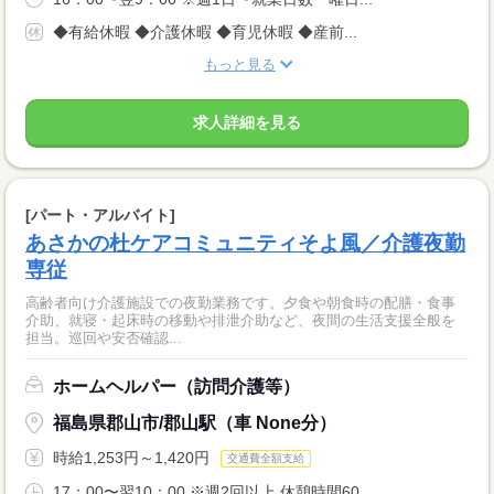
◆有給休暇 ◆介護休暇 ◆育児休暇 ◆産前...
もっと見る
求人詳細を見る
[パート・アルバイト]
あさかの杜ケアコミュニティそよ風／介護夜勤
専従
高齢者向け介護施設での夜勤業務です。夕食や朝食時の配膳・食事
介助、就寝・起床時の移動や排泄介助など、夜間の生活支援全般を
担当。巡回や安否確認...
ホームヘルパー（訪問介護等）
福島県郡山市/郡山駅（車 None分）
時給1,253円～1,420円
交通費全額支給
17：00〜翌10：00 ※週2回以上 休憩時間60...