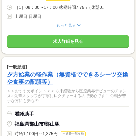
［1］08：30〜17：00 稼働時間7.75h（休憩0...
土曜日 日曜日
もっと見る
求人詳細を見る
[一般派遣]
夕方始業の軽作業（無資格でできるシーツ交換
や食事の配膳等）
＞＞おすすめポイント＜＜ ◇未経験から医療業界デビューのチャン
ス♪ 先輩スタッフが丁寧にレクチャーするので安心です！ ◇朝が苦
手な方にも安心の...
看護助手
福島県郡山市/郡山駅
時給1,100円～1,375円
交通費一部支給