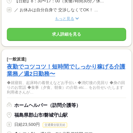
【日勤】8：30〜17：00（実働7時間30分／休...
／ お休みは自分自身で 交渉しなくてOK！ ...
もっと見る
求人詳細を見る
[一般派遣]
夜勤でコツコツ！短時間でしっかり稼げる介護
業務／週2日勤務〜
◆就寝前、起床時の着替えなどお手伝い ◆消灯後の見回り ◆身の回
りのお世話 ◆食事（夕食、朝食）の介助 etc... をお任せいたします
利用者さんが...
ホームヘルパー（訪問介護等）
福島県郡山市/磐城守山駅
日給23,500円
交通費全額支給