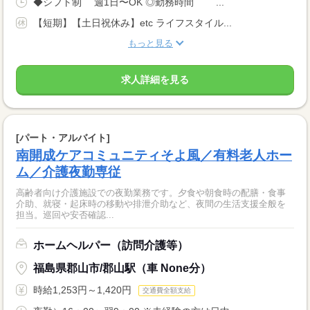
◆シフト制 週1日〜OK ◎勤務時間 ￣￣...
【短期】【土日祝休み】etc ライフスタイル...
もっと見る
求人詳細を見る
[パート・アルバイト]
南開成ケアコミュニティそよ風／有料老人ホー
ム／介護夜勤専従
高齢者向け介護施設での夜勤業務です。夕食や朝食時の配膳・食事
介助、就寝・起床時の移動や排泄介助など、夜間の生活支援全般を
担当。巡回や安否確認...
ホームヘルパー（訪問介護等）
福島県郡山市/郡山駅（車 None分）
時給1,253円～1,420円
交通費全額支給