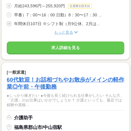
月給243,596円～255,920円
交通費全額支給
早番）7：00〜16：00 日勤）8：30〜17：30 ...
年間休日107日 ※シフト制（月9公休、2月は...
もっと見る
求人詳細を見る
[一般派遣]
60代歓迎！お話相づちやお散歩がメインの軽作
業◎午前・午後勤務
●しっかり稼ぎたい ●今後も長く続けられる仕事がしたい そんな方、
「介護」のお仕事はいかがでしょうか？ 介護といっても、最近では
経験や資格...
介護助手
福島県郡山市/中山宿駅