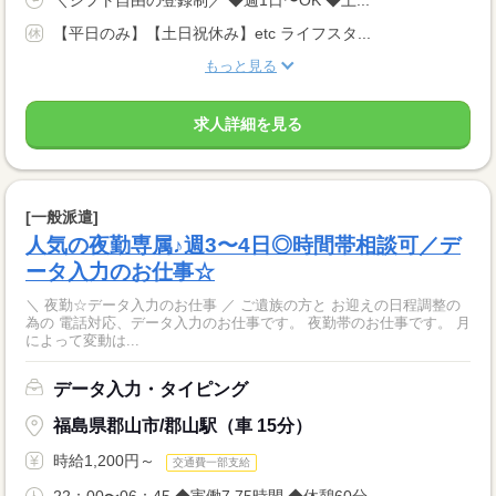
＼シフト自由の登録制／ ◆週1日〜OK ◆土...
【平日のみ】【土日祝休み】etc ライフスタ...
もっと見る
求人詳細を見る
[一般派遣]
人気の夜勤専属♪週3〜4日◎時間帯相談可／デ
ータ入力のお仕事☆
＼ 夜勤☆データ入力のお仕事 ／ ご遺族の方と お迎えの日程調整の
為の 電話対応、データ入力のお仕事です。 夜勤帯のお仕事です。 月
によって変動は...
データ入力・タイピング
福島県郡山市/郡山駅（車 15分）
時給1,200円～
交通費一部支給
22：00〜06：45 ◆実働7.75時間 ◆休憩60分