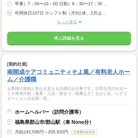
早番）7：00〜16：00 日勤）8：30〜17：30 ...
年間休日107日 ※シフト制（月9公休、2月は...
もっと見る
求人詳細を見る
[契約社員]
南開成ケアコミュニティそよ風／有料老人ホー
ム／介護職
お客様の笑顔と安心を支える介護のお仕事です。日常生活のサポー
トや身体介助（食事・入浴・排せつ・移乗など）をはじめ、レクリ
エーションの企画・実...
ホームヘルパー（訪問介護等）
福島県郡山市/郡山駅（車 None分）
月給243,596円～255,920円
交通費全額支給