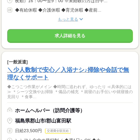
夜勤）16：00〜翌9：00 ※未経験の方は日中...
◆有給休暇 ◆介護休暇 ◆育児休暇 ◆産前...
もっと見る
求人詳細を見る
[一般派遣]
＼少人数制で安心／入浴ナシ♪掃除や会話で無
理なくサポート
◆こつこつ作業がメイン ◆時間に追われず、ゆったり ≪具体的には
≫ ＊シーツ交換やお掃除 ＊備品の補充 ＊就寝のお手伝いや就寝後の
見回り ＊食事...
ホームヘルパー（訪問介護等）
福島県郡山市/郡山富田駅
日給23,500円
交通費全額支給