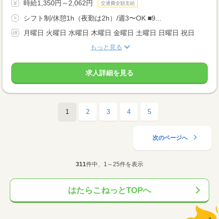
時給1,350円～2,062円
交通費全額支給
シフト制/休憩1h（夜勤は2h）/週3〜OK ■9...
月曜日 火曜日 水曜日 木曜日 金曜日 土曜日 日曜日 祝日
もっと見る
求人詳細を見る
1
2
3
4
5
次のページへ
311
件中、1～25件を表示
はたらこねっとTOPへ