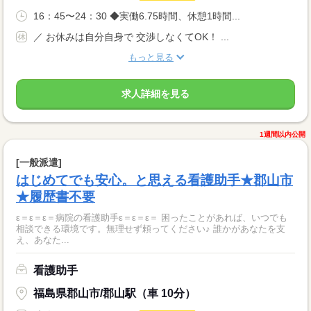
16：45〜24：30 ◆実働6.75時間、休憩1時間...
／ お休みは自分自身で 交渉しなくてOK！ ...
もっと見る
求人詳細を見る
1週間以内公開
[一般派遣]
はじめてでも安心。と思える看護助手★郡山市
★履歴書不要
ε＝ε＝ε＝病院の看護助手ε＝ε＝ε＝ 困ったことがあれば、いつでも
相談できる環境です。無理せず頼ってください♪ 誰かがあなたを支
え、あなた...
看護助手
福島県郡山市/郡山駅（車 10分）