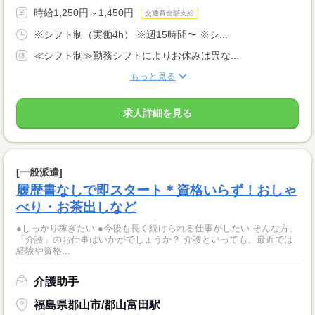
時給1,250円～1,450円
交通費全額支給
※シフト制（実働4h） ※週15時間〜 ※シ...
≪シフト制≫勤務シフトによりお休みは異な...
もっと見る
求人詳細を見る
[一般派遣]
履歴書なしで即スタート＊資格いらず！おしゃ
べり・お茶出しなど
●しっかり稼ぎたい ●今後も長く続けられる仕事がしたい そんな方、
「介護」のお仕事はいかがでしょうか？ 介護といっても、最近では
経験や資格...
介護助手
福島県郡山市/郡山富田駅