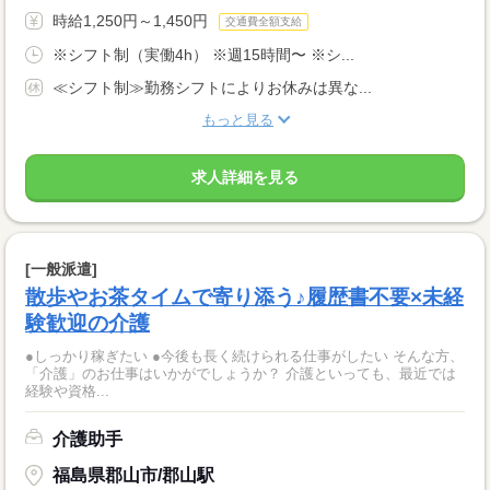
時給1,250円～1,450円
交通費全額支給
※シフト制（実働4h） ※週15時間〜 ※シ...
≪シフト制≫勤務シフトによりお休みは異な...
もっと見る
求人詳細を見る
[一般派遣]
散歩やお茶タイムで寄り添う♪履歴書不要×未経
験歓迎の介護
●しっかり稼ぎたい ●今後も長く続けられる仕事がしたい そんな方、
「介護」のお仕事はいかがでしょうか？ 介護といっても、最近では
経験や資格...
介護助手
福島県郡山市/郡山駅