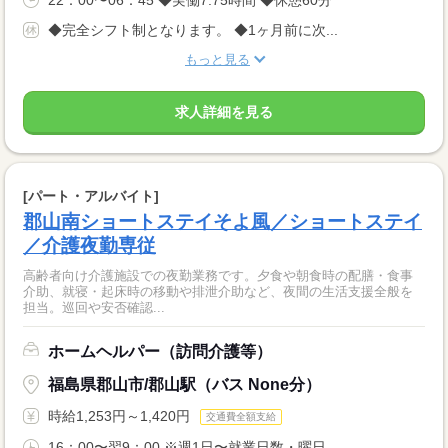
◆完全シフト制となります。 ◆1ヶ月前に次...
もっと見る
求人詳細を見る
[パート・アルバイト]
郡山南ショートステイそよ風／ショートステイ
／介護夜勤専従
高齢者向け介護施設での夜勤業務です。夕食や朝食時の配膳・食事
介助、就寝・起床時の移動や排泄介助など、夜間の生活支援全般を
担当。巡回や安否確認...
ホームヘルパー（訪問介護等）
福島県郡山市/郡山駅（バス None分）
時給1,253円～1,420円
交通費全額支給
16：00〜翌9：00 ※週1日〜就業日数・曜日...