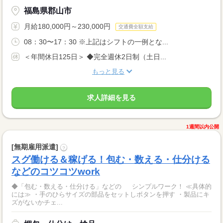
福島県郡山市
月給180,000円～230,000円
交通費全額支給
08：30〜17：30 ※上記はシフトの一例とな...
＜年間休日125日＞ ◆完全週休2日制（土日...
もっと見る
求人詳細を見る
1週間以内公開
[無期雇用派遣]
?
スグ働ける＆稼げる！包む・数える・仕分ける
などのコツコツwork
◆「包む・数える・仕分ける」などの シンプルワーク！ ≪具体的
には≫ ・手のひらサイズの部品をセットしボタンを押す ・製品にキ
ズがないかチェ...