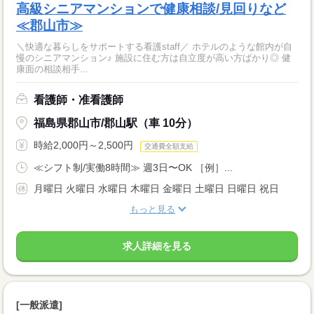
高級シニアマンションで健康相談/見回りなど
≪郡山市≫
＼快適な暮らしをサポートする看護staff／ ホテルのような館内が自
慢のシニアマンション♪ 施設に住む方は自立度が高い方ばかり◎ 健
康面の相談相手...
看護師・准看護師
福島県郡山市/郡山駅（車 10分）
時給2,000円～2,500円
交通費全額支給
≪シフト制/実働8時間≫ 週3日〜OK ［例］...
月曜日 火曜日 水曜日 木曜日 金曜日 土曜日 日曜日 祝日
もっと見る
求人詳細を見る
[一般派遣]