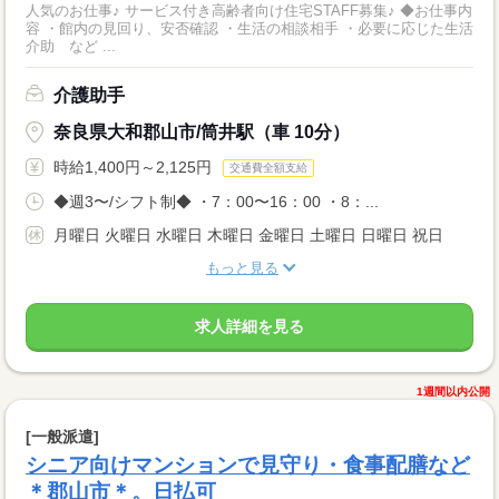
人気のお仕事♪ サービス付き高齢者向け住宅STAFF募集♪ ◆お仕事内
容 ・館内の見回り、安否確認 ・生活の相談相手 ・必要に応じた生活
介助 など ...
介護助手
奈良県大和郡山市/筒井駅（車 10分）
時給1,400円～2,125円
交通費全額支給
◆週3〜/シフト制◆ ・7：00〜16：00 ・8：...
月曜日 火曜日 水曜日 木曜日 金曜日 土曜日 日曜日 祝日
もっと見る
求人詳細を見る
1週間以内公開
[一般派遣]
シニア向けマンションで見守り・食事配膳など
＊郡山市＊。日払可