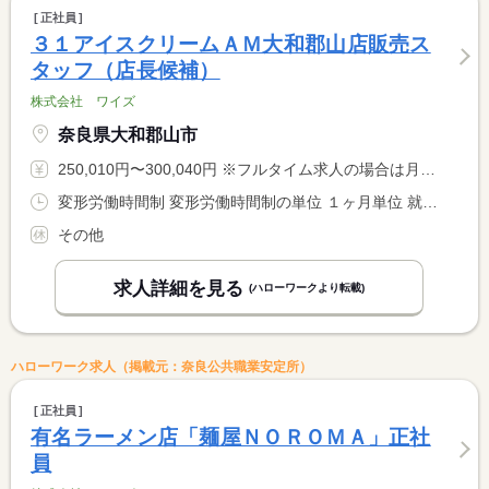
正社員
３１アイスクリームＡＭ大和郡山店販売ス
タッフ（店長候補）
株式会社 ワイズ
奈良県大和郡山市
250,010円〜300,040円 ※フルタイム求人の場合は月額（換算額）、パート求人の場合は時間額を表示しています。
変形労働時間制 変形労働時間制の単位 １ヶ月単位 就業時間１ 9時30分〜18時30分 就業時間２ 13時00分〜22時00分 又は 10時00分〜19時30分の時間の間の8時間 就業時間に関する特記事項 １ヶ月毎に平均４０Ｈ／週になる様にシフト調整
その他
求人詳細を見る
(ハローワークより転載)
ハローワーク求人（掲載元：奈良公共職業安定所）
正社員
有名ラーメン店「麺屋ＮＯＲＯＭＡ」正社
員