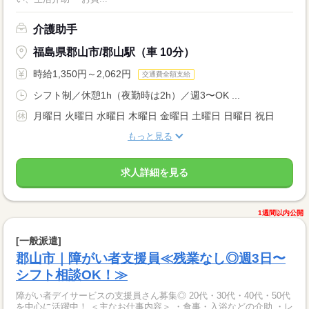
介護助手
福島県郡山市/郡山駅（車 10分）
時給1,350円～2,062円
交通費全額支給
シフト制／休憩1h（夜勤時は2h）／週3〜OK ...
月曜日 火曜日 水曜日 木曜日 金曜日 土曜日 日曜日 祝日
もっと見る
求人詳細を見る
1週間以内公開
[一般派遣]
郡山市｜障がい者支援員≪残業なし◎週3日〜
シフト相談OK！≫
障がい者デイサービスの支援員さん募集◎ 20代・30代・40代・50代
を中心に活躍中！ ＜主なお仕事内容＞ ・食事・入浴などの介助 ・レ