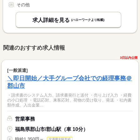
その他
求人詳細を見る
(ハローワークより転載)
関連のおすすめ求人情報
3日以内公開
[一般派遣]
＼即日開始／大手グループ会社での経理事務＠
郡山市
・請求書のシステム入力、請求書発行と送付 ・売り上げ入力 ・経費
の小口処理 ・電話応対、来客応対、荷物の受け取り、発送 ・社内書
類作成、入出金業...
営業事務
福島県郡山市/郡山駅（車 10分）
時給1,350円～
交通費全額支給