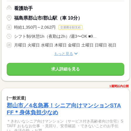
看護助手
福島県郡山市/郡山駅（車 10分）
時給1,350円～2,062円
交通費全額支給
シフト制/休憩1h（夜勤は2h）/週3〜OK ■9...
月曜日 火曜日 水曜日 木曜日 金曜日 土曜日 日曜日 祝日
もっと見る
求人詳細を見る
1週間以内公開
[一般派遣]
郡山市／4名急募！シニア向けマンションSTA
FF＊身体負担少なめ
＊きれいなシニア向けマンション（サービス付き高齢者向け住宅）S
TAFF おもなお仕事 ・見回り、安否確認 ・できないことのお手伝
い、生活介助 ・お買...