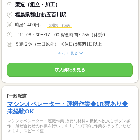
製造（組立・加工）
福島県郡山市/五百川駅
時給1,400円～
交通費一部支給
［1］08：30〜17：00 稼働時間7.75h（休憩0...
５勤２休（土日以外） ※休日は毎週1日以上
もっと見る
求人詳細を見る
[一般派遣]
マシンオペレーター・運搬作業◆1R寮あり◆
未経験OK
マシンオペレーター・運搬作業 必要な材料を機械へ投入しボタン操
作、混ぜ合わせの作業を行います 1つ1つ丁寧に作業を行っていただ
きます。スピード重...