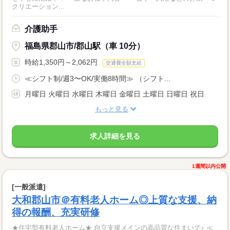
クリエーション...
介護助手
福島県郡山市/郡山駅（車 10分）
時給1,350円～2,062円
交通費全額支給
≪シフト制/週3〜OK/実働8時間≫ （シフト...
月曜日 火曜日 水曜日 木曜日 金曜日 土曜日 日曜日 祝日
もっと見る
求人詳細を見る
1週間以内公開
[一般派遣]
大和郡山市＠有料老人ホーム◎上質な支援、納
得の報酬、充実研修
★住宅型有料老人ホーム★ 自立支援メインの高品質な住まいで♪ ≪