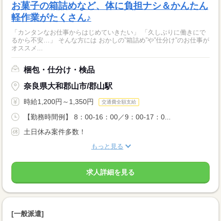
お菓子の箱詰めなど、体に負担ナシ＆かんたん
軽作業がたくさん♪
「カンタンなお仕事からはじめていきたい」 「久しぶりに働きにで
るから不安…」 そんな方には おかしの”箱詰め”や”仕分け”のお仕事が
オススメ...
梱包・仕分け・検品
奈良県大和郡山市/郡山駅
時給1,200円～1,350円
交通費全額支給
【勤務時間例】 8：00-16：00／9：00-17：0...
土日休み案件多数！
もっと見る
求人詳細を見る
[一般派遣]