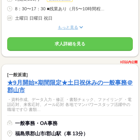
8：30〜17：30 ■残業あり（月5〜10時間程...
土曜日 日曜日 祝日
もっと見る
求人詳細を見る
3日以内公開
[一般派遣]
★9月開始×期間限定★土日祝休みの一般事務＠
郡山市
・資料作成、データ入力・修正 ・書類チェック、ファイリング ・電
話応対、来客応対、メール応対 各地でマンパワースタッフ活躍中の
職場です◎ 書類...
一般事務・OA事務
福島県郡山市/郡山駅（車 13分）