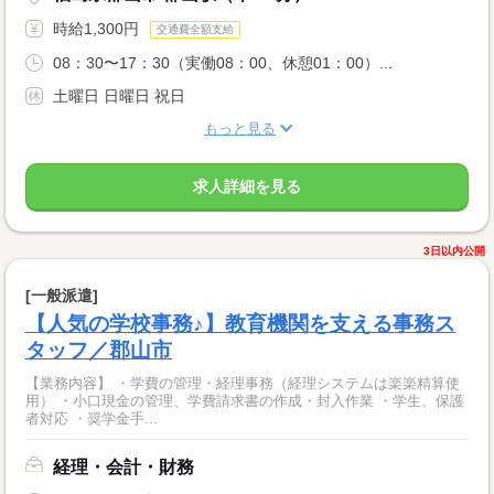
時給1,300円
交通費全額支給
08：30〜17：30（実働08：00、休憩01：00）...
土曜日 日曜日 祝日
もっと見る
求人詳細を見る
3日以内公開
[一般派遣]
【人気の学校事務♪】教育機関を支える事務ス
タッフ／郡山市
【業務内容】 ・学費の管理・経理事務（経理システムは楽楽精算使
用） ・小口現金の管理、学費請求書の作成・封入作業 ・学生、保護
者対応 ・奨学金手...
経理・会計・財務