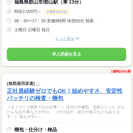
福島県郡山市/郡山駅（車 13分）
時給2,000円～
交通費全額支給
08：30〜17：30 実働8時間 休憩60分 残業...
土曜日 日曜日 祝日
もっと見る
求人詳細を見る
1週間以内公開
[無期雇用派遣]
?
正社員経験ゼロでもOK！始めやすさ、安定性
バッチリの検査・梱包
＜モノづくり業界でのお仕事！＞ 仕分けや梱包、包装といった かん
たんなお仕事などが中心。 （そのほか、組立や加工などもありま
す！） 覚えやすい...
梱包・仕分け・検品