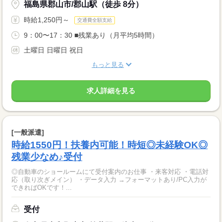
福島県郡山市/郡山駅（徒歩 8分）
時給1,250円～
交通費全額支給
9：00〜17：30 ■残業あり（月平均5時間）
土曜日 日曜日 祝日
もっと見る
求人詳細を見る
[一般派遣]
時給1550円！扶養内可能！時短◎未経験OK◎
残業少なめ♪受付
◎自動車のショールームにて受付案内のお仕事 ・来客対応 ・電話対
応（取り次ぎメイン） ・データ入力 →フォーマットあり/PC入力が
できればOKです！...
受付