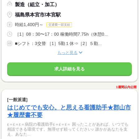
製造（組立・加工）
福島県本宮市/本宮駅
時給1,400円～
交通費一部支給
［1］08：30〜17：00 稼働時間7.75h（休憩0...
■シフト：3交替 ［1］5勤１休⇒［2］５勤...
もっと見る
求人詳細を見る
1週間以内公開
[一般派遣]
はじめてでも安心。と思える看護助手★郡山市
★履歴書不要
ε＝ε＝ε＝病院の看護助手ε＝ε＝ε＝ 困ったことがあれば、いつでも
相談できる環境です。無理せず頼ってください♪ 誰かがあなたを支
え、あなた...