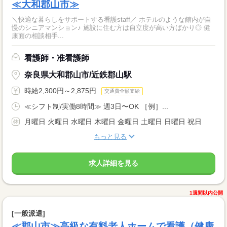
≪大和郡山市≫
＼快適な暮らしをサポートする看護staff／ ホテルのような館内が自
慢のシニアマンション♪ 施設に住む方は自立度が高い方ばかり◎ 健
康面の相談相手...
看護師・准看護師
奈良県大和郡山市/近鉄郡山駅
時給2,300円～2,875円
交通費全額支給
≪シフト制/実働8時間≫ 週3日〜OK ［例］...
月曜日 火曜日 水曜日 木曜日 金曜日 土曜日 日曜日 祝日
もっと見る
求人詳細を見る
1週間以内公開
[一般派遣]
≪郡山市≫高級な有料老人ホームで看護（健康