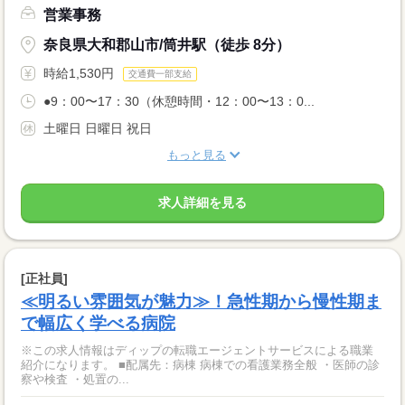
営業事務
奈良県大和郡山市/筒井駅（徒歩 8分）
時給1,530円
交通費一部支給
●9：00〜17：30（休憩時間・12：00〜13：0...
土曜日 日曜日 祝日
もっと見る
求人詳細を見る
[正社員]
≪明るい雰囲気が魅力≫！急性期から慢性期ま
で幅広く学べる病院
※この求人情報はディップの転職エージェントサービスによる職業
紹介になります。 ■配属先：病棟 病棟での看護業務全般 ・医師の診
察や検査 ・処置の...