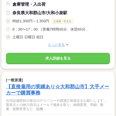
倉庫管理・入出荷
奈良県大和郡山市/大和小泉駅
時給1,300円～1,350円
交通費一部支給
8：30〜17：00 （実働7時間45分、休憩45分...
土曜日 日曜日 祝日
もっと見る
求人詳細を見る
[一般派遣]
【直接雇用の実績あり☆大和郡山市】大手メー
カーで購買事務
住宅設備部材の発注のデリバリーや調達計画策定をお願いします。
製造元との納入指示はメールで連絡を取り、納期変更、明細、数
量・枚数変更など、臨機...