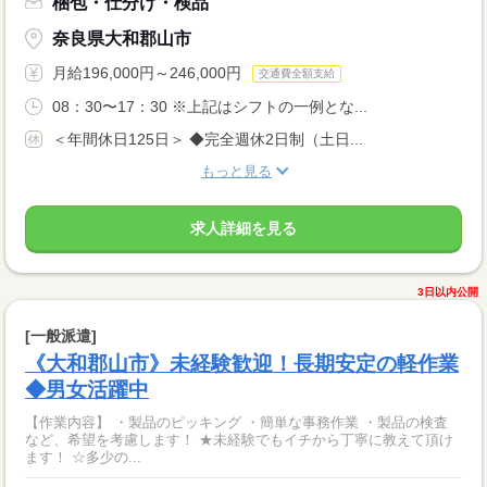
梱包・仕分け・検品
奈良県大和郡山市
月給196,000円～246,000円
交通費全額支給
08：30〜17：30 ※上記はシフトの一例とな...
＜年間休日125日＞ ◆完全週休2日制（土日...
もっと見る
求人詳細を見る
3日以内公開
[一般派遣]
《大和郡山市》未経験歓迎！長期安定の軽作業
◆男女活躍中
【作業内容】 ・製品のピッキング ・簡単な事務作業 ・製品の検査
など、希望を考慮します！ ★未経験でもイチから丁寧に教えて頂け
ます！ ☆多少の...