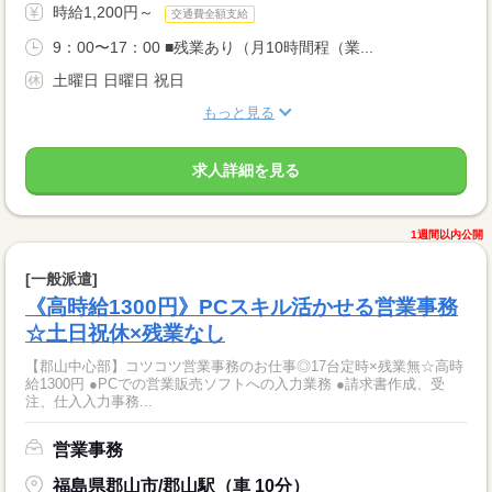
時給1,200円～
交通費全額支給
9：00〜17：00 ■残業あり（月10時間程（業...
土曜日 日曜日 祝日
もっと見る
求人詳細を見る
1週間以内公開
[一般派遣]
《高時給1300円》PCスキル活かせる営業事務
☆土日祝休×残業なし
【郡山中心部】コツコツ営業事務のお仕事◎17台定時×残業無☆高時
給1300円 ●PCでの営業販売ソフトへの入力業務 ●請求書作成、受
注、仕入入力事務...
営業事務
福島県郡山市/郡山駅（車 10分）