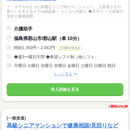
＊。ホテルのように綺麗なシニア向けマンション＊。 入居者さまの
暮らしを支えるケアstaff急募！ ≪シゴト内容≫ ◆見守り ⇒入居者の
安全と健康状態...
介護助手
福島県郡山市/郡山駅（車 10分）
時給1,350円～2,062円
交通費全額支給
◆週3〜曜日不問 ◆希望シフト制（他シフト...
月曜日 火曜日 水曜日 木曜日 金曜日 土曜日 日曜日 祝日
もっと見る
求人詳細を見る
1週間以内公開
[一般派遣]
高級シニアマンションで健康相談/見回りなど