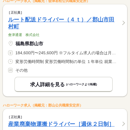
ハローワーク求人（掲載元：会津若松公共職業安定所）
正社員
ルート配送ドライバー（４ｔ）／郡山市田
村町
會津通運 株式会社
福島県郡山市
184,600円〜245,600円 ※フルタイム求人の場合は月額（換算額）、パート求人の場合は時間額を表示しています。
変形労働時間制 変形労働時間制の単位 １年単位 就業時間１ 1時00分〜10時00分 就業時間２ 3時00分〜12時00分 就業時間３ 8時00分〜17時00分 就業時間に関する特記事項 表記就業時間帯は基本時間帯 <BR> であり、勤務表によります。 <BR> ※相談可
その他
求人詳細を見る
(ハローワークより転載)
ハローワーク求人（掲載元：郡山公共職業安定所）
正社員
産業廃棄物運搬ドライバー［週休２日制］