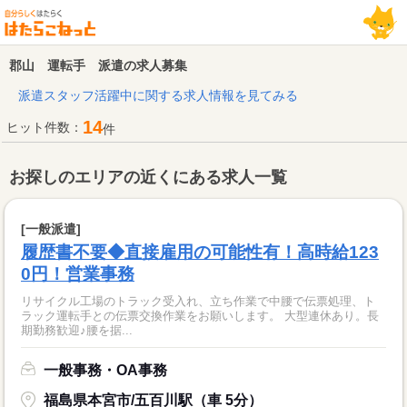
郡山 運転手 派遣の求人募集
派遣スタッフ活躍中に関する求人情報を見てみる
14
ヒット件数：
件
お探しのエリアの近くにある求人一覧
[一般派遣]
履歴書不要◆直接雇用の可能性有！高時給123
0円！営業事務
リサイクル工場のトラック受入れ、立ち作業で中腰で伝票処理、ト
ラック運転手との伝票交換作業をお願いします。 大型連休あり。長
期勤務歓迎♪腰を据...
一般事務・OA事務
福島県本宮市/五百川駅（車 5分）