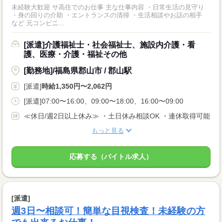
未経験大歓迎 サ高住でのお仕事 主な仕事内容 ・日常生活の見守り
・身の回りの介助 ・エントランスの清掃 ・生活相談やお話の相手
など 元コンビニ...
[派遣]介護福祉士・社会福祉士、施設内介護・看
護、医療・介護・福祉その他
[勤務地]/福島県郡山市 / 郡山駅
[派遣]
時給1,350円〜2,062円
[派遣]07:00〜16:00、09:00〜18:00、16:00〜09:00
≪休日/週2日以上休み≫ ・土日休み相談OK ・連休取得可能
もっと見る
応募する（バイトル求人）
[派遣]
週3日〜相談可！簡単な目視検査！未経験の方