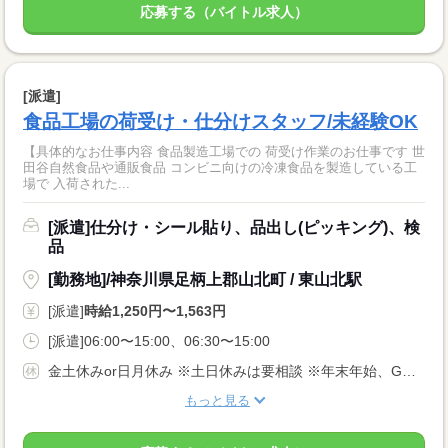
応募する（バイトル求人）
[派遣]
食品工場の荷受け・仕分けスタッフ/未経験OK
【具体的なお仕事内容 食品製造工場での 荷受け作業のお仕事です 世
田谷自然食品や通販食品 コンビニ向けの冷凍食品を製造している工
場で 入荷された...
[派遣]仕分け・シール貼り、品出し(ピッキング)、検
品
[勤務地]/神奈川県足柄上郡山北町 / 東山北駅
[派遣]
時給1,250円〜1,563円
[派遣]06:00〜15:00、06:30〜15:00
金土休みor日月休み ※土日休みは要相談 ※年末年始、GW、夏季休暇、祝日も休みの可能性有り
もっと見る