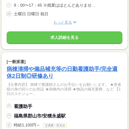
9：00〜17：45 ※残業はほとんどありませ...
土曜日 日曜日 祝日
もっと見る
求人詳細を見る
[一般派遣]
病棟清掃や備品補充等の日勤看護助手/完全週
休2日制◎研修あり
【仕事内容】 病棟で看護師さんのお手伝いをお願いします。 ★患者
様の身の回りのお世話 ★病棟内の清掃 ★物品の補充業務…など 【1
日のスケジュー...
看護助手
福島県郡山市/安積永盛駅
時給1,100円～
交通費一部支給