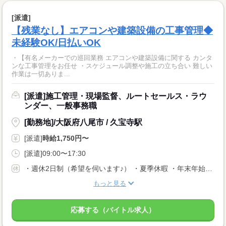
[派遣]
【残業なし】エアコンや建築設備の工事管理◆
未経験OK/日払いOK
・【有名メーカーでの巡回業務 エアコンや建築設備に関する カンタ
ンな工事管理をお任せ ・スケジュール調整や施工の立ち合い 難しい
作業は一切ありま...
[派遣]施工管理・現場監督、ルートセールス・ラウ
ンダー、一般事務職
[勤務地]/大阪府八尾市 / 久宝寺駅
[派遣]
時給1,750円〜
[派遣]09:00〜17:30
・週休2日制（希望を伺います♪） ・夏季休暇 ・年末年始休暇 ・GW休暇
もっと見る
応募する（バイトル求人）