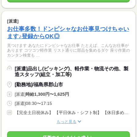
[派遣]
お仕事多数！ドンピシャなお仕事見つけちゃい
ます♪登録からOK◎
見つけます あなたにドンピシャなお仕事 たとえば、こんなお仕事が
あります コツコツ軽作業 リスト通りに部品を集めるダケ 座り作業の
カンタン検査も ...
[派遣]品出し(ピッキング)、軽作業・物流その他、製
造スタッフ(組立・加工等)
[勤務地]/福島県郡山市
[派遣]
時給1,300円〜1,625円
[派遣]08:30〜17:15
【完全土日祝休み】 【平日休み・シフト制】 【休日多めシフト】 【曜日相談・お休み相談OK】 【長期休暇あり】 など案件いろいろ！ 気軽にご相談ください♪ ★有給休暇あり
もっと見る