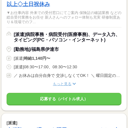
以上◇土日祝休み
▼お仕事内容 外来での受付窓口にてご案内 保険証の確認業務 などの
総合受付業務をお任せ 新人さんへのフォロー体制も充実 研修制度あ
り＆現場でのフ...
[派遣]病院事務・病院受付(医療事務)、データ入力、
タイピング(PC・パソコン・インターネット)
[勤務地]/福島県伊達市
[派遣]
時給1,140円〜
[派遣]08:30〜17:00、08:30〜12:30
／ お休みは自分自身で 交渉しなくてOK！ ＼ 曜日固定のご相談や やむを得ないお休みなどは、 当社がしっかりサポートします◎ 年間休日120日以上 完全週休2日制 土日祝休み
もっと見る
応募する（バイトル求人）
[派遣]