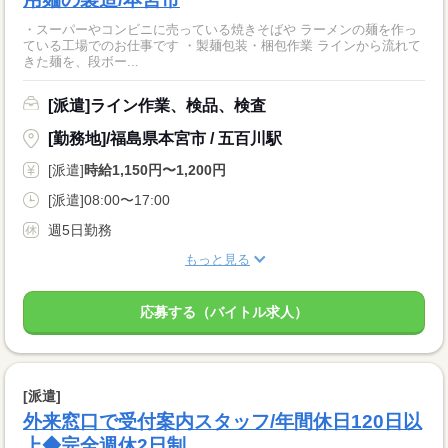
・スーパーやコンビニに売っている焼きそばや ラーメンの麺を作っ
ている工場でのお仕事です ・製麺包装・梱包作業 ラインから流れて
きた麺を、段ボー...
[派遣]ライン作業、検品、検査
[勤務地]/福島県本宮市 / 五百川駅
[派遣]
時給1,150円〜1,200円
[派遣]08:00〜17:00
週5日勤務
もっと見る
応募する（バイトル求人）
[派遣]
外来窓口で受付案内スタッフ/年間休日120日以
上◆完全週休2日制