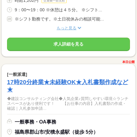
時給1,202円
交通費一部支給
9：00〜19：00 ※休憩は４５分。 ※シフト...
※シフト勤務です。※土日祝休みの相談可能...
もっと見る
求人詳細を見る
本日公開
[一般派遣]
17時20分終業★未経験OK★入札書類作成など
★
◆建設コンサルティング会社◆人気企業♪質問しやすい環境☆ランチ
スペースがあり便利です！ 【お仕事の内容】入札書類の作成・
確認｜入札参加申請...
一般事務・OA事務
福島県郡山市/安積永盛駅（徒歩 5分）