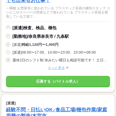
でも出来るお仕事！
＜職種 お惣菜等に使われている プラスチック容器の梱包スタッフ コ
ンビニやスーパーの惣菜などで使われている プラスチック容器を製
造している工場で...
[派遣]検査、検品、梱包
[勤務地]/奈良県奈良市 / 九条駅
[派遣]
時給1,120円〜1,400円
[派遣]08:00〜17:00、14:00〜23:00、23:00〜08:00
週休2日のシフト制 休みたい曜日も相談可能です！ 土日祝休み相談可！
もっと見る
応募する（バイトル求人）
[派遣]
経験不問・日払いOK♪食品工場/梱包作業/家庭
用麺の製造/本宮市