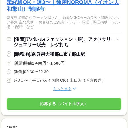
未経験OK・週3〜｜麺屋NOROMA（イオン大
和郡山）制服有
奈良県で有名なラーメン屋さん、麺屋NOROMAの接客・調理スタッ
フ募集 主な業務 ・お客様のご案内 ・レジ ・調理・調理補助 ・洗い
場 ・配膳 など
[派遣]アパレル(ファッション・服)、アクセサリー・
ジュエリー販売、レジ打ち
[勤務地]/奈良県大和郡山市 / 郡山駅
[派遣]
時給1,400円〜1,500円
[派遣]09:30〜22:30
週3日〜（平日のみも相談OK！土日入れる方優遇）
もっと見る
応募する（バイトル求人）
[派遣]