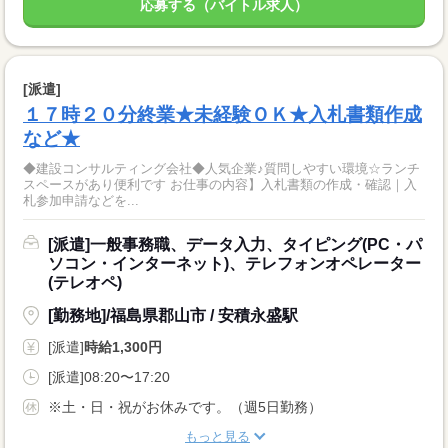
応募する（バイトル求人）
[派遣]
１７時２０分終業★未経験ＯＫ★入札書類作成
など★
◆建設コンサルティング会社◆人気企業♪質問しやすい環境☆ランチ
スペースがあり便利です お仕事の内容】入札書類の作成・確認｜入
札参加申請などを...
[派遣]一般事務職、データ入力、タイピング(PC・パ
ソコン・インターネット)、テレフォンオペレーター
(テレオペ)
[勤務地]/福島県郡山市 / 安積永盛駅
[派遣]
時給1,300円
[派遣]08:20〜17:20
※土・日・祝がお休みです。（週5日勤務）
もっと見る