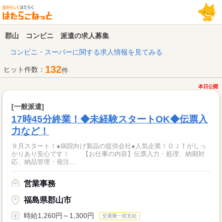
郡山 コンビニ 派遣の求人募集
コンビニ・スーパーに関する求人情報を見てみる
132
ヒット件数：
件
本日公開
[一般派遣]
17時45分終業！◆未経験スタートOK◆伝票入
力など！
９月スタート！●病院向け製品の提供会社●人気企業！ＯＪＴがしっ
かりあり安心です！ 【お仕事の内容】伝票入力・処理、納期対
応、納品管理・発注...
営業事務
福島県郡山市
時給1,260円～1,300円
交通費一部支給