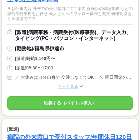
▼お仕事内容 外来での受付窓口にてご案内 保険証の確認業務 などの
総合受付業務をお任せ 新人さんへのフォロー体制も充実 研修制度あ
り＆現場でのフ...
[派遣]病院事務・病院受付(医療事務)、データ入力、
タイピング(PC・パソコン・インターネット)
[勤務地]/福島県伊達市
[派遣]
時給1,140円〜
[派遣]08:30〜17:00
／ お休みは自分自身で 交渉しなくてOK！ ＼ 曜日固定のご相談や やむを得ないお休みなどは、 当社がしっかりサポートします◎ 年間休日120日以上 完全週休2日制 土日祝休み
もっと見る
応募する（バイトル求人）
[派遣]
病院の外来窓口で受付スタッフ/年間休日120日