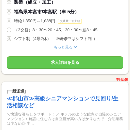
製造（組立・加工）
福島県本宮市/本宮駅（車 5分）
時給1,350円～1,688円
交通費一部支給
（2交替）8：30〜20：45、20：30〜翌8：45...
シフト制（4勤2休） ※研修中はシフト制（...
もっと見る
求人詳細を見る
本日公開
[一般派遣]
≪郡山市≫高級シニアマンションで見回り/生
活相談など
＼快適な暮らしをサポート！／ ホテルのような館内が自慢のシニア
マンション♪ 施設に住む方は自立度が高い方ばかりなので、介助業務
は少なめ◎ 生...