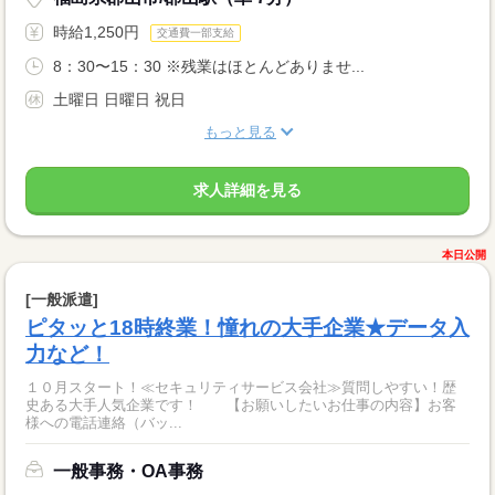
時給1,250円
交通費一部支給
8：30〜15：30 ※残業はほとんどありませ...
土曜日 日曜日 祝日
もっと見る
求人詳細を見る
本日公開
[一般派遣]
ピタッと18時終業！憧れの大手企業★データ入
力など！
１０月スタート！≪セキュリティサービス会社≫質問しやすい！歴
史ある大手人気企業です！ 【お願いしたいお仕事の内容】お客
様への電話連絡（バッ...
一般事務・OA事務