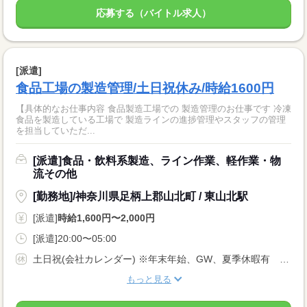
応募する（バイトル求人）
[派遣]
食品工場の製造管理/土日祝休み/時給1600円
【具体的なお仕事内容 食品製造工場での 製造管理のお仕事です 冷凍
食品を製造している工場で 製造ラインの進捗管理やスタッフの管理
を担当していただ...
[派遣]食品・飲料系製造、ライン作業、軽作業・物
流その他
[勤務地]/神奈川県足柄上郡山北町 / 東山北駅
[派遣]
時給1,600円〜2,000円
[派遣]20:00〜05:00
土日祝(会社カレンダー) ※年末年始、GW、夏季休暇有 ※年4~5回祝日出勤有
もっと見る