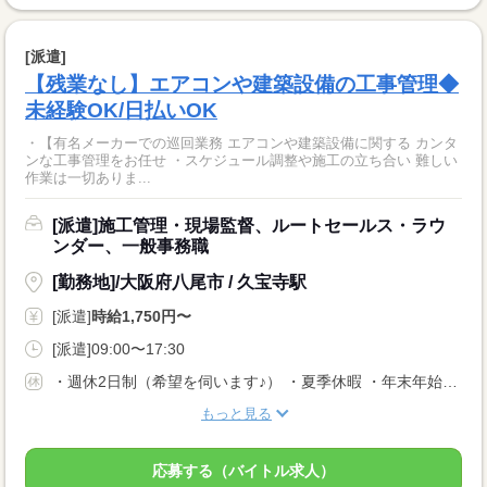
[派遣]
【残業なし】エアコンや建築設備の工事管理◆
未経験OK/日払いOK
・【有名メーカーでの巡回業務 エアコンや建築設備に関する カンタ
ンな工事管理をお任せ ・スケジュール調整や施工の立ち合い 難しい
作業は一切ありま...
[派遣]施工管理・現場監督、ルートセールス・ラウ
ンダー、一般事務職
[勤務地]/大阪府八尾市 / 久宝寺駅
[派遣]
時給1,750円〜
[派遣]09:00〜17:30
・週休2日制（希望を伺います♪） ・夏季休暇 ・年末年始休暇 ・GW休暇
もっと見る
応募する（バイトル求人）