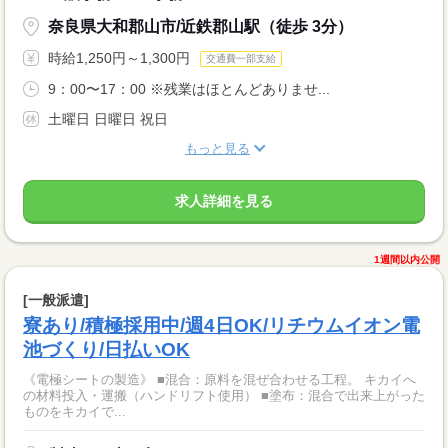
奈良県大和郡山市/近鉄郡山駅（徒歩 3分）
時給1,250円～1,300円
交通費一部支給
9：00〜17：00 ※残業はほとんどありませ...
土曜日 日曜日 祝日
もっと見る
求人詳細を見る
1週間以内公開
[一般派遣]
寮あり/積極採用中/週4日OK/リチウムイオン電
池づくり/日払いOK
《電極シートの製造》 ■混合：原料を混ぜ合わせる工程。 キカイへ
の材料投入・運搬（ハンドリフト使用） ■塗布：混合で出来上がった
ものをキカイで...