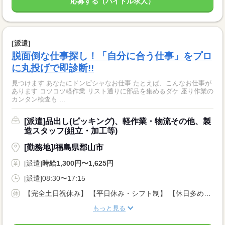
応募する（バイトル求人）
[派遣]
脱面倒な仕事探し！「自分に合う仕事」をプロ
に丸投げで即診断!!
見つけます あなたにドンピシャなお仕事 たとえば、こんなお仕事が
あります コツコツ軽作業 リスト通りに部品を集めるダケ 座り作業の
カンタン検査も ...
[派遣]品出し(ピッキング)、軽作業・物流その他、製
造スタッフ(組立・加工等)
[勤務地]/福島県郡山市
[派遣]
時給1,300円〜1,625円
[派遣]08:30〜17:15
【完全土日祝休み】 【平日休み・シフト制】 【休日多めシフト】 【曜日相談・お休み相談OK】 【長期休暇あり】 など案件いろいろ！ 気軽にご相談ください♪ ★有給休暇あり
もっと見る