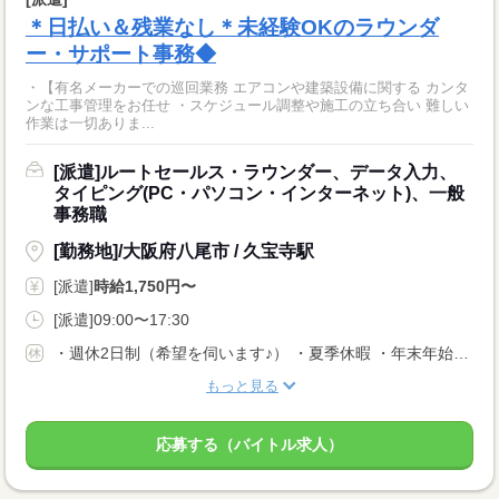
＊日払い＆残業なし＊未経験OKのラウンダ
ー・サポート事務◆
・【有名メーカーでの巡回業務 エアコンや建築設備に関する カンタ
ンな工事管理をお任せ ・スケジュール調整や施工の立ち合い 難しい
作業は一切ありま...
[派遣]ルートセールス・ラウンダー、データ入力、
タイピング(PC・パソコン・インターネット)、一般
事務職
[勤務地]/大阪府八尾市 / 久宝寺駅
[派遣]
時給1,750円〜
[派遣]09:00〜17:30
・週休2日制（希望を伺います♪） ・夏季休暇 ・年末年始休暇 ・GW休暇
もっと見る
応募する（バイトル求人）