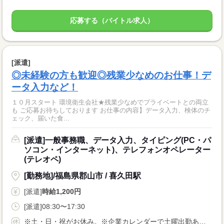
応募する（バイトル求人）
[派遣]
◎未経験の方も歓迎◎残業少なめのお仕事！デ
ータ入力など！
１０月スタート 環境衛生会社★残業少なめでプライベートとの両立
も ご応募お待ちしております お仕事の内容】データ入力、検体のチ
ェック、届いた食...
[派遣]一般事務職、データ入力、タイピング(PC・パ
ソコン・インターネット)、テレフォンオペレーター
(テレオペ)
[勤務地]/福島県郡山市 / 喜久田駅
[派遣]
時給1,200円
[派遣]08:30〜17:30
※土・日・祝がお休み。※企業カレンダーで土曜出勤あります。