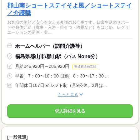
郡山南ショートステイそよ風／ショートステイ
／介護職
お客様の笑顔と安心を支える介護のお仕事です。日常生活のサポー
トや身体介助（食事・入浴・排せつ・移乗など）をはじめ、レクリ
エーションの企画・実...
ホームヘルパー（訪問介護等）
福島県郡山市/郡山駅（バス None分）
月給245,920円～285,920円
交通費全額支給
早番）7：00〜16：00 日勤）8：30〜17：30 ...
年間休日107日 ※シフト制（月9公休、2月は...
もっと見る
求人詳細を見る
[一般派遣]