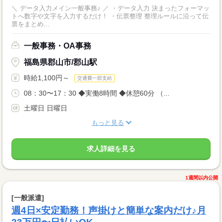
＼ データ入力メイン一般事務♪ ／ ・データ入力 決まったフォーマッ
トへ数字や文字を入力するだけ！ ・伝票整理 整理ルールに沿って伝
票をまとめ...
一般事務・OA事務
福島県郡山市/郡山駅
時給1,100円～
交通費一部支給
08：30〜17：30 ◆実働8時間 ◆休憩60分 （...
土曜日 日曜日
もっと見る
求人詳細を見る
1週間以内公開
[一般派遣]
週4日×安定勤務！声掛けと簡単な案内だけ♪月