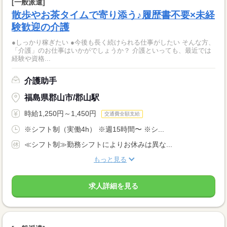
[一般派遣]
散歩やお茶タイムで寄り添う♪履歴書不要×未経
験歓迎の介護
●しっかり稼ぎたい ●今後も長く続けられる仕事がしたい そんな方、
「介護」のお仕事はいかがでしょうか？ 介護といっても、最近では
経験や資格...
介護助手
福島県郡山市/郡山駅
時給1,250円～1,450円
交通費全額支給
※シフト制（実働4h） ※週15時間〜 ※シ...
≪シフト制≫勤務シフトによりお休みは異な...
もっと見る
求人詳細を見る