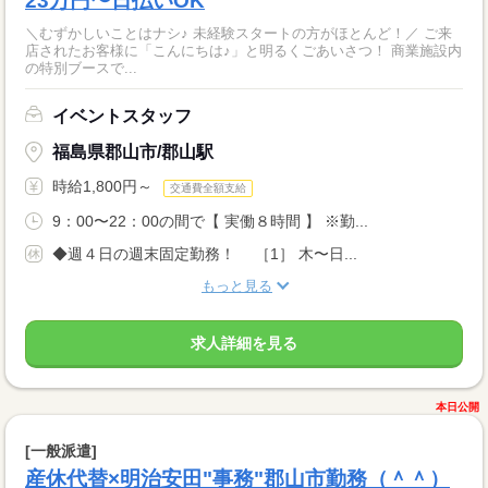
23万円〜日払いOK
＼むずかしいことはナシ♪ 未経験スタートの方がほとんど！／ ご来
店されたお客様に「こんにちは♪」と明るくごあいさつ！ 商業施設内
の特別ブースで...
イベントスタッフ
福島県郡山市/郡山駅
時給1,800円～
交通費全額支給
9：00〜22：00の間で【 実働８時間 】 ※勤...
◆週４日の週末固定勤務！ ［1］ 木〜日...
もっと見る
求人詳細を見る
本日公開
[一般派遣]
産休代替×明治安田"事務"郡山市勤務（＾＾）