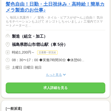
髪色自由！日勤・土日祝休み・高時給！簡単カ
メラ製造のお仕事♪
＼ 毎回人気案件！ ／ 髪色・ネイル・ピアスがぜ〜んぶ自由！ 気分
もモチベーションも上げて オシゴトしちゃいましょ♪ 工場内でスマ
ートメーターと...
製造（組立・加工）
福島県郡山市/郡山駅（車 5分）
時給1,200円～
交通費一部支給
08：30〜17：00 ◆実働7時間30分 ◆休憩60...
土曜日 日曜日 祝日
もっと見る
求人詳細を見る
[一般派遣]