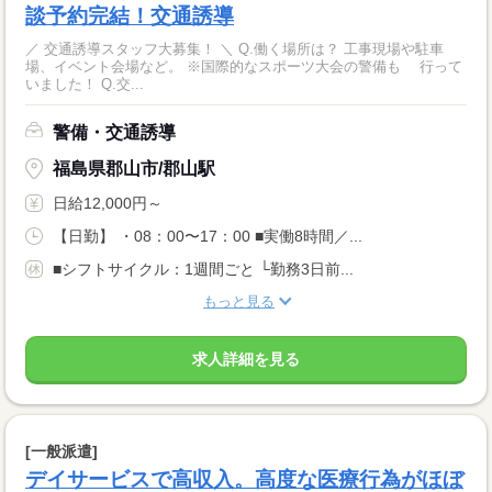
談予約完結！交通誘導
／ 交通誘導スタッフ大募集！ ＼ Q.働く場所は？ 工事現場や駐車
場、イベント会場など。 ※国際的なスポーツ大会の警備も 行って
いました！ Q.交...
警備・交通誘導
福島県郡山市/郡山駅
日給12,000円～
【日勤】 ・08：00〜17：00 ■実働8時間／...
■シフトサイクル：1週間ごと └勤務3日前...
もっと見る
求人詳細を見る
[一般派遣]
デイサービスで高収入。高度な医療行為がほぼ