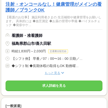
注射・オンコールなし！健康管理がメインの看
護師／ブランクOK
【看護のお仕事】 施設利用者さまの 生活補助や健康管理をお願いし
ます。 具体的には ◆血圧測定 ◆お薬の管理や準備 ◆バイタルチェ
ック ◆発疹やケ...
看護師・准看護師
福島県郡山市/喜久田駅
時給1,830円～2,030円
交通費全額支給
【シフト例】 早番／07：00〜16：00 日勤／...
◆シフト制 ◆長期休暇の取得もOK 勤務曜...
もっと見る
求人詳細を見る
[一般派遣]