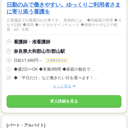
日勤のみで働きやすい。ゆっくりご利用者さま
に寄り添う看護を
介護施設での看護のお仕事です。 具体的には… ◆内服薬の管理 ◆カ
ルテ記録 ◆巡回 ◆バイタルサインチェック ◆発疹やケガなどの処
置…etc. 注射...
看護師・准看護師
奈良県大和郡山市/郡山駅
日給17,680円～
交通費全額支給
◆週2日〜OK ◆実働3時間 ◆家庭の都合で...
◆「平日だけ」など働きたい日を選べます！...
もっと見る
求人詳細を見る
[パート・アルバイト]