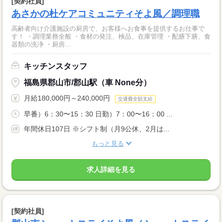
[契約社員]
あさかの杜ケアコミュニティそよ風／調理職
高齢者向け介護施設の厨房で、お客様へお食事を提供するお仕事で
す！ ・調理業務全般 ・食材の発注、検品、在庫管理 ・配膳下膳、食
器類の洗浄 ・厨房...
キッチンスタッフ
福島県郡山市/郡山駅（車 None分）
月給180,000円～240,000円
交通費全額支給
早番）6：30〜15：30 日勤）7：00〜16：00 ...
年間休日107日 ※シフト制（月9公休、2月は...
もっと見る
求人詳細を見る
[契約社員]