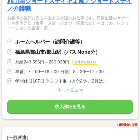
郡山南ショートステイそよ風／ショートステイ
／介護職
お客様の笑顔と安心を支える介護のお仕事です。日常生活のサポー
トや身体介助（食事・入浴・排せつ・移乗など）をはじめ、レクリ
エーションの企画・実...
ホームヘルパー（訪問介護等）
福島県郡山市/郡山駅（バス None分）
月給243,596円～260,920円
交通費全額支給
早番）7：00〜16：00 日勤）8：30〜17：30 ...
年間休日107日 ※シフト制（月9公休、2月は...
もっと見る
求人詳細を見る
1週間以内公開
[一般派遣]