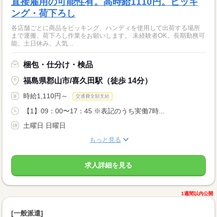
直接雇用の可能性有。高時給1110円。ピッキ
ング・荷下ろし
各店舗ごとに商品をピッキング、ハンディを使用して出荷する場所
まで運搬、荷下ろし作業をお願いします。 未経験者OK。長期勤務可
能。土日休み。人気...
梱包・仕分け・検品
福島県郡山市/喜久田駅（徒歩 14分）
時給1,110円～
交通費全額支給
【1】09：00〜17：45 ※表記のうち実働7時...
土曜日 日曜日
もっと見る
求人詳細を見る
1週間以内公開
[一般派遣]