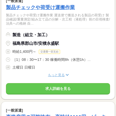
[一般派遣]
製品チェックや荷受け運搬作業
製品チェックや荷受け運搬作業 運送便で搬送される製品の荷受け 製
品確認/重量測定/組み立て品の分解・次工程（液処理）前の目視検査/
治具への格納 自...
製造（組立・加工）
福島県郡山市/安積永盛駅
時給1,400円～
交通費一部支給
［1］08：30〜17：30 稼働時間8h（休憩1h）...
土曜日 日曜日
もっと見る
求人詳細を見る
[一般派遣]