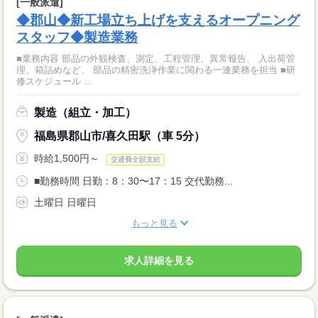
[一般派遣]
◆郡山◆新工場立ち上げを支えるオープニング
スタッフ◆製造業務
■業務内容 部品の外観検査、測定、工程管理、異常報告、 入出荷管
理、箱詰めなど、 部品の精密洗浄作業に関わる一連業務を担当 ■研
修スケジュール ...
製造（組立・加工）
福島県郡山市/喜久田駅（車 5分）
時給1,500円～
交通費全額支給
■勤務時間 日勤：8：30〜17：15 交代勤務...
土曜日 日曜日
もっと見る
求人詳細を見る