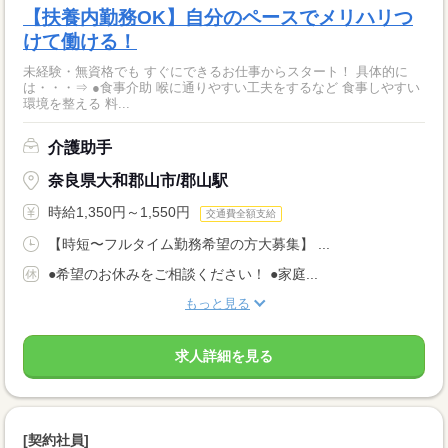
【扶養内勤務OK】自分のペースでメリハリつ
けて働ける！
未経験・無資格でも すぐにできるお仕事からスタート！ 具体的に
は・・・⇒ ●食事介助 喉に通りやすい工夫をするなど 食事しやすい
環境を整える 料...
介護助手
奈良県大和郡山市/郡山駅
時給1,350円～1,550円
交通費全額支給
【時短〜フルタイム勤務希望の方大募集】 ...
●希望のお休みをご相談ください！ ●家庭...
もっと見る
求人詳細を見る
[契約社員]