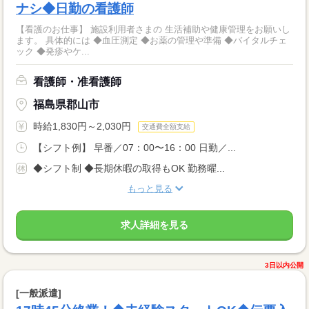
ナシ◆日勤の看護師
【看護のお仕事】 施設利用者さまの 生活補助や健康管理をお願いし
ます。 具体的には ◆血圧測定 ◆お薬の管理や準備 ◆バイタルチェ
ック ◆発疹やケ...
看護師・准看護師
福島県郡山市
時給1,830円～2,030円
交通費全額支給
【シフト例】 早番／07：00〜16：00 日勤／...
◆シフト制 ◆長期休暇の取得もOK 勤務曜...
もっと見る
求人詳細を見る
3日以内公開
[一般派遣]