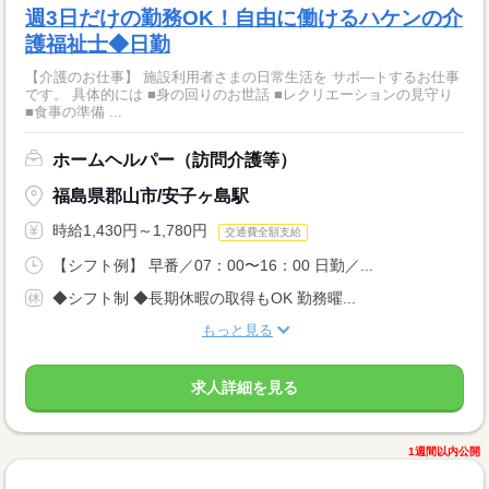
週3日だけの勤務OK！自由に働けるハケンの介
護福祉士◆日勤
【介護のお仕事】 施設利用者さまの日常生活を サポ―トするお仕事
です。 具体的には ■身の回りのお世話 ■レクリエーションの見守り
■食事の準備 ...
ホームヘルパー（訪問介護等）
福島県郡山市/安子ヶ島駅
時給1,430円～1,780円
交通費全額支給
【シフト例】 早番／07：00〜16：00 日勤／...
◆シフト制 ◆長期休暇の取得もOK 勤務曜...
もっと見る
求人詳細を見る
1週間以内公開