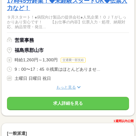
17時45分終業！◆未経験スタートOK◆伝票入
力など！
９月スタート！●病院向け製品の提供会社●人気企業！ＯＪＴがしっ
かりあり安心です！ 【お仕事の内容】伝票入力・処理、納期対
応、納品管理・発注...
営業事務
福島県郡山市
時給1,260円～1,300円
交通費一部支給
9：00〜17：45 ※残業はほとんどありませ...
土曜日 日曜日 祝日
もっと見る
求人詳細を見る
1週間以内公開
[一般派遣]