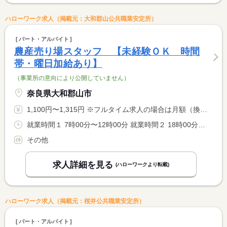
ハローワーク求人（掲載元：大和郡山公共職業安定所）
パート・アルバイト
農産売り場スタッフ 【未経験ＯＫ 時間
帯・曜日加給あり】
（事業所の意向により公開していません）
奈良県大和郡山市
1,100円〜1,315円 ※フルタイム求人の場合は月額（換算額）、パート求人の場合は時間額を表示しています。
就業時間１ 7時00分〜12時00分 就業時間２ 18時00分〜23時00分 就業時間に関する特記事項 （１）（２）は選択可 <BR> <BR> ※２２：００〜２３：００は１８歳未満の就労不可。 <BR> 労基法第６１条（１８歳未満の深夜業の禁止）
その他
求人詳細を見る
(ハローワークより転載)
ハローワーク求人（掲載元：桜井公共職業安定所）
パート・アルバイト