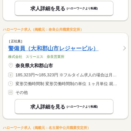
求人詳細を見る
(ハローワークより転載)
ハローワーク求人（掲載元：奈良公共職業安定所）
正社員
警備員（大和郡山市レジャービル）
株式会社 スリーエス 奈良営業所
奈良県大和郡山市
185,323円〜185,323円 ※フルタイム求人の場合は月額（換算額）、パート求人の場合は時間額を表示しています。
変形労働時間制 変形労働時間制の単位 １ヶ月単位 就業時間１ 9時00分〜22時00分 就業時間２ 9時30分〜22時30分 就業時間３ 10時00分〜22時30分 就業時間に関する特記事項 （４）２１時００分〜 ９時００分 <BR> （５）２１時００分〜１０時００分 <BR> <BR> ※実働平均１７３時間／月
その他
求人詳細を見る
(ハローワークより転載)
ハローワーク求人（掲載元：名古屋中公共職業安定所）