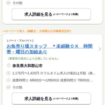
その他
求人詳細を見る
(ハローワークより転載)
ハローワーク求人（掲載元：大和郡山公共職業安定所）
パート・アルバイト
お魚売り場スタッフ ＊未経験ＯＫ 時間
帯・曜日の加給あり
（事業所の意向により公開していません）
奈良県大和郡山市
1,175円〜1,425円 ※フルタイム求人の場合は月額（換算額）、パート求人の場合は時間額を表示しています。
就業時間１ 6時00分〜12時00分 就業時間２ 7時00分〜13時00分 就業時間３ 17時00分〜22時00分 就業時間に関する特記事項 （１）包丁技術のある方 <BR> （２）包丁技術のない方 <BR> ＊就業時間は応相談 <BR> ＊学生アルバイトについては就業時間（３）の時間帯となります。
その他
求人詳細を見る
(ハローワークより転載)