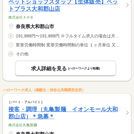
ペットショップスタッフ【生体販売】ペッ
トプラス大和郡山店
株式会社ＡＨＢ
奈良県大和郡山市
191,888円〜191,888円 ※フルタイム求人の場合は月額（換算額）、パート求人の場合は時間額を表示しています。
変形労働時間制 変形労働時間制の単位 １ヶ月単位 又は 9時00分〜21時00分の時間の間の7時間以上 就業時間に関する特記事項 シフト制による１日７．５時間勤務（月間労働１６５時間程度）
その他
求人詳細を見る
(ハローワークより転載)
ハローワーク求人（掲載元：渋谷公共職業安定所）
パート・アルバイト
接客・調理（丸亀製麺 イオンモール大和
郡山店）＊急募＊
株式会社丸亀製麺