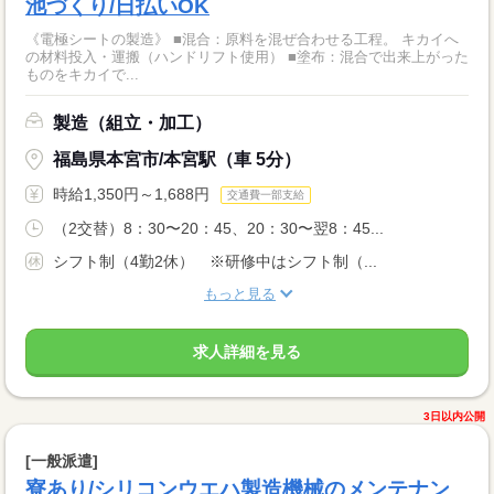
池づくり/日払いOK
《電極シートの製造》 ■混合：原料を混ぜ合わせる工程。 キカイへ
の材料投入・運搬（ハンドリフト使用） ■塗布：混合で出来上がった
ものをキカイで...
製造（組立・加工）
福島県本宮市/本宮駅（車 5分）
時給1,350円～1,688円
交通費一部支給
（2交替）8：30〜20：45、20：30〜翌8：45...
シフト制（4勤2休） ※研修中はシフト制（...
もっと見る
求人詳細を見る
3日以内公開
[一般派遣]
寮あり/シリコンウエハ製造機械のメンテナン