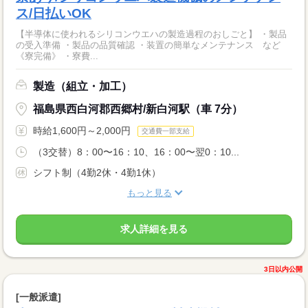
ス/日払いOK
【半導体に使われるシリコンウエハの製造過程のおしごと】 ・製品
の受入準備 ・製品の品質確認 ・装置の簡単なメンテナンス など
《寮完備》 ・寮費...
製造（組立・加工）
福島県西白河郡西郷村/新白河駅（車 7分）
時給1,600円～2,000円
交通費一部支給
（3交替）8：00〜16：10、16：00〜翌0：10...
シフト制（4勤2休・4勤1休）
もっと見る
求人詳細を見る
3日以内公開
[一般派遣]