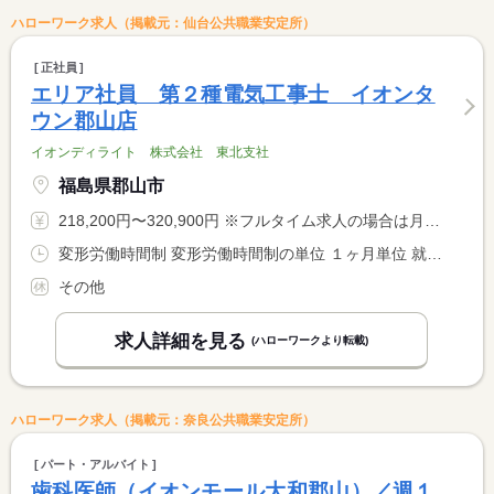
ハローワーク求人（掲載元：仙台公共職業安定所）
正社員
エリア社員 第２種電気工事士 イオンタ
ウン郡山店
イオンディライト 株式会社 東北支社
福島県郡山市
218,200円〜320,900円 ※フルタイム求人の場合は月額（換算額）、パート求人の場合は時間額を表示しています。
変形労働時間制 変形労働時間制の単位 １ヶ月単位 就業時間１ 9時00分〜18時00分 就業時間に関する特記事項 ※業務によっては上記以外のシフトも発生いたします。
その他
求人詳細を見る
(ハローワークより転載)
ハローワーク求人（掲載元：奈良公共職業安定所）
パート・アルバイト
歯科医師（イオンモール大和郡山）／週１