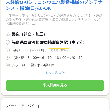
未経験OK/シリコンウエハ製造機械のメンテナ
ンス・掃除/日払いOK
【半導体に使われるシリコンウエハの製造過程のおしごと】 ・製品
の受入準備 ・製品の品質確認 ・装置の簡単なメンテナンス など
《未経験歓迎＊》 ...
製造（組立・加工）
福島県西白河郡西郷村/新白河駅（車 7分）
時給1,600円～2,000円
交通費一部支給
（3交替）8：00〜16：10、16：00〜翌0：10...
シフト制（4勤2休・4勤1休）
もっと見る
求人詳細を見る
[パート・アルバイト]