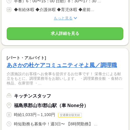
早番）6：00〜15：00 日勤）8：30〜17：30 ...
◆有給休暇 ◆介護休暇 ◆育児休暇 ◆産前...
もっと見る
求人詳細を見る
[パート・アルバイト]
あさかの杜ケアコミュニティそよ風／調理職
介護施設のお客様へお食事を提供するお仕事です！ 栄養士による献
立をもとに、調理業務等をお願いします。 ・調理業務全般 ・食材の
検品、在庫管理 ・...
キッチンスタッフ
福島県郡山市/郡山駅（車 None分）
時給1,033円～1,100円
交通費全額支給
時短勤務も募集中！週3日〜 【8時間勤務】 ...