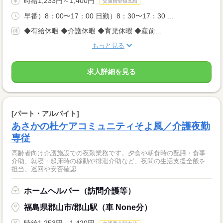
時給1,233円～1,400円
交通費全額支給
早番）8：00〜17：00 日勤）8：30〜17：30 ...
◆有給休暇 ◆介護休暇 ◆育児休暇 ◆産前...
もっと見る
求人詳細を見る
[パート・アルバイト]
あさかの杜ケアコミュニティそよ風／介護夜勤
専従
高齢者向け介護施設での夜勤業務です。夕食や朝食時の配膳・食事
介助、就寝・起床時の移動や排泄介助など、夜間の生活支援全般を
担当。巡回や安否確認...
ホームヘルパー（訪問介護等）
福島県郡山市/郡山駅（車 None分）