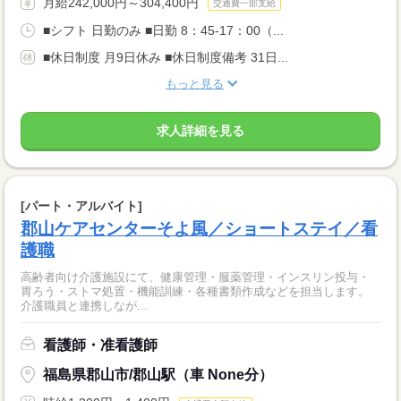
月給242,000円～304,400円
交通費一部支給
■シフト 日勤のみ ■日勤 8：45-17：00（...
■休日制度 月9日休み ■休日制度備考 31日...
もっと見る
求人詳細を見る
[パート・アルバイト]
郡山ケアセンターそよ風／ショートステイ／看
護職
高齢者向け介護施設にて、健康管理・服薬管理・インスリン投与・
胃ろう・ストマ処置・機能訓練・各種書類作成などを担当します。
介護職員と連携しなが...
看護師・准看護師
福島県郡山市/郡山駅（車 None分）