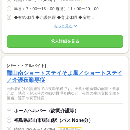
早番）7：00〜16：00 遅番）11：00〜20：00...
◆有給休暇 ◆介護休暇 ◆育児休暇 ◆産前...
もっと見る
求人詳細を見る
[パート・アルバイト]
郡山南ショートステイそよ風／ショートステイ
／介護夜勤専従
高齢者向け介護施設での夜勤業務です。夕食や朝食時の配膳・食事
介助、就寝・起床時の移動や排泄介助など、夜間の生活支援全般を
担当。巡回や安否確認...
ホームヘルパー（訪問介護等）
福島県郡山市/郡山駅（バス None分）
時給1,253円～1,420円
交通費全額支給