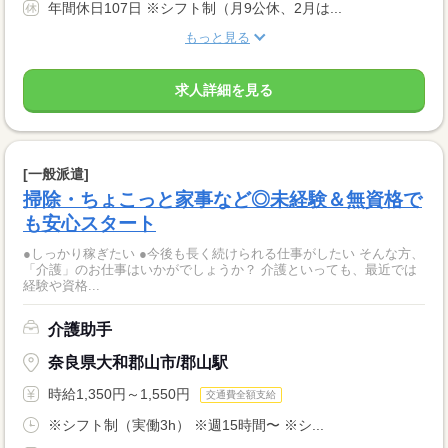
年間休日107日 ※シフト制（月9公休、2月は...
もっと見る
求人詳細を見る
[一般派遣]
掃除・ちょこっと家事など◎未経験＆無資格で
も安心スタート
●しっかり稼ぎたい ●今後も長く続けられる仕事がしたい そんな方、
「介護」のお仕事はいかがでしょうか？ 介護といっても、最近では
経験や資格...
介護助手
奈良県大和郡山市/郡山駅
時給1,350円～1,550円
交通費全額支給
※シフト制（実働3h） ※週15時間〜 ※シ...