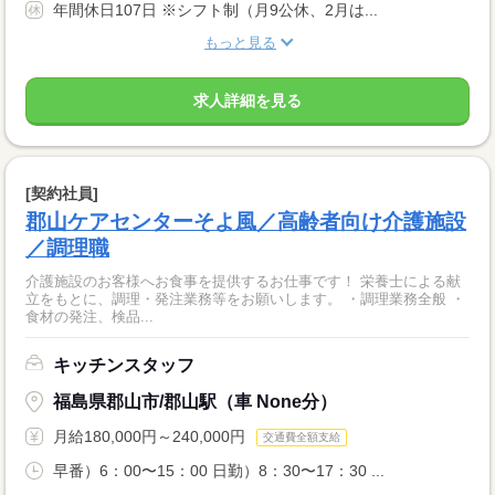
年間休日107日 ※シフト制（月9公休、2月は...
もっと見る
求人詳細を見る
[契約社員]
郡山ケアセンターそよ風／高齢者向け介護施設
／調理職
介護施設のお客様へお食事を提供するお仕事です！ 栄養士による献
立をもとに、調理・発注業務等をお願いします。 ・調理業務全般 ・
食材の発注、検品...
キッチンスタッフ
福島県郡山市/郡山駅（車 None分）
月給180,000円～240,000円
交通費全額支給
早番）6：00〜15：00 日勤）8：30〜17：30 ...