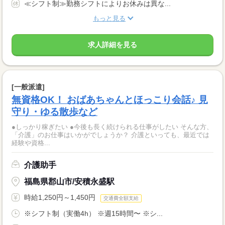
≪シフト制≫勤務シフトによりお休みは異な...
もっと見る
求人詳細を見る
[一般派遣]
無資格OK！ おばあちゃんとほっこり会話♪ 見
守り・ゆる散歩など
●しっかり稼ぎたい ●今後も長く続けられる仕事がしたい そんな方、
「介護」のお仕事はいかがでしょうか？ 介護といっても、最近では
経験や資格...
介護助手
福島県郡山市/安積永盛駅
時給1,250円～1,450円
交通費全額支給
※シフト制（実働4h） ※週15時間〜 ※シ...