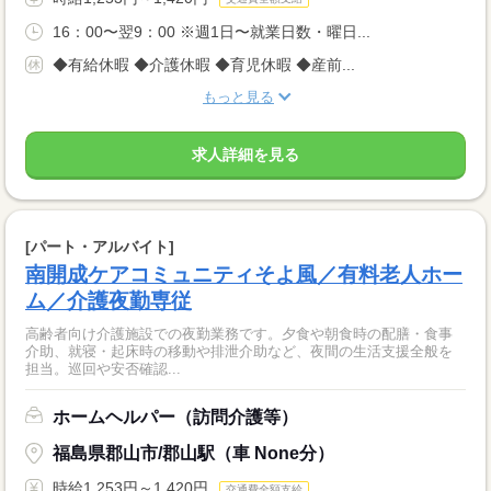
16：00〜翌9：00 ※週1日〜就業日数・曜日...
◆有給休暇 ◆介護休暇 ◆育児休暇 ◆産前...
もっと見る
求人詳細を見る
[パート・アルバイト]
南開成ケアコミュニティそよ風／有料老人ホー
ム／介護夜勤専従
高齢者向け介護施設での夜勤業務です。夕食や朝食時の配膳・食事
介助、就寝・起床時の移動や排泄介助など、夜間の生活支援全般を
担当。巡回や安否確認...
ホームヘルパー（訪問介護等）
福島県郡山市/郡山駅（車 None分）
時給1,253円～1,420円
交通費全額支給