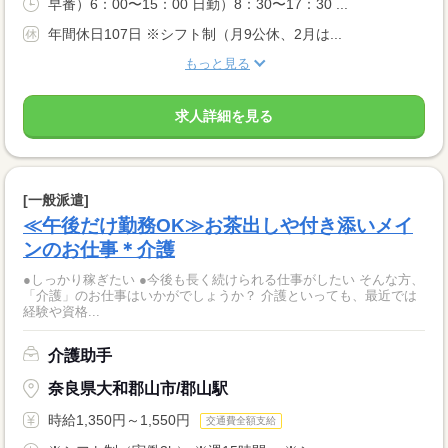
早番）6：00〜15：00 日勤）8：30〜17：30 ...
年間休日107日 ※シフト制（月9公休、2月は...
もっと見る
求人詳細を見る
[一般派遣]
≪午後だけ勤務OK≫お茶出しや付き添いメイ
ンのお仕事＊介護
●しっかり稼ぎたい ●今後も長く続けられる仕事がしたい そんな方、
「介護」のお仕事はいかがでしょうか？ 介護といっても、最近では
経験や資格...
介護助手
奈良県大和郡山市/郡山駅
時給1,350円～1,550円
交通費全額支給