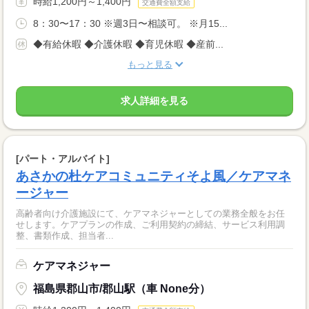
時給1,200円～1,400円
交通費全額支給
8：30〜17：30 ※週3日〜相談可。 ※月15...
◆有給休暇 ◆介護休暇 ◆育児休暇 ◆産前...
もっと見る
求人詳細を見る
[パート・アルバイト]
あさかの杜ケアコミュニティそよ風／ケアマネ
ージャー
高齢者向け介護施設にて、ケアマネジャーとしての業務全般をお任
せします。ケアプランの作成、ご利用契約の締結、サービス利用調
整、書類作成、担当者...
ケアマネジャー
福島県郡山市/郡山駅（車 None分）