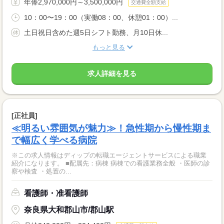
年俸2,970,000円～3,500,000円
交通費全額支給
10：00〜19：00（実働08：00、休憩01：00）...
土日祝日含めた週5日シフト勤務、月10日休...
もっと見る
求人詳細を見る
[正社員]
≪明るい雰囲気が魅力≫！急性期から慢性期ま
で幅広く学べる病院
※この求人情報はディップの転職エージェントサービスによる職業
紹介になります。 ■配属先：病棟 病棟での看護業務全般 ・医師の診
察や検査 ・処置の...
看護師・准看護師
奈良県大和郡山市/郡山駅