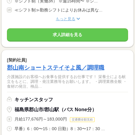
※シフト制（実働3h） ※週15時間〜 ※シ...
≪シフト制≫勤務シフトによりお休みは異な...
もっと見る
求人詳細を見る
[契約社員]
郡山南ショートステイそよ風／調理職
介護施設のお客様へお食事を提供するお仕事です！ 栄養士による献
立をもとに、調理・発注業務等をお願いします。 ・調理業務全般 ・
食材の発注、検品...
キッチンスタッフ
福島県郡山市/郡山駅（バス None分）
月給177,676円～183,000円
交通費全額支給
早番）6：00〜15：00 日勤）8：30〜17：30 ...