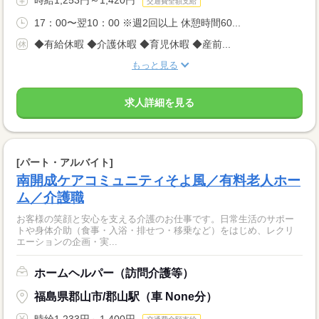
時給1,253円～1,420円
交通費全額支給
17：00〜翌10：00 ※週2回以上 休憩時間60...
◆有給休暇 ◆介護休暇 ◆育児休暇 ◆産前...
もっと見る
求人詳細を見る
[パート・アルバイト]
南開成ケアコミュニティそよ風／有料老人ホー
ム／介護職
お客様の笑顔と安心を支える介護のお仕事です。日常生活のサポー
トや身体介助（食事・入浴・排せつ・移乗など）をはじめ、レクリ
エーションの企画・実...
ホームヘルパー（訪問介護等）
福島県郡山市/郡山駅（車 None分）
時給1,233円～1,400円