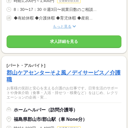
時給1,200円～1,400円
交通費全額支給
8：30〜17：30 ※週3日〜就業日数のご相談...
◆有給休暇 ◆介護休暇 ◆育児休暇 ◆産前...
もっと見る
求人詳細を見る
[パート・アルバイト]
郡山ケアセンターそよ風／デイサービス／介護
職
お客様の笑顔と安心を支える介護のお仕事です。日常生活のサポー
トや身体介助（食事・入浴・排せつ・移乗など）をはじめ、レクリ
エーションの企画・実...
ホームヘルパー（訪問介護等）
福島県郡山市/郡山駅（車 None分）