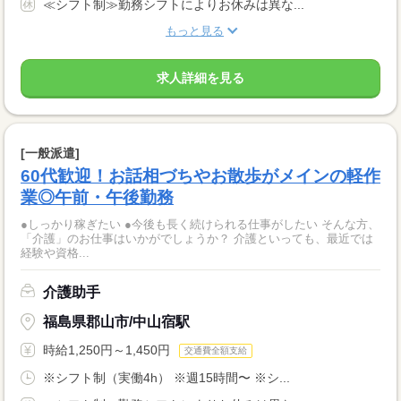
≪シフト制≫勤務シフトによりお休みは異な...
もっと見る
求人詳細を見る
[一般派遣]
60代歓迎！お話相づちやお散歩がメインの軽作
業◎午前・午後勤務
●しっかり稼ぎたい ●今後も長く続けられる仕事がしたい そんな方、
「介護」のお仕事はいかがでしょうか？ 介護といっても、最近では
経験や資格...
介護助手
福島県郡山市/中山宿駅
時給1,250円～1,450円
交通費全額支給
※シフト制（実働4h） ※週15時間〜 ※シ...