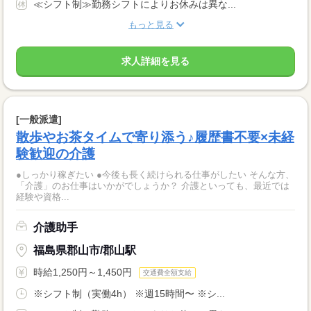
≪シフト制≫勤務シフトによりお休みは異な...
もっと見る
求人詳細を見る
[一般派遣]
散歩やお茶タイムで寄り添う♪履歴書不要×未経
験歓迎の介護
●しっかり稼ぎたい ●今後も長く続けられる仕事がしたい そんな方、
「介護」のお仕事はいかがでしょうか？ 介護といっても、最近では
経験や資格...
介護助手
福島県郡山市/郡山駅
時給1,250円～1,450円
交通費全額支給
※シフト制（実働4h） ※週15時間〜 ※シ...