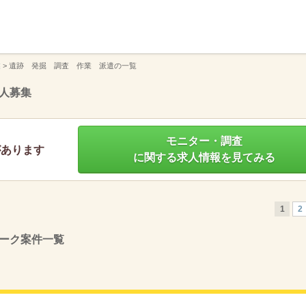
】
業
>
遺跡 発掘 調査 作業 派遣の一覧
人募集
モニター・調査
があります
に関する求人情報を見てみる
1
2
ーク案件一覧