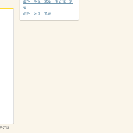
遺跡 発掘 募集 東京都 派
遣
遺跡 調査 派遣
安定所