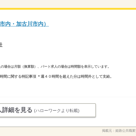
市内・加古川市内）
社
ルタイム求人の場合は月額（換算額）、パート求人の場合は時間額を表示しています。
 就業時間に関する特記事項 ＊週４０時間を超えた分は時間外として支給。
人詳細を見る
(ハローワークより転載)
掲載元：
姫路公共職業