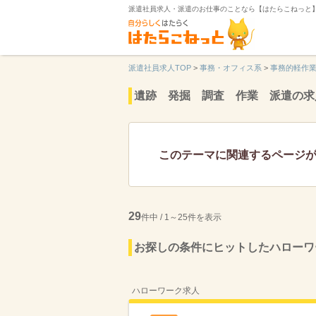
派遣社員求人・派遣のお仕事のことなら【はたらこねっと
派遣社員求人TOP
>
事務・オフィス系
>
事務的軽作
遺跡 発掘 調査 作業 派遣の求
このテーマに関連するページ
29
件中 / 1～25件を表示
お探しの条件にヒットしたハローワ
ハローワーク求人