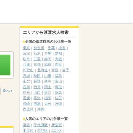
エリアから派遣求人検索
全国の都道府県のお仕事一覧
東京
神奈川
千葉
埼玉
茨城
栃木
群馬
愛知
岐阜
三重
静岡
大阪
兵庫
京都
滋賀
奈良
和歌山
北海道
青森
岩手
宮城
秋田
山形
福島
山梨
長野
新潟
富山
石川
福井
岡山
鳥取
次へ
島根
山口
香川
徳島
愛媛
高知
福岡
佐賀
長崎
熊本
大分
宮崎
鹿児島
沖縄
人気のエリアのお仕事一覧
港区
千代田区
新宿区
中央区
渋谷区
品川区