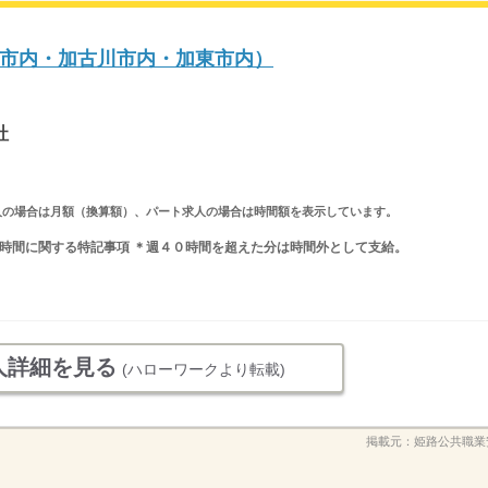
市内・加古川市内・加東市内）
社
ルタイム求人の場合は月額（換算額）、パート求人の場合は時間額を表示しています。
 就業時間に関する特記事項 ＊週４０時間を超えた分は時間外として支給。
人詳細を見る
(ハローワークより転載)
掲載元：
姫路公共職業