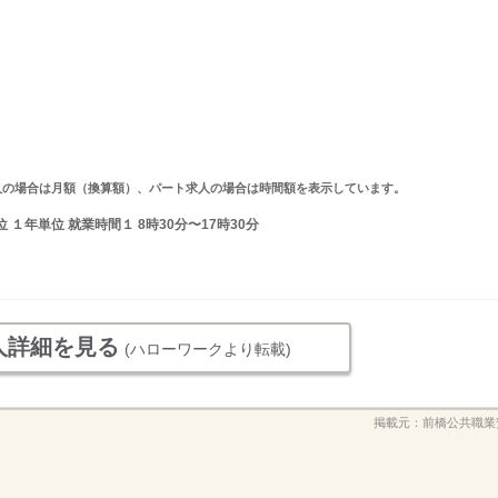
ルタイム求人の場合は月額（換算額）、パート求人の場合は時間額を表示しています。
１年単位 就業時間１ 8時30分〜17時30分
人詳細を見る
(ハローワークより転載)
掲載元：
前橋公共職業