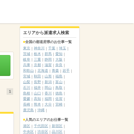
エリアから派遣求人検索
全国の都道府県のお仕事一覧
東京
神奈川
千葉
埼玉
茨城
栃木
群馬
愛知
岐阜
三重
静岡
大阪
兵庫
京都
滋賀
奈良
和歌山
北海道
青森
岩手
宮城
秋田
山形
福島
山梨
長野
新潟
富山
石川
福井
岡山
鳥取
1
島根
山口
香川
徳島
愛媛
高知
福岡
佐賀
長崎
熊本
大分
宮崎
鹿児島
沖縄
人気のエリアのお仕事一覧
港区
千代田区
新宿区
中央区
渋谷区
品川区