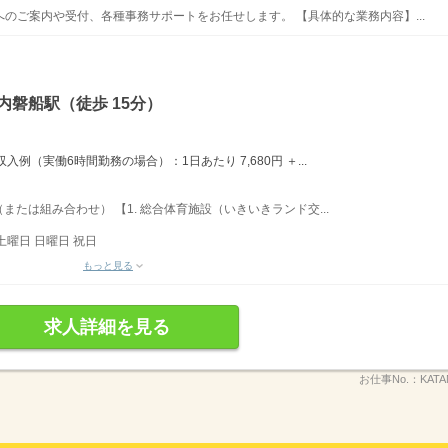
のご案内や受付、各種事務サポートをお任せします。 【具体的な業務内容】...
内磐船駅（徒歩 15分）
例（実働6時間勤務の場合）：1日あたり 7,680円 ＋...
たは組み合わせ） 【1. 総合体育施設（いきいきランド交...
土曜日 日曜日 祝日
もっと見る
求人詳細を見る
お仕事No.：
KATA