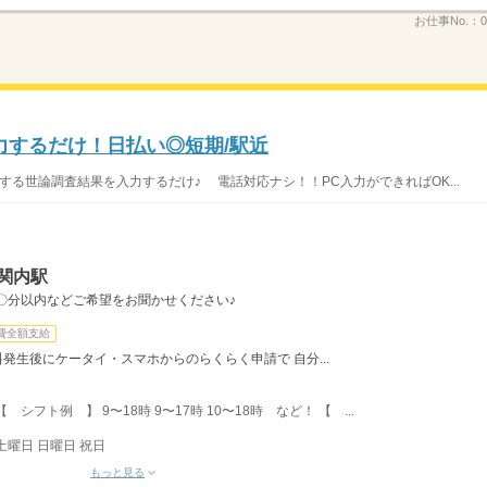
お仕事No.：
0
力するだけ！日払い◎短期/駅近
する世論調査結果を入力するだけ♪ 電話対応ナシ！！PC入力ができればOK...
関内駅
〇分以内などご希望をお聞かせください♪
費全額支給
料発生後にケータイ・スマホからのらくらく申請で 自分...
フト例 】 9〜18時 9〜17時 10〜18時 など！ 【 ...
土曜日 日曜日 祝日
もっと見る