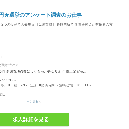
000円★選挙のアンケート調査のお仕事
2つの役割で大募集☆ 【1.調査員】 各投票所で 投票を終えた有権者の方...
す。
交通費一部支給
,000円 ※調査地点数により金額が異なります ※上記金額...
09/12～
修】 ■日程：9/12（土） ■勤務時間 ・豊崎会場 10：00〜...
祝日
もっと見る
求人詳細を見る