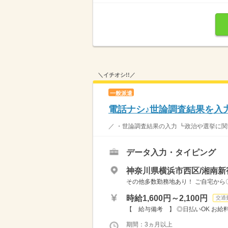
＼イチオシ!!／
一般派遣
電話ナシ♪世論調査結果を入
／ ・世論調査結果の入力 ┗政治や選挙に関
データ入力・タイピング
神奈川県横浜市西区/湘南新
その他多数勤務地あり！ ご自宅から
時給1,600円～2,100円
交通
【 給与備考 】 ◎日払いOK お給
期間：3ヵ月以上