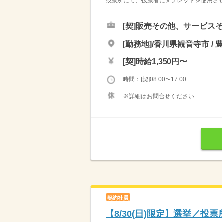
投票所にて、投票者にタブレットを使用させ
[契]
販売その他、サービス
[勤務地]/香川県観音寺市 / 
[契]
時給1,350円〜
時間：[契]08:00〜17:00
※詳細はお問合せください
契約社員
【8/30(日)限定】選挙／