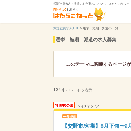
派遣社員求人・派遣のお仕事のことなら【はたらこねっと
派遣社員求人TOP
>
選挙 短期 派遣の一覧
選挙 短期 派遣の求人募集
このテーマに関連するページ
13
件中 / 1～13件を表示
3日以内公開
＼イチオシ!!／
一般派遣
【交野市/短期】8月下旬〜