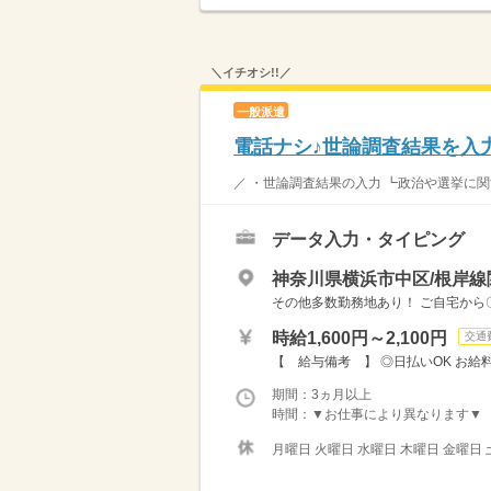
＼イチオシ!!／
一般派遣
電話ナシ♪世論調査結果を入
／ ・世論調査結果の入力 ┗政治や選挙に関
データ入力・タイピング
神奈川県横浜市中区/根岸線
その他多数勤務地あり！ ご自宅から
時給1,600円～2,100円
交通
【 給与備考 】 ◎日払いOK お給
期間：3ヵ月以上
時間：▼お仕事により異なります▼ 【 シ
月曜日 火曜日 水曜日 木曜日 金曜日 