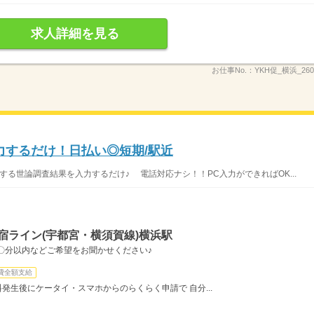
求人詳細を見る
お仕事No.：
YKH促_横浜_260
力するだけ！日払い◎短期/駅近
する世論調査結果を入力するだけ♪ 電話対応ナシ！！PC入力ができればOK...
宿ライン(宇都宮・横須賀線)横浜駅
〇分以内などご希望をお聞かせください♪
費全額支給
料発生後にケータイ・スマホからのらくらく申請で 自分...