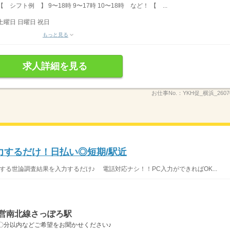
フト例 】 9〜18時 9〜17時 10〜18時 など！ 【 ...
土曜日 日曜日 祝日
もっと見る
求人詳細を見る
お仕事No.：
YKH促_横浜_2607
力するだけ！日払い◎短期/駅近
する世論調査結果を入力するだけ♪ 電話対応ナシ！！PC入力ができればOK...
市営南北線さっぽろ駅
〇分以内などご希望をお聞かせください♪