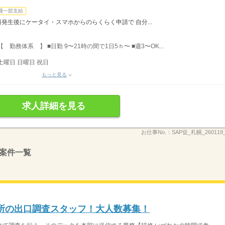
費一部支給
料発生後にケータイ・スマホからのらくらく申請で 自分...
務体系 】 ■日勤 9〜21時の間で1日5ｈ〜 ■週3〜OK...
土曜日 日曜日 祝日
もっと見る
求人詳細を見る
お仕事No.：
SAP促_札幌_26011
案件一覧
投票所の出口調査スタッフ！大人数募集！