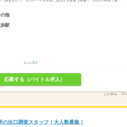
て調査を行う、そのデータを本部に送信する業務【研修 いづれかの時間で参...
その他
豊浜駅
もっと見る
応募する（バイトル求人）
お仕事No.：
STM
投票所の出口調査スタッフ！大人数募集！