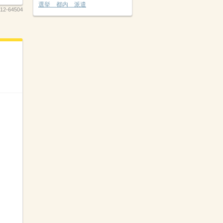
選挙 都内 派遣
12-64504