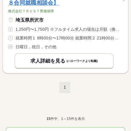
８合同就職相談会】
株式会社ＴＲＵＳＴ警備保障
埼玉県所沢市
1,250円〜1,750円 ※フルタイム求人の場合は月額（換算額）、パート求人の場合は時間額を表示しています。
就業時間１ 8時00分〜17時00分 就業時間２ 21時00分〜6時00分 就業時間に関する特記事項 （１）（２）選択可 両方でも可
日曜日，祝日，その他
求人詳細を見る
(ハローワークより転載)
1
15
件中、1～15件を表示