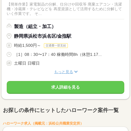
【簡単作業】家電製品の分解、仕分けや回収等 廃棄エアコン・洗濯
機・冷蔵庫・テレビなどを 再度資源として活用するために分解して
いく作業です。 そ...
製造（組立・加工）
静岡県浜松市浜名区/金指駅
時給1,500円～
交通費一部支給
［1］08：30〜17：40 稼働時間8h（休憩1.17...
土曜日 日曜日
もっと見る
求人詳細を見る
お探しの条件にヒットしたハローワーク案件一覧
ハローワーク求人（掲載元：浜松公共職業安定所）