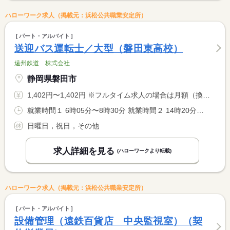
ハローワーク求人（掲載元：浜松公共職業安定所）
パート・アルバイト
送迎バス運転士／大型（磐田東高校）
遠州鉄道 株式会社
静岡県磐田市
1,402円〜1,402円 ※フルタイム求人の場合は月額（換算額）、パート求人の場合は時間額を表示しています。
就業時間１ 6時05分〜8時30分 就業時間２ 14時20分〜20時25分 就業時間に関する特記事項 １日８時間３０分勤務のため、２０時２５分までの勤務必須。 <BR> （１）（２）両方できる方。中間解放。残業３０分。 <BR> <BR> 学校カレンダーにより年間２２５日勤務（昨年度実績）
日曜日，祝日，その他
求人詳細を見る
(ハローワークより転載)
ハローワーク求人（掲載元：浜松公共職業安定所）
パート・アルバイト
設備管理（遠鉄百貨店 中央監視室）（契