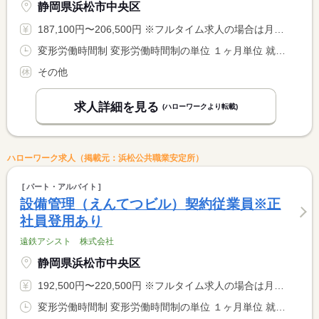
静岡県浜松市中央区
187,100円〜206,500円 ※フルタイム求人の場合は月額（換算額）、パート求人の場合は時間額を表示しています。
変形労働時間制 変形労働時間制の単位 １ヶ月単位 就業時間１ 9時00分〜8時59分 就業時間２ 8時00分〜17時00分 就業時間３ 11時00分〜20時00分 就業時間に関する特記事項 ＊シフト制 就業時間（１）の実際の勤務時間は９：００〜翌９： <BR> ００までの泊まり勤務。仮眠６時間。※一度の出勤で２日分の扱い <BR> <BR> １ヶ月単位の変形労働時間について：３１の月１７７．１４ｈ <BR> ３０の月１７１．４３ｈ ２月１６０ｈ
その他
求人詳細を見る
(ハローワークより転載)
ハローワーク求人（掲載元：浜松公共職業安定所）
パート・アルバイト
設備管理（えんてつビル）契約従業員※正
社員登用あり
遠鉄アシスト 株式会社
静岡県浜松市中央区
192,500円〜220,500円 ※フルタイム求人の場合は月額（換算額）、パート求人の場合は時間額を表示しています。
変形労働時間制 変形労働時間制の単位 １ヶ月単位 就業時間１ 9時00分〜8時59分 就業時間２ 8時00分〜17時00分 就業時間３ 11時00分〜20時00分 就業時間に関する特記事項 ＊シフト制 就業時間（１）の実際の勤務時間は９：００〜翌９： <BR> ００までの泊まり勤務。仮眠６時間。※一度の出勤で２日分の出勤 <BR> 扱い） <BR> 大の月１７７．１ｈ 小の月１７１．４ｈ ２月１６０ｈ