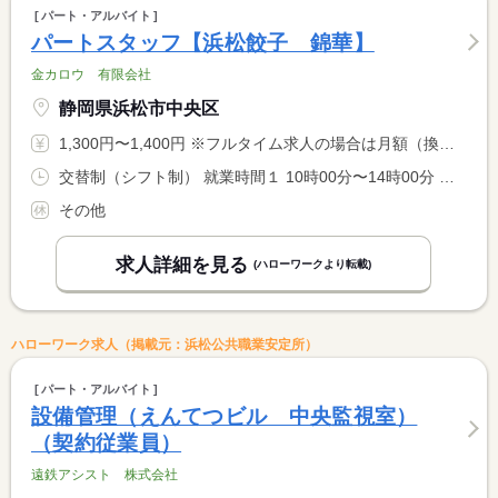
パート・アルバイト
パートスタッフ【浜松餃子 錦華】
金カロウ 有限会社
静岡県浜松市中央区
1,300円〜1,400円 ※フルタイム求人の場合は月額（換算額）、パート求人の場合は時間額を表示しています。
交替制（シフト制） 就業時間１ 10時00分〜14時00分 就業時間２ 16時00分〜20時00分 就業時間に関する特記事項 週１日勤務からＯＫ！ <BR> 勤務日数、勤務時間などはその方に合わせて対応させていただきま <BR> す。
その他
求人詳細を見る
(ハローワークより転載)
ハローワーク求人（掲載元：浜松公共職業安定所）
パート・アルバイト
設備管理（えんてつビル 中央監視室）
（契約従業員）
遠鉄アシスト 株式会社