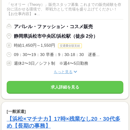
「セオリー（Theory）」販売スタッフ募集 これまでの販売経験を存
分に活かせる環境で、 即戦力として売場を盛り上げてください！
【お仕事内容】 ●...
アパレル・ファッション・コスメ販売
静岡県浜松市中央区/浜松駅（徒歩 2分）
時給1,450円～1,550円
交通費全額支給
09：30〜19：30 早番：9：30-18：30 遅番...
週休2〜3日／シフト制 ※週4〜5日勤務
もっと見る
求人詳細を見る
[一般派遣]
【浜松×マチナカ】17時×残業なし20・30代多
め【長期の事務】