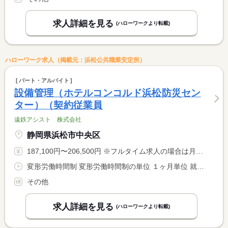
求人詳細を見る
(ハローワークより転載)
ハローワーク求人（掲載元：浜松公共職業安定所）
パート・アルバイト
設備管理（ホテルコンコルド浜松防災セン
ター）（契約従業員
遠鉄アシスト 株式会社
静岡県浜松市中央区
187,100円〜206,500円 ※フルタイム求人の場合は月額（換算額）、パート求人の場合は時間額を表示しています。
変形労働時間制 変形労働時間制の単位 １ヶ月単位 就業時間１ 9時00分〜8時59分 就業時間に関する特記事項 ＊シフト制 就業時間（１）の実際の勤務時間は９：００〜翌９： <BR> ００までの泊まり勤務。仮眠６時間。※一度の出勤で２日分の扱い <BR> <BR> １ヶ月単位の変形労働時間について：３１の月１７７．１４ｈ <BR> ３０の月１７１．４３ｈ ２月１６０ｈ
その他
求人詳細を見る
(ハローワークより転載)