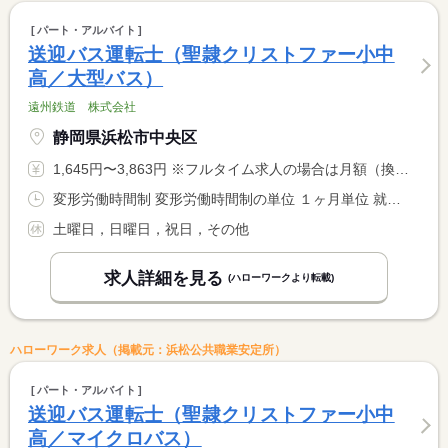
パート・アルバイト
送迎バス運転士（聖隷クリストファー小中
高／大型バス）
遠州鉄道 株式会社
静岡県浜松市中央区
1,645円〜3,863円 ※フルタイム求人の場合は月額（換算額）、パート求人の場合は時間額を表示しています。
変形労働時間制 変形労働時間制の単位 １ヶ月単位 就業時間１ 5時50分〜20時50分 就業時間２ 6時05分〜20時40分 就業時間に関する特記事項 （１）８時間１０分の勤務（時間外１０分含む） <BR> （２）７時間４５分の勤務 <BR> 勤務時間の詳細・中間開放については求人に関する特記事項参照 <BR> 校外活動で臨時輸送が入る可能性あり
土曜日，日曜日，祝日，その他
求人詳細を見る
(ハローワークより転載)
ハローワーク求人（掲載元：浜松公共職業安定所）
パート・アルバイト
送迎バス運転士（聖隷クリストファー小中
高／マイクロバス）