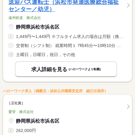
送迎バス運転士（浜松市発達医療総合福祉
センター／幼児）
遠州鉄道 株式会社
静岡県浜松市浜名区
1,449円〜1,449円 ※フルタイム求人の場合は月額（換算額）、パート求人の場合は時間額を表示しています。
交替制（シフト制） 就業時間１ 7時45分〜10時10分 就業時間２ 14時45分〜17時10分 就業時間に関する特記事項 （１）（２）の両方できる方。１日 <BR> ※コースにより勤務時間が短くなりますが日給は変わりません。 <BR> 中間解放。 <BR> 年間勤務日数２３０日程度。
土曜日，日曜日，祝日，その他
求人詳細を見る
(ハローワークより転載)
ハローワーク求人（掲載元：浜松公共職業安定所 細江出張所）
正社員
愛管 株式会社
静岡県浜松市浜名区
262,000円