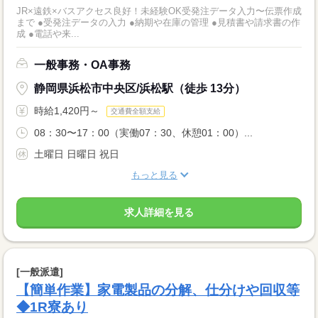
JR×遠鉄×バスアクセス良好！未経験OK受発注データ入力〜伝票作成
まで ●受発注データの入力 ●納期や在庫の管理 ●見積書や請求書の作
成 ●電話や来...
一般事務・OA事務
静岡県浜松市中央区/浜松駅（徒歩 13分）
時給1,420円～
交通費全額支給
08：30〜17：00（実働07：30、休憩01：00）...
土曜日 日曜日 祝日
もっと見る
求人詳細を見る
[一般派遣]
【簡単作業】家電製品の分解、仕分けや回収等
◆1R寮あり