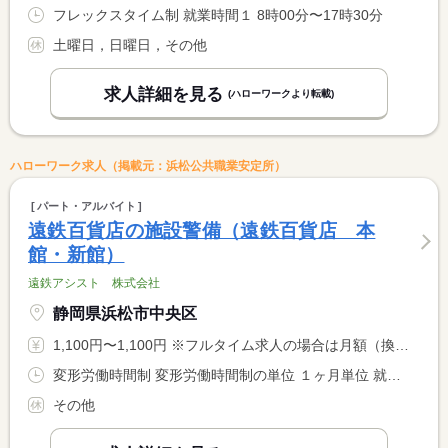
フレックスタイム制 就業時間１ 8時00分〜17時30分
土曜日，日曜日，その他
求人詳細を見る
(ハローワークより転載)
ハローワーク求人（掲載元：浜松公共職業安定所）
パート・アルバイト
遠鉄百貨店の施設警備（遠鉄百貨店 本
館・新館）
遠鉄アシスト 株式会社
静岡県浜松市中央区
1,100円〜1,100円 ※フルタイム求人の場合は月額（換算額）、パート求人の場合は時間額を表示しています。
変形労働時間制 変形労働時間制の単位 １ヶ月単位 就業時間１ 7時00分〜14時00分 就業時間２ 8時30分〜20時30分 就業時間３ 15時00分〜22時00分 就業時間に関する特記事項 （４）２２：００〜翌９：００（休憩９０分） <BR> （５）１９：００〜翌８：３０（休憩９０分） （２）休憩９０分 <BR> 以上（１）〜（５）は本館の勤務シフトです。 <BR> （６）〜（１０）の新館の勤務シフトは特記事項参照
その他