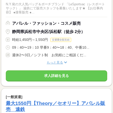
N.Y.発の大人気バッグ＆ポーチブランド 「LeSportsac（レスポート
サック）」 遠鉄にて販売スタッフを募集いたします★ 【お仕事内
容】 ●接客販売 ●...
アパレル・ファッション・コスメ販売
静岡県浜松市中央区/浜松駅（徒歩 2分）
時給1,450円～1,550円
交通費全額支給
09：40〜19：10 早番9：40〜18：40、中番10...
週休2〜3日／シフト制 お気軽にご相談くだ...
もっと見る
求人詳細を見る
[一般派遣]
最大1550円【Theory／セオリー】アパレル販
売 遠鉄