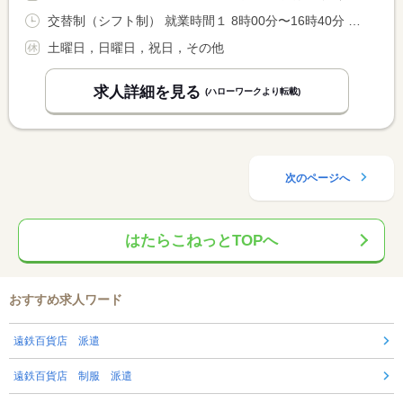
交替制（シフト制） 就業時間１ 8時00分〜16時40分 就業時間２ 7時25分〜17時20分 就業時間に関する特記事項 （１）４時間１０分勤務（２）４時間５０分勤務 ＊両方出来る方 <BR> 中間解放（１）１０：００〜１４：３０ <BR> （２） ９：５５〜１５：００ <BR> 年間勤務日数２４０日程度。
土曜日，日曜日，祝日，その他
求人詳細を見る
(ハローワークより転載)
次のページへ
はたらこねっとTOPへ
おすすめ求人ワード
遠鉄百貨店 派遣
遠鉄百貨店 制服 派遣