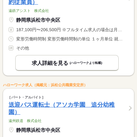
約従業員）
遠鉄アシスト 株式会社
静岡県浜松市中央区
187,100円〜206,500円 ※フルタイム求人の場合は月額（換算額）、パート求人の場合は時間額を表示しています。
変形労働時間制 変形労働時間制の単位 １ヶ月単位 就業時間１ 9時30分〜9時29分 就業時間２ 8時00分〜17時00分 就業時間３ 13時00分〜22時00分 就業時間に関する特記事項 ＊シフト制 就業時間（１）の実際の勤務時間は９：３０〜翌９： <BR> ３０までの泊まり勤務。仮眠６時間。※一度の出勤で２日分の扱い <BR> <BR> １ヶ月単位の変形労働時間について：３１の月１７７．１４ｈ <BR> ３０の月１７１．４３ｈ ２月１６０ｈ
その他
求人詳細を見る
(ハローワークより転載)
ハローワーク求人（掲載元：浜松公共職業安定所）
パート・アルバイト
送迎バス運転士（アソカ学園 追分幼稚
園）
遠州鉄道 株式会社
静岡県浜松市中央区