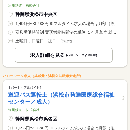
遠州鉄道 株式会社
静岡県浜松市中央区
1,401円〜3,488円 ※フルタイム求人の場合は月額（換算額）、パート求人の場合は時間額を表示しています。
変形労働時間制 変形労働時間制の単位 １ヶ月単位 就業時間１ 5時50分〜20時50分 就業時間２ 6時05分〜20時40分 就業時間に関する特記事項 （１）８時間１０分の勤務（時間外１０分含む） <BR> （２）７時間４５分の勤務 <BR> 勤務時間の詳細・中間解放については求人に関する特記事項参照 <BR> 校外活動で臨時輸送が入る可能性あり
土曜日，日曜日，祝日，その他
求人詳細を見る
(ハローワークより転載)
ハローワーク求人（掲載元：浜松公共職業安定所）
パート・アルバイト
送迎バス運転士（浜松市発達医療総合福祉
センター／成人）
遠州鉄道 株式会社
静岡県浜松市浜名区
1,655円〜1,680円 ※フルタイム求人の場合は月額（換算額）、パート求人の場合は時間額を表示しています。