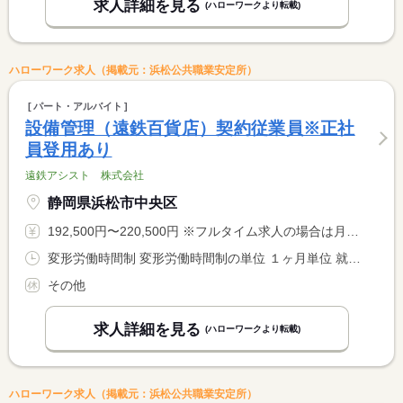
求人詳細を見る
(ハローワークより転載)
ハローワーク求人（掲載元：浜松公共職業安定所）
パート・アルバイト
設備管理（遠鉄百貨店）契約従業員※正社
員登用あり
遠鉄アシスト 株式会社
静岡県浜松市中央区
192,500円〜220,500円 ※フルタイム求人の場合は月額（換算額）、パート求人の場合は時間額を表示しています。
変形労働時間制 変形労働時間制の単位 １ヶ月単位 就業時間１ 9時30分〜9時29分 就業時間２ 8時00分〜17時00分 就業時間３ 13時00分〜22時00分 就業時間に関する特記事項 ＊シフト制 就業時間（１）の実際の勤務時間は９：３０〜翌９： <BR> ３０までの泊まり勤務。仮眠６時間。※一度の出勤で２日分の扱い <BR> <BR> １ヶ月単位の変形労働時間について：３１の月１７７．１４ｈ <BR> ３０の月１７１．４３ｈ ２月１６０ｈ
その他
求人詳細を見る
(ハローワークより転載)
ハローワーク求人（掲載元：浜松公共職業安定所）