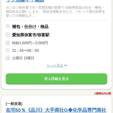
カンタン軽作業です♪ 空調完備の部屋で 自動車部品の仕分・梱包・
箱詰めをお願いします。 部品を移動させたり、パレット用の台車を
使っての移動など...
梱包・仕分け・検品
愛知県弥富市/弥富駅
時給1,600円～2,000円
21：55〜06：50
土曜日 日曜日
もっと見る
求人詳細を見る
1週間以内公開
[一般派遣]
在宅50％《品川》大手商社G◆化学品専門商社