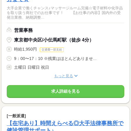
大手企業で働くチャンス♪マッサージルーム完備☆電子材料や化学品
を取り扱う商社でのお仕事です！ 【お仕事の内容】国内外の受
発注業務、納期調整...
営業事務
東京都中央区/小伝馬町駅（徒歩 4分）
時給1,950円
交通費一部支給
9：00〜17：10 ※残業はほとんどありませ...
土曜日 日曜日 祝日
もっと見る
求人詳細を見る
[一般派遣]
【在宅あり】時間えらべる◎大手法律事務所で
健診管理サポート♪