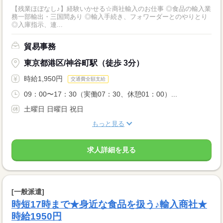
【残業ほぼなし♪】経験いかせる☆商社輸入のお仕事 ◎食品の輸入業
務一部輸出・三国間あり ◎輸入手続き、フォワーダーとのやりとり
◎入庫指示、連...
貿易事務
東京都港区/神谷町駅（徒歩 3分）
時給1,950円
交通費全額支給
09：00〜17：30（実働07：30、休憩01：00）...
土曜日 日曜日 祝日
もっと見る
求人詳細を見る
[一般派遣]
時短17時まで★身近な食品を扱う♪輸入商社★
時給1950円