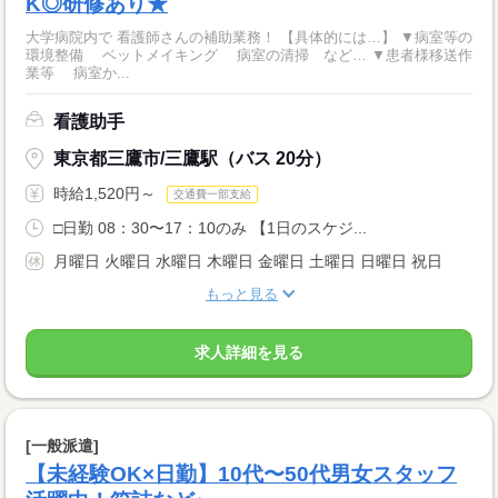
K◎研修あり★
大学病院内で 看護師さんの補助業務！ 【具体的には…】 ▼病室等の
環境整備 ベットメイキング 病室の清掃 など… ▼患者様移送作
業等 病室か...
看護助手
東京都三鷹市/三鷹駅（バス 20分）
時給1,520円～
交通費一部支給
□日勤 08：30〜17：10のみ 【1日のスケジ...
月曜日 火曜日 水曜日 木曜日 金曜日 土曜日 日曜日 祝日
もっと見る
求人詳細を見る
[一般派遣]
【未経験OK×日勤】10代〜50代男女スタッフ