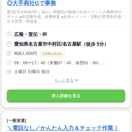
◎大手商社Gで事務
週1在宅＆時短OK｜温かい雰囲気の職場◎社内イベントの事務局サ
ポート ●申請書作成、経費精算 ●社内イベント・活動の管理表作成…
出欠管理・関係者...
広報・宣伝・IR
愛知県名古屋市中村区/名古屋駅（徒歩 5分）
時給1,600円
交通費全額支給
09：00〜17：45（実働07：45、休憩01：00）...
土曜日 日曜日 祝日
もっと見る
求人詳細を見る
[一般派遣]
＼電話なし／かんたん入力＆チェック作業｜