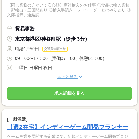
【同じ業務の方がいて安心◎】商社輸入のお仕事 ◎食品の輸入業務
一部輸出・三国間あり ◎輸入手続き、フォワーダーとのやりとり ◎
入庫指示、連絡調...
貿易事務
東京都港区/神谷町駅（徒歩 3分）
時給1,950円
交通費全額支給
09：00〜17：00（実働07：00、休憩01：00）...
土曜日 日曜日 祝日
もっと見る
求人詳細を見る
[一般派遣]
【週2在宅】インディーゲーム開発プランナー
ゲーム事業を展開する企業にて、新規インディーゲーム開発プロジ