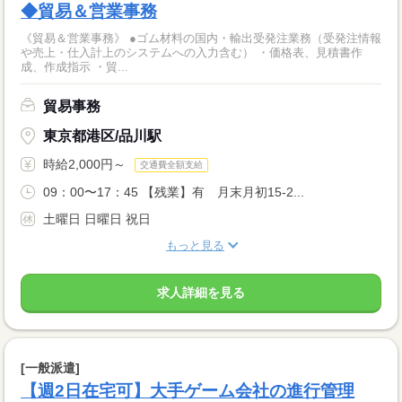
◆貿易＆営業事務
《貿易＆営業事務》 ●ゴム材料の国内・輸出受発注業務（受発注情報
や売上・仕入計上のシステムへの入力含む） ・価格表、見積書作
成、作成指示 ・貿...
貿易事務
東京都港区/品川駅
時給2,000円～
交通費全額支給
09：00〜17：45 【残業】有 月末月初15-2...
土曜日 日曜日 祝日
もっと見る
求人詳細を見る
[一般派遣]
【週2日在宅可】大手ゲーム会社の進行管理