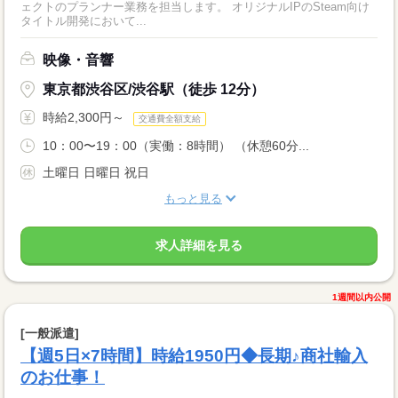
ェクトのプランナー業務を担当します。 オリジナルIPのSteam向け
タイトル開発において...
映像・音響
東京都渋谷区/渋谷駅（徒歩 12分）
時給2,300円～
交通費全額支給
10：00〜19：00（実働：8時間） （休憩60分...
土曜日 日曜日 祝日
もっと見る
求人詳細を見る
1週間以内公開
[一般派遣]
【週5日×7時間】時給1950円◆長期♪商社輸入
のお仕事！