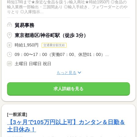
時短17時まで★身近な食品を扱う♪輸入商社★時給1950円 ◎食品の
輸入業務一部輸出・三国間あり ◎輸入手続き、フォワーダーとのや
りとり ◎入庫指示...
貿易事務
東京都港区/神谷町駅（徒歩 3分）
時給1,950円
交通費全額支給
09：00〜17：00（実働07：00、休憩01：00）...
土曜日 日曜日 祝日
もっと見る
求人詳細を見る
[一般派遣]
【3ヶ月で105万円以上可】カンタン＆日勤＆
土日休み！