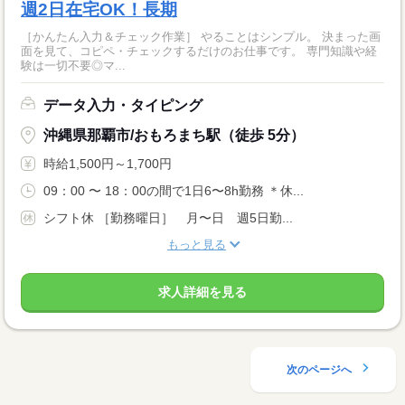
週2日在宅OK！長期
［かんたん入力＆チェック作業］ やることはシンプル。 決まった画
面を見て、コピペ・チェックするだけのお仕事です。 専門知識や経
験は一切不要◎マ...
データ入力・タイピング
沖縄県那覇市/おもろまち駅（徒歩 5分）
時給1,500円～1,700円
09：00 〜 18：00の間で1日6〜8h勤務 ＊休...
シフト休 ［勤務曜日］ 月〜日 週5日勤...
もっと見る
求人詳細を見る
次のページへ