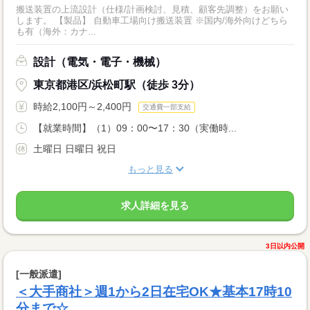
搬送装置の上流設計（仕様/計画検討、見積、顧客先調整）をお願い
します。 【製品】 自動車工場向け搬送装置 ※国内/海外向けどちら
も有（海外：カナ...
設計（電気・電子・機械）
東京都港区/浜松町駅（徒歩 3分）
時給2,100円～2,400円
交通費一部支給
【就業時間】（1）09：00〜17：30（実働時...
土曜日 日曜日 祝日
もっと見る
求人詳細を見る
3日以内公開
[一般派遣]
＜大手商社＞週1から2日在宅OK★基本17時10
分まで☆