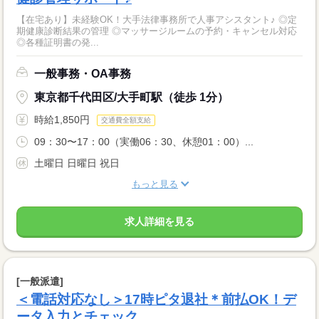
【在宅あり】未経験OK！大手法律事務所で人事アシスタント♪ ◎定
期健康診断結果の管理 ◎マッサージルームの予約・キャンセル対応
◎各種証明書の発...
一般事務・OA事務
東京都千代田区/大手町駅（徒歩 1分）
時給1,850円
交通費全額支給
09：30〜17：00（実働06：30、休憩01：00）...
土曜日 日曜日 祝日
もっと見る
求人詳細を見る
[一般派遣]
＜電話対応なし＞17時ピタ退社＊前払OK！デ
ータ入力とチェック