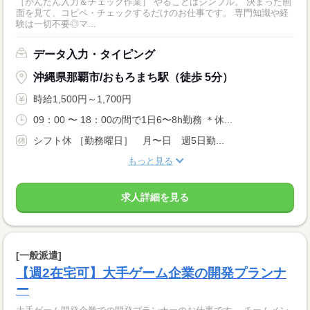
［かんたん入力＆チェック作業］ やることはシンプル。 決まった画
面を見て、コピペ・チェックするだけのお仕事です。 専門知識や経
験は一切不要◎マ...
データ入力・タイピング
沖縄県那覇市/おもろまち駅（徒歩 5分）
時給1,500円～1,700円
09：00 〜 18：00の間で1日6〜8h勤務 ＊休...
シフト休 ［勤務曜日］ 月〜日 週5日勤...
もっと見る
求人詳細を見る
[一般派遣]
【週2在宅可】大手ゲーム企業の開発プランナ
ー