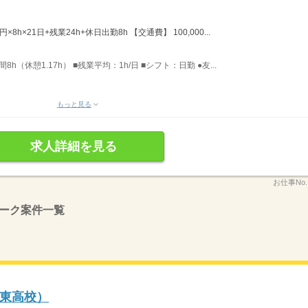
×8h×21日+残業24h+休日出勤8h 【交通費】 100,000...
8h（休憩1.17h） ■残業平均：1h/日 ■シフト：日勤 ●友...
もっと見る
求人詳細を見る
お仕事No
ーク案件一覧
東高校）