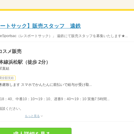
ポートサック】販売スタッフ 遠鉄
eSportsac（レスポートサック）」 遠鉄にて販売スタッフを募集いたします★...
コスメ販売
本線浜松駅（徒歩 2分）
駅直結
費全額支給
慮致します スマホでかんたんに前払いで給与が受け取...
18：40、中番10：10〜19：10、遅番9：40〜19：10 実働7.5時間...
相談ください。
もっと見る