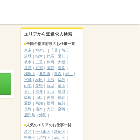
エリアから派遣求人検索
全国の都道府県のお仕事一覧
東京
神奈川
千葉
埼玉
茨城
栃木
群馬
愛知
岐阜
三重
静岡
大阪
兵庫
京都
滋賀
奈良
和歌山
北海道
青森
岩手
宮城
秋田
山形
福島
山梨
長野
新潟
富山
石川
福井
岡山
鳥取
島根
山口
香川
徳島
愛媛
高知
福岡
佐賀
長崎
熊本
大分
宮崎
鹿児島
沖縄
人気のエリアのお仕事一覧
港区
千代田区
新宿区
中央区
渋谷区
品川区