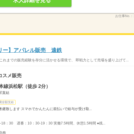
求人詳細を見る
お仕事No.：
セオリー】アパレル販売 遠鉄
集 これまでの販売経験を存分に活かせる環境で、 即戦力として売場を盛り上げて...
コスメ販売
本線浜松駅（徒歩 2分）
駅直結
費全額支給
慮致します スマホでかんたんに前払いで給与が受け取...
18：30 遅番：10：30-19：30 実働7.5時間、休憩1.5時間 ●残...
勤務