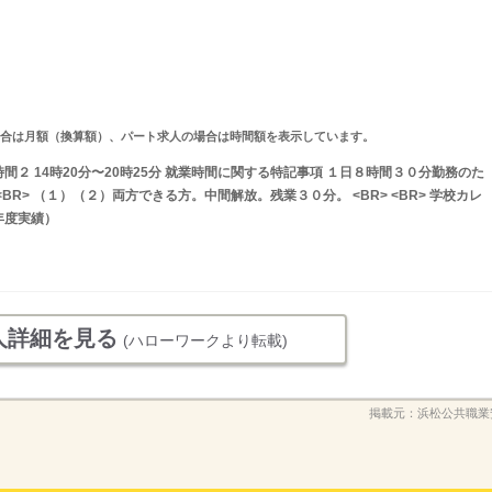
求人の場合は月額（換算額）、パート求人の場合は時間額を表示しています。
業時間２ 14時20分〜20時25分 就業時間に関する特記事項 １日８時間３０分勤務のた
R> （１）（２）両方できる方。中間解放。残業３０分。 <BR> <BR> 学校カレ
年度実績）
人詳細を見る
(ハローワークより転載)
掲載元：
浜松公共職業