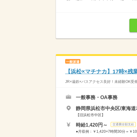
一般派遣
【浜松×マチナカ】17時×残
JR×遠鉄×バスアクセス良好！未経験OK受発
一般事務・OA事務
静岡県浜松市中央区/東海道
【旧浜松市中区】
時給1,420円～
交通費全額支給
●月収例：￥1,420×7時間30分＝￥10,