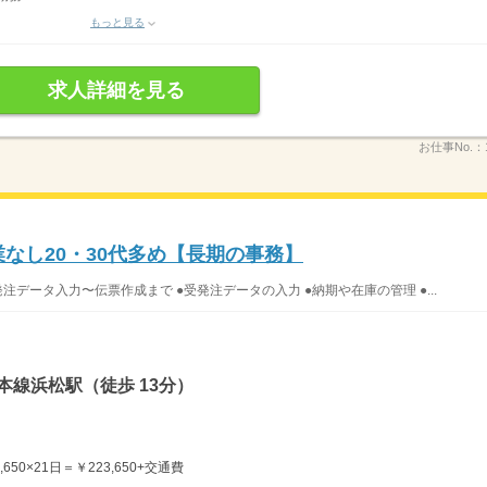
もっと見る
求人詳細を見る
お仕事No.：
業なし20・30代多め【長期の事務】
注データ入力〜伝票作成まで ●受発注データの入力 ●納期や在庫の管理 ●...
本線浜松駅（徒歩 13分）
650×21日＝￥223,650+交通費