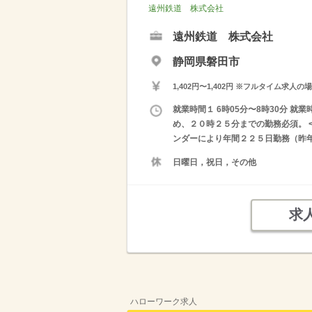
遠州鉄道 株式会社
遠州鉄道 株式会社
静岡県磐田市
1,402円〜1,402円 ※フルタイム
就業時間１ 6時05分〜8時30分 就
め、２０時２５分までの勤務必須。 <B
ンダーにより年間２２５日勤務（昨
日曜日，祝日，その他
求
ハローワーク求人