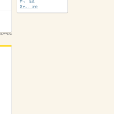
茶々 派遣
茶色い 派遣
19075846