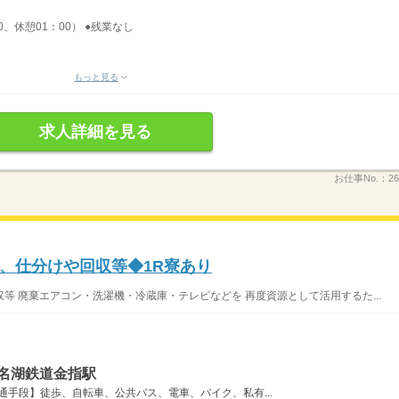
0、休憩01：00） ●残業なし
もっと見る
求人詳細を見る
お仕事No.：
26
、仕分けや回収等◆1R寮あり
等 廃棄エアコン・洗濯機・冷蔵庫・テレビなどを 再度資源として活用するた...
浜名湖鉄道金指駅
通手段】徒歩、自転車、公共バス、電車、バイク、私有...