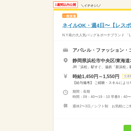
1週間以内公開
＼イチオシ!／
一般派遣
ネイルOK・週4日〜【レス
N.Y.発の大人気バッグ＆ポーチブランド 「L
アパレル・ファッション・
静岡県浜松市中央区/東海道
JR「浜松」駅すぐ、遠鉄「新浜松」
時給1,450円～1,550円
交通
【給与備考】 ご経験・スキルにより考
期間：長期
時間：09：40〜19：10 早番9：40〜
週休2〜3日／シフト制 お気軽にご