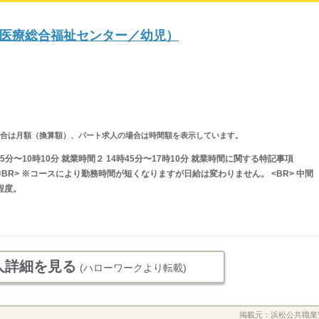
医療総合福祉センター／幼児）
求人の場合は月額（換算額）、パート求人の場合は時間額を表示しています。
5分〜10時10分 就業時間２ 14時45分〜17時10分 就業時間に関する特記事項
BR> ※コースにより勤務時間が短くなりますが日給は変わりません。 <BR> 中間
程度。
人詳細を見る
(ハローワークより転載)
掲載元：
浜松公共職業