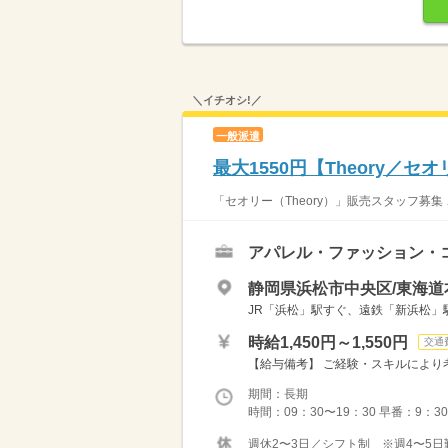
＼イチオシ!／
一般派遣
最大1550円【Theory／
「セオリー（Theory）」販売スタッフ募
アパレル・ファッション・
静岡県浜松市中央区/東海道
JR「浜松」駅すぐ、遠鉄「新浜松」
時給1,450円～1,550円
交通
【給与備考】 ご経験・スキルにより考
期間：長期
時間：09：30〜19：30 早番：9：30-
週休2〜3日／シフト制 ※週4〜5日