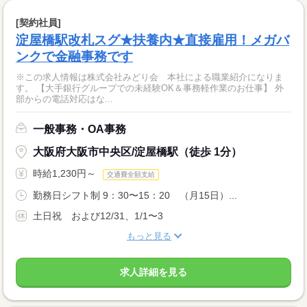
[契約社員]
淀屋橋駅改札スグ★扶養内★直接雇用！メガバ
ンクで金融事務です
※この求人情報は株式会社みどり会 本社による職業紹介になりま
す。 【大手銀行グループでの未経験OK＆事務軽作業のお仕事】 外
部からの電話対応はな...
一般事務・OA事務
大阪府大阪市中央区/淀屋橋駅（徒歩 1分）
時給1,230円～
交通費全額支給
勤務日シフト制 9：30〜15：20 （月15日）...
土日祝 および12/31、1/1〜3
もっと見る
求人詳細を見る