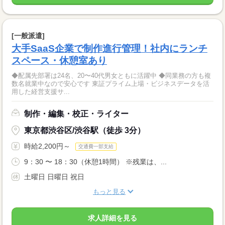
[一般派遣]
大手SaaS企業で制作進行管理！社内にランチ
スペース・休憩室あり
◆配属先部署は24名、20〜40代男女ともに活躍中 ◆同業務の方も複
数名就業中なので安心です 東証プライム上場・ビジネスデータを活
用した経営支援サ...
制作・編集・校正・ライター
東京都渋谷区/渋谷駅（徒歩 3分）
時給2,200円～
交通費一部支給
9：30 〜 18：30（休憩1時間） ※残業は、...
土曜日 日曜日 祝日
もっと見る
求人詳細を見る