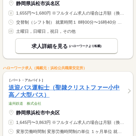
静岡県浜松市浜名区
1,655円〜1,680円 ※フルタイム求人の場合は月額（換算額）、パート求人の場合は時間額を表示しています。
交替制（シフト制） 就業時間１ 8時00分〜16時40分 就業時間２ 7時25分〜17時20分 就業時間に関する特記事項 （１）４時間１０分勤務（２）４時間５０分勤務 ＊両方出来る方 <BR> 中間解放（１）１０：００〜１４：３０ <BR> （２） ９：５５〜１５：００ <BR> 年間勤務日数２４０日程度。
土曜日，日曜日，祝日，その他
求人詳細を見る
(ハローワークより転載)
ハローワーク求人（掲載元：浜松公共職業安定所）
パート・アルバイト
送迎バス運転士（聖隷クリストファー小中
高／大型バス）
遠州鉄道 株式会社
静岡県浜松市中央区
1,645円〜3,863円 ※フルタイム求人の場合は月額（換算額）、パート求人の場合は時間額を表示しています。
変形労働時間制 変形労働時間制の単位 １ヶ月単位 就業時間１ 5時50分〜20時50分 就業時間２ 6時05分〜20時40分 就業時間に関する特記事項 （１）８時間１０分の勤務（時間外１０分含む） <BR> （２）７時間４５分の勤務 <BR> 勤務時間の詳細・中間開放については求人に関する特記事項参照 <BR> 校外活動で臨時輸送が入る可能性あり