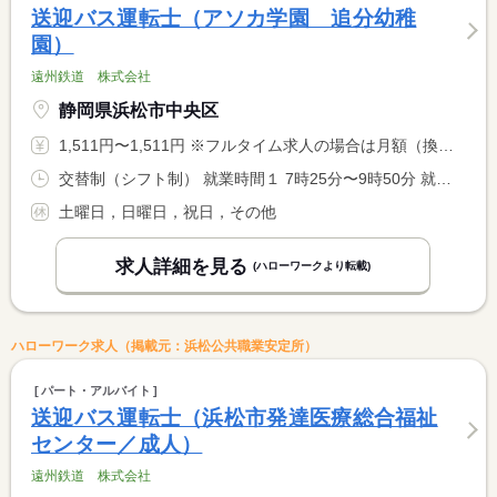
送迎バス運転士（アソカ学園 追分幼稚
園）
遠州鉄道 株式会社
静岡県浜松市中央区
1,511円〜1,511円 ※フルタイム求人の場合は月額（換算額）、パート求人の場合は時間額を表示しています。
交替制（シフト制） 就業時間１ 7時25分〜9時50分 就業時間２ 13時30分〜15時55分 就業時間に関する特記事項 （１）（２）の時間帯ともに就業出来る方。 <BR> 中間開放 <BR> 年間労働日数２００日程度
土曜日，日曜日，祝日，その他
求人詳細を見る
(ハローワークより転載)
ハローワーク求人（掲載元：浜松公共職業安定所）
パート・アルバイト
送迎バス運転士（浜松市発達医療総合福祉
センター／成人）
遠州鉄道 株式会社