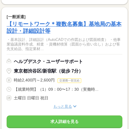
[一般派遣]
【リモートワーク＊複数名募集】基地局の基本
設計・詳細設計等
・基本設計、詳細設計（AutoCADでの作図および図面精査） ・他事
業協議資料作成、精査 ・資機材積算（図面から拾い出し）および客
先支給品、指定業材...
ヘルプデスク・ユーザーサポート
東京都渋谷区/新宿駅（徒歩 7分）
時給2,400円～2,600円
交通費一部支給
【就業時間】（1）09：00〜17：30（実働時...
土曜日 日曜日 祝日
もっと見る
求人詳細を見る