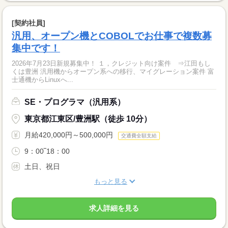
[契約社員]
汎用、オープン機とCOBOLでお仕事で複数募
集中です！
2026年7月23日新規募集中！ １，クレジット向け案件 ⇒江田もし
くは豊洲 汎用機からオープン系への移行、マイグレーション案件 富
士通機からLinuxへ...
SE・プログラマ（汎用系）
東京都江東区/豊洲駅（徒歩 10分）
月給420,000円～500,000円
交通費全額支給
9：00‾18：00
土日、祝日
もっと見る
求人詳細を見る