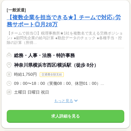
[一般派遣]
【複数企業を担当できる★】チームで対応♪労
務サポート◎月28万
【チームで担当◎】税理事務所★1社を複数名で支える労務ポジショ
ン♪ ●顧問先企業の給与計算 ●勤怠データのチェック ●各種手当・控
除の計算（所得...
総務・人事・法務・特許事務
神奈川県横浜市西区/横浜駅（徒歩 8分）
時給1,750円
交通費全額支給
09：00〜18：00（実働08：00、休憩01：00）...
土曜日 日曜日 祝日
もっと見る
求人詳細を見る