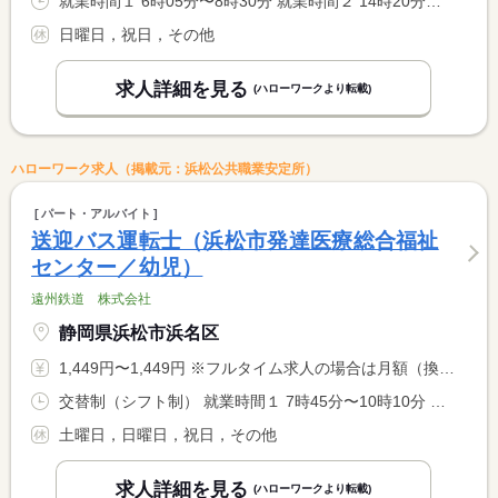
就業時間１ 6時05分〜8時30分 就業時間２ 14時20分〜20時25分 就業時間に関する特記事項 １日８時間３０分勤務のため、２０時２５分までの勤務必須。 <BR> （１）（２）両方できる方。中間解放。残業３０分。 <BR> <BR> 学校カレンダーにより年間２２５日勤務（昨年度実績）
日曜日，祝日，その他
求人詳細を見る
(ハローワークより転載)
ハローワーク求人（掲載元：浜松公共職業安定所）
パート・アルバイト
送迎バス運転士（浜松市発達医療総合福祉
センター／幼児）
遠州鉄道 株式会社
静岡県浜松市浜名区
1,449円〜1,449円 ※フルタイム求人の場合は月額（換算額）、パート求人の場合は時間額を表示しています。
交替制（シフト制） 就業時間１ 7時45分〜10時10分 就業時間２ 14時45分〜17時10分 就業時間に関する特記事項 （１）（２）の両方できる方。１日 <BR> ※コースにより勤務時間が短くなりますが日給は変わりません。 <BR> 中間解放。 <BR> 年間勤務日数２３０日程度。
土曜日，日曜日，祝日，その他
求人詳細を見る
(ハローワークより転載)