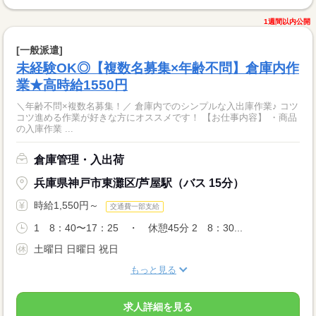
1週間以内公開
[一般派遣]
未経験OK◎【複数名募集×年齢不問】倉庫内作
業★高時給1550円
＼年齢不問×複数名募集！／ 倉庫内でのシンプルな入出庫作業♪ コツ
コツ進める作業が好きな方にオススメです！ 【お仕事内容】 ・商品
の入庫作業 ...
倉庫管理・入出荷
兵庫県神戸市東灘区/芦屋駅（バス 15分）
時給1,550円～
交通費一部支給
1 8：40〜17：25 ・ 休憩45分 2 8：30...
土曜日 日曜日 祝日
もっと見る
求人詳細を見る