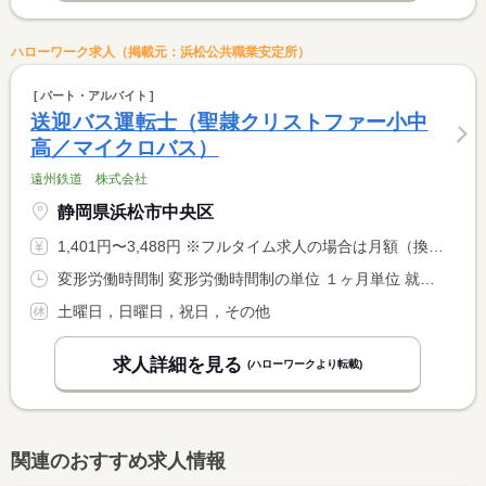
ハローワーク求人（掲載元：浜松公共職業安定所）
パート・アルバイト
送迎バス運転士（聖隷クリストファー小中
高／マイクロバス）
遠州鉄道 株式会社
静岡県浜松市中央区
1,401円〜3,488円 ※フルタイム求人の場合は月額（換算額）、パート求人の場合は時間額を表示しています。
変形労働時間制 変形労働時間制の単位 １ヶ月単位 就業時間１ 5時50分〜20時50分 就業時間２ 6時05分〜20時40分 就業時間に関する特記事項 （１）８時間１０分の勤務（時間外１０分含む） <BR> （２）７時間４５分の勤務 <BR> 勤務時間の詳細・中間解放については求人に関する特記事項参照 <BR> 校外活動で臨時輸送が入る可能性あり
土曜日，日曜日，祝日，その他
求人詳細を見る
(ハローワークより転載)
関連のおすすめ求人情報