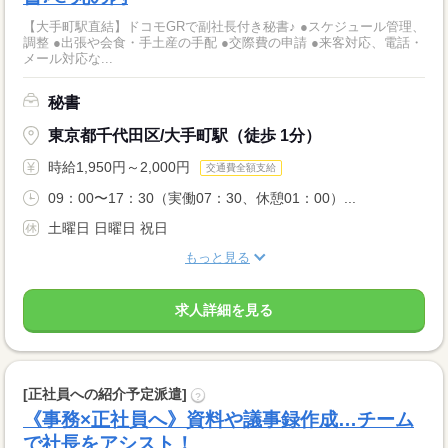
【大手町駅直結】ドコモGRで副社長付き秘書♪ ●スケジュール管理、
調整 ●出張や会食・手土産の手配 ●交際費の申請 ●来客対応、電話・
メール対応な...
秘書
東京都千代田区/大手町駅（徒歩 1分）
時給1,950円～2,000円
交通費全額支給
09：00〜17：30（実働07：30、休憩01：00）...
土曜日 日曜日 祝日
もっと見る
求人詳細を見る
[正社員への紹介予定派遣]
?
《事務×正社員へ》資料や議事録作成…チーム
で社長をアシスト！