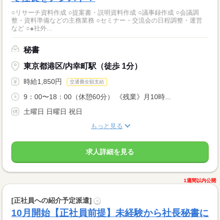
○リサーチ資料作成 ○提案書・説明資料作成 ○議事録作成 ○会議調
整・資料準備などの主務業務 ○セミナー・交流会の日程調整・運営
など ○●社外...
秘書
東京都港区/内幸町駅（徒歩 1分）
時給1,850円
交通費全額支給
9：00〜18：00（休憩60分） 《残業》月10時...
土曜日 日曜日 祝日
もっと見る
求人詳細を見る
1週間以内公開
[正社員への紹介予定派遣]
?
10月開始【正社員前提】未経験から社長秘書に