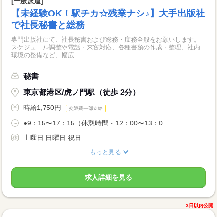
[一般派遣]
【未経験OK！駅チカ☆残業ナシ♪】大手出版社
で社長秘書と総務
専門出版社にて、社長秘書および総務・庶務全般をお願いします。
スケジュール調整や電話・来客対応、各種書類の作成・整理、社内
環境の整備など、幅広...
秘書
東京都港区/虎ノ門駅（徒歩 2分）
時給1,750円
交通費一部支給
●9：15〜17：15（休憩時間・12：00〜13：0...
土曜日 日曜日 祝日
もっと見る
求人詳細を見る
3日以内公開