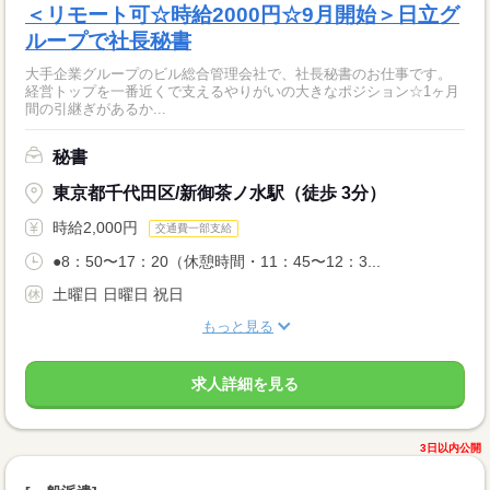
＜リモート可☆時給2000円☆9月開始＞日立グ
ループで社長秘書
大手企業グループのビル総合管理会社で、社長秘書のお仕事です。
経営トップを一番近くで支えるやりがいの大きなポジション☆1ヶ月
間の引継ぎがあるか...
秘書
東京都千代田区/新御茶ノ水駅（徒歩 3分）
時給2,000円
交通費一部支給
●8：50〜17：20（休憩時間・11：45〜12：3...
土曜日 日曜日 祝日
もっと見る
求人詳細を見る
3日以内公開