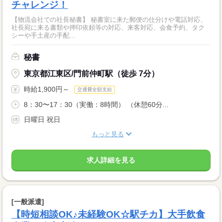
チャレンジ！
【物流会社での社長秘書】 秘書室に来た郵便の仕分けや電話対応、
社長宛に来る書類や押印依頼等の対応、来客対応、会食予約、タク
シーや手土産の手配...
秘書
東京都江東区/門前仲町駅（徒歩 7分）
時給1,900円～
交通費全額支給
8：30〜17：30（実働：8時間） （休憩60分...
日曜日 祝日
もっと見る
求人詳細を見る
[一般派遣]
【時短相談OK♪未経験OK☆駅チカ】大手飲食