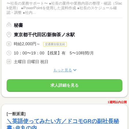
〜社長の業務サポート〜 ●社長の案件や業務内容の整理・確認（Slac
k使用） ●PowerPointを使用した資料作成 ●社長のスケジュール確
認・調整 ●社内...
秘書
東京都千代田区/新御茶ノ水駅
時給2,000円～
交通費全額支給
10：00〜19：00 【残業】有 5〜10時間/月
土曜日 日曜日 祝日
もっと見る
求人詳細を見る
1週間以内公開
[一般派遣]
＼英語使ってみたい方／ドコモGRの副社長秘
書♪＠丸の内