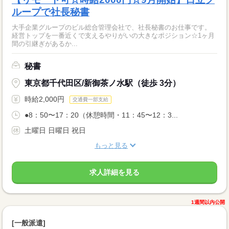
ループで社長秘書
大手企業グループのビル総合管理会社で、社長秘書のお仕事です。
経営トップを一番近くで支えるやりがいの大きなポジション☆1ヶ月
間の引継ぎがあるか...
秘書
東京都千代田区/新御茶ノ水駅（徒歩 3分）
時給2,000円
交通費一部支給
●8：50〜17：20（休憩時間・11：45〜12：3...
土曜日 日曜日 祝日
もっと見る
求人詳細を見る
1週間以内公開
[一般派遣]