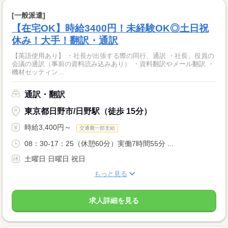
[一般派遣]
【在宅OK】時給3400円！未経験OK◎土日祝
休み！大手！翻訳・通訳
【英語使用あり】 ・社長が出張する際の同行、通訳 ・社長、役員の
会議の通訳（事前の資料読み込みあり） ・資料翻訳やメール翻訳 ・
機材セッティン...
通訳・翻訳
東京都日野市/日野駅（徒歩 15分）
時給3,400円～
交通費一部支給
08：30-17：25（休憩60分）実働7時間55分 ...
土曜日 日曜日 祝日
もっと見る
求人詳細を見る