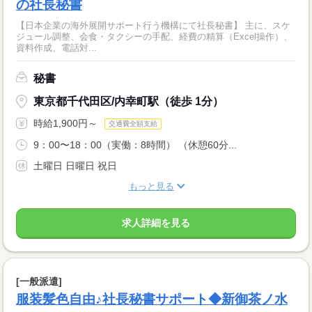
の社長秘書
【日本企業の海外展開サポート行う機構にて社長秘書】 主に、スケ
ジュール調整、会食・タクシーの手配、経費の精算（Excel操作）、
資料作成、電話対...
秘書
東京都千代田区/内幸町駅（徒歩 1分）
時給1,900円～
交通費全額支給
9：00〜18：00（実働：8時間） （休憩60分...
土曜日 日曜日 祝日
もっと見る
求人詳細を見る
[一般派遣]
服装髪色自由♪社長秘書サポート◆新御茶ノ水