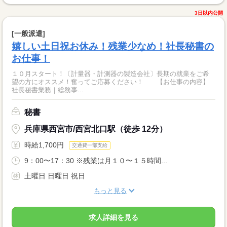
3日以内公開
[一般派遣]
嬉しい土日祝お休み！残業少なめ！社長秘書の
お仕事！
１０月スタート！〔計量器・計測器の製造会社〕長期の就業をご希
望の方にオススメ！奮ってご応募ください！ 【お仕事の内容】
社長秘書業務｜総務事...
秘書
兵庫県西宮市/西宮北口駅（徒歩 12分）
時給1,700円
交通費一部支給
9：00〜17：30 ※残業は月１０〜１５時間...
土曜日 日曜日 祝日
もっと見る
求人詳細を見る