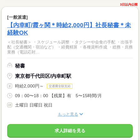
3日以内公開
[一般派遣]
【内幸町/霞ヶ関＊時給2,000円】社長秘書＊未
経験OK
＜社長秘書＞ ・スケジュール調整 ・タクシーや会食の手配 ・出張手
配（交通機関・宿泊など） ・経費精算 ・各種資料作成 ・総務・庶務
業務（電話応対...
秘書
東京都千代田区/内幸町駅
時給2,000円～
交通費全額支給
09：00〜18：00 【残業】有 5〜15時間/月
土曜日 日曜日 祝日
もっと見る
求人詳細を見る