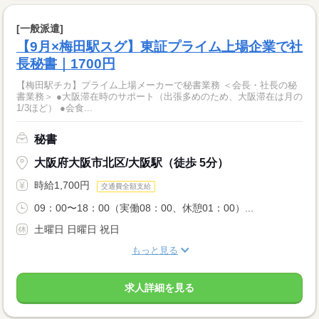
[一般派遣]
【9月×梅田駅スグ】東証プライム上場企業で社
長秘書｜1700円
【梅田駅チカ】プライム上場メーカーで秘書業務 ＜会長・社長の秘
書業務＞ ●大阪滞在時のサポート（出張多めのため、大阪滞在は月の
1/3ほど） ●会食...
秘書
大阪府大阪市北区/大阪駅（徒歩 5分）
時給1,700円
交通費全額支給
09：00〜18：00（実働08：00、休憩01：00）...
土曜日 日曜日 祝日
もっと見る
求人詳細を見る