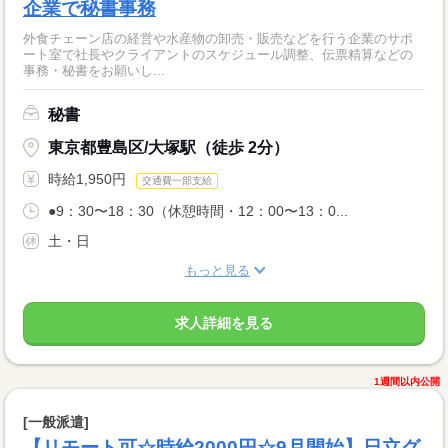
企業で秘書事務
外食チェーン店の経営や水産物の卸売・販売などを行う企業のサポ
ート室で社長やクライアントのスケジュール調整、伝票精算などの
事務・秘書をお願いし...
秘書
東京都豊島区/大塚駅（徒歩 2分）
時給1,950円
交通費一部支給
●9：30〜18：30（休憩時間・12：00〜13：0...
土・日
もっと見る
求人詳細を見る
1週間以内公開
[一般派遣]
【リモート可☆時給2000円☆9月開始】日立グ