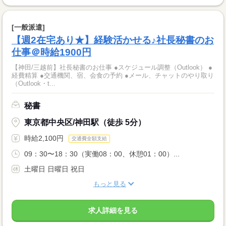
[一般派遣]
【週2在宅あり★】経験活かせる♪社長秘書のお
仕事＠時給1900円
【神田/三越前】社長秘書のお仕事 ●スケジュール調整（Outlook） ●
経費精算 ●交通機関、宿、会食の予約 ●メール、チャットのやり取り
（Outlook・t...
秘書
東京都中央区/神田駅（徒歩 5分）
時給2,100円
交通費全額支給
09：30〜18：30（実働08：00、休憩01：00）...
土曜日 日曜日 祝日
もっと見る
求人詳細を見る