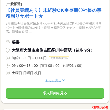
[一般派遣]
【社員実績あり】未経験OK◆長期〇社長の事
務周りサポート★
9月開始★社員化実績あり♪大手本社★未経験OK♪社長の事務周りサ
ポート ●郵便物の仕分け・管理 ●名刺のスキャン・登録 ●お礼状作
成、贈答品管理 ...
秘書
大阪府大阪市東住吉区/駒川中野駅（徒歩 9分）
時給1,550円～1,600円
交通費全額支給
09：00〜18：00（実働08：00、休憩01：00）...
土曜日 日曜日 祝日
もっと見る
求人詳細を見る
1週間以内公開