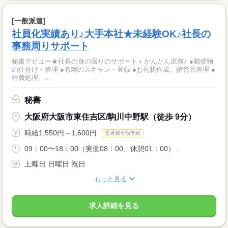
[一般派遣]
社員化実績あり♪大手本社★未経験OK♪社長の
事務周りサポート
秘書デビュー★社長の身の回りのサポート＋かんたん庶務♪ ●郵便物
の仕分け・管理 ●名刺のスキャン・登録 ●お礼状作成、贈答品管理 ●
経費処理、...
秘書
大阪府大阪市東住吉区/駒川中野駅（徒歩 9分）
時給1,550円～1,600円
交通費全額支給
09：00〜18：00（実働08：00、休憩01：00）...
土曜日 日曜日 祝日
もっと見る
求人詳細を見る