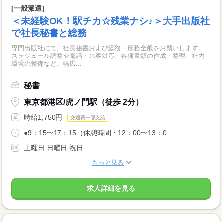
[一般派遣]
＜未経験OK！駅チカ☆残業ナシ♪＞大手出版社
で社長秘書と総務
専門出版社にて、社長秘書および総務・庶務全般をお願いします。
スケジュール調整や電話・来客対応、各種書類の作成・整理、社内
環境の整備など、幅広...
秘書
東京都港区/虎ノ門駅（徒歩 2分）
時給1,750円
交通費一部支給
●9：15〜17：15（休憩時間・12：00〜13：0...
土曜日 日曜日 祝日
もっと見る
求人詳細を見る