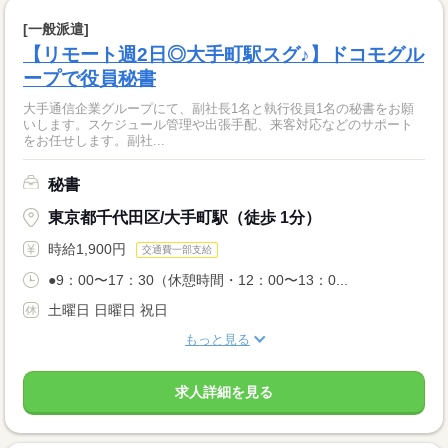
[一般派遣]
【リモート週2日◎大手町駅スグ♪】ドコモグル
ープで役員秘書
大手通信企業グループにて、副社長1名と執行役員1名の秘書をお願
いします。スケジュール管理や出張手配、来客対応などのサポート
をお任せします。副社...
秘書
東京都千代田区/大手町駅（徒歩 1分）
時給1,900円
交通費一部支給
●9：00〜17：30（休憩時間・12：00〜13：0...
土曜日 日曜日 祝日
もっと見る
求人詳細を見る