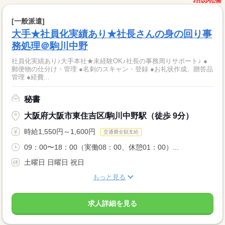
3日以内公開
[一般派遣]
大手★社員化実績あり★社長さんの身の回り事
務処理＠駒川中野
社員化実績あり♪大手本社★未経験OK♪社長の事務周りサポート♪ ●
郵便物の仕分け・管理 ●名刺のスキャン・登録 ●お礼状作成、贈答品
管理 ●経費...
秘書
大阪府大阪市東住吉区/駒川中野駅（徒歩 9分）
時給1,550円～1,600円
交通費全額支給
09：00〜18：00（実働08：00、休憩01：00）...
土曜日 日曜日 祝日
もっと見る
求人詳細を見る