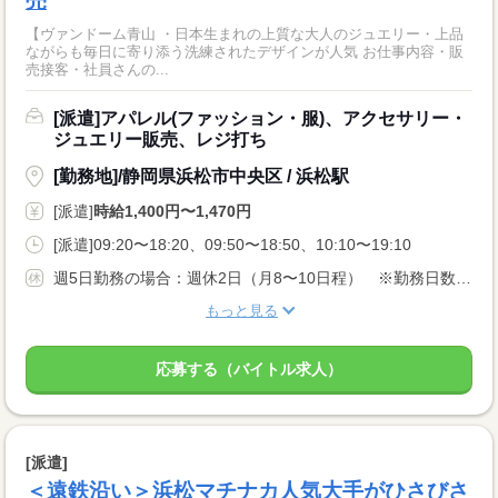
売
【ヴァンドーム青山 ・日本生まれの上質な大人のジュエリー・上品
ながらも毎日に寄り添う洗練されたデザインが人気 お仕事内容・販
売接客・社員さんの...
[派遣]アパレル(ファッション・服)、アクセサリー・
ジュエリー販売、レジ打ち
[勤務地]/静岡県浜松市中央区 / 浜松駅
[派遣]
時給1,400円〜1,470円
[派遣]09:20〜18:20、09:50〜18:50、10:10〜19:10
週5日勤務の場合：週休2日（月8〜10日程） ※勤務日数はご相談ください。
もっと見る
応募する（バイトル求人）
[派遣]
＜遠鉄沿い＞浜松マチナカ人気大手がひさびさ