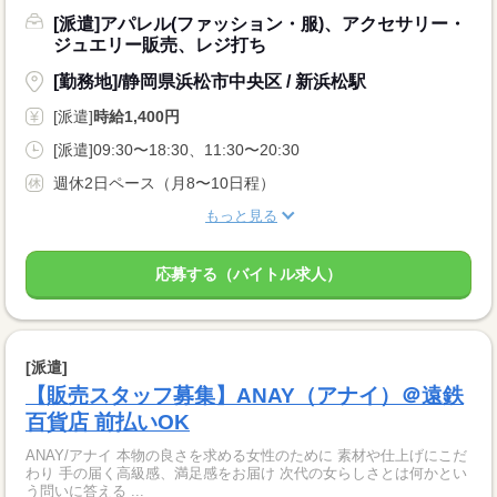
[派遣]アパレル(ファッション・服)、アクセサリー・
ジュエリー販売、レジ打ち
[勤務地]/静岡県浜松市中央区 / 新浜松駅
[派遣]
時給1,400円
[派遣]09:30〜18:30、11:30〜20:30
週休2日ペース（月8〜10日程）
もっと見る
応募する（バイトル求人）
[派遣]
【販売スタッフ募集】ANAY（アナイ）＠遠鉄
百貨店 前払いOK
ANAY/アナイ 本物の良さを求める女性のために 素材や仕上げにこだ
わり 手の届く高級感、満足感をお届け 次代の女らしさとは何かとい
う問いに答える ...