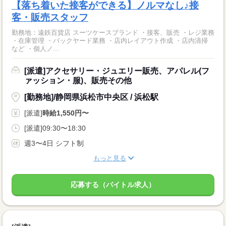
【落ち着いた接客ができる】ノルマなし♪接
客・販売スタッフ
勤務地：遠鉄百貨店 スーツケースブランド ・接客、販売 ・レジ業務
・在庫管理 ・バックヤード業務 ・店内レイアウト作成 ・店内清掃
など ・個人ノ...
[派遣]アクセサリー・ジュエリー販売、アパレル(フ
ァッション・服)、販売その他
[勤務地]/静岡県浜松市中央区 / 浜松駅
[派遣]
時給1,550円〜
[派遣]09:30〜18:30
週3〜4日 シフト制
もっと見る
応募する（バイトル求人）