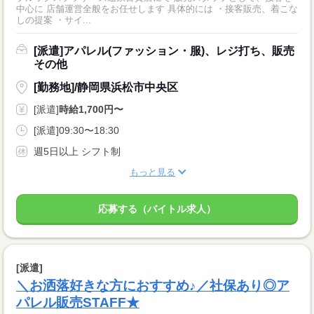
中心に 店舗運営全般をお任せします 具体的には ・接客販売、着こな
しの提案 ・サイ...
[派遣]アパレル(ファッション・服)、レジ打ち、販売
その他
[勤務地]/静岡県浜松市中央区
[派遣]
時給1,700円〜
[派遣]09:30〜18:30
週5日以上 シフト制
もっと見る
応募する（バイトル求人）
[派遣]
＼お洒落好きな方におすすめ♪／社保あり◎ア
パレル販売STAFF★