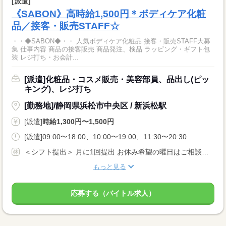
[派遣]
《SABON》高時給1,500円＊ボディケア化粧
品／接客・販売STAFF☆
・・◆SABON◆・・ 人気ボディケア化粧品 接客・販売STAFF大募
集 仕事内容 商品の接客販売 商品発注、検品 ラッピング・ギフト包
装 レジ打ち・お会計...
[派遣]化粧品・コスメ販売・美容部員、品出し(ピッ
キング)、レジ打ち
[勤務地]/静岡県浜松市中央区 / 新浜松駅
[派遣]
時給1,300円〜1,500円
[派遣]09:00〜18:00、10:00〜19:00、11:30〜20:30
＜シフト提出＞ 月に1回提出 お休み希望の曜日はご相談ください ＜歓迎！＞ 土日祝、年末、お正月、お盆、ゴールデンウィークの連休や、 クリスマス、バレンタインなどイベント時に出勤可能な方大歓迎！
もっと見る
応募する（バイトル求人）