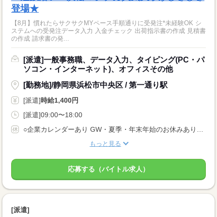
登場★
【8月】慣れたらサクサクMYペース手順通りに受発注*未経験OK シ
ステムへの受発注データ入力 入金チェック 出荷指示書の作成 見積書
の作成 請求書の発...
[派遣]一般事務職、データ入力、タイピング(PC・パ
ソコン・インターネット)、オフィスその他
[勤務地]/静岡県浜松市中央区 / 第一通り駅
[派遣]
時給1,400円
[派遣]09:00〜18:00
○企業カレンダーあり GW・夏季・年末年始のお休みあります
もっと見る
応募する（バイトル求人）
[派遣]