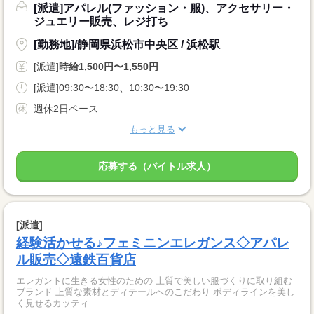
[派遣]アパレル(ファッション・服)、アクセサリー・
ジュエリー販売、レジ打ち
[勤務地]/静岡県浜松市中央区 / 浜松駅
[派遣]
時給1,500円〜1,550円
[派遣]09:30〜18:30、10:30〜19:30
週休2日ペース
もっと見る
応募する（バイトル求人）
[派遣]
経験活かせる♪フェミニンエレガンス◇アパレ
ル販売◇遠鉄百貨店
エレガントに生きる女性のための 上質で美しい服づくりに取り組む
ブランド 上質な素材とディテールへのこだわり ボディラインを美し
く見せるカッティ...