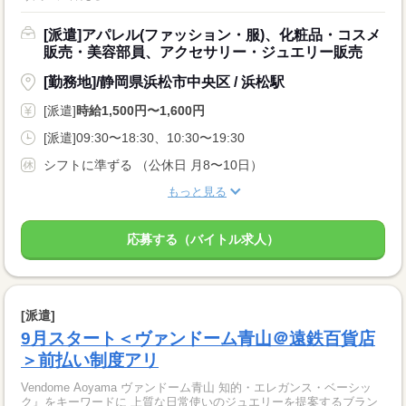
[派遣]アパレル(ファッション・服)、化粧品・コスメ
販売・美容部員、アクセサリー・ジュエリー販売
[勤務地]/静岡県浜松市中央区 / 浜松駅
[派遣]
時給1,500円〜1,600円
[派遣]09:30〜18:30、10:30〜19:30
シフトに準ずる （公休日 月8〜10日）
もっと見る
応募する（バイトル求人）
[派遣]
9月スタート＜ヴァンドーム青山＠遠鉄百貨店
＞前払い制度アリ
Vendome Aoyama ヴァンドーム青山 知的・エレガンス・ベーシッ
ク』をキーワードに 上質な日常使いのジュエリーを提案するブラン