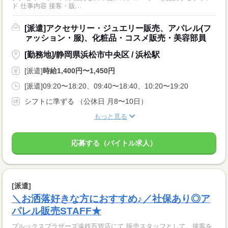
ド 仕事内容 接客・販...
[派遣]アクセサリー・ジュエリー販売、アパレル(フ
ァッション・服)、化粧品・コスメ販売・美容部員
[勤務地]/静岡県浜松市中央区 / 浜松駅
[派遣]
時給1,400円〜1,450円
[派遣]09:20〜18:20、09:40〜18:40、10:20〜19:20
シフトに準ずる （公休日 月8〜10日）
もっと見る
応募する（バイトル求人）
[派遣]
＼お洒落好きな方におすすめ♪／社保あり◎ア
パレル販売STAFF★
ブルックスブラザーズ遠鉄百貨店にて 販売スタッフとして、接客を