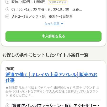
時給1,450円～1,550円
交通費全額支給
09：30〜19：30 早番：9：30-18：30 遅番...
週休2〜3日／シフト制 ※週4〜5日勤務
もっと見る
求人詳細を見る
お探しの条件にヒットしたバイトル案件一覧
[派遣]
派遣で働く│キレイめ上品アパレル│販売のお
仕事
★制服貸与あり 社販もできちゃう 未経験の方も活躍中 ブランド 上
品かつエレガントなデザインで大人の女性に支持されているブラン
ド 着るととにかく...
[派遣]アパレル(ファッション・服)、アクセサリー・