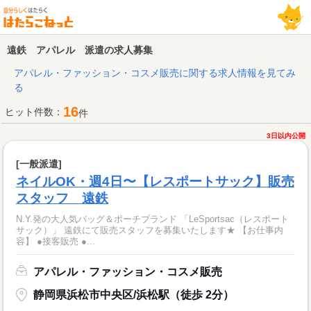
遠鉄 アパレル 派遣の求人募集
アパレル・ファッション・コスメ販売に関する求人情報を見てみ
る
16
ヒット件数：
件
3日以内公開
[一般派遣]
ネイルOK・週4日〜【レスポートサック】販売
スタッフ 遠鉄
N.Y.発の大人気バッグ＆ポーチブランド 「LeSportsac（レスポート
サック）」 遠鉄にて販売スタッフを募集いたします★ 【お仕事内
容】 ●接客販売 ●...
アパレル・ファッション・コスメ販売
静岡県浜松市中央区/浜松駅（徒歩 2分）