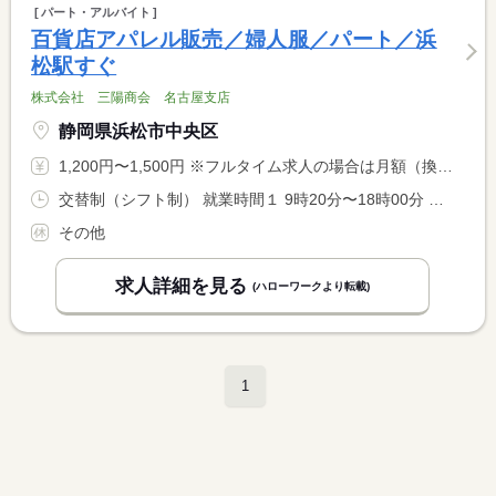
パート・アルバイト
百貨店アパレル販売／婦人服／パート／浜
松駅すぐ
株式会社 三陽商会 名古屋支店
静岡県浜松市中央区
1,200円〜1,500円 ※フルタイム求人の場合は月額（換算額）、パート求人の場合は時間額を表示しています。
交替制（シフト制） 就業時間１ 9時20分〜18時00分 又は 10時30分〜19時10分の時間の間の8時間程度 就業時間に関する特記事項 基本は実働７．５時間ですが、勤務時間は応相談
その他
求人詳細を見る
(ハローワークより転載)
1