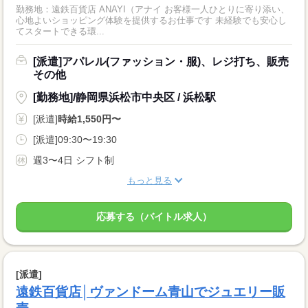
勤務地：遠鉄百貨店 ANAYI（アナイ お客様一人ひとりに寄り添い、
心地よいショッピング体験を提供するお仕事です 未経験でも安心し
てスタートできる環...
[派遣]アパレル(ファッション・服)、レジ打ち、販売
その他
[勤務地]/静岡県浜松市中央区 / 浜松駅
[派遣]
時給1,550円〜
[派遣]09:30〜19:30
週3〜4日 シフト制
もっと見る
応募する（バイトル求人）
[派遣]
遠鉄百貨店│ヴァンドーム青山でジュエリー販