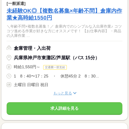
[一般派遣]
未経験OK◎【複数名募集×年齢不問】倉庫内作
業★高時給1550円
＼年齢不問×複数名募集！／ 倉庫内でのシンプルな入出庫作業♪ コツ
コツ進める作業が好きな方にオススメです！ 【お仕事内容】 ・商品
の入庫作業 ...
倉庫管理・入出荷
兵庫県神戸市東灘区/芦屋駅（バス 15分）
時給1,550円～
交通費一部支給
1 8：40〜17：25 ・ 休憩45分 2 8：30...
土曜日 日曜日 祝日
もっと見る
求人詳細を見る