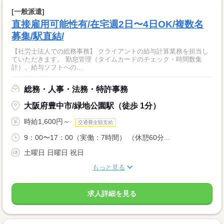
[一般派遣]
直接雇用可能性有/在宅週2日〜4日OK/複数名
募集/駅直結/
【社労士法人での総務事務】 クライアントの給与計算業務を担当し
ていただきます。 勤怠管理（タイムカードのチェック・時間数集
計）、給与ソフトへの...
総務・人事・法務・特許事務
大阪府豊中市/緑地公園駅（徒歩 1分）
時給1,600円～
交通費全額支給
9：00〜17：00（実働：7時間） （休憩60分...
土曜日 日曜日 祝日
もっと見る
求人詳細を見る