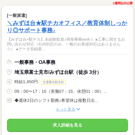
1週間以内公開
[一般派遣]
＼みずほ台★駅チカオフィス／教育体制しっか
り◎サポート事務♪
【みずほ台×駅チカ】未経験歓迎♪簡単事務work☆ ●工事に関するお
問い合わせ対応（社内対応のみ、一般のお客様対応はありません
☆） ●データ登録業...
一般事務・OA事務
埼玉県富士見市/みずほ台駅（徒歩 3分）
時給1,450円
交通費全額支給
09：00〜17：15（実働07：15、休憩01：00）...
◆週休2日のシフト勤務♪希望休は複数日出...
もっと見る
求人詳細を見る