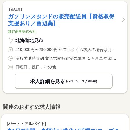
正社員
ガソリンスタンドの販売配送員【資格取得
支援あり／留辺蘂】
鍵谷商事株式会社
北海道北見市
210,000円〜230,000円 ※フルタイム求人の場合は月額（換算額）、パート求人の場合は時間額を表示しています。
変形労働時間制 変形労働時間制の単位 １ヶ月単位 就業時間１ 8時00分〜18時00分 就業時間に関する特記事項 ●早出（７：３０〜）・遅出（〜１９：３０）勤務の場合あり <BR> ※時間外＋２時間 <BR> ●休憩時間：昼６０分
日曜日，祝日，その他
求人詳細を見る
(ハローワークより転載)
関連のおすすめ求人情報
[パート・アルバイト]