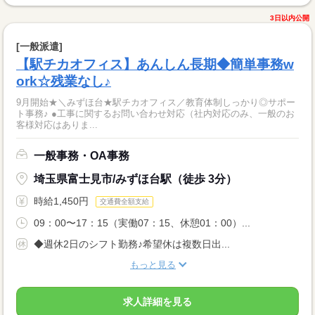
3日以内公開
[一般派遣]
【駅チカオフィス】あんしん長期◆簡単事務w
ork☆残業なし♪
9月開始★＼みずほ台★駅チカオフィス／教育体制しっかり◎サポー
ト事務♪ ●工事に関するお問い合わせ対応（社内対応のみ、一般のお
客様対応はありま...
一般事務・OA事務
埼玉県富士見市/みずほ台駅（徒歩 3分）
時給1,450円
交通費全額支給
09：00〜17：15（実働07：15、休憩01：00）...
◆週休2日のシフト勤務♪希望休は複数日出...
もっと見る
求人詳細を見る