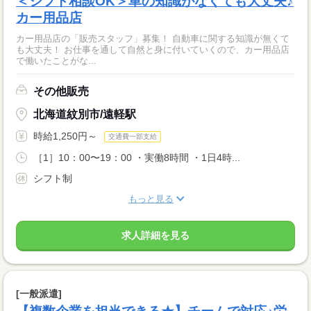
＜シフト相談OK＞車の知識がなくても大丈夫♪
カー用品店
カー用品店の「販売スタッフ」募集！ 自動車に関する知識が無くて
も大丈夫！ お仕事を通して自然と身に付いていくので、カー用品店
で働いたことがな...
その他販売
北海道紋別市/遠軽駅
時給1,250円～
交通費一部支給
［1］10：00〜19：00 ・実働8時間 ・1日4時...
シフト制
もっと見る
求人詳細を見る
[一般派遣]