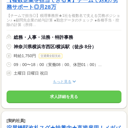
【複数企業を担当できる★】チームで対応♪労
務サポート◎月28万
【チームで担当◎】税理事務所★1社を複数名で支える労務ポジショ
ン♪ ●顧問先企業の給与計算 ●勤怠データのチェック ●各種手当・控
除の計算（所得...
総務・人事・法務・特許事務
神奈川県横浜市西区/横浜駅（徒歩 8分）
時給1,750円
交通費全額支給
09：00〜18：00（実働08：00、休憩01：00）...
土曜日 日曜日 祝日
もっと見る
求人詳細を見る
[契約社員]
淀屋橋駅改札スグ★扶養内★直接雇用！メガバ