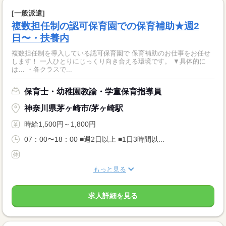
[一般派遣]
複数担任制の認可保育園での保育補助★週2
日〜・扶養内
複数担任制を導入している認可保育園で 保育補助のお仕事をお任せ
します！ 一人ひとりにじっくり向き合える環境です。 ▼具体的に
は… ・各クラスで...
保育士・幼稚園教諭・学童保育指導員
神奈川県茅ヶ崎市/茅ヶ崎駅
時給1,500円～1,800円
07：00〜18：00 ■週2日以上 ■1日3時間以...
もっと見る
求人詳細を見る