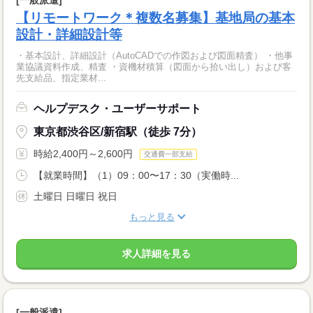
【リモートワーク＊複数名募集】基地局の基本
設計・詳細設計等
・基本設計、詳細設計（AutoCADでの作図および図面精査） ・他事
業協議資料作成、精査 ・資機材積算（図面から拾い出し）および客
先支給品、指定業材...
ヘルプデスク・ユーザーサポート
東京都渋谷区/新宿駅（徒歩 7分）
時給2,400円～2,600円
交通費一部支給
【就業時間】（1）09：00〜17：30（実働時...
土曜日 日曜日 祝日
もっと見る
求人詳細を見る
[一般派遣]