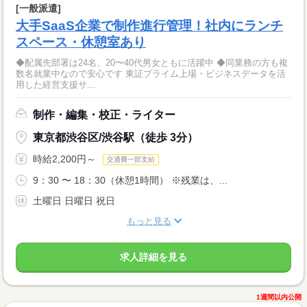
[一般派遣]
大手SaaS企業で制作進行管理！社内にランチ
スペース・休憩室あり
◆配属先部署は24名、20〜40代男女ともに活躍中 ◆同業務の方も複
数名就業中なので安心です 東証プライム上場・ビジネスデータを活
用した経営支援サ...
制作・編集・校正・ライター
東京都渋谷区/渋谷駅（徒歩 3分）
時給2,200円～
交通費一部支給
9：30 〜 18：30（休憩1時間） ※残業は、...
土曜日 日曜日 祝日
もっと見る
求人詳細を見る
1週間以内公開