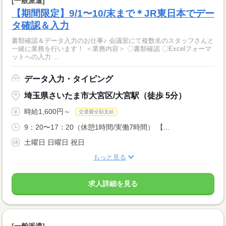
[一般派遣]
【期間限定】9/1〜10/末まで＊JR東日本でデー
タ確認＆入力
書類確認＆データ入力のお仕事♪ 会議室にて複数名のスタッフさんと
一緒に業務を行います！ ＜業務内容＞ 〇書類確認 〇Excelフォーマ
ットへの入力 ...
データ入力・タイピング
埼玉県さいたま市大宮区/大宮駅（徒歩 5分）
時給1,600円～
交通費全額支給
9：20〜17：20（休憩1時間/実働7時間） 【...
土曜日 日曜日 祝日
もっと見る
求人詳細を見る