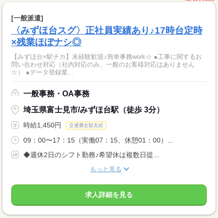
[一般派遣]
〈みずほ台スグ〉正社員実績あり♪17時台定時
×残業ほぼナシ◎
【みずほ台×駅チカ】未経験歓迎♪簡単事務work☆ ●工事に関するお
問い合わせ対応（社内対応のみ、一般のお客様対応はありません
☆） ●データ登録業...
一般事務・OA事務
埼玉県富士見市/みずほ台駅（徒歩 3分）
時給1,450円
交通費全額支給
09：00〜17：15（実働07：15、休憩01：00）...
◆週休2日のシフト勤務♪希望休は複数日提...
もっと見る
求人詳細を見る