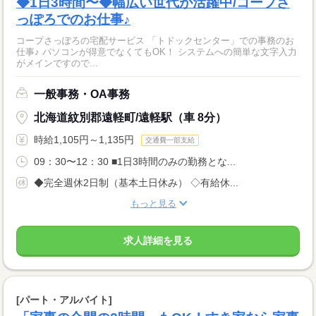
◆1日3時間〜◆幅広い世代が活躍中/コープさ
っぽろでのお仕事♪
コープさっぽろの宅配サービス 「トドックセンター」での事務のお
仕事♪ パソコンが得意でなくてもOK！ システムへの簡単な文字入力
がメインですので...
一般事務・OA事務
北海道紋別郡遠軽町/遠軽駅（車 8分）
時給1,105円～1,135円
交通費一部支給
09：30〜12：30 ■1日3時間のみの勤務とな...
◆完全週休2日制（基本土日休み） ◇有給休...
もっと見る
求人詳細を見る
[パート・アルバイト]