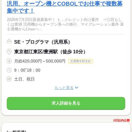
汎用、オープン機とCOBOLでお仕事で複数募
集中です！
2026年7月23日新規募集中！ １，クレジット向け案件 ⇒江田もし
くは豊洲 汎用機からオープン系への移行、マイグレーション案件 富
士通機からLinuxへ...
SE・プログラマ（汎用系）
東京都江東区/豊洲駅（徒歩 10分）
月給420,000円～500,000円
交通費全額支給
9：00‾18：00
土日、祝日
もっと見る
求人詳細を見る
3日以内公開