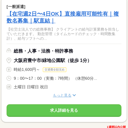
[一般派遣]
【在宅週2日〜4日OK】直接雇用可能性有｜複
数名募集｜駅直結｜
【社労士法人での総務事務】 クライアントの給与計算業務を担当し
ていただきます。 勤怠管理（タイムカードのチェック・時間数集
計）、給与ソフトへの...
総務・人事・法務・特許事務
大阪府豊中市/緑地公園駅（徒歩 1分）
時給1,600円～
交通費全額支給
9：00〜17：00（実働：7時間） （休憩60分...
土曜日 日曜日 祝日
もっと見る
求人詳細を見る
1週間以内公開