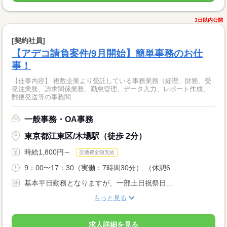
3日以内公開
[契約社員]
【アデコ請負案件/9月開始】簡単事務のお仕
事！
【仕事内容】 複数企業より受託している事務業務（経理、財務、受
発注業務、請求関係業務、勤怠管理、データ入力、レポート作成、
郵便発送等の事務関...
一般事務・OA事務
東京都江東区/木場駅（徒歩 2分）
時給1,800円～
交通費全額支給
9：00〜17：30（実働：7時間30分） （休憩6...
基本平日勤務となりますが、一部土日祝祭日...
もっと見る
求人詳細を見る