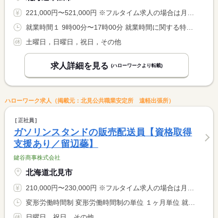
221,000円〜521,000円 ※フルタイム求人の場合は月額（換算額）、パート求人の場合は時間額を表示しています。
就業時間１ 9時00分〜17時00分 就業時間に関する特記事項 原則として、入社４か月目以降はお客さま訪問等を実施するため、 <BR> 事業場外みなし労働時間制（所定労働時間７時間）を適用します
土曜日，日曜日，祝日，その他
求人詳細を見る
(ハローワークより転載)
ハローワーク求人（掲載元：北見公共職業安定所 遠軽出張所）
正社員
ガソリンスタンドの販売配送員【資格取得
支援あり／留辺蘂】
鍵谷商事株式会社
北海道北見市
210,000円〜230,000円 ※フルタイム求人の場合は月額（換算額）、パート求人の場合は時間額を表示しています。
変形労働時間制 変形労働時間制の単位 １ヶ月単位 就業時間１ 8時00分〜18時00分 就業時間に関する特記事項 ●早出（７：３０〜）・遅出（〜１９：３０）勤務の場合あり <BR> ※時間外＋２時間 <BR> ●休憩時間：昼６０分
日曜日，祝日，その他