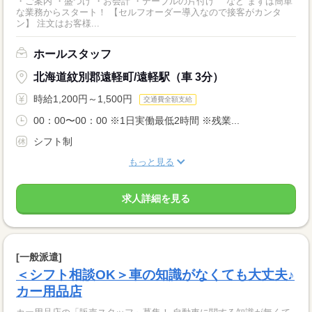
・ご案内 ・盛つけ ・お会計 ・テーブルの片付け など まずは簡単
な業務からスタート！ 【セルフオーダー導入なので接客がカンタ
ン】 注文はお客様...
ホールスタッフ
北海道紋別郡遠軽町/遠軽駅（車 3分）
時給1,200円～1,500円
交通費全額支給
00：00〜00：00 ※1日実働最低2時間 ※残業...
シフト制
もっと見る
求人詳細を見る
[一般派遣]
＜シフト相談OK＞車の知識がなくても大丈夫♪
カー用品店