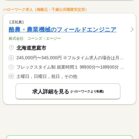
ハローワーク求人（掲載元：千歳公共職業安定所）
正社員
酪農・農業機械のフィールドエンジニア
株式会社 コーンズ・エージー
北海道恵庭市
245,000円〜345,000円 ※フルタイム求人の場合は月額（換算額）、パート求人の場合は時間額を表示しています。
フレックスタイム制 就業時間１ 9時00分〜18時00分 就業時間に関する特記事項 コアタイムなしのフレックス制。 <BR> 事業所内での残業は１９時まで。ただし、事業所外での残業は１９ <BR> 時以降の場合もあり。
土曜日，日曜日，祝日，その他
求人詳細を見る
(ハローワークより転載)