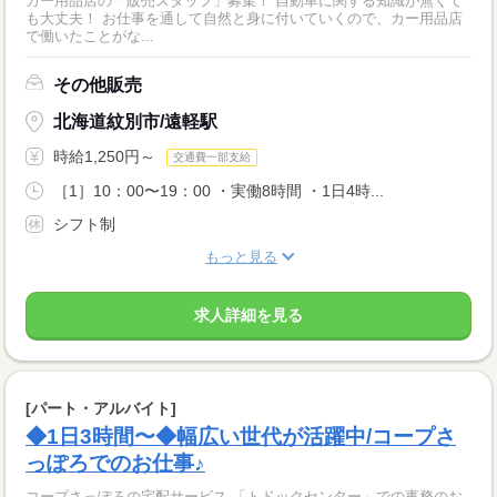
カー用品店の「販売スタッフ」募集！ 自動車に関する知識が無くて
も大丈夫！ お仕事を通して自然と身に付いていくので、カー用品店
で働いたことがな...
その他販売
北海道紋別市/遠軽駅
時給1,250円～
交通費一部支給
［1］10：00〜19：00 ・実働8時間 ・1日4時...
シフト制
もっと見る
求人詳細を見る
[パート・アルバイト]
◆1日3時間〜◆幅広い世代が活躍中/コープさ
っぽろでのお仕事♪
コープさっぽろの宅配サービス 「トドックセンター」での事務のお