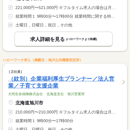
221,000円〜521,000円 ※フルタイム求人の場合は月額（換算額）、パート求人の場合は時間額を表示しています。
就業時間１ 9時00分〜17時00分 就業時間に関する特記事項 原則として、入社４か月目以降はお客さま訪問等を実施するため、 <BR> 事業場外みなし労働時間制（所定労働時間７時間）を適用します
土曜日，日曜日，祝日，その他
求人詳細を見る
(ハローワークより転載)
ハローワーク求人（掲載元：旭川公共職業安定所）
正社員
（紋別）企業福利厚生プランナー／法人営
業／子育て支援企業
大同生命保険株式会社 北海道支社 旭川営業所
北海道旭川市
210,000円〜210,000円 ※フルタイム求人の場合は月額（換算額）、パート求人の場合は時間額を表示しています。
就業時間１ 9時00分〜17時00分
土曜日，日曜日，祝日，その他