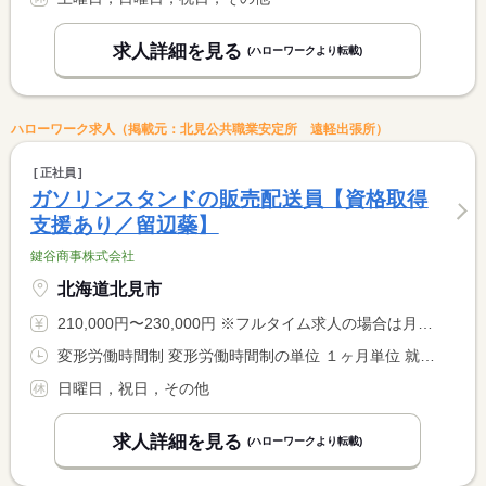
求人詳細を見る
(ハローワークより転載)
ハローワーク求人（掲載元：北見公共職業安定所 遠軽出張所）
正社員
ガソリンスタンドの販売配送員【資格取得
支援あり／留辺蘂】
鍵谷商事株式会社
北海道北見市
210,000円〜230,000円 ※フルタイム求人の場合は月額（換算額）、パート求人の場合は時間額を表示しています。
変形労働時間制 変形労働時間制の単位 １ヶ月単位 就業時間１ 8時00分〜18時00分 就業時間に関する特記事項 ●早出（７：３０〜）・遅出（〜１９：３０）勤務の場合あり <BR> ※時間外＋２時間 <BR> ●休憩時間：昼６０分
日曜日，祝日，その他
求人詳細を見る
(ハローワークより転載)