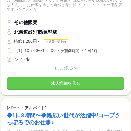
カー用品店の「販売スタッフ」募集！ 自動車に関する知識が無くて
も大丈夫！ お仕事を通して自然と身に付いていくので、カー用品店
で働いたことがな...
その他販売
北海道紋別市/遠軽駅
時給1,250円～
交通費一部支給
［1］10：00〜19：00 ・実働8時間 ・1日4時...
シフト制
もっと見る
求人詳細を見る
[パート・アルバイト]
◆1日3時間〜◆幅広い世代が活躍中/コープさ
っぽろでのお仕事♪