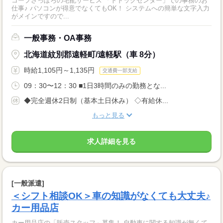
コープさっぽろの宅配サービス 「トドックセンター」での事務のお
仕事♪ パソコンが得意でなくてもOK！ システムへの簡単な文字入力
がメインですので...
一般事務・OA事務
北海道紋別郡遠軽町/遠軽駅（車 8分）
時給1,105円～1,135円
交通費一部支給
09：30〜12：30 ■1日3時間のみの勤務とな...
◆完全週休2日制（基本土日休み） ◇有給休...
もっと見る
求人詳細を見る
[一般派遣]
＜シフト相談OK＞車の知識がなくても大丈夫♪
カー用品店
カー用品店の「販売スタッフ」募集！ 自動車に関する知識が無くて