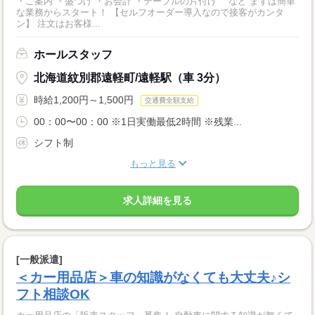
・ご案内 ・盛つけ ・お会計 ・テーブルの片付け など まずは簡単
な業務からスタート！ 【セルフオーダー導入なので接客がカンタ
ン】 注文はお客様...
ホールスタッフ
北海道紋別郡遠軽町/遠軽駅（車 3分）
時給1,200円～1,500円
交通費全額支給
00：00〜00：00 ※1日実働最低2時間 ※残業...
シフト制
もっと見る
求人詳細を見る
[一般派遣]
＜カー用品店＞車の知識がなくても大丈夫♪シ
フト相談OK