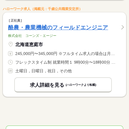
ハローワーク求人（掲載元：千歳公共職業安定所）
正社員
酪農・農業機械のフィールドエンジニア
株式会社 コーンズ・エージー
北海道恵庭市
245,000円〜345,000円 ※フルタイム求人の場合は月額（換算額）、パート求人の場合は時間額を表示しています。
フレックスタイム制 就業時間１ 9時00分〜18時00分 就業時間に関する特記事項 コアタイムなしのフレックス制。 <BR> 事業所内での残業は１９時まで。ただし、事業所外での残業は１９ <BR> 時以降の場合もあり。
土曜日，日曜日，祝日，その他
求人詳細を見る
(ハローワークより転載)