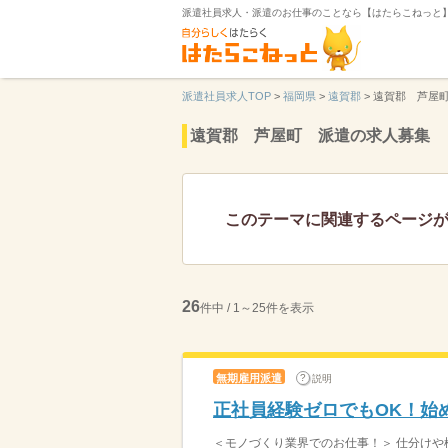
派遣社員求人・派遣のお仕事のことなら【はたらこねっと
派遣社員求人TOP
>
福岡県
>
遠賀郡
>
遠賀郡 芦屋
遠賀郡 芦屋町 派遣の求人募集
このテーマに関連するページ
26
件中 / 1～25件を表示
無期雇用派遣
説明
正社員経験ゼロでもOK！始
＜モノづくり業界でのお仕事！＞ 仕分けや梱