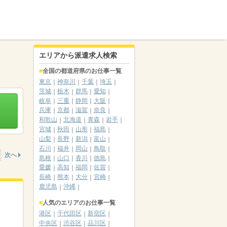
エリアから派遣求人検索
全国の都道府県のお仕事一覧
東京
神奈川
千葉
埼玉
茨城
栃木
群馬
愛知
岐阜
三重
静岡
大阪
兵庫
京都
滋賀
奈良
和歌山
北海道
青森
岩手
宮城
秋田
山形
福島
山梨
長野
新潟
富山
石川
福井
岡山
鳥取
次へ
島根
山口
香川
徳島
愛媛
高知
福岡
佐賀
長崎
熊本
大分
宮崎
鹿児島
沖縄
人気のエリアのお仕事一覧
港区
千代田区
新宿区
中央区
渋谷区
品川区