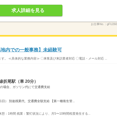
求人詳細を見る
お仕事No.：
gFU26
空基地内での一般事務】未経験可
。 ≪具体的な業務内容≫ 〇来客及び来訪業者対応 〇電話・メール対応 ...
線折尾駅（車 20分）
勤の場合、ガソリン代にて交通費支給
間 × 21日） 別途残業代、交通費全額支給 【第一種衛生管...
 休憩：1時間 残業：繁忙状況により、月5〜10時間程度発生する...