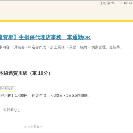
お仕事No.：
F1H01A1
遠賀郡】生損保代理店事務 車通勤OK
内容 ・見積書・申込書作成 ・計上業務 ・異動・解約 ・満期管理、更新手...
本線遠賀川駅（車 10分）
費全額支給
登用後】1,400円 想定年収：＜週3日・1日5.5時間勤...
） ※残業なし
もっと見る