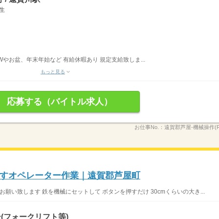
穴生
Wやお盆、年末年始など 有給休暇あり 規定支給致しま...
もっと見る
応募する（バイトル求人）
お仕事No.：
遠賀郡芦屋-機械操作(RH
すオペレーター作業｜遠賀郡芦屋町
願い致します 鉄を機械にセットして ボタンを押すだけ 30cmくらいの大き...
(フォークリフト等)