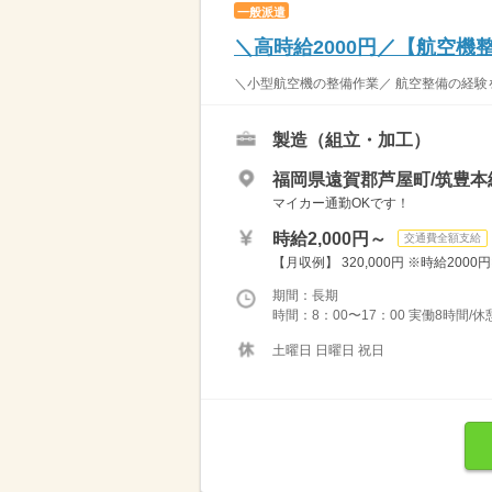
一般派遣
＼高時給2000円／【航空
＼小型航空機の整備作業／ 航空整備の経験を
製造（組立・加工）
福岡県遠賀郡芦屋町/筑豊本
マイカー通勤OKです！
時給2,000円～
交通費全額支給
【月収例】 320,000円 ※時給200
期間：長期
時間：8：00〜17：00 実働8時間/
土曜日 日曜日 祝日