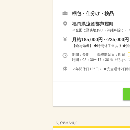
梱包・仕分け・検品
福岡県遠賀郡芦屋町
※全国に勤務地あり（沖縄を除く） 
月給185,000円～235,000円
【給与備考】 ◆時間外手当あり ◆
期間：長期 勤務開始日：即日
時間：08：30〜17：30 ※上記は
＜年間休日125日＞ ◆完全週休2日制
＼イチオシ!!／