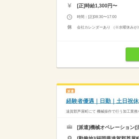
[正]
時給1,300円〜
時間：[正]08:30〜17:00
会社カレンダーあり （※水曜休みが木
派遣
経験者優遇｜日勤｜土日祝休
遠賀郡芦屋町にて 機械操作で行う加工業務を 
[派遣]
機械オペレーション(汎
[勤務地]/福岡県遠賀郡芦屋町