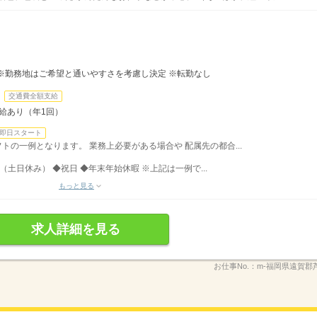
※勤務地はご希望と通いやすさを考慮し決定 ※転勤なし
交通費全額支給
昇給あり（年1回）
即日スタート
シフトの一例となります。 業務上必要がある場合や 配属先の都合...
（土日休み） ◆祝日 ◆年末年始休暇 ※上記は一例で...
もっと見る
求人詳細を見る
お仕事No.：
m-福岡県遠賀郡芦