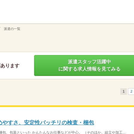
】
町 派遣の一覧
派遣スタッフ活躍中
があります
に関する求人情報を見てみる
1
2
めやすさ、安定性バッチリの検査・梱包
包、包装といった かんたんなお仕事などが中心。 （そのほか、組立や加工...