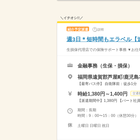
＼イチオシ!!／
紹介予定派遣
説明
週3日＊短時間もエラベル【
生損保代理店での保険サポート事務 ▼お仕事
金融事務（生保・損保）
福岡県遠賀郡芦屋町/鹿児島
【最寄バス停】 自衛隊前：徒歩1分
時給1,380円～1,400円
交通
【派遣期間中】1,380円 【パート社員
期間：長期
時間：9：00〜15：00（休憩30分
土曜日 日曜日 祝日