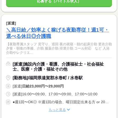
応募する（バイトル求人）
[派遣]
＼高日給／効率よく稼げる夜勤専従！週1可・
選べる休日◎介護職
【夜勤専属スタッフ 見守り、巡回 夜の就寝・朝の起床介助 更衣介助
夕食・朝食の準備、介助 服薬介助 排泄介助 コール対応 など 入浴
介助やレクリエ...
[派遣]施設内介護・看護、介護福祉士・社会福祉
士、医療・介護・福祉その他
[勤務地]/福岡県遠賀郡水巻町 / 水巻駅
[派遣]
日給23,000円〜29,000円
[派遣]16:00〜09:00、17:00〜09:00、17:00〜10:00
●週1回〜OK◎ ※週1回の場合、曜日固定出来る方 or 20日までに翌月のシフト希望出せる方 週2回〜もちろん歓迎! ●ご希望の曜日を教えて下さい 土日祝休み、平日休み、 連休が欲しい…等 ●有給休暇あり
もっと見る