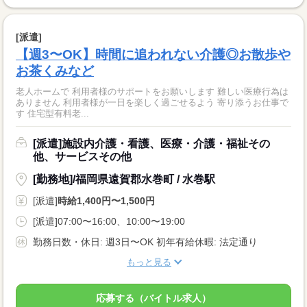
[派遣]
【週3〜OK】時間に追われない介護◎お散歩や
お茶くみなど
老人ホームで 利用者様のサポートをお願いします 難しい医療行為は
ありません 利用者様が一日を楽しく過ごせるよう 寄り添うお仕事で
す 住宅型有料老...
[派遣]施設内介護・看護、医療・介護・福祉その
他、サービスその他
[勤務地]/福岡県遠賀郡水巻町 / 水巻駅
[派遣]
時給1,400円〜1,500円
[派遣]07:00〜16:00、10:00〜19:00
勤務日数・休日: 週3日〜OK 初年有給休暇: 法定通り
もっと見る
応募する（バイトル求人）