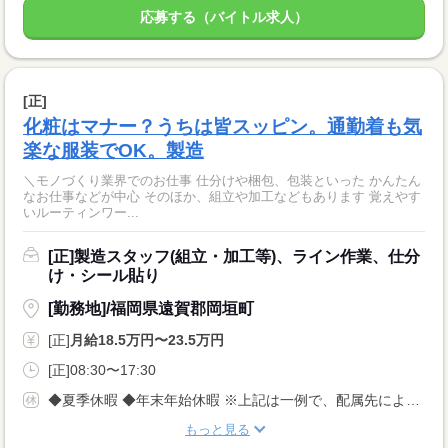
応募する（バイトル求人）
[正]
化粧はマナー？うちは皆スッピン。通勤着も気
楽な服装でOK。製造
＼モノづくり業界でのお仕事 仕分けや梱包、包装といった かんたん
なお仕事などが中心 そのほか、組立や加工などもあります 覚えやす
いルーティンワー...
[正]製造スタッフ(組立・加工等)、ライン作業、仕分
け・シール貼り
[勤務地]/福岡県遠賀郡岡垣町
[正]
月給18.5万円〜23.5万円
[正]08:30〜17:30
◆夏季休暇 ◆年末年始休暇 ※上記は一例で、配属先により 異なる場合があります。 配属先により 当社の所定休日数と差がある場合は、 差分の調整を年末に行います。
もっと見る