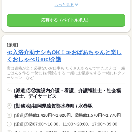
もっと見る
応募する（バイトル求人）
[派遣]
≪入浴介助ナシもOK！≫おばあちゃんと楽し
くおしゃべりetc/介護
実は資格が全く必要ないお仕事も たくさんあるんです たとえば 一緒
ごはんを作る 一緒にお掃除をする 一緒にお散歩をする 一緒にレクレ
ーション など...
[派遣]①②施設内介護・看護、介護福祉士・社会福
祉士、デイサービス
[勤務地]/福岡県遠賀郡水巻町 / 水巻駅
[派遣]
①時給1,420円〜1,620円、②時給1,570円〜1,770円
[派遣]①②07:00〜16:00、11:00〜20:00、17:00〜09:00