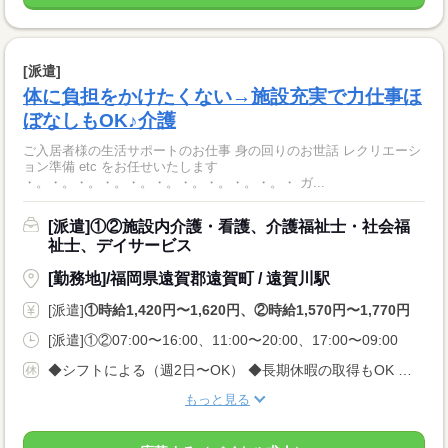
[派遣]
体に負担をかけたくない→施設充実で力仕事ほ
ぼなしもOK♪介護
ご入居者様の生活サポートのお仕事 身の回りのお世話 レクリエーシ
ョン準備 etc をお任せいたします
・。・。・。・。・。・。・。・。・。・。・ ガ...
[派遣]①②施設内介護・看護、介護福祉士・社会福
祉士、デイサービス
[勤務地]/福岡県遠賀郡遠賀町 / 遠賀川駅
[派遣]
①時給1,420円〜1,620円、②時給1,570円〜1,770円
[派遣]①②07:00〜16:00、11:00〜20:00、17:00〜09:00
◆シフトによる（週2日〜OK） ◆長期休暇の取得もOK 勤務曜日、休み希望はお気軽にご相談ください やむを得ない急なお休みにも理解のある職場です
もっと見る