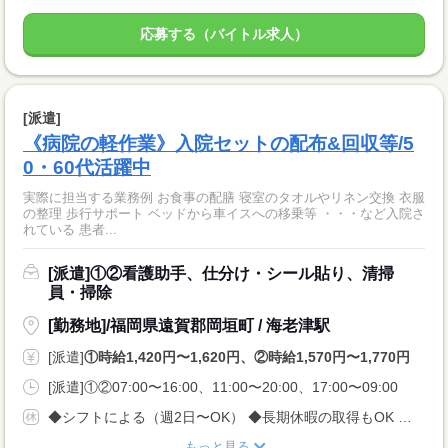
応募する（バイトル求人）
[派遣]
《病院の軽作業》入院セットの配布&回収等/5
0・60代活躍中
実際に担当する業務例 お食事の配膳 寝室のタオルやリネン交換 衣服
の整理 歩行サポート ベッドから車イスへの移乗等 ・・・など入院さ
れている 患者...
[派遣]①②看護助手、仕分け・シール貼り、清掃
員・掃除
[勤務地]/福岡県遠賀郡岡垣町 / 海老津駅
[派遣]
①時給1,420円〜1,620円、②時給1,570円〜1,770円
[派遣]①②07:00〜16:00、11:00〜20:00、17:00〜09:00
◆シフトによる（週2日〜OK） ◆長期休暇の取得もOK 勤務曜日、休み希望はお気軽にご相談ください やむを得ない急なお休みにも理解のある職場です
もっと見る