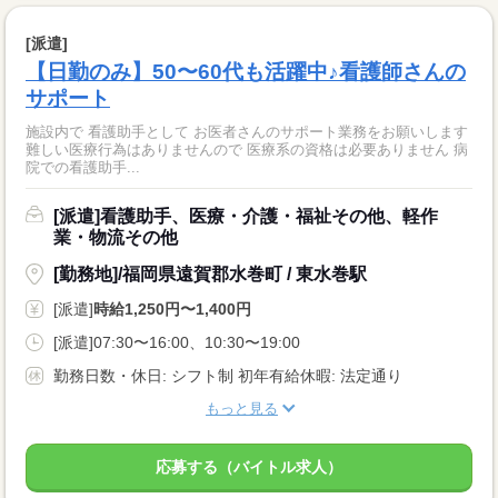
[派遣]
【日勤のみ】50〜60代も活躍中♪看護師さんの
サポート
施設内で 看護助手として お医者さんのサポート業務をお願いします
難しい医療行為はありませんので 医療系の資格は必要ありません 病
院での看護助手...
[派遣]看護助手、医療・介護・福祉その他、軽作
業・物流その他
[勤務地]/福岡県遠賀郡水巻町 / 東水巻駅
[派遣]
時給1,250円〜1,400円
[派遣]07:30〜16:00、10:30〜19:00
勤務日数・休日: シフト制 初年有給休暇: 法定通り
もっと見る
応募する（バイトル求人）