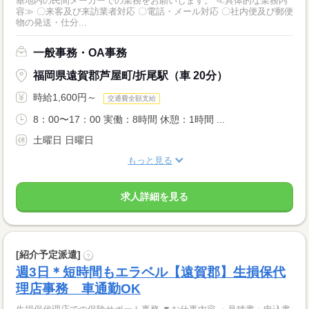
基地内の民間メーカーでの業務をお願いします。 ≪具体的な業務内
容≫ 〇来客及び来訪業者対応 〇電話・メール対応 〇社内便及び郵便
物の発送・仕分...
一般事務・OA事務
福岡県遠賀郡芦屋町/折尾駅（車 20分）
時給1,600円～
交通費全額支給
8：00〜17：00 実働：8時間 休憩：1時間 ...
土曜日 日曜日
もっと見る
求人詳細を見る
[紹介予定派遣]
?
週3日＊短時間もエラベル【遠賀郡】生損保代
理店事務 車通勤OK