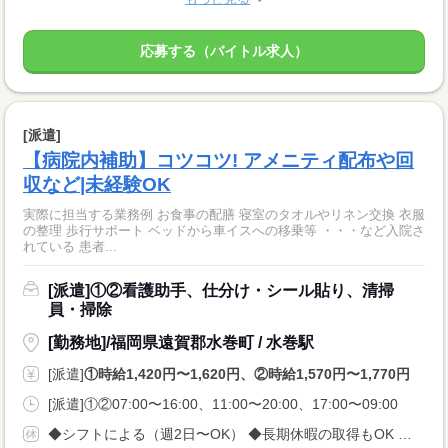
応募する（バイトル求人）
[派遣]
【病院内補助】コツコツ! アメニティ配布や回
収など|未経験OK
実際に担当する業務例 お食事の配膳 寝室のタオルやリネン交換 衣服
の整理 歩行サポート ベッドから車イスへの移乗等 ・・・など入院さ
れている 患者...
[派遣]①②看護助手、仕分け・シール貼り、清掃
員・掃除
[勤務地]/福岡県遠賀郡水巻町 / 水巻駅
[派遣]
①時給1,420円〜1,620円、②時給1,570円〜1,770円
[派遣]①②07:00〜16:00、11:00〜20:00、17:00〜09:00
◆シフトによる（週2日〜OK） ◆長期休暇の取得もOK 勤務曜日、休み希望はお気軽にご相談ください やむを得ない急なお休みにも理解のある職場です