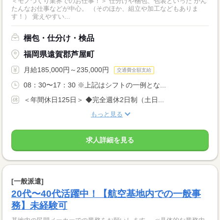
＜モノづくり業界でのお仕事！＞ 仕分けや梱包、包装といった かん
たんなお仕事などが中心。 （そのほか、組立や加工などもありま
す！） 覚えやすい...
梱包・仕分け・検品
福岡県遠賀郡芦屋町
月給185,000円～235,000円
交通費全額支給
08：30〜17：30 ※上記はシフトの一例とな...
＜年間休日125日＞ ◆完全週休2日制（土日...
もっと見る
求人詳細を見る
[一般派遣]
20代〜40代活躍中！【航空基地内での一般事
務】未経験可