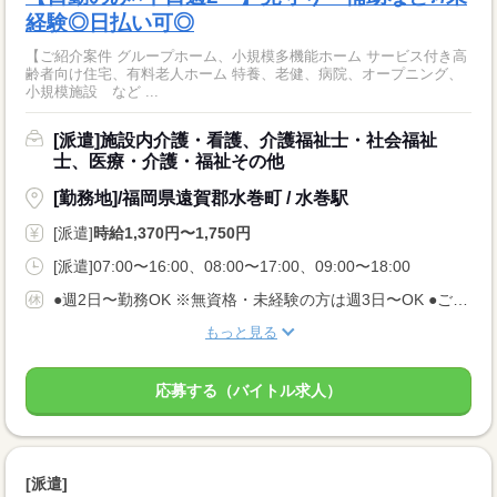
経験◎日払い可◎
【ご紹介案件 グループホーム、小規模多機能ホーム サービス付き高
齢者向け住宅、有料老人ホーム 特養、老健、病院、オープニング、
小規模施設 など ...
[派遣]施設内介護・看護、介護福祉士・社会福祉
士、医療・介護・福祉その他
[勤務地]/福岡県遠賀郡水巻町 / 水巻駅
[派遣]
時給1,370円〜1,750円
[派遣]07:00〜16:00、08:00〜17:00、09:00〜18:00
●週2日〜勤務OK ※無資格・未経験の方は週3日〜OK ●ご希望の曜日を教えて下さい ●有給休暇あり 曜日固定希望、週休2日以上 フルタイムで働いてガッツリ稼ぎたい！ などご希望をお伝えください♪
もっと見る
応募する（バイトル求人）
[派遣]