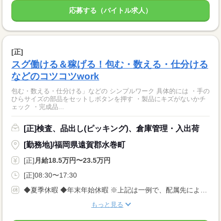
応募する（バイトル求人）
[正]
スグ働ける＆稼げる！包む・数える・仕分ける
などのコツコツwork
包む・数える・仕分ける」などの シンプルワーク 具体的には ・手の
ひらサイズの部品をセットしボタンを押す ・製品にキズがないかチ
ェック ・完成品...
[正]検査、品出し(ピッキング)、倉庫管理・入出荷
[勤務地]/福岡県遠賀郡水巻町
[正]
月給18.5万円〜23.5万円
[正]08:30〜17:30
◆夏季休暇 ◆年末年始休暇 ※上記は一例で、配属先により 異なる場合があります。 配属先により 当社の所定休日数と差がある場合は、 差分の調整を年末に行います。
もっと見る