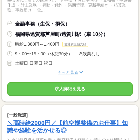
生損保代理店での保険サポート事務 ▼お仕事内容 ・見積書・申込書
作成 ・計上業務 ・異動・解約 ・満期管理、更新手続き ・精算業
務、事故受け ・電...
金融事務（生保・損保）
福岡県遠賀郡芦屋町/遠賀川駅（車 10分）
時給1,380円～1,400円
交通費全額支給
9：00〜15：00（休憩30分） ※残業なし
土曜日 日曜日 祝日
もっと見る
求人詳細を見る
[一般派遣]
＼高時給2000円／【航空機整備のお仕事】知
識や経験を活かせる◎
＼小型航空機の整備作業／ 航空整備の経験をお持ちの方は即戦力！