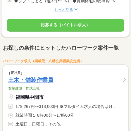
◆シフトによる（週3日〜OK） ◆長期休暇の取得もOK 勤務曜日、休み希望はお気軽にご相談ください やむを得ない急なお休みにも理解のある職場です
もっと見る
応募する（バイトル求人）
お探しの条件にヒットしたハローワーク案件一覧
ハローワーク求人（掲載元：八幡公共職業安定所）
正社員
土木・舗装作業員
友希建設 株式会社
福岡県中間市
179,267円〜318,000円 ※フルタイム求人の場合は月額（換算額）、パート求人の場合は時間額を表示しています。
就業時間１ 8時00分〜17時00分
土曜日，日曜日，その他