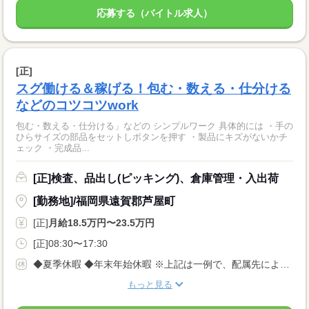
応募する（バイトル求人）
[正]
スグ働ける＆稼げる！包む・数える・仕分ける
などのコツコツwork
包む・数える・仕分ける」などの シンプルワーク 具体的には ・手の
ひらサイズの部品をセットしボタンを押す ・製品にキズがないかチ
ェック ・完成品...
[正]検査、品出し(ピッキング)、倉庫管理・入出荷
[勤務地]/福岡県遠賀郡芦屋町
[正]
月給18.5万円〜23.5万円
[正]08:30〜17:30
◆夏季休暇 ◆年末年始休暇 ※上記は一例で、配属先により 異なる場合があります。 配属先により 当社の所定休日数と差がある場合は、 差分の調整を年末に行います。
もっと見る