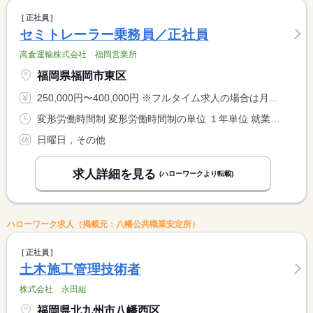
正社員
セミトレーラー乗務員／正社員
高倉運輸株式会社 福岡営業所
福岡県福岡市東区
250,000円〜400,000円 ※フルタイム求人の場合は月額（換算額）、パート求人の場合は時間額を表示しています。
変形労働時間制 変形労働時間制の単位 １年単位 就業時間１ 8時00分〜17時00分 又は 0時00分〜23時59分の時間の間の8時間程度 就業時間に関する特記事項 ＊仕事内容によって早く帰れる事もあります
日曜日，その他
求人詳細を見る
(ハローワークより転載)
ハローワーク求人（掲載元：八幡公共職業安定所）
正社員
土木施工管理技術者
株式会社 永田組
福岡県北九州市八幡西区