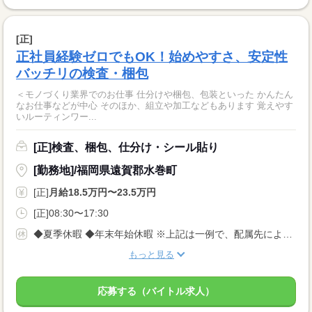
[正]
正社員経験ゼロでもOK！始めやすさ、安定性
バッチリの検査・梱包
＜モノづくり業界でのお仕事 仕分けや梱包、包装といった かんたん
なお仕事などが中心 そのほか、組立や加工などもあります 覚えやす
いルーティンワー...
[正]検査、梱包、仕分け・シール貼り
[勤務地]/福岡県遠賀郡水巻町
[正]
月給18.5万円〜23.5万円
[正]08:30〜17:30
◆夏季休暇 ◆年末年始休暇 ※上記は一例で、配属先により 異なる場合があります。 配属先により 当社の所定休日数と差がある場合は、 差分の調整を年末に行います。
もっと見る
応募する（バイトル求人）