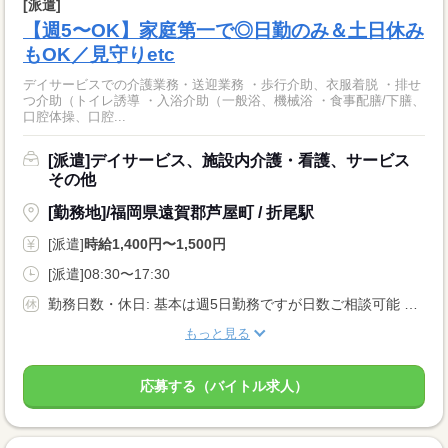
[派遣]
【週5〜OK】家庭第一で◎日勤のみ＆土日休み
もOK／見守りetc
デイサービスでの介護業務・送迎業務 ・歩行介助、衣服着脱 ・排せ
つ介助（トイレ誘導 ・入浴介助（一般浴、機械浴 ・食事配膳/下膳、
口腔体操、口腔...
[派遣]デイサービス、施設内介護・看護、サービス
その他
[勤務地]/福岡県遠賀郡芦屋町 / 折尾駅
[派遣]
時給1,400円〜1,500円
[派遣]08:30〜17:30
勤務日数・休日: 基本は週5日勤務ですが日数ご相談可能 初年有給休暇: 法定通り
もっと見る
応募する（バイトル求人）