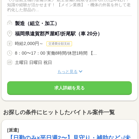
知識や経験が活かせます！ 【メイン業務】 ・機体の外装を外して老
朽化した部品の...
製造（組立・加工）
福岡県遠賀郡芦屋町/折尾駅（車 20分）
時給2,000円～
交通費全額支給
8：00〜17：00 実働8時間/休憩1時間 【...
土曜日 日曜日 祝日
もっと見る
求人詳細を見る
お探しの条件にヒットしたバイトル案件一覧
[派遣]
【日勤のみ×平日週2〜】見守り・補助など♪/未