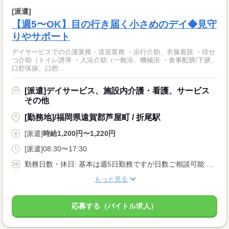
[派遣]
【週5〜OK】目の行き届く小さめのデイ◆見守
りやサポート
デイサービスでの介護業務・送迎業務 ・歩行介助、衣服着脱 ・排せ
つ介助（トイレ誘導 ・入浴介助（一般浴、機械浴 ・食事配膳/下膳、
口腔体操、口腔...
[派遣]デイサービス、施設内介護・看護、サービス
その他
[勤務地]/福岡県遠賀郡芦屋町 / 折尾駅
[派遣]
時給1,200円〜1,220円
[派遣]08:30〜17:30
勤務日数・休日: 基本は週5日勤務ですが日数ご相談可能 初年有給休暇: 法定通り
もっと見る
応募する（バイトル求人）