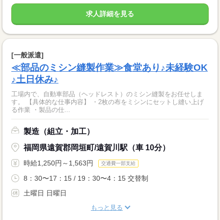
求人詳細を見る
[一般派遣]
≪部品のミシン縫製作業≫食堂あり♪未経験OK
♪土日休み♪
工場内で、自動車部品（ヘッドレスト）のミシン縫製をお任せしま
す。 【具体的な仕事内容】 ・2枚の布をミシンにセットし縫い上げ
る作業 ・製品の仕...
製造（組立・加工）
福岡県遠賀郡岡垣町/遠賀川駅（車 10分）
時給1,250円～1,563円
交通費一部支給
8：30〜17：15 / 19：30〜4：15 交替制
土曜日 日曜日
もっと見る