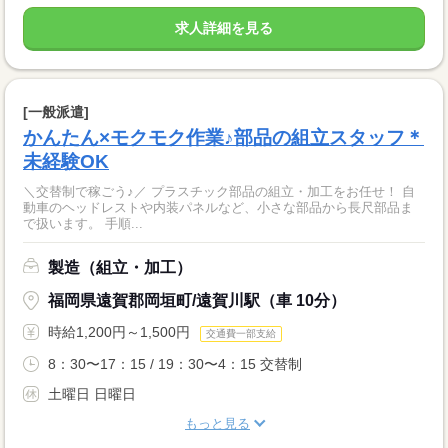
求人詳細を見る
[一般派遣]
かんたん×モクモク作業♪部品の組立スタッフ＊
未経験OK
＼交替制で稼ごう♪／ プラスチック部品の組立・加工をお任せ！ 自
動車のヘッドレストや内装パネルなど、小さな部品から長尺部品ま
で扱います。 手順...
製造（組立・加工）
福岡県遠賀郡岡垣町/遠賀川駅（車 10分）
時給1,200円～1,500円
交通費一部支給
8：30〜17：15 / 19：30〜4：15 交替制
土曜日 日曜日
もっと見る