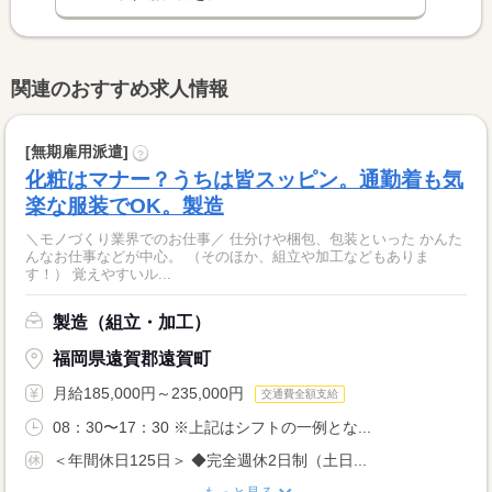
関連のおすすめ求人情報
[無期雇用派遣]
?
化粧はマナー？うちは皆スッピン。通勤着も気
楽な服装でOK。製造
＼モノづくり業界でのお仕事／ 仕分けや梱包、包装といった かんた
んなお仕事などが中心。 （そのほか、組立や加工などもありま
す！） 覚えやすいル...
製造（組立・加工）
福岡県遠賀郡遠賀町
月給185,000円～235,000円
交通費全額支給
08：30〜17：30 ※上記はシフトの一例とな...
＜年間休日125日＞ ◆完全週休2日制（土日...