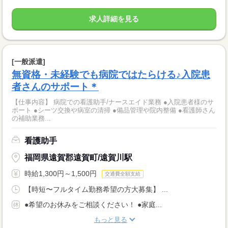
求人詳細を見る
[一般派遣]
無資格・未経験でも病院ではたらける♪入院患
者さんのサポート＊
【仕事内容】 病院での看護助手/ナースエイド業務 ●入院患者様のサ
ポート ●シーツ交換や病室の清掃 ●備品管理や院内整備 ●看護師さん
の補助業務...
看護助手
福岡県遠賀郡遠賀町/遠賀川駅
時給1,300円～1,500円
交通費全額支給
【時短〜フルタイム勤務希望の方大募集】 ...
●希望のお休みをご相談ください！ ●家庭...
もっと見る