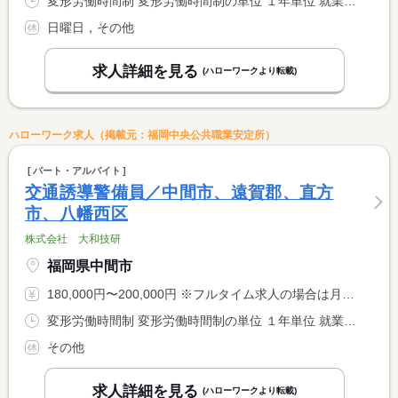
変形労働時間制 変形労働時間制の単位 １年単位 就業時間１ 8時30分〜17時30分 就業時間２ 20時00分〜5時00分 就業時間に関する特記事項 ＊交替制（シフト）
日曜日，その他
求人詳細を見る
(ハローワークより転載)
ハローワーク求人（掲載元：福岡中央公共職業安定所）
パート・アルバイト
交通誘導警備員／中間市、遠賀郡、直方
市、八幡西区
株式会社 大和技研
福岡県中間市
180,000円〜200,000円 ※フルタイム求人の場合は月額（換算額）、パート求人の場合は時間額を表示しています。
変形労働時間制 変形労働時間制の単位 １年単位 就業時間１ 8時00分〜17時00分 就業時間２ 22時00分〜6時00分 就業時間に関する特記事項 ※就業時間は昼勤（１）のみでも可 <BR> ※夜勤（２）は希望者のみ
その他
求人詳細を見る
(ハローワークより転載)