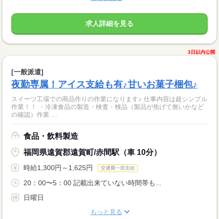
求人詳細を見る
3日以内公開
[一般派遣]
夜勤専属！アイス支給も有♪甘いお菓子梱包♪
スイーツ工場での商品作りの作業になります♪ 仕事内容は超シンプル
作業！！ ・冷凍食品の製造・検査・検品（製品が焦げて無いかなど
の確認）作業 ...
食品・飲料製造
福岡県遠賀郡遠賀町/赤間駅（車 10分）
時給1,300円～1,625円
交通費一部支給
20：00〜5：00 記載出来ていない時間帯も...
日曜日
もっと見る