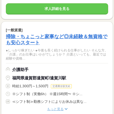
求人詳細を見る
[一般派遣]
掃除・ちょこっと家事など◎未経験＆無資格で
も安心スタート
●しっかり稼ぎたい ●今後も長く続けられる仕事がしたい そんな方、
「介護」のお仕事はいかがでしょうか？ 介護といっても、最近では
経験や資格...
介護助手
福岡県遠賀郡遠賀町/遠賀川駅
時給1,300円～1,500円
交通費全額支給
※シフト制（実働6h） ※週15時間〜 ※シ...
≪シフト制≫勤務シフトによりお休みは異な...
もっと見る