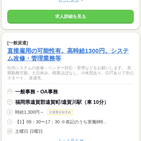
求人詳細を見る
[一般派遣]
直接雇用の可能性有。高時給1300円。システ
ム改修・管理業務等
社内システムの改修・ベンダー対応・管理などをお願いします。 長
期勤務可能。土日休み。残業ほぼなし。小休憩あり。OJTありで安心
スタート。 派遣先...
一般事務・OA事務
福岡県遠賀郡遠賀町/遠賀川駅（車 10分）
時給1,300円～
交通費全額支給
【1】08：30〜17：30 ※表記のうち実働8時...
土曜日 日曜日
もっと見る