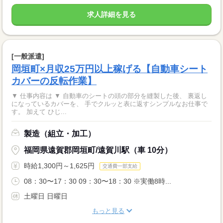
求人詳細を見る
[一般派遣]
岡垣町×月収25万円以上稼げる【自動車シート
カバーの反転作業】
▼ 仕事内容は ▼ 自動車のシートの頭の部分を縫製した後、 裏返し
になっているカバーを、 手でクルッと表に返すシンプルなお仕事で
す。 加えて ひじ...
製造（組立・加工）
福岡県遠賀郡岡垣町/遠賀川駅（車 10分）
時給1,300円～1,625円
交通費一部支給
08：30〜17：30 09：30〜18：30 ※実働8時...
土曜日 日曜日
もっと見る