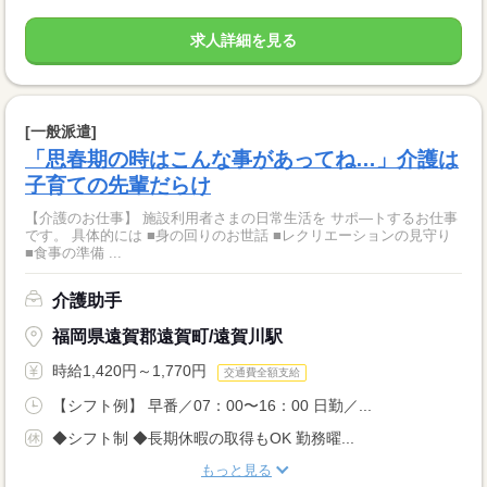
求人詳細を見る
[一般派遣]
「思春期の時はこんな事があってね…」介護は
子育ての先輩だらけ
【介護のお仕事】 施設利用者さまの日常生活を サポ―トするお仕事
です。 具体的には ■身の回りのお世話 ■レクリエーションの見守り
■食事の準備 ...
介護助手
福岡県遠賀郡遠賀町/遠賀川駅
時給1,420円～1,770円
交通費全額支給
【シフト例】 早番／07：00〜16：00 日勤／...
◆シフト制 ◆長期休暇の取得もOK 勤務曜...
もっと見る