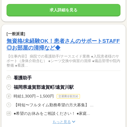
求人詳細を見る
[一般派遣]
無資格/未経験OK！患者さんのサポートSTAFF
◎お部屋の清掃など◆
【仕事内容】 病院での看護助手/ナースエイド業務 ●入院患者様のサ
ポート（身体介助含む） ●シーツ交換や病室の清掃 ●備品管理や院内
整備 ●看護...
看護助手
福岡県遠賀郡遠賀町/遠賀川駅
時給1,300円～1,500円
交通費全額支給
【時短〜フルタイム勤務希望の方大募集】 ...
●希望のお休みをご相談ください！ ●家庭...
もっと見る