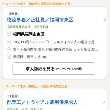
ハローワーク求人（掲載元：福岡東公共職業安定所）
正社員
物流事務／正社員／福岡市東区
高倉運輸株式会社 福岡営業所
福岡県福岡市東区
185,000円〜200,000円 ※フルタイム求人の場合は月額（換算額）、パート求人の場合は時間額を表示しています。
変形労働時間制 変形労働時間制の単位 １ヶ月単位 就業時間１ 8時15分〜17時00分 就業時間に関する特記事項 ＊上記時間帯を基本として、週４０時間内に調整あり
日曜日，祝日，その他
求人詳細を見る
(ハローワークより転載)
ハローワーク求人（掲載元：八幡公共職業安定所）
正社員
配管工／トライアル雇用併用求人
有限会社 水道工事センタ−