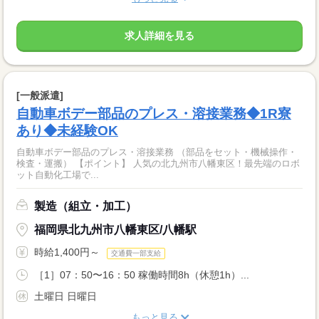
求人詳細を見る
[一般派遣]
自動車ボデー部品のプレス・溶接業務◆1R寮
あり◆未経験OK
自動車ボデー部品のプレス・溶接業務 （部品をセット・機械操作・
検査・運搬） 【ポイント】 人気の北九州市八幡東区！最先端のロボ
ット自動化工場で...
製造（組立・加工）
福岡県北九州市八幡東区/八幡駅
時給1,400円～
交通費一部支給
［1］07：50〜16：50 稼働時間8h（休憩1h）...
土曜日 日曜日
もっと見る