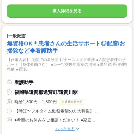
求人詳細を見る
[一般派遣]
無資格OK＊患者さんの生活サポート◎配膳/お
掃除など◆看護助手
【仕事内容】 病院での看護助手/ナースエイド業務 ●入院患者様のサ
ポート（身体介助含む） ●シーツ交換や病室の清掃 ●備品管理や院内
整備 ●看護...
看護助手
福岡県遠賀郡遠賀町/遠賀川駅
時給1,300円～1,500円
交通費全額支給
【時短〜フルタイム勤務希望の方大募集】 ...
●希望のお休みをご相談ください！ ●家庭...
もっと見る