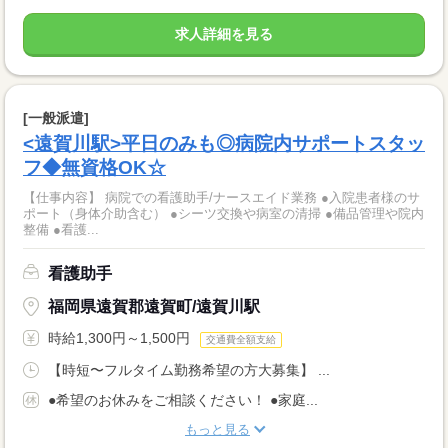
求人詳細を見る
[一般派遣]
<遠賀川駅>平日のみも◎病院内サポートスタッ
フ◆無資格OK☆
【仕事内容】 病院での看護助手/ナースエイド業務 ●入院患者様のサ
ポート（身体介助含む） ●シーツ交換や病室の清掃 ●備品管理や院内
整備 ●看護...
看護助手
福岡県遠賀郡遠賀町/遠賀川駅
時給1,300円～1,500円
交通費全額支給
【時短〜フルタイム勤務希望の方大募集】 ...
●希望のお休みをご相談ください！ ●家庭...
もっと見る