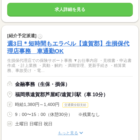
求人詳細を見る
[紹介予定派遣]
?
週3日＊短時間もエラベル【遠賀郡】生損保代
理店事務 車通勤OK
生損保代理店での保険サポート事務 ▼お仕事内容 ・見積書・申込書
作成 ・計上業務 ・異動・解約 ・満期管理、更新手続き ・精算業
務、事故受け ・電...
金融事務（生保・損保）
福岡県遠賀郡芦屋町/遠賀川駅（車 10分）
時給1,380円～1,400円
交通費全額支給
9：00〜15：00（休憩30分） ※残業なし
土曜日 日曜日 祝日
もっと見る