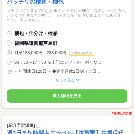
バッチリの検査・梱包
＜モノづくり業界でのお仕事！＞ 仕分けや梱包、包装といった かん
たんなお仕事などが中心。 （そのほか、組立や加工などもありま
す！） 覚えやすい...
梱包・仕分け・検品
福岡県遠賀郡芦屋町
月給185,000円～235,000円
交通費全額支給
08：30〜17：30 ※上記はシフトの一例とな...
＜年間休日125日＞ ◆完全週休2日制（土日...
もっと見る
求人詳細を見る
1週間以内公開
[紹介予定派遣]
?
週3日＊短時間もエラベル【遠賀郡】生損保代