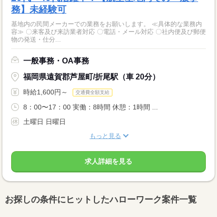
務】未経験可
基地内の民間メーカーでの業務をお願いします。 ≪具体的な業務内
容≫ 〇来客及び来訪業者対応 〇電話・メール対応 〇社内便及び郵便
物の発送・仕分...
一般事務・OA事務
福岡県遠賀郡芦屋町/折尾駅（車 20分）
時給1,600円～
交通費全額支給
8：00〜17：00 実働：8時間 休憩：1時間 ...
土曜日 日曜日
もっと見る
求人詳細を見る
お探しの条件にヒットしたハローワーク案件一覧