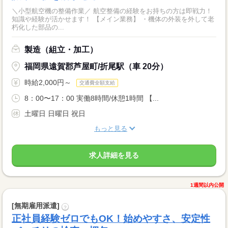
＼小型航空機の整備作業／ 航空整備の経験をお持ちの方は即戦力！
知識や経験が活かせます！ 【メイン業務】 ・機体の外装を外して老
朽化した部品の...
製造（組立・加工）
福岡県遠賀郡芦屋町/折尾駅（車 20分）
時給2,000円～
交通費全額支給
8：00〜17：00 実働8時間/休憩1時間 【...
土曜日 日曜日 祝日
もっと見る
求人詳細を見る
1週間以内公開
[無期雇用派遣]
?
正社員経験ゼロでもOK！始めやすさ、安定性