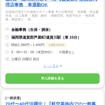
理店事務 車通勤OK
生損保代理店での保険サポート事務 ▼お仕事内容 ・見積書・申込書
作成 ・計上業務 ・異動・解約 ・満期管理、更新手続き ・精算業
務、事故受け ・電...
金融事務（生保・損保）
福岡県遠賀郡芦屋町/遠賀川駅（車 10分）
時給1,380円～1,400円
交通費全額支給
9：00〜15：00（休憩30分） ※残業なし
土曜日 日曜日 祝日
もっと見る
求人詳細を見る
[一般派遣]
20代〜40代活躍中！【航空基地内での一般事