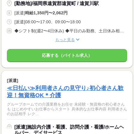
[勤務地]/福岡県遠賀郡遠賀町 / 遠賀川駅
[派遣]
時給1,350円〜2,062円
[派遣]08:00〜17:00、09:00〜18:00
◆シフト制(週2〜4日休み) ◆平日のみ勤務、土日休み相談可◎
もっと見る
応募する（バイトル求人）
[派遣]
≪日払い≫利用者さんの見守り♪初心者さん歓
迎！無資格OK＊介護
グループホームでの介護業務をお任せ 未経験・無資格の初心者さん
も はじめやすいお仕事からスタート 具体的なお仕事内容 利用者さん
のお話相手 レク...
[派遣]施設内介護・看護、訪問介護・看護/ホームヘ
ルパー、デイサービス