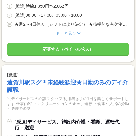
[派遣]
時給1,350円〜2,062円
[派遣]08:00〜17:00、09:00〜18:00
★週2〜4日休み（シフトにより決定） ★積極的な有休消化推奨
もっと見る
応募する（バイトル求人）
[派遣]
遠賀川駅スグ＊未経験歓迎★日勤のみのデイ介
護職
＼デイサービスの介護スタッフ 利用者さまの1日を楽しくサポートし
ます 仕事内容 ・レクリエーションの企画、進行 ・食事や入浴の介助
・送迎の添乗、...
[派遣]デイサービス、施設内介護・看護、運転代
行・送迎