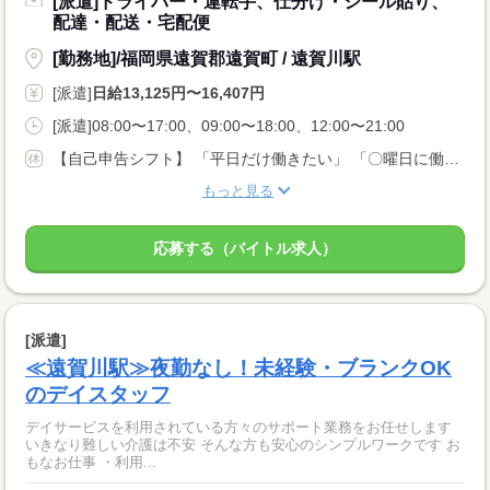
[派遣]ドライバー・運転手、仕分け・シール貼り、
配達・配送・宅配便
[勤務地]/福岡県遠賀郡遠賀町 / 遠賀川駅
[派遣]
日給13,125円〜16,407円
[派遣]08:00〜17:00、09:00〜18:00、12:00〜21:00
【自己申告シフト】 「平日だけ働きたい」 「〇曜日に働きたい」 など、働き方は自分で選べます。 曜日・時間についてのご希望も 面談の際に教えてくださいね。 ※こちらは中型以上のお仕事の例です
もっと見る
応募する（バイトル求人）
[派遣]
≪遠賀川駅≫夜勤なし！未経験・ブランクOK
のデイスタッフ
デイサービスを利用されている方々のサポート業務をお任せします
いきなり難しい介護は不安 そんな方も安心のシンプルワークです お
もなお仕事 ・利用...