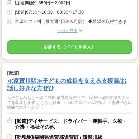
[派遣]
時給1,350円〜2,062円
[派遣]07:30〜16:30、08:30〜17:30
希望シフト制（最大週4日休み可能） ◆希望休取得できます♪
もっと見る
応募する（バイトル求人）
[派遣]
≪遠賀川駅≫子どもの成長を支える支援員/お
話し好きな方ぜひ
＼子どもたちと一緒に成長 放課後等デイで、障がい児の支援スタッ
フを募集します おもなお仕事 ・活動プログラムの補助 ・無理のない
範囲での生活介助...
[派遣]デイサービス、ドライバー・運転手、医療・
介護・福祉その他
[勤務地]/福岡県遠賀郡遠賀町 / 遠賀川駅