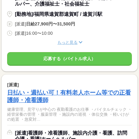
ルパー、介護福祉士・社会福祉士
[勤務地]/福岡県遠賀郡遠賀町 / 遠賀川駅
[派遣]
日給27,900円〜31,500円
[派遣]16:00〜10:00
もっと見る
応募する（バイトル求人）
[派遣]
日払い・週払い可！有料老人ホーム等での正看
護師・准看護師
健康管理、見守りが中心の 夜勤看護のお仕事 ・バイタルチェック ・
経管栄養の管理 ・服薬管理 ・施設内の巡視 ・体位交換 ・軽いけが
の処置 ・急変対...
[派遣]看護師・准看護師、施設内介護・看護、訪問
介護・看護/ホームヘルパー