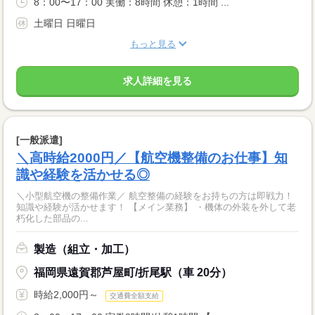
8：00〜17：00 実働：8時間 休憩：1時間 ...
土曜日 日曜日
もっと見る
求人詳細を見る
[一般派遣]
＼高時給2000円／【航空機整備のお仕事】知
識や経験を活かせる◎
＼小型航空機の整備作業／ 航空整備の経験をお持ちの方は即戦力！
知識や経験が活かせます！ 【メイン業務】 ・機体の外装を外して老
朽化した部品の...
製造（組立・加工）
福岡県遠賀郡芦屋町/折尾駅（車 20分）
時給2,000円～
交通費全額支給