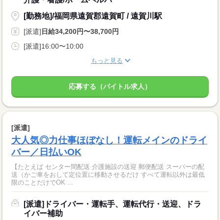
[勤務地]/福岡県遠賀郡遠賀町 / 遠賀川駅
[派遣]
日給34,200円〜38,700円
[派遣]16:00〜10:00
もっと見る
応募する（バイトル求人）
[派遣]
大人気◎力仕事ほぼなし！運転メインのドライ
バー／日払いOK
【たとえば センター間配送 介護施設の送迎 郵便配送 スーパーの配
送（かご車をおして定位置に移動させるだけ すべて運転以外は最低
限のことだけでOK ...
[派遣]ドライバー・運転手、運転代行・送迎、ドラ
イバー補助