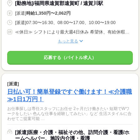
[勤務地]/福岡県遠賀郡遠賀町 / 遠賀川駅
[派遣]
時給1,350円〜2,062円
[派遣]07:30〜16:30、08:00〜17:00、10:00〜19:00
≪休日≫ シフトにより最大週4日休み 希望休、有給休暇アリ
もっと見る
応募する（バイトル求人）
[派遣]
日払い可！簡単登録ですぐ働けます！≪介護職
≫1日1万円！
お仕事探しは専任スタッフにお任せ 2ヶ月だけ働きたい 短期でWワ
ークをしたい 色んな仕事を経験してみたい」など 生活スタイルに合
わせてご提案可能 ...
[派遣]医療・介護・福祉その他、訪問介護・看護/ホ
ームヘルパー、施設内介護・看護