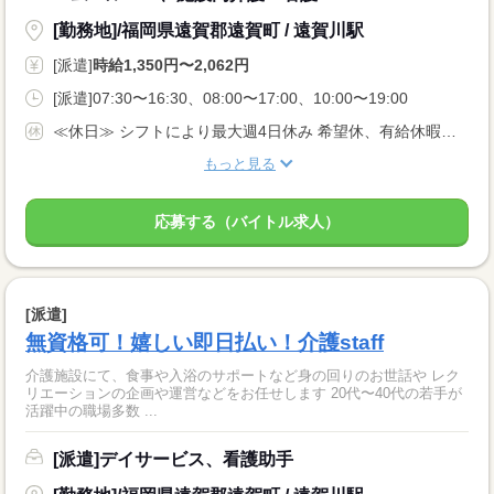
[勤務地]/福岡県遠賀郡遠賀町 / 遠賀川駅
[派遣]
時給1,350円〜2,062円
[派遣]07:30〜16:30、08:00〜17:00、10:00〜19:00
≪休日≫ シフトにより最大週4日休み 希望休、有給休暇アリ
もっと見る
応募する（バイトル求人）
[派遣]
無資格可！嬉しい即日払い！介護staff
介護施設にて、食事や入浴のサポートなど身の回りのお世話や レク
リエーションの企画や運営などをお任せします 20代〜40代の若手が
活躍中の職場多数 ...
[派遣]デイサービス、看護助手