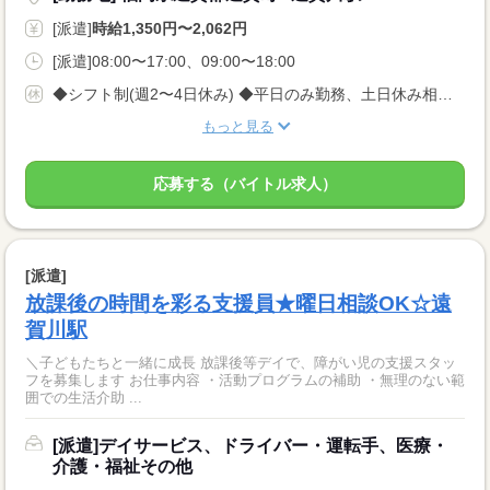
[派遣]
時給1,350円〜2,062円
[派遣]08:00〜17:00、09:00〜18:00
◆シフト制(週2〜4日休み) ◆平日のみ勤務、土日休み相談可◎
もっと見る
応募する（バイトル求人）
[派遣]
放課後の時間を彩る支援員★曜日相談OK☆遠
賀川駅
＼子どもたちと一緒に成長 放課後等デイで、障がい児の支援スタッ
フを募集します お仕事内容 ・活動プログラムの補助 ・無理のない範
囲での生活介助 ...
[派遣]デイサービス、ドライバー・運転手、医療・
介護・福祉その他