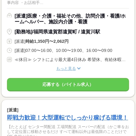
事内容 ・お話相手...
[派遣]医療・介護・福祉その他、訪問介護・看護/ホ
ームヘルパー、施設内介護・看護
[勤務地]/福岡県遠賀郡遠賀町 / 遠賀川駅
[派遣]
時給1,350円〜2,062円
[派遣]07:00〜16:00、10:00〜19:00、16:00〜09:00
≪休日≫ シフトにより最大週4日休み 希望休、有給休暇あり
もっと見る
応募する（バイトル求人）
[派遣]
即戦力歓迎！大型運転でしっかり稼げる環境！
【たとえば センター間配送 工場間配送 スーパーの配送（かご車をお
して定位置に移動させるだけ すべて運転以外は最低限のことだけで