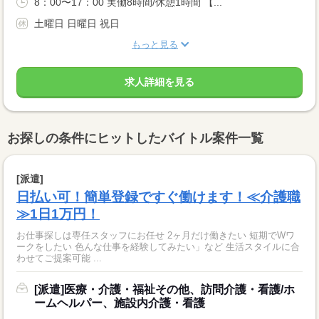
8：00〜17：00 実働8時間/休憩1時間 【...
土曜日 日曜日 祝日
もっと見る
求人詳細を見る
お探しの条件にヒットしたバイトル案件一覧
[派遣]
日払い可！簡単登録ですぐ働けます！≪介護職
≫1日1万円！
お仕事探しは専任スタッフにお任せ 2ヶ月だけ働きたい 短期でWワ
ークをしたい 色んな仕事を経験してみたい」など 生活スタイルに合
わせてご提案可能 ...
[派遣]医療・介護・福祉その他、訪問介護・看護/ホ
ームヘルパー、施設内介護・看護