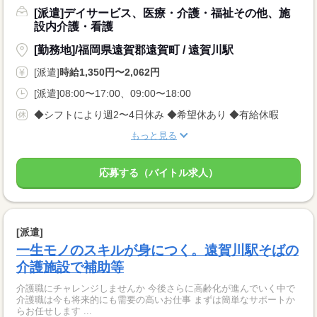
[派遣]デイサービス、医療・介護・福祉その他、施
設内介護・看護
[勤務地]/福岡県遠賀郡遠賀町 / 遠賀川駅
[派遣]
時給1,350円〜2,062円
[派遣]08:00〜17:00、09:00〜18:00
◆シフトにより週2〜4日休み ◆希望休あり ◆有給休暇
もっと見る
応募する（バイトル求人）
[派遣]
一生モノのスキルが身につく。遠賀川駅そばの
介護施設で補助等
介護職にチャレンジしませんか 今後さらに高齢化が進んでいく中で
介護職は今も将来的にも需要の高いお仕事 まずは簡単なサポートか
らお任せします ...