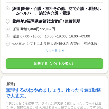
[派遣]医療・介護・福祉その他、訪問介護・看護/ホ
ームヘルパー、施設内介護・看護
[勤務地]/福岡県遠賀郡遠賀町 / 遠賀川駅
[派遣]
時給1,350円〜2,062円
[派遣]07:00〜16:00、10:00〜19:00、16:00〜09:00
≪休日≫ シフトにより最大週4日休み 希望休、有給休暇あり
もっと見る
応募する（バイトル求人）
[派遣]
無理するのはやめましょう。ゆったり週3勤務
で大丈夫。
＼男女ともに活躍中 フルタイムは体力的に厳しかった。でも今は週
に3回、愉快なおじいさんおばあさんと接することが楽しいです お仕