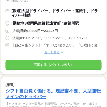
OK 負担が少ない...
[派遣]大型ドライバー、ドライバー・運転手、ドラ
イバー補助
[勤務地]/福岡県遠賀郡遠賀町 / 遠賀川駅
[派遣]
日給18,900円〜23,625円
[派遣]09:00〜21:00、11:00〜22:00、06:00〜17:00
【自己申告シフト】 「平日だけ働きたい」 「〇曜日に働きたい」 など、働き方は自分で選べます。 曜日・時間についてのご希望も 面談の際に教えてくださいね。 ※こちらは中型以上のお仕事の例です
もっと見る
応募する（バイトル求人）
[派遣]
シフト自由長く働ける。履歴書不要、大型運転
メインのドライバー
【たとえば センター間配送 郵便配送 スーパーの配送（かご車をおし