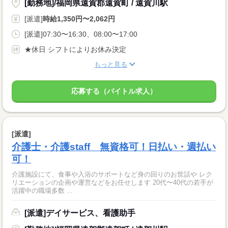
[勤務地]/福岡県遠賀郡遠賀町 / 遠賀川駅
[派遣]
時給1,350円〜2,062円
[派遣]07:30〜16:30、08:00〜17:00
★休日 シフトによりお休み決定
もっと見る
応募する（バイトル求人）
[派遣]
介護士・介護staff 無資格可！日払い・週払い
可！
介護施設にて、食事や入浴のサポートなど身の回りのお世話や レク
リエーションの企画や運営などをお任せします 20代〜40代の若手が
活躍中の職場多数 ...
[派遣]デイサービス、看護助手