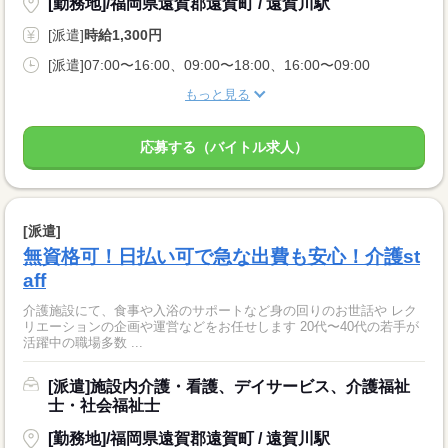
[勤務地]/福岡県遠賀郡遠賀町 / 遠賀川駅
[派遣]
時給1,300円
[派遣]07:00〜16:00、09:00〜18:00、16:00〜09:00
もっと見る
応募する（バイトル求人）
[派遣]
無資格可！日払い可で急な出費も安心！介護st
aff
介護施設にて、食事や入浴のサポートなど身の回りのお世話や レク
リエーションの企画や運営などをお任せします 20代〜40代の若手が
活躍中の職場多数 ...
[派遣]施設内介護・看護、デイサービス、介護福祉
士・社会福祉士
[勤務地]/福岡県遠賀郡遠賀町 / 遠賀川駅