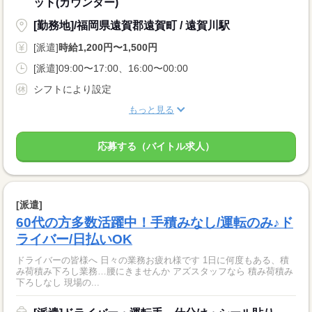
ット(カウンター)
[勤務地]/福岡県遠賀郡遠賀町 / 遠賀川駅
[派遣]
時給1,200円〜1,500円
[派遣]09:00〜17:00、16:00〜00:00
シフトにより設定
もっと見る
応募する（バイトル求人）
[派遣]
60代の方多数活躍中！手積みなし/運転のみ♪ド
ライバー/日払いOK
ドライバーの皆様へ 日々の業務お疲れ様です 1日に何度もある、積
み荷積み下ろし業務…腰にきませんか アズスタッフなら 積み荷積み
下ろしなし 現場の...