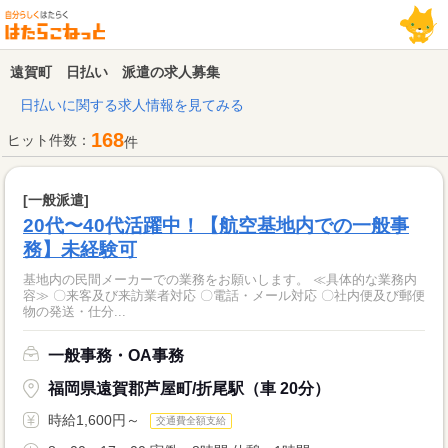
遠賀町 日払い 派遣の求人募集
日払いに関する求人情報を見てみる
168
ヒット件数：
件
[一般派遣]
20代〜40代活躍中！【航空基地内での一般事
務】未経験可
基地内の民間メーカーでの業務をお願いします。 ≪具体的な業務内
容≫ 〇来客及び来訪業者対応 〇電話・メール対応 〇社内便及び郵便
物の発送・仕分...
一般事務・OA事務
福岡県遠賀郡芦屋町/折尾駅（車 20分）
時給1,600円～
交通費全額支給