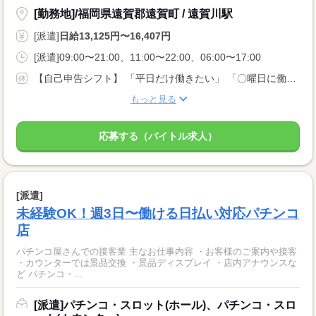
[勤務地]/福岡県遠賀郡遠賀町 / 遠賀川駅
[派遣]
日給13,125円〜16,407円
[派遣]09:00〜21:00、11:00〜22:00、06:00〜17:00
【自己申告シフト】 「平日だけ働きたい」 「〇曜日に働きたい」 など、働き方は自分で選べます。 曜日・時間についてのご希望も 面談の際に教えてくださいね。 ※こちらは中型以上のお仕事の例です
もっと見る
応募する（バイトル求人）
[派遣]
未経験OK！週3日〜働ける日払い対応パチンコ
店
パチンコ屋さんでの接客業 主なお仕事内容 ・お客様のご案内や接客
・カウンターでは景品交換 ・景品ディスプレイ ・店内アナウンスな
ど パチンコ・...
[派遣]パチンコ・スロット(ホール)、パチンコ・スロ