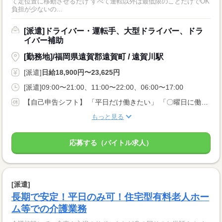
て定位置に移動させるだけ すべて運転以外は最低限のことだけでOK
負担が少ないの...
[派遣]ドライバー・運転手、大型ドライバー、ドラ
イバー補助
[勤務地]/福岡県遠賀郡遠賀町 / 遠賀川駅
[派遣]
日給18,900円〜23,625円
[派遣]09:00〜21:00、11:00〜22:00、06:00〜17:00
【自己申告シフト】 「平日だけ働きたい」 「〇曜日に働きたい」 など、働き方は自分で選べます。 曜日・時間についてのご希望も 面談の際に教えてくださいね。 ※こちらは中型以上のお仕事の例です
もっと見る
応募する（バイトル求人）
[派遣]
長期で安定！平日のみ可！住宅型有料老人ホー
ム等での介護業務