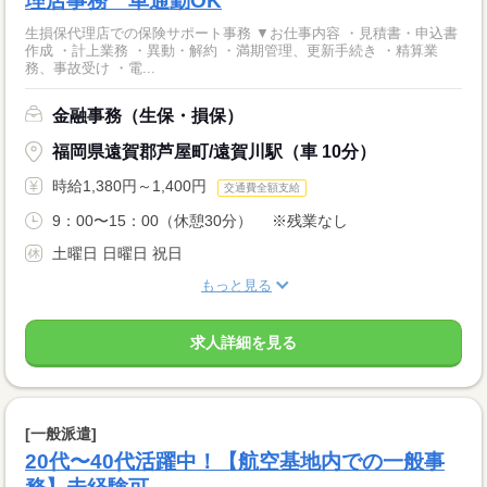
理店事務 車通勤OK
生損保代理店での保険サポート事務 ▼お仕事内容 ・見積書・申込書
作成 ・計上業務 ・異動・解約 ・満期管理、更新手続き ・精算業
務、事故受け ・電...
金融事務（生保・損保）
福岡県遠賀郡芦屋町/遠賀川駅（車 10分）
時給1,380円～1,400円
交通費全額支給
9：00〜15：00（休憩30分） ※残業なし
土曜日 日曜日 祝日
もっと見る
求人詳細を見る
[一般派遣]
20代〜40代活躍中！【航空基地内での一般事