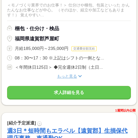
＜モノづくり業界でのお仕事！＞ 仕分けや梱包、包装といった かん
たんなお仕事などが中心。 （そのほか、組立や加工などもありま
す！） 覚えやすい...
梱包・仕分け・検品
福岡県遠賀郡芦屋町
月給185,000円～235,000円
交通費全額支給
08：30〜17：30 ※上記はシフトの一例とな...
＜年間休日125日＞ ◆完全週休2日制（土日...
もっと見る
求人詳細を見る
1週間以内公開
[紹介予定派遣]
?
週3日＊短時間もエラベル【遠賀郡】生損保代