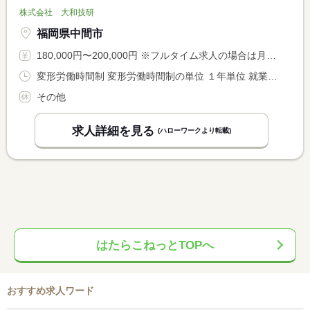
株式会社 大和技研
福岡県中間市
180,000円〜200,000円 ※フルタイム求人の場合は月額（換算額）、パート求人の場合は時間額を表示しています。
変形労働時間制 変形労働時間制の単位 １年単位 就業時間１ 8時00分〜17時00分 就業時間２ 22時00分〜6時00分 就業時間に関する特記事項 ※就業時間は昼勤（１）のみでも可 <BR> ※夜勤（２）は希望者のみ
その他
求人詳細を見る
(ハローワークより転載)
はたらこねっとTOPへ
おすすめ求人ワード