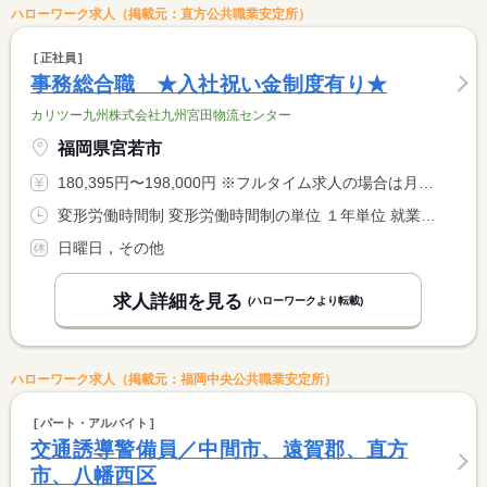
ハローワーク求人（掲載元：直方公共職業安定所）
正社員
事務総合職 ★入社祝い金制度有り★
カリツー九州株式会社九州宮田物流センター
福岡県宮若市
180,395円〜198,000円 ※フルタイム求人の場合は月額（換算額）、パート求人の場合は時間額を表示しています。
変形労働時間制 変形労働時間制の単位 １年単位 就業時間１ 8時30分〜17時30分 就業時間２ 20時00分〜5時00分 就業時間に関する特記事項 ＊交替制（シフト）
日曜日，その他
求人詳細を見る
(ハローワークより転載)
ハローワーク求人（掲載元：福岡中央公共職業安定所）
パート・アルバイト
交通誘導警備員／中間市、遠賀郡、直方
市、八幡西区