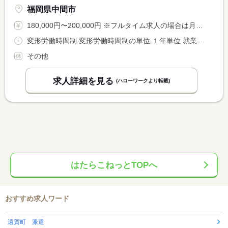
福岡県中間市
180,000円〜200,000円 ※フルタイム求人の場合は月額（換算額）、パート求人の場合は時間額を表示しています。
変形労働時間制 変形労働時間制の単位 １年単位 就業時間１ 8時00分〜17時00分 就業時間２ 22時00分〜6時00分 就業時間に関する特記事項 ※就業時間は昼勤（１）のみでも可 <BR> ※夜勤（２）は希望者のみ
その他
求人詳細を見る
(ハローワークより転載)
はたらこねっとTOPへ
おすすめ求人ワード
遠賀町 派遣