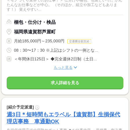
＜モノづくり業界でのお仕事！＞ 仕分けや梱包、包装といった かん
たんなお仕事などが中心。 （そのほか、組立や加工などもありま
す！） 覚えやすい...
梱包・仕分け・検品
福岡県遠賀郡芦屋町
月給185,000円～235,000円
交通費全額支給
08：30〜17：30 ※上記はシフトの一例とな...
＜年間休日125日＞ ◆完全週休2日制（土日...
もっと見る
求人詳細を見る
[紹介予定派遣]
?
週3日＊短時間もエラベル【遠賀郡】生損保代
理店事務 車通勤OK