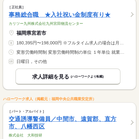
正社員
事務総合職 ★入社祝い金制度有り★
カリツー九州株式会社九州宮田物流センター
福岡県宮若市
180,395円〜198,000円 ※フルタイム求人の場合は月額（換算額）、パート求人の場合は時間額を表示しています。
変形労働時間制 変形労働時間制の単位 １年単位 就業時間１ 8時30分〜17時30分 就業時間２ 20時00分〜5時00分 就業時間に関する特記事項 ＊交替制（シフト）
日曜日，その他
求人詳細を見る
(ハローワークより転載)
ハローワーク求人（掲載元：福岡中央公共職業安定所）
パート・アルバイト
交通誘導警備員／中間市、遠賀郡、直方
市、八幡西区
株式会社 大和技研