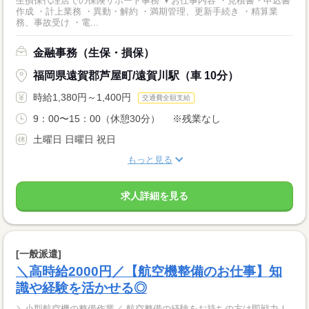
生損保代理店での保険サポート事務 ▼お仕事内容 ・見積書・申込書
作成 ・計上業務 ・異動・解約 ・満期管理、更新手続き ・精算業
務、事故受け ・電...
金融事務（生保・損保）
福岡県遠賀郡芦屋町/遠賀川駅（車 10分）
時給1,380円～1,400円
交通費全額支給
9：00〜15：00（休憩30分） ※残業なし
土曜日 日曜日 祝日
もっと見る
求人詳細を見る
[一般派遣]
＼高時給2000円／【航空機整備のお仕事】知
識や経験を活かせる◎
＼小型航空機の整備作業／ 航空整備の経験をお持ちの方は即戦力！