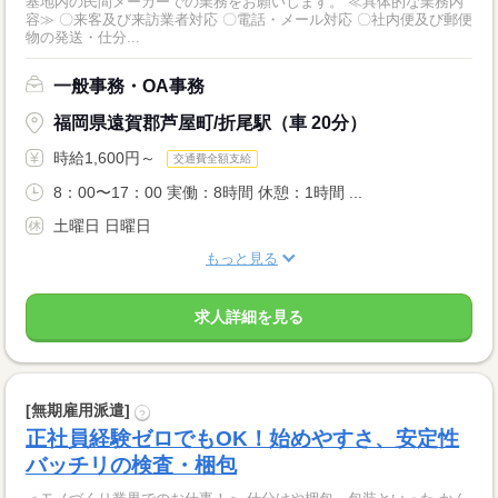
基地内の民間メーカーでの業務をお願いします。 ≪具体的な業務内
容≫ 〇来客及び来訪業者対応 〇電話・メール対応 〇社内便及び郵便
物の発送・仕分...
一般事務・OA事務
福岡県遠賀郡芦屋町/折尾駅（車 20分）
時給1,600円～
交通費全額支給
8：00〜17：00 実働：8時間 休憩：1時間 ...
土曜日 日曜日
もっと見る
求人詳細を見る
[無期雇用派遣]
?
正社員経験ゼロでもOK！始めやすさ、安定性
バッチリの検査・梱包