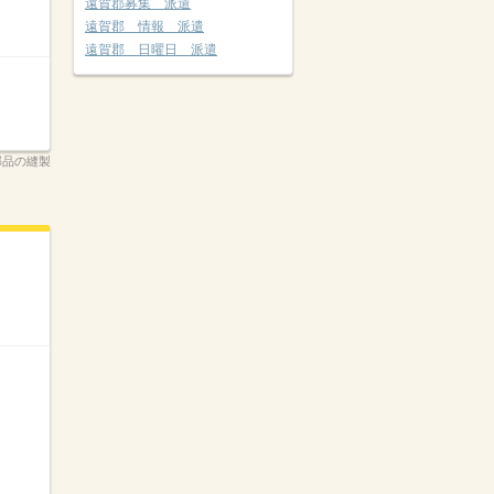
遠賀郡募集 派遣
遠賀郡 情報 派遣
遠賀郡 日曜日 派遣
車部品の縫製