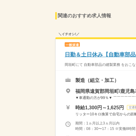
関連のおすすめ求人情報
＼イチオシ!／
一般派遣
日勤＆土日休み【自動車部品
岡垣町にて 自動車部品の縫製業務 をおこな
製造（組立・加工）
福岡県遠賀郡岡垣町/鹿児島
▼車通勤の方が99％▼ ￣￣￣￣￣￣￣
時給1,300円～1,625円
交通
リッター10キロ換算で自宅からの距離
期間：1ヵ月以上3ヵ月以内
時間：08：30〜17：15 ※実働8時