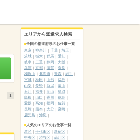
エリアから派遣求人検索
全国の都道府県のお仕事一覧
東京
神奈川
千葉
埼玉
茨城
栃木
群馬
愛知
岐阜
三重
静岡
大阪
兵庫
京都
滋賀
奈良
和歌山
北海道
青森
岩手
宮城
秋田
山形
福島
山梨
長野
新潟
富山
石川
福井
岡山
鳥取
1
島根
山口
香川
徳島
愛媛
高知
福岡
佐賀
長崎
熊本
大分
宮崎
鹿児島
沖縄
人気のエリアのお仕事一覧
港区
千代田区
新宿区
中央区
渋谷区
品川区