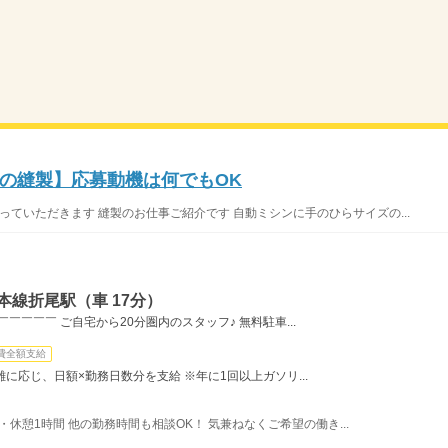
の縫製】応募動機は何でもOK
っていただきます 縫製のお仕事ご紹介です 自動ミシンに手のひらサイズの...
本線折尾駅（車 17分）
￣￣￣￣ ご自宅から20分圏内のスタッフ♪ 無料駐車...
費全額支給
に応じ、日額×勤務日数分を支給 ※年に1回以上ガソリ...
間・休憩1時間 他の勤務時間も相談OK！ 気兼ねなくご希望の働き...