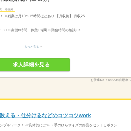
費一部支給
 ※残業は月10〜15時間ほどあり 【月収例】 月収25...
18：30 ※実働8時間・休憩1時間 ※勤務時間の相談OK
もっと見る
求人詳細を見る
お仕事No.：
646334自動
数える・仕分けるなどのコツコツwork
プルワーク！ ≪具体的には≫ ・手のひらサイズの部品をセットしボタン...