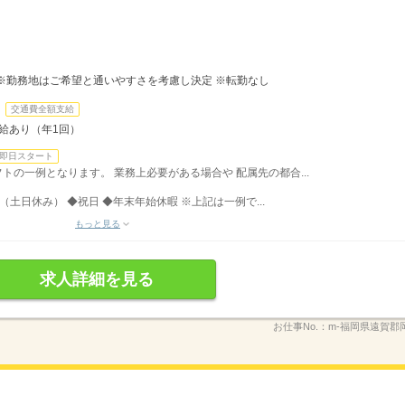
※勤務地はご希望と通いやすさを考慮し決定 ※転勤なし
交通費全額支給
昇給あり（年1回）
即日スタート
シフトの一例となります。 業務上必要がある場合や 配属先の都合...
（土日休み） ◆祝日 ◆年末年始休暇 ※上記は一例で...
もっと見る
求人詳細を見る
お仕事No.：
m-福岡県遠賀郡岡