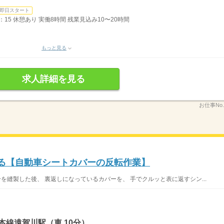
即日スタート
05：15 休憩あり 実働8時間 残業見込み10〜20時間
もっと見る
求人詳細を見る
お仕事No
げる【自動車シートカバーの反転作業】
分を縫製した後、 裏返しになっているカバーを、 手でクルッと表に返すシン...
本線遠賀川駅（車 10分）