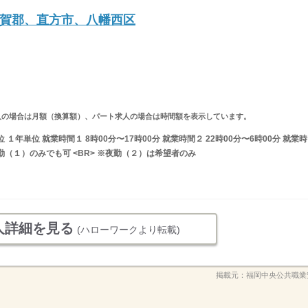
賀郡、直方市、八幡西区
ルタイム求人の場合は月額（換算額）、パート求人の場合は時間額を表示しています。
年単位 就業時間１ 8時00分〜17時00分 就業時間２ 22時00分〜6時00分 就業時
（１）のみでも可 <BR> ※夜勤（２）は希望者のみ
人詳細を見る
(ハローワークより転載)
掲載元：
福岡中央公共職業