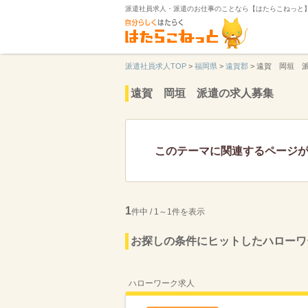
派遣社員求人・派遣のお仕事のことなら【はたらこねっと
派遣社員求人TOP
>
福岡県
>
遠賀郡
>
遠賀 岡垣 
遠賀 岡垣 派遣の求人募集
このテーマに関連するページ
1
件中 / 1～1件を表示
お探しの条件にヒットしたハローワ
ハローワーク求人