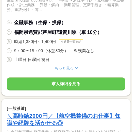
生損保代理店での保険サポート事務 ▼お仕事内容 ・見積書・申込書
作成 ・計上業務 ・異動・解約 ・満期管理、更新手続き ・精算業
務、事故受け ・電...
金融事務（生保・損保）
福岡県遠賀郡芦屋町/遠賀川駅（車 10分）
時給1,380円～1,400円
交通費全額支給
9：00〜15：00（休憩30分） ※残業なし
土曜日 日曜日 祝日
もっと見る
求人詳細を見る
[一般派遣]
＼高時給2000円／【航空機整備のお仕事】知
識や経験を活かせる◎
＼小型航空機の整備作業／ 航空整備の経験をお持ちの方は即戦力！