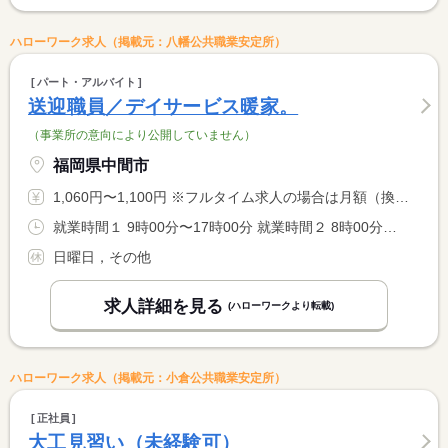
ハローワーク求人（掲載元：八幡公共職業安定所）
パート・アルバイト
送迎職員／デイサービス暖家。
（事業所の意向により公開していません）
福岡県中間市
1,060円〜1,100円 ※フルタイム求人の場合は月額（換算額）、パート求人の場合は時間額を表示しています。
就業時間１ 9時00分〜17時00分 就業時間２ 8時00分〜13時00分 就業時間３ 12時00分〜18時00分 又は 8時00分〜18時00分の時間の間の5時間程度 就業時間に関する特記事項 （１）の間の３〜５時間程度 <BR> または上記より相談可（週３０時間未満の勤務） <BR> 休憩時間は法定通り
日曜日，その他
求人詳細を見る
(ハローワークより転載)
ハローワーク求人（掲載元：小倉公共職業安定所）
正社員
大工見習い（未経験可）