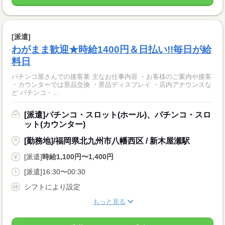
[派遣]
わがまま歓迎★時給1400円＆日払い!!毎日が給
料日
パチンコ屋さんでの接客業 主なお仕事内容 ・お客様のご案内や接客
・カウンターでは景品交換 ・景品ディスプレイ ・店内アナウンスな
ど パチンコ・...
[派遣]パチンコ・スロット(ホール)、パチンコ・スロ
ット(カウンター)
[勤務地]/福岡県北九州市八幡西区 / 新木屋瀬駅
[派遣]
時給1,100円〜1,400円
[派遣]16:30〜00:30
シフトにより設定
もっと見る