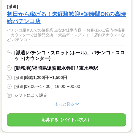
[派遣]
初日から稼げる！未経験歓迎×短時間OKの高時
給パチンコ店
パチンコ屋さんでの接客業 主なお仕事内容 ・お客様のご案内や接客
・カウンターでは景品交換 ・景品ディスプレイ ・店内アナウンスな
ど パチンコ・...
[派遣]パチンコ・スロット(ホール)、パチンコ・スロ
ット(カウンター)
[勤務地]/福岡県遠賀郡水巻町 / 東水巻駅
[派遣]
時給1,200円〜1,500円
[派遣]09:00〜17:00、16:00〜00:00
シフトにより設定
もっと見る
応募する（バイトル求人）