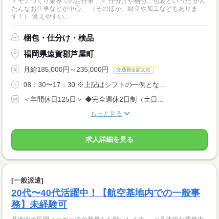
＜モノづくり業界でのお仕事！＞ 仕分けや梱包、包装といった かん
たんなお仕事などが中心。 （そのほか、組立や加工などもありま
す！） 覚えやすい...
梱包・仕分け・検品
福岡県遠賀郡芦屋町
月給185,000円～235,000円
交通費全額支給
08：30〜17：30 ※上記はシフトの一例とな...
＜年間休日125日＞ ◆完全週休2日制（土日...
もっと見る
求人詳細を見る
[一般派遣]
20代〜40代活躍中！【航空基地内での一般事
務】未経験可