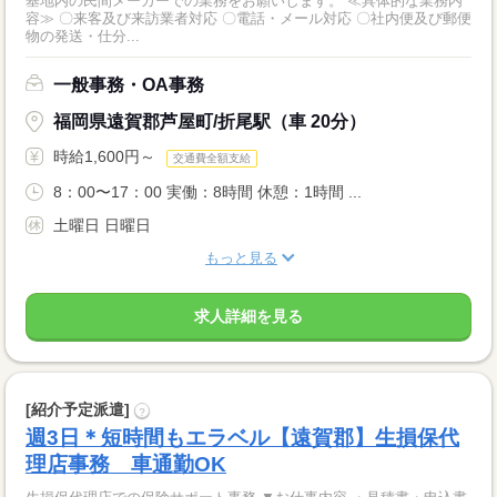
基地内の民間メーカーでの業務をお願いします。 ≪具体的な業務内
容≫ 〇来客及び来訪業者対応 〇電話・メール対応 〇社内便及び郵便
物の発送・仕分...
一般事務・OA事務
福岡県遠賀郡芦屋町/折尾駅（車 20分）
時給1,600円～
交通費全額支給
8：00〜17：00 実働：8時間 休憩：1時間 ...
土曜日 日曜日
もっと見る
求人詳細を見る
[紹介予定派遣]
?
週3日＊短時間もエラベル【遠賀郡】生損保代
理店事務 車通勤OK