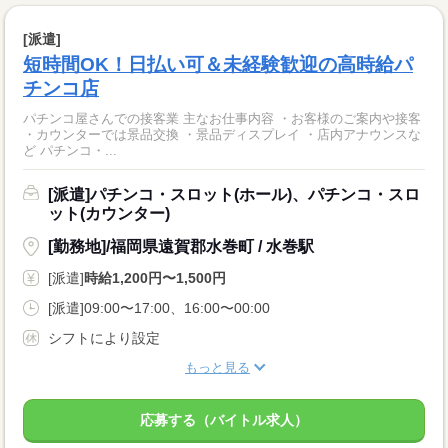
[派遣]
短時間OK！日払い可＆未経験歓迎の高時給パ
チンコ店
パチンコ屋さんでの接客業 主なお仕事内容 ・お客様のご案内や接客
・カウンターでは景品交換 ・景品ディスプレイ ・店内アナウンスな
ど パチンコ・...
[派遣]パチンコ・スロット(ホール)、パチンコ・スロ
ット(カウンター)
[勤務地]/福岡県遠賀郡水巻町 / 水巻駅
[派遣]
時給1,200円〜1,500円
[派遣]09:00〜17:00、16:00〜00:00
シフトにより設定
もっと見る
応募する（バイトル求人）