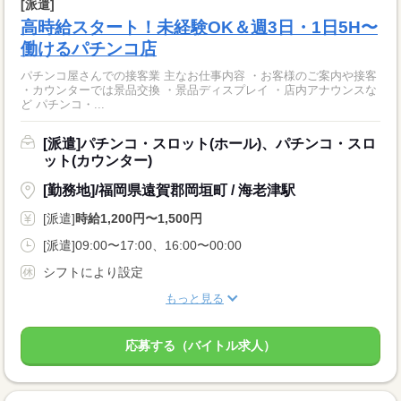
[派遣]
高時給スタート！未経験OK＆週3日・1日5H〜
働けるパチンコ店
パチンコ屋さんでの接客業 主なお仕事内容 ・お客様のご案内や接客
・カウンターでは景品交換 ・景品ディスプレイ ・店内アナウンスな
ど パチンコ・...
[派遣]パチンコ・スロット(ホール)、パチンコ・スロ
ット(カウンター)
[勤務地]/福岡県遠賀郡岡垣町 / 海老津駅
[派遣]
時給1,200円〜1,500円
[派遣]09:00〜17:00、16:00〜00:00
シフトにより設定
もっと見る
応募する（バイトル求人）