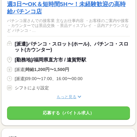
週3日〜OK＆短時間5H〜！未経験歓迎の高時
給パチンコ店
パチンコ屋さんでの接客業 主なお仕事内容 ・お客様のご案内や接客
・カウンターでは景品交換 ・景品ディスプレイ ・店内アナウンスな
ど パチンコ・...
[派遣]パチンコ・スロット(ホール)、パチンコ・スロ
ット(カウンター)
[勤務地]/福岡県直方市 / 遠賀野駅
[派遣]
時給1,200円〜1,500円
[派遣]09:00〜17:00、16:00〜00:00
シフトにより設定
もっと見る
応募する（バイトル求人）