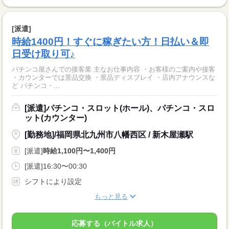
[派遣]
時給1400円！すぐに稼ぎたい方！日払い＆即
日受け取り可♪
パチンコ屋さんでの接客業 主なお仕事内容 ・お客様のご案内や接客
・カウンターでは景品交換 ・景品ディスプレイ ・店内アナウンスな
ど パチンコ・...
[派遣]パチンコ・スロット(ホール)、パチンコ・スロ
ット(カウンター)
[勤務地]/福岡県北九州市八幡西区 / 新木屋瀬駅
[派遣]
時給1,100円〜1,400円
[派遣]16:30〜00:30
シフトにより設定
もっと見る
応募する（バイトル求人）