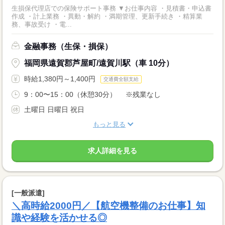
生損保代理店での保険サポート事務 ▼お仕事内容 ・見積書・申込書
作成 ・計上業務 ・異動・解約 ・満期管理、更新手続き ・精算業
務、事故受け ・電...
金融事務（生保・損保）
福岡県遠賀郡芦屋町/遠賀川駅（車 10分）
時給1,380円～1,400円
交通費全額支給
9：00〜15：00（休憩30分） ※残業なし
土曜日 日曜日 祝日
もっと見る
求人詳細を見る
[一般派遣]
＼高時給2000円／【航空機整備のお仕事】知
識や経験を活かせる◎