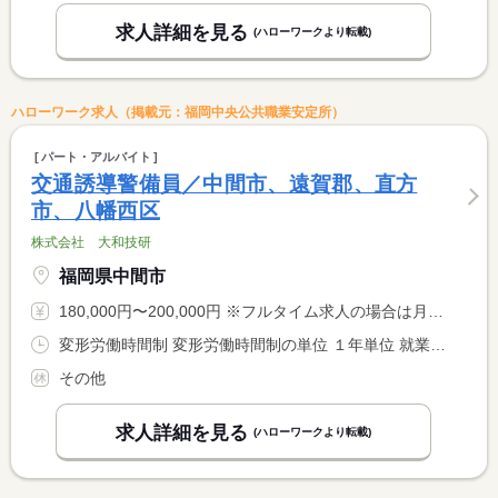
求人詳細を見る
(ハローワークより転載)
ハローワーク求人（掲載元：福岡中央公共職業安定所）
パート・アルバイト
交通誘導警備員／中間市、遠賀郡、直方
市、八幡西区
株式会社 大和技研
福岡県中間市
180,000円〜200,000円 ※フルタイム求人の場合は月額（換算額）、パート求人の場合は時間額を表示しています。
変形労働時間制 変形労働時間制の単位 １年単位 就業時間１ 8時00分〜17時00分 就業時間２ 22時00分〜6時00分 就業時間に関する特記事項 ※就業時間は昼勤（１）のみでも可 <BR> ※夜勤（２）は希望者のみ
その他
求人詳細を見る
(ハローワークより転載)