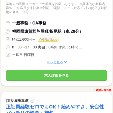
基地内の民間メーカーでの業務をお願いします。 ≪具体的な業務内
容≫ 〇来客及び来訪業者対応 〇電話・メール対応 〇社内便及び郵便
物の発送・仕分...
一般事務・OA事務
福岡県遠賀郡芦屋町/折尾駅（車 20分）
時給1,600円～
交通費全額支給
8：00〜17：00 実働：8時間 休憩：1時間 ...
土曜日 日曜日
もっと見る
求人詳細を見る
1週間以内公開
[無期雇用派遣]
?
正社員経験ゼロでもOK！始めやすさ、安定性
バッチリの検査・梱包