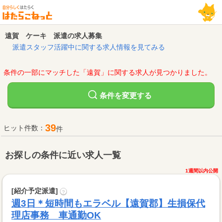
遠賀 ケーキ 派遣の求人募集
派遣スタッフ活躍中に関する求人情報を見てみる
条件の一部にマッチした「遠賀」に関する求人が見つかりました。
変更する
条件を
39
ヒット件数：
件
お探しの条件に近い求人一覧
1週間以内公開
[紹介予定派遣]
?
週3日＊短時間もエラベル【遠賀郡】生損保代
理店事務 車通勤OK