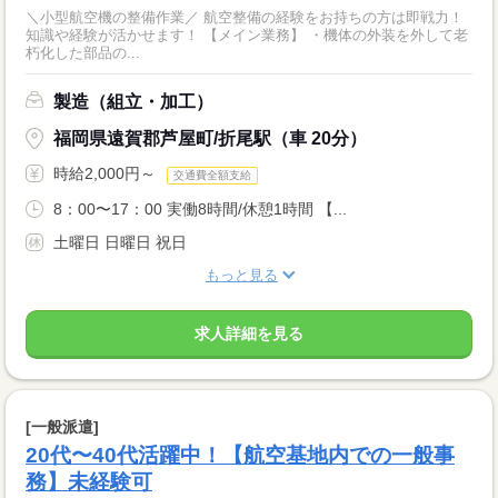
＼小型航空機の整備作業／ 航空整備の経験をお持ちの方は即戦力！
知識や経験が活かせます！ 【メイン業務】 ・機体の外装を外して老
朽化した部品の...
製造（組立・加工）
福岡県遠賀郡芦屋町/折尾駅（車 20分）
時給2,000円～
交通費全額支給
8：00〜17：00 実働8時間/休憩1時間 【...
土曜日 日曜日 祝日
もっと見る
求人詳細を見る
[一般派遣]
20代〜40代活躍中！【航空基地内での一般事
務】未経験可