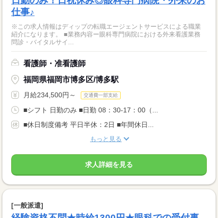
日勤のみ！日祝休み◎眼科専門病院・外来のお
仕事♪
※この求人情報はディップの転職エージェントサービスによる職業
紹介になります。 ■業務内容ー眼科専門病院における外来看護業務
問診・バイタルサイ...
看護師・准看護師
福岡県福岡市博多区/博多駅
月給234,500円～
交通費一部支給
■シフト 日勤のみ ■日勤 08：30-17：00（...
■休日制度備考 平日半休：2日 ■年間休日...
もっと見る
求人詳細を見る
[一般派遣]
経験資格不問★時給1300円★眼科での受付事