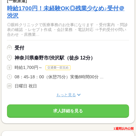
[一般派遣]
時給1700円！未経験OK◎残業少なめ♪受付＠
渋沢
◎眼科クリニックで医療事務のお仕事になります ・受付案内 ・問診
表の確認 ・レセプト作成 ・会計業務 ・電話対応 ⇒予約受付や問い
合わせ ・庶務業...
受付
神奈川県秦野市/渋沢駅（徒歩 12分）
時給1,700円～
交通費一部支給
08：45-18：00（休憩75分）実働8時間00分 ...
日曜日 祝日
もっと見る
求人詳細を見る
1週間以内公開