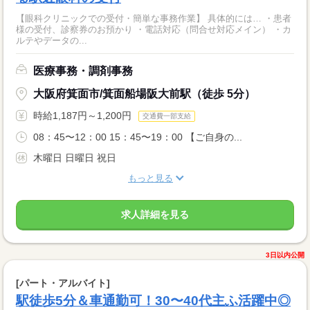
【眼科クリニックでの受付・簡単な事務作業】 具体的には… ・患者
様の受付、診察券のお預かり ・電話対応（問合せ対応メイン） ・カ
ルテやデータの...
医療事務・調剤事務
大阪府箕面市/箕面船場阪大前駅（徒歩 5分）
時給1,187円～1,200円
交通費一部支給
08：45〜12：00 15：45〜19：00 【ご自身の...
木曜日 日曜日 祝日
もっと見る
求人詳細を見る
3日以内公開
[パート・アルバイト]
駅徒歩5分＆車通勤可！30〜40代主ふ活躍中◎