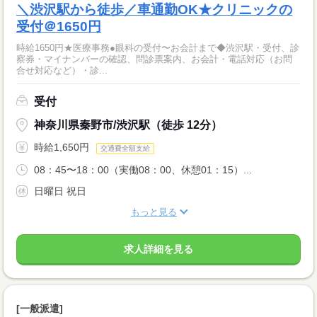
＼渋沢駅から徒歩／車通勤OK★クリニックの
受付＠1650円
時給1650円★医療事務●眼科の受付〜お会計まで◆渋沢駅・受付、診
察券・マイナンバーの確認、問診票案内、お会計・電話対応（お問
合せ対応など）・診...
受付
神奈川県秦野市/渋沢駅（徒歩 12分）
時給1,650円
交通費全額支給
08：45〜18：00（実働08：00、休憩01：15）...
日曜日 祝日
もっと見る
求人詳細を見る
[一般派遣]