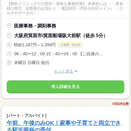
【眼科クリニックでの受付・簡単な事務作業】 具体的には… ・患者
様の受付、診察券のお預かり ・電話対応（問合せ対応メイン） ・カ
ルテやデータの...
医療事務・調剤事務
大阪府箕面市/箕面船場阪大前駅（徒歩 5分）
時給1,187円～1,200円
交通費一部支給
08：45〜12：00 15：45〜19：00 【ご自身の...
木曜日 日曜日 祝日
もっと見る
求人詳細を見る
3日以内公開
[パート・アルバイト]
午前、午後のみOK！家事や子育てと両立でき
る駅近眼科の受付