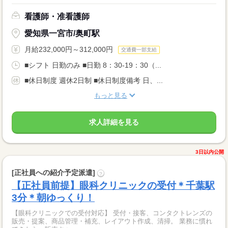
看護師・准看護師
愛知県一宮市/奥町駅
月給232,000円～312,000円
交通費一部支給
■シフト 日勤のみ ■日勤 8：30-19：30（...
■休日制度 週休2日制 ■休日制度備考 日、...
もっと見る
求人詳細を見る
3日以内公開
[正社員への紹介予定派遣]
?
【正社員前提】眼科クリニックの受付＊千葉駅
3分＊朝ゆっくり！
【眼科クリニックでの受付対応】 受付・接客、コンタクトレンズの
販売・提案、商品管理・補充、レイアウト作成、清掃。 業務に慣れ