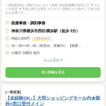
＜横浜駅直結＞眼科でのレセプト業務 ▼診療報酬の請求入力 ▼コス
トの算定 ▼手術に関する算定 ☆レセプト業務にだけ集中して取り組
むお仕事です ...
医療事務・調剤事務
神奈川県横浜市西区/横浜駅（徒歩 3分）
時給1,600円
交通費全額支給
10：00〜18：00（休憩1h、実働7h） 【残業...
土曜日 日曜日 祝日
もっと見る
求人詳細を見る
[一般派遣]
【未経験OK♪】大型ショッピングモール内★眼
科×窓口受付メイン