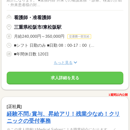
紹介になります。 ■業務内容 外来での看護業務 ・診療、検査の介助
・外来患者様の対...
看護師・准看護師
三重県松阪市/東松阪駅
月給240,000円～350,000円
交通費一部支給
■シフト 日勤のみ ■日勤 08：00-17：00（...
■年間休日数 120日
もっと見る
求人詳細を見る
1週間以内公開
[正社員]
経験不問♪賞与、昇給アリ！残業少なめ！クリ
ニックの受付事務
※この求人情報はMedical Safranによる職業紹介になります。 ／