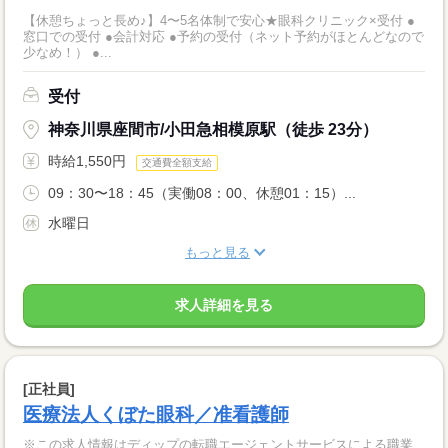
【休憩ちょっと長め♪】4〜5名体制で安心★眼科クリニック×受付 ●
窓口での受付 ●会計対応 ●予約の受付（ネット予約がほとんどなので
少なめ！） ●...
受付
神奈川県座間市/小田急相模原駅（徒歩 23分）
時給1,550円
交通費全額支給
09：30〜18：45（実働08：00、休憩01：15）...
水曜日
もっと見る
求人詳細を見る
[正社員]
医療法人くぼた眼科／准看護師
※この求人情報はディップの転職エージェントサービスによる職業