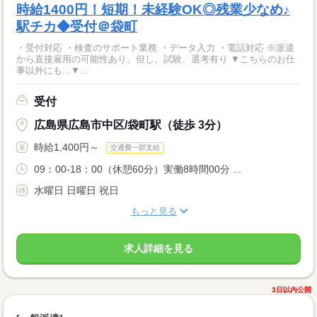
時給1400円！短期！未経験OK◎残業少なめ♪
駅チカ◆受付＠袋町
・受付対応 ・検査のサポート業務 ・データ入力 ・電話対応 ※派遣
から直接雇用の可能性あり。但し、試験、選考有り ▼こちらのお仕
事以外にも...▼...
受付
広島県広島市中区/袋町駅（徒歩 3分）
時給1,400円～
交通費一部支給
09：00-18：00（休憩60分）実働8時間00分 ...
水曜日 日曜日 祝日
もっと見る
求人詳細を見る
3日以内公開