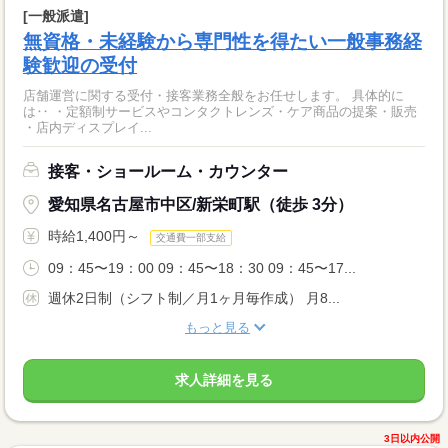
[一般派遣]
無資格・未経験から専門性を得たい一般事務経
験歓迎の受付
店舗運営に関する受付・接客業務全般をお任せします。 具体的に
は‥ ・定額制サービスやコンタクトレンズ・ケア商品の提案・販売
・店内ディスプレイ...
接客・ショールーム・カウンター
愛知県名古屋市中区/新栄町駅（徒歩 3分）
時給1,400円～
交通費一部支給
09：45〜19：00 09：45〜18：30 09：45〜17...
週休2日制（シフト制／月1ヶ月毎作成） 月8...
もっと見る
求人詳細を見る
3日以内公開