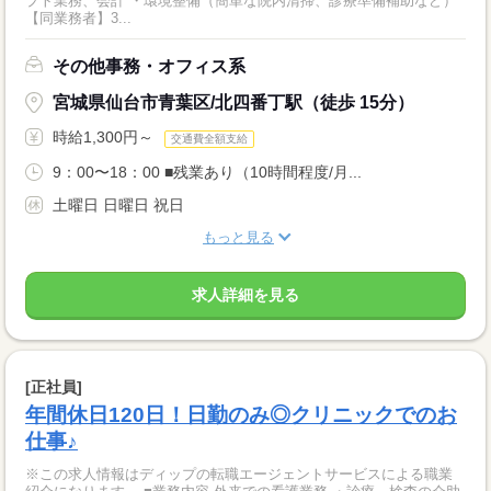
プト業務、会計 ・環境整備（簡単な院内清掃、診療準備補助など）
【同業務者】3...
その他事務・オフィス系
宮城県仙台市青葉区/北四番丁駅（徒歩 15分）
時給1,300円～
交通費全額支給
9：00〜18：00 ■残業あり（10時間程度/月...
土曜日 日曜日 祝日
もっと見る
求人詳細を見る
[正社員]
年間休日120日！日勤のみ◎クリニックでのお
仕事♪
※この求人情報はディップの転職エージェントサービスによる職業