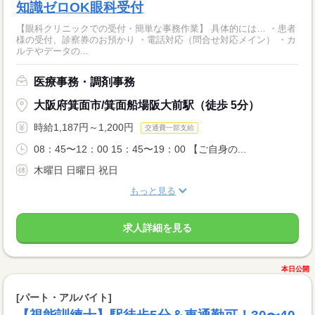
知識ゼロOK眼科受付
【眼科クリニックでの受付・簡単な事務作業】 具体的には… ・患者
様の受付、診察券のお預かり ・電話対応（問合せ対応メイン） ・カ
ルテやデータの...
医療事務・調剤事務
大阪府箕面市/箕面船場阪大前駅（徒歩 5分）
時給1,187円～1,200円
交通費一部支給
08：45〜12：00 15：45〜19：00 【ご自身の...
木曜日 日曜日 祝日
もっと見る
求人詳細を見る
本日公開
[パート・アルバイト]