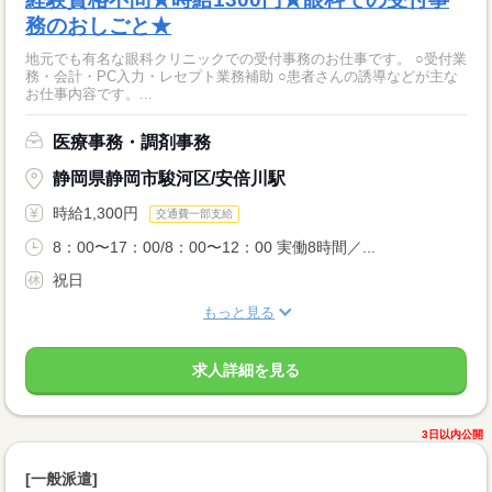
務のおしごと★
地元でも有名な眼科クリニックでの受付事務のお仕事です。 ○受付業
務・会計・PC入力・レセプト業務補助 ○患者さんの誘導などが主な
お仕事内容です。...
医療事務・調剤事務
静岡県静岡市駿河区/安倍川駅
時給1,300円
交通費一部支給
8：00〜17：00/8：00〜12：00 実働8時間／...
祝日
もっと見る
求人詳細を見る
3日以内公開
[一般派遣]