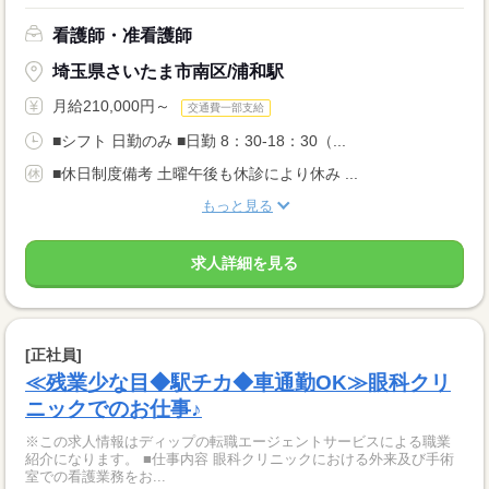
看護師・准看護師
埼玉県さいたま市南区/浦和駅
月給210,000円～
交通費一部支給
■シフト 日勤のみ ■日勤 8：30-18：30（...
■休日制度備考 土曜午後も休診により休み ...
もっと見る
求人詳細を見る
[正社員]
≪残業少な目◆駅チカ◆車通勤OK≫眼科クリ
ニックでのお仕事♪
※この求人情報はディップの転職エージェントサービスによる職業
紹介になります。 ■仕事内容 眼科クリニックにおける外来及び手術
室での看護業務をお...