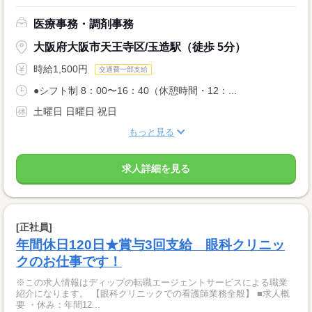
医療事務・調剤事務
大阪府大阪市天王寺区/玉造駅（徒歩 5分）
時給1,500円
交通費一部支給
●シフト制 8：00〜16：40（休憩時間・12：...
土曜日 日曜日 祝日
もっと見る
求人詳細を見る
[正社員]
年間休日120日★賞与3回支給 眼科クリニッ
クのお仕事です！
※この求人情報はディップの転職エージェントサービスによる職業
紹介になります。 【眼科クリニックでの看護師業務全般】 ■求人概
要 ・休み：年間12...