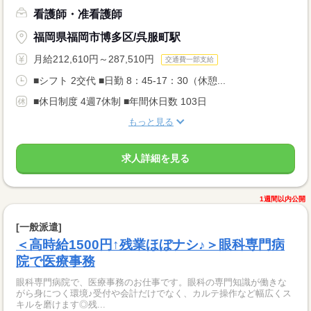
看護師・准看護師
福岡県福岡市博多区/呉服町駅
月給212,610円～287,510円
交通費一部支給
■シフト 2交代 ■日勤 8：45-17：30（休憩...
■休日制度 4週7休制 ■年間休日数 103日
もっと見る
求人詳細を見る
1週間以内公開
[一般派遣]
＜高時給1500円↑残業ほぼナシ♪＞眼科専門病
院で医療事務
眼科専門病院で、医療事務のお仕事です。眼科の専門知識が働きな
がら身につく環境♪受付や会計だけでなく、カルテ操作など幅広くス
キルを磨けます◎残...