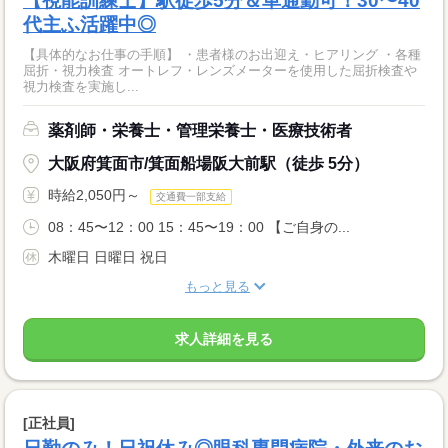
【視能訓練士】駅徒歩5分＆車通勤可！30〜40
代主ふ活躍中◎
【具体的なお仕事の手順】 ・患者様のお出迎え・ヒアリング ・各種
屈折・視力検査 オートレフ・レンズメーターを使用した屈折検査や
視力検査を実施し...
薬剤師・栄養士・管理栄養士・医療技術者
大阪府箕面市/箕面船場阪大前駅（徒歩 5分）
時給2,050円～
交通費一部支給
08：45〜12：00 15：45〜19：00 【ご自身の...
木曜日 日曜日 祝日
もっと見る
求人詳細を見る
[正社員]